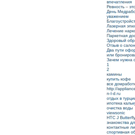
впечатления
Ревность – эт
День Медработ
уважением
Благоустройс
Лазерная эпил
Лечение нарк
Паркетная дос
Здоровый обр
Отзыв о сало
Два пути офо
или брониров
Зачем нужна 
1
2
камины
купить кофе
все домработ
http://applianc
n-l-d.ru
отдых в турци
ипотека кальк
очистка воды
viewsonic
HTC J Butterfl
знакомства дл
контактные л
спортивная о