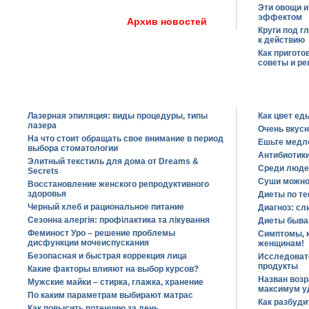
Эти овощи 
эффектом
Архив новостей
Круги под г
к действию
Как пригото
советы и р
Лазерная эпиляция: виды процедуры, типы
Как цвет ед
лазера
Очень вкус
На что стоит обращать свое внимание в период
Ешьте медл
выбора стоматологии
Антибиотики
Элитный текстиль для дома от Dreams &
Среди люде
Secrets
Суши можно
Восстановление женского репродуктивного
здоровья
Диеты по т
Черный хлеб и рациональное питание
Диагноз: сл
Сезонна алергія: профілактика та лікування
Диеты быва
Феминост Уро – решение проблемы
Симптомы, 
дисфункции мочеиспускания
женщинам!
Безопасная и быстрая коррекция лица
Исследоват
продукты
Какие факторы влияют на выбор курсов?
Назван возр
Мужские майки – стирка, глажка, хранение
максимум у
По каким параметрам выбирают матрас
Как разбуди
Как повысить потенцию за день