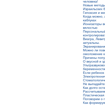
человека!
Новые методы
Израильских 
Гипоксия и м
Когда можно, 
каблуках
Ионизаторы в
вялостью
Персональный
контролироват
Виагра, Левит
актуальны.
Экранировани
Можно ли пов
омоложение к
Причины попу
О вкусной и 
Ультразвуков
беременност
Если ребенок 
Электротехни
Стоматологич
Не выпадайте
Как долго ост
Рассчитываем
Пластическая
Поговорим о 
Как формируе