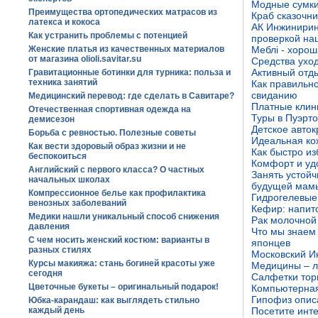
Модные сумки
Преимущества ортопедических матрасов из
Краб сказочни
латекса и кокоса
АК Инжинирин
Как устранить проблемы с потенцией
проверкой на
Женские платья из качественных материалов
Меблі - хорош
от магазина olioli.savitar.su
Средства уход
Активный отд
Гравитационные ботинки для турника: польза и
техника занятий
Как правильно
свиданию
Медицинский перевод: где сделать в Савитаре?
Платные клини
Отечественная спортивная одежда на
Туры в Пуэрт
демисезон
Детское авток
Борьба с ревностью. Полезные советы
Идеальная ко
Как вести здоровый образ жизни и не
Как быстро из
беспокоиться
Комфорт и удо
Английский с первого класса? О частных
Занять устой
начальных школах
будущей мам
Компрессионное белье как профилактика
Гидрогелевые
венозных заболеваний
Кефир: напит
Медики нашли уникальный способ снижения
Рак молочной 
давления
Что мы знаем 
С чем носить женский костюм: варианты в
японцев
разных стилях
Московский И
Курсы макияжа: стань богиней красоты уже
Медицины – л
сегодня
Салфетки тор
Цветочные букеты – оригинальный подарок!
Компьютерная
Гипофиз опис
Юбка-карандаш: как выглядеть стильно
каждый день
Посетите инте