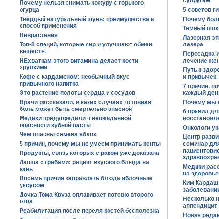
супругам
Почему нельзя снимать кожуру с горького
огурца
5 советов г
Твердый натуральный шунь: преимущества и
Почему бол
способ применения
Темный шок
Неврастения
Лазерная эп
Топ-8 специй, которые сир и улучшают обмен
лазера
веществ.
Пересадка 
НЕхваткам этого витамина делает кости
лечение же
хрупкими
Путь к здор
Кофе с кардамоном: необычный вкус
и привычек
привычного напитка
7 причин, п
Это растение полоты сердца и сосудов
каждый ден
Врачи рассказали, в каких случаях головная
Почему мы 
боль может быть смертельно опасной
6 правил дл
Медики предупредили о неожиданной
восстановл
опасности зубной пасты
Онкологи ук
Чем опасны семена яблок
Центр разви
5 причин, почему мы не умеем принимать кенты
семинар дл
пациенторие
Продукты, связь которых с раком уже доказана
здравоохра
Лапша с грибами: рецепт вкусного блюда на
Медики расс
кань
на здоровье
Восемь причин заправлять блюда яблочным
Ким Кардаш
уксусом
заболевани
Дочка Тома Круза оплакивает потерю второго
Несколько 
отца
аппендицит
Реабилитация после переля костей бесполезна
Новая редак