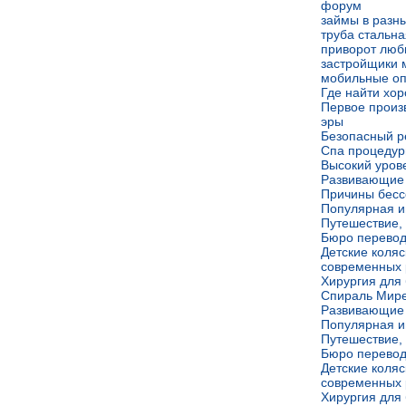
форум
займы в разн
труба стальна
приворот люб
застройщики 
мобильные о
Где найти хо
Первое произ
эры
Безопасный р
Спа процеду
Высокий уров
Развивающие 
Причины бесс
Популярная иг
Путешествие, 
Бюро перевод
Детские коля
современных 
Хирургия для
Спираль Мире
Развивающие 
Популярная иг
Путешествие, 
Бюро перевод
Детские коля
современных 
Хирургия для