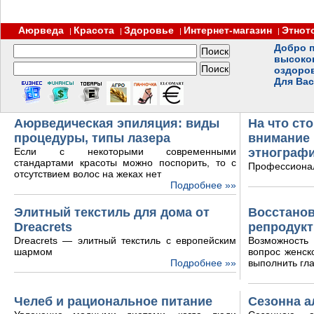
Аюрведа
Красота
Здоровье
Интернет-магазин
Этнот
|
|
|
|
Добро п
высоко
оздоро
Для Вас
Аюрведическая эпиляция: виды
На что ст
процедуры, типы лазера
внимание 
Если с некоторыми современными
этнограф
стандартами красоты можно поспорить, то с
Профессиона
отсутствием волос на жеках нет
Подробнее »»
Элитный текстиль для дома от
Восстанов
Dreacrets
репродукт
Dreacrets — элитный текстиль с европейским
Возможность
шармом
вопрос женск
Подробнее »»
выполнить гл
Челеб и рациональное питание
Сезонна а