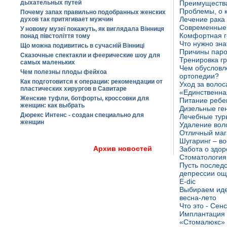
дыхательных путей
Преимущества
Проблемы, о 
Почему запах правильно подобранных женских
Лечение рака
духов так притягивает мужчин
Современные 
У новому музеї покажуть, як виглядала Вінниця
Комфортная г
понад півстоліття тому
Что нужно зна
Що можна подивитись в сучасній Вінниці
Причины паро
Сказочные спектакли и феерические шоу для
Тренировка г
самых маленьких
Чем обусловл
Чем полезны плоды фейхоа
ортопедии?
Как подготовится к операции: рекомендации от
Уход за воло
пластических хирургов в Савитаре
«Единственна
Женские туфли, ботфорты, кроссовки для
Питание ребе
женщин: как выбрать
Дизельные ген
Дюрекс Интенс - создан специально для
Лечебные тур
женщин
Удаление вол
Отличный маг
Шугаринг – в
Архив новостей
Забота о здор
Стоматология
Пусть послед
депрессии ощ
E-dic
Выбираем иде
весна-лето
Что это - Сен
Имплантация 
«Стомалюкс»