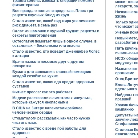
Травма колена: избежать операции поможет
может лиши
физиотерапия
лекарств, з
Вся правда о пользе и вреде каш. Плюс три
Назван нео
рецепта вкусных блюд из круп
жизнь
Стало известно, какой вид жира увеличивает
Только один
риск диабета в семь раз
что может з
Салат из шамонов и куриной грудки: рецепты и
Ученые пока
секреты приготовления
Новый метод
Остеопатия помогает лишь в одном случае, в
разработан 
остальных – бесполезна или опасна
Пять крупны
Стало известно, кто поведет Дженнифер Лопес
использова
к алтарю
НСЗУ обнар
Врачи назвали несомые друг с другом
медуслуг п
лекарства
Названо пят
Бумага для запекания: главный помощник
организме
каждой хозяйки на кухне
Отец Бритни
Стало известно, какая еда вредит здоровью
Елена Летуч
суставов
идеального 
Фитнес пресса: как это работает
Найдены ген
Медики рассказали о симптомах инсульта,
правшей
которые кажутся неопасными
Хоакин Фен
В США на 3нтере напечатали рабочее
кампанию
человеческое сердце
Депутаты н
Стоматологи рассказали, как часто нужно
закупки лек
чистить язык
Стефаниши
Стало известно о вреде пой работы для
Столовая К
здоровья
отказалась 