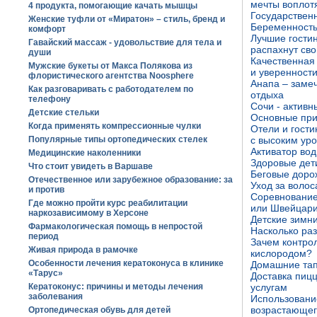
мечты воплотя
4 продукта, помогающие качать мышцы
Государствен
Женские туфли от «Миратон» – стиль, бренд и
Беременность
комфорт
Лучшие гости
Гавайский массаж - удовольствие для тела и
распахнут сво
души
Качественная 
Мужские букеты от Макса Полякова из
и уверенности
флористического агентства Noosphere
Анапа – заме
Как разговаривать с работодателем по
отдыха
телефону
Сочи - активн
Детские стельки
Основные при
Когда применять компрессионные чулки
Отели и гости
Популярные типы ортопедических стелек
с высоким ур
Активатор во
Медицинские наколенники
Здоровые дет
Что стоит увидеть в Варшаве
Беговые дорож
Отечественное или зарубежное образование: за
Уход за воло
и против
Соревнование
Где можно пройти курс реабилитации
или Швейцар
наркозависимому в Херсоне
Детские зимни
Фармакологическая помощь в непростой
Насколько раз
период
Зачем контро
Живая природа в рамочке
кислородом?
Особенности лечения кератоконуса в клинике
Домашние тап
«Тарус»
Доставка пиц
Кератоконус: причины и методы лечения
услугам
заболевания
Использовани
возрастающег
Ортопедическая обувь для детей