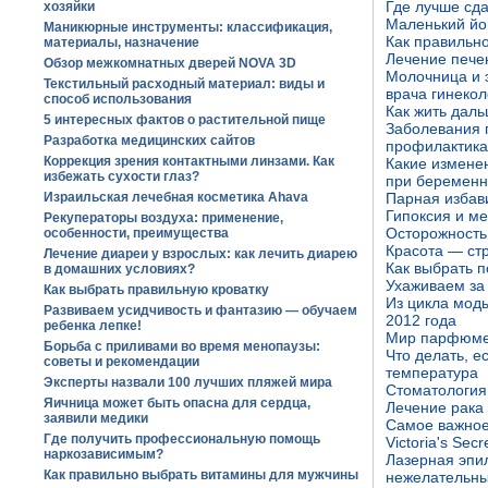
Где лучше сд
хозяйки
Маленький йо
Маникюрные инструменты: классификация,
Как правильно
материалы, назначение
Лечение пече
Обзор межкомнатных дверей NOVA 3D
Молочница и э
Текстильный расходный материал: виды и
врача гинекол
способ использования
Как жить дал
5 интересных фактов о растительной пище
Заболевания п
Разработка медицинских сайтов
профилактика
Коррекция зрения контактными линзами. Как
Какие измене
избежать сухости глаз?
при беременн
Израильская лечебная косметика Ahava
Парная избави
Гипоксия и м
Рекуператоры воздуха: применение,
Осторожность
особенности, преимущества
Красота — ст
Лечение диареи у взрослых: как лечить диарею
Как выбрать 
в домашних условиях?
Ухаживаем за
Как выбрать правильную кроватку
Из цикла мод
Развиваем усидчивость и фантазию — обучаем
2012 года
ребенка лепке!
Мир парфюм
Борьба с приливами во время менопаузы:
Что делать, е
советы и рекомендации
температура
Эксперты назвали 100 лучших пляжей мира
Стоматология
Яичница может быть опасна для сердца,
Лечение рака
заявили медики
Самое важное 
Где получить профессиональную помощь
Victoria's Sec
наркозависимым?
Лазерная эпи
Как правильно выбрать витамины для мужчины
нежелательны