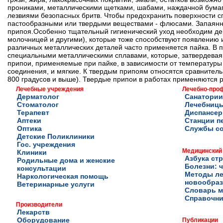
прониками, металлическими щетками, шабами, наждачной бумаго
лезвиями безопасных бритв. Чтобы предохранить поверхности с
пастообразными или твердыми веществами - флюсами. Запаянн
припоя.Особенно тщательный гигиенический уход необходим д
молочницей и другими), которые тоже способствуют появлению и
различных металлических деталей часто применяется пайка. В
специальными металлическими сплавами, которые, затвердевая 
припои, применяемые при пайке, в зависимости от температур
соединения, и мягкие. К твердым припоям относятся сравнитель
800 градусов и выше). Твердые припои в работах применяются р
Лечебные учреждения
Лечебно-про
Дерматолог
Санатории
Стоматолог
Лечебниц
Терапевт
Диспансе
Аптеки
Станции п
Оптика
Службы с
Детские Поликлиники
Гос. учреждения
Медицинский
Клиники
Азбука ст
Родильные дома и женские
Болезни: ч
консультации
Методы ле
Наркологическая помощь
новообра
Ветеринарные услуги
Словарь м
Справочни
Производители
Лекарств
Оборудование
Публикации