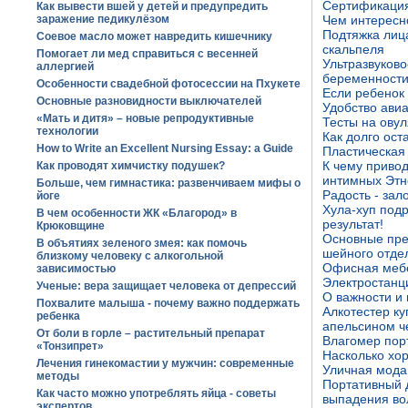
Сертификация
Как вывести вшей у детей и предупредить
заражение педикулёзом
Чем интересн
Подтяжка лица
Соевое масло может навредить кишечнику
скальпеля
Помогает ли мед справиться с весенней
Ультразвуков
аллергией
беременност
Особенности свадебной фотосессии на Пхукете
Если ребенок 
Основные разновидности выключателей
Удобство ави
«Мать и дитя» – новые репродуктивные
Тесты на овул
технологии
Как долго ост
How to Write an Excellent Nursing Essay: a Guide
Пластическая
К чему привод
Как проводят химчистку подушек?
интимных Этн
Больше, чем гимнастика: развенчиваем мифы о
Радость - зал
йоге
Хула-хуп подр
В чем особенности ЖК «Благород» в
результат!
Крюковщине
Основные пре
В объятиях зеленого змея: как помочь
шейного отде
близкому человеку с алкогольной
Офисная мебе
зависимостью
Электростанц
Ученые: вера защищает человека от депрессий
О важности и
Похвалите малыша - почему важно поддержать
Алкотестер ку
ребенка
апельсином ч
От боли в горле – растительный препарат
Влагомер порт
«Тонзипрет»
Насколько хо
Лечения гинекомастии у мужчин: современные
Уличная мода
методы
Портативный 
Как часто можно употреблять яйца - советы
выпадения во
экспертов