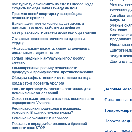
Как туристу сэкономить на еде в Одессе: куда
Чем полезе
сходить или где заказать еду на дом
Весенняя ди
Приемка новой квартиры у застройщика:
Антибиотики
основные правила
капусты
Вакцинация против кори спасает жизнь и
Ученые снял
помогает трудоустройству за рубежом
бактерию
Макар Пасенюк. Инвестбанкинг как образ жизни
Влияние фи
7 главных факторов влияния на здоровье
продолжите
сердца
Идеальная 
«Натуральная» красота: секреты девушек с
Диетотерапи
идеальным лицом и телом
Услуги псих
Гольф: модный и актуальный по любому
Диета для а
случаю
Ламинирование ресниц: особенности
процедуры, преимущества, противопоказания
Обжарка кофе: степени и ее влияние на вкус
Когда стоит посетить уролога
Деловые новос
Рак - не приговор: «Эрлонат Эрлотиниб» для
лечения онкозаболеваний
Секрет выразительного взгляда: ресницы для
Финансовые но
наращивания Vivienne
Респираторная поддержка в домашних
Товарно-сырь
условиях. В каких случаях нужна?
Лечение наркомании в Харькове
Новости медиц
Поставьте перед заболеваниями брюшной
полости знак STOP
Мебель BRW 