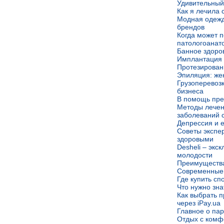
Удивительный
Как я лечила 
Модная одежд
брендов
Когда может 
патологоанат
Банное здоро
Имплантация 
Протезирован
Эпиляция: же
Грузоперевоз
бизнеса
В помощь пр
Методы лечен
заболеваний 
Депрессия и 
Советы экспер
здоровыми
Desheli – экс
молодости
Преимущества
Современные 
Где купить сп
Что нужно зна
Как выбрать п
через iPay.ua
Главное о па
Отдых с комф