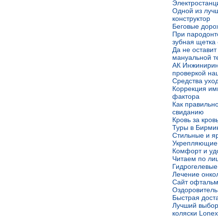
Электростанц
Одной из луч
конструктор
Беговые доро
При пародонт
зубная щетка 
Да не оставит
мануальной т
АК Инжинирин
проверкой на
Средства уход
Коррекция им
фактора
Как правильно
свиданию
Кровь за кров
Туры в Бирми
Стильные и яр
Укрепляющие 
Комфорт и удо
Читаем по ли
Гидрогелевые
Лечение онко
Сайт офтальм
Оздоровитель
Быстрая дост
Лучший выбор
коляски Lonex