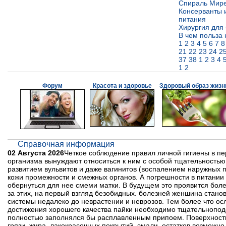
Спираль Мире
Консерванты 
питания
Хирургия для
В чем польза 
1
2
3
4
5
6
7
8
21
22
23
24
2
37
38
1
2
3
4
1
2
Форум
Красота и здоровье
Здоровый образ жизн
Справочная информация
02 Августа 2026
Четкое соблюдение правил личной гигиены в п
организма вынуждают относиться к ним с особой тщательность
развитием вульвитов и даже вагинитов (воспалением наружных 
кожи промежности и смежных органов. А погрешности в питании
обернуться для нее смеми матки. В будущем это проявится бол
за этих, на первый взгляд безобидных. болезней женшина стано
системы недалеко до неврастении и неврозов. Тем более что осл
достижения хорошего качества пайки необходимо тщательноподог
полностью заполнялся бы расплавленным припоем. Поверхности
грязи, жира, лакокрасочных покрытий, эмали, остатков возможн