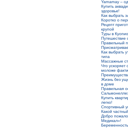
Yamamay – од
Купить аквади
здоровье!
Как выбрать 
Коротко о пе
Рецепт приго
крупой
Туры в Куопи
Путешествие 
Правильный п
Присматривае
Как выбрать у
типа
Массажные ст
Что ускоряет 
моложе факти
Преимущества
Жизнь без ущ
в доме
Правильная о
Сальмонеллез
Купить кварти
легко!
Спортивный у
Какой частный
Добро пожало
Медикал»!
Беременность