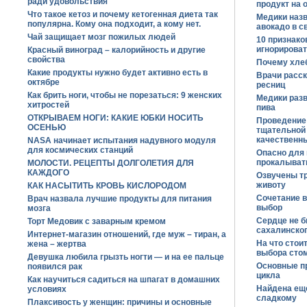
ради удовольствия
продукт на 
Что такое кетоз и почему кетогенная диета так
Медики наз
популярна. Кому она подходит, а кому нет.
авокадо в с
Чай защищает мозг пожилых людей
10 признако
игнорирова
Красный виноград – калорийность и другие
свойства
Почему хле
Какие продукты нужно будет активно есть в
Врачи расск
октябре
ресниц
Как брить ноги, чтобы не порезаться: 9 женских
Медики раз
хитростей
пива
ОТКРЫВАЕМ НОГИ: КАКИЕ ЮБКИ НОСИТЬ
Проведение
ОСЕНЬЮ
тщательной 
качественны
NASA начинает испытания надувного модуля
для космических станций
Опасно для 
прокалывать
МОЛОСТИ. РЕЦЕПТЫ ДОЛГОЛЕТИЯ ДЛЯ
КАЖДОГО
Озвучены тр
животу
КАК НАСЫТИТЬ КРОВЬ КИСЛОРОДОМ
Сочетание в
Врач назвала лучшие продукты для питания
выбор
мозга
Сердце не б
Торт Медовик с заварным кремом
сахалинско
Интернет-магазин отношений, где муж – тиран, а
На что стои
жена – жертва
выбора сто
Девушка любила грызть ногти — и на ее пальце
Основные п
появился рак
цикла
Как научиться садиться на шпагат в домашних
Найдена еще
условиях
сладкому
Плаксивость у женщин: причины и основные