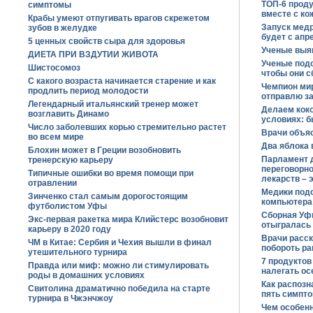
ТОП-6 проду
симптомы
вместе с ко
Крабы умеют отпугивать врагов скрежетом
Запуск мед
зубов в желудке
будет с апр
5 ценных свойств сыра для здоровья
Ученые выя
ДИЕТА ПРИ ВЗДУТИИ ЖИВОТА
Ученые подс
Шистосомоз
чтобы они 
С какого возраста начинается старение и как
Чемпион мир
продлить период молодости
отправлю за
Легендарный итальянский тренер может
Делаем кок
возглавить Динамо
условиях: б
Число заболевших корью стремительно растет
Врачи объяс
во всем мире
Два яблока 
Блохин может в Греции возобновить
Парламент д
тренерскую карьеру
переговорно
Типичные ошибки во время помощи при
лекарств – 
отравлении
Медики подс
Зинченко стал самым дорогостоящим
компьютера
футболистом Уфы
Сборная Уфы
Экс-первая ракетка мира Клийстерс возобновит
отыгралась 
карьеру в 2020 году
Врачи расск
ЧМ в Китае: Сербия и Чехия вышли в финал
побороть ра
утешительного турнира
7 продуктов
Правда или миф: можно ли стимулировать
налегать о
роды в домашних условиях
Как распозн
Свитолина драматично победила на старте
пять симпт
турнира в Чжэнчжоу
Чем особенн