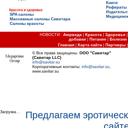
Книги
Рефераты
Красота и здоровье
Издательс
SPA салоны
Медицинск
Массажные салоны Савитара
Салоны красоты
НОВОСТИ:
Аюрведа
|
Красота
|
Здоровье
добавки
|
Питание
|
Болезни
Главная
|
Карта сайта
|
Партнеры
© Все права защищены.
ООО "Савитар"
(Савитар LLC)
info@savitar.su
Корпоративные контакты:
info@savitar.su
,
www.savitar.su
Загрузка...
Предлагаем эротическ
сайт