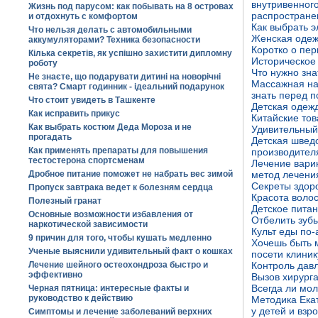
внутривенного
Жизнь под парусом: как побывать на 8 островах
распростране
и отдохнуть с комфортом
Как выбрать 
Что нельзя делать с автомобильными
Женская одеж
аккумуляторами? Техника безопасности
Коротко о пе
Кілька секретів, як успішно захистити дипломну
Историческое
роботу
Что нужно зна
Не знаєте, що подарувати дитині на новорічні
Массажная на
свята? Смарт годинник - ідеальний подарунок
знать перед п
Что стоит увидеть в Ташкенте
Детская одежд
Как исправить прикус
Китайские тов
Как выбрать костюм Деда Мороза и не
Удивительный
прогадать
Детская шведс
Как применять препараты для повышения
производител
тестостерона спортсменам
Лечение вари
Дробное питание поможет не набрать вес зимой
метод лечения
Секреты здор
Пропуск завтрака ведет к болезням сердца
Красота волос
Полезный гранат
Детское питан
Основные возможности избавления от
Отбелить зубы
наркотической зависимости
Культ еды по
9 причин для того, чтобы кушать медленно
Хочешь быть 
Ученые выяснили удивительный факт о кошках
посети клиник
Лечение шейного остеохондроза быстро и
Контроль дав
эффективно
Вызов хирург
Всегда ли мол
Черная пятница: интересные факты и
руководство к действию
Методика Ека
у детей и взр
Симптомы и лечение заболеваний верхних