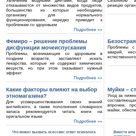
Увлечение модными диетами, когда люди
Сезонною а
отказываются от множества видов продуктов,
реакцію орган
большинство из которых необходимы
организму для нормального
функционирования, нередко приводит к
проблемам со здоровьем
Подробнее »»
Фемиро – решение проблемы
Безострая
дисфункции мочеиспускания
Проблемы с
аварий, нес
Проблемы, возникающие со здоровьем в
естественного
позднем возрасте, заставляют искать
лекарства, которые не содержат химических
веществ, но при этом оказывают нужный
эффект
Подробнее »»
Какие факторы влияют на выбор
Муйки – с
этномагазина?
Уход за нижн
составляюща
Для усовершенствования своих знаний
впрочем, пр
английского, а также пополнения словарного
майки, обеспе
запаса рекомендуется читать книги на
оригальном языке
Подробнее »»
Что может вызвать осессию: ответ психолога
Вместе или 