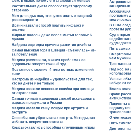
Секс в браке, почему его становится меньше
Астрономы 
загадочные 
Растительная диета способствует здоровому
старению
Ассоциация
программу 
Мел для еды: все, что нужно знать о пищевой
медучрежд
разновидности
В США созда
Врачи назвали способ пратить инфаркт и
протезы ру
инсульт
Суд открыл 
Жирные волосы даже после мытья головы: 6
недействите
причин
судмедэксп
Найдена еще одна причина развития диабета
Пять самых
Самая высокая гора в Швеции «съежилась» из-
Смартфоны 
за потепления
чем мужчин
Медики рассказали, о каких проблемах со
Три главных
здоровьем говорит кожный зуд
Под нос, на
Поэтапное старение: 4 типа вотных изменений
использован
кожи
Ученые объ
Пастрома из индейки – удовольствие для тех,
набирают в
кто на диете и не только
Боли в коле
Медики назвали основные ошибки при помощи
от отравления
Врачи расс
антибиотик
Самый точный и дешевый способ исследовать
варикоз придумали в Рязани
Пациенты с
поднимутся
Медики назвали кашу, пощую при артрите и
трансплант
гастрите
О чём может
Способы, как убрать запах изо рта. Методы, как
избежать неприятного запаха
Пять симпто
Крысы оказались способны к групповым играм
Диетолог н