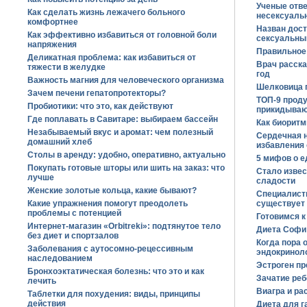
Ученые отв
Как сделать жизнь лежачего больного
несексуаль
комфортнее
Назван дост
Как эффективно избавиться от головной боли
сексуальны
напряжения
Правильное
Деликатная проблема: как избавиться от
Врач расска
тяжести в желудке
год
Важность магния для человеческого организма
Шелковица п
Зачем печени гепатопротекторы?
ТОП-9 проду
Пробиотики: что это, как действуют
прикидываю
Где поплавать в Савитаре: выбираем бассейн
Как биоритм
Незабываемый вкус и аромат: чем полезный
Сердечная н
домашний хлеб
избавления 
Столы в аренду: удобно, оперативно, актуально
5 мифов о е
Покупать готовые шторы или шить на заказ: что
Стало извес
лучше
сладости
Женские золотые кольца, какие бывают?
Специалисты
Какие упражнения помогут преодолеть
существует 
проблемы с потенцией
Готовимся к
Интернет-магазин «Оrbitreki»: подтянутое тело
Диета Софи
без диет и спортзалов
Когда пора 
Заболевания с аутосомно-рецессивным
эндокринол
наследованием
Эстроген п
Бронхоэктатическая болезнь: что это и как
Зачатие реб
лечить
Виагра и ра
Таблетки для похудения: виды, принципы
действия
Диета для 