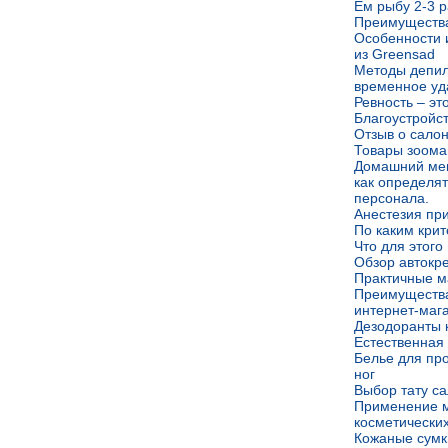
Ем рыбу 2-3 р
Преимущества
Особенности 
из Greensad
Методы депил
временное уд
Ревность – эт
Благоустройс
Отзыв о сало
Товары зоома
Домашний мен
как определя
персонала.
Анестезия пр
По каким кри
Что для этого
Обзор автокре
Практичные м
Преимущества
интернет-маг
Дезодоранты к
Естественная
Белье для пр
ног
Выбор тату с
Применение 
косметически
Кожаные сумк