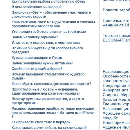
Как правильно выбрать спортивную обувь
В чем особенность чокеров?
Новости агроб
Пансионат «Уют» - обеспечение счастливой и
спокойной старости
Панночка: инт
Конъюнктивит глаз: методы лечения и способы
женщин от 14 
профилактики заболевания
Утепление труб отопления в частном доме
Торгово-пром
Зачем человеку гормоны?
ELCOMART.
Усталость у подростков: в чем причина
Элитные VIP-букеты для корпоративного
праздника
Курсы парикмахеров в Луцке
Зачем женщинам нужны витамины
Особенности дизайна бровей
Развивающие 
Почему выбирают стоматологию «Доктор
Особенности 
Смайл»
коленного сус
Как выбрать кроссовки для занятия спортом?
Популярная иг
Припотолочные люстры – освещение,
Хирургия для
адаптированное под размеры комнаты
Спираль Мире
Почему суставы изнашиваются, и как это
Каталог медт
предотвратить
Где найти хо
Развивающие 
Распространенные ошибки, которые допускают
при использовании чехла – батареи для iPhone
Хорошее само
8
свадьбе
Как привести свое тело в порядок
Неоспоримые
Чудесные пил
Какое масло должно быть на кухне каждой