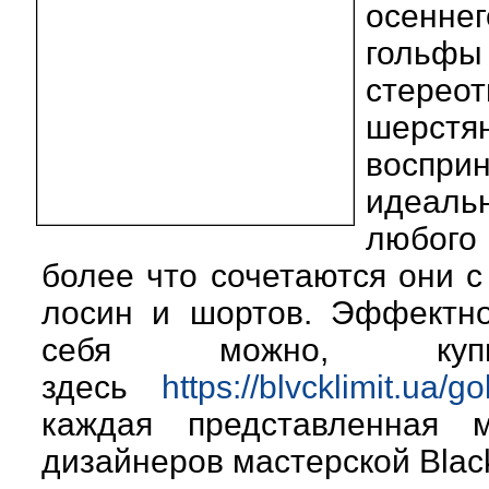
осеннег
гольфы
стерео
шерст
воспр
идеал
любого
более что сочетаются они с
лосин и шортов. Эффектно
себя можно, куп
здесь
https://blvcklimit.ua/go
каждая представленная 
дизайнеров мастерской Black