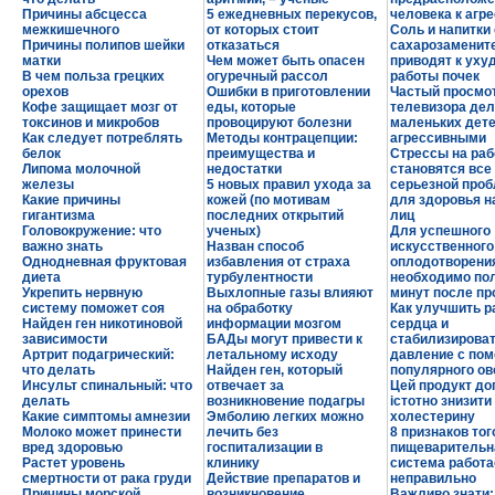
Причины абсцесса
5 ежедневных перекусов,
человека к агр
межкишечного
от которых стоит
Соль и напитки 
Причины полипов шейки
отказаться
сахарозаменит
матки
Чем может быть опасен
приводят к ух
В чем польза грецких
огуречный рассол
работы почек
орехов
Ошибки в приготовлении
Частый просмо
Кофе защищает мозг от
еды, которые
телевизора дел
токсинов и микробов
провоцируют болезни
маленьких дете
Как следует потреблять
Методы контрацепции:
агрессивными
белок
преимущества и
Стрессы на раб
Липома молочной
недостатки
становятся все
железы
5 новых правил ухода за
серьезной про
Какие причины
кожей (по мотивам
для здоровья 
гигантизма
последних открытий
лиц
Головокружение: что
ученых)
Для успешного
важно знать
Назван способ
искусственного
Однодневная фруктовая
избавления от страха
оплодотворени
диета
турбулентности
необходимо по
Укрепить нервную
Выхлопные газы влияют
минут после п
систему поможет соя
на обработку
Как улучшить р
Найден ген никотиновой
информации мозгом
сердца и
зависимости
БАДы могут привести к
стабилизирова
Артрит подагрический:
летальному исходу
давление с по
что делать
Найден ген, который
популярного о
Инсульт спинальный: что
отвечает за
Цей продукт д
делать
возникновение подагры
істотно знизити
Какие симптомы амнезии
Эмболию легких можно
холестерину
Молоко может принести
лечить без
8 признаков тог
вред здоровью
госпитализации в
пищеварительн
Растет уровень
клинику
система работа
смертности от рака груди
Действие препаратов и
неправильно
Причины морской
возникновение
Важливо знати: 