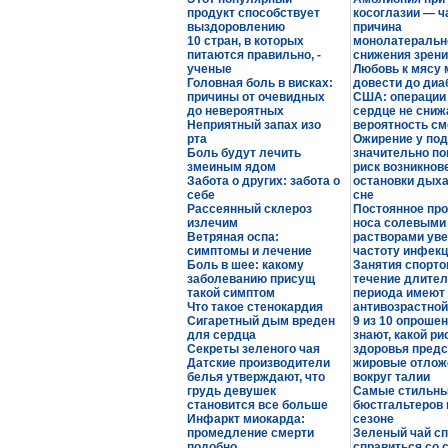
продукт способствует
косоглазии — ч
выздоровлению
причина
10 стран, в которых
монолатеральн
питаются правильно, -
снижения зрен
ученые
Любовь к мясу
Головная боль в висках:
довести до диа
причины от очевидных
США: операции
до невероятных
сердце не сни
Неприятный запах изо
вероятность см
рта
Ожирение у под
Боль будут лечить
значительно п
змеиным ядом
риск возникнов
Забота о других: забота о
остановки дыха
себе
сне
Рассеянный склероз
Постоянное пр
излечим
носа солевыми
Ветряная оспа:
растворами ув
симптомы и лечение
частоту инфек
Боль в шее: какому
Занятия спорто
заболеванию присущ
течение длител
такой симптом
периода имеют
Что такое стенокардия
антивозрастно
Сигаретный дым вреден
9 из 10 опроше
для сердца
знают, какой ри
Секреты зеленого чая
здоровья пред
Датские производители
жировые отлож
белья утверждают, что
вокруг талии
грудь девушек
Самые стильны
становится все больше
бюстгальтеров 
Инфаркт миокарда:
сезоне
промедление смерти
Зеленый чай с
подобно
справиться со