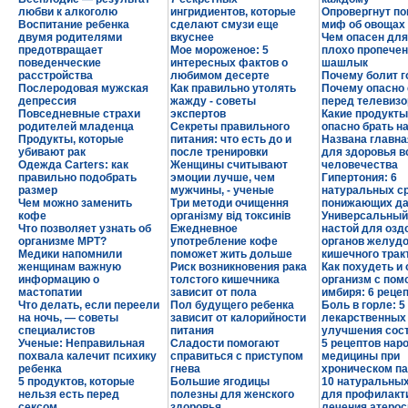
любви к алкоголю
ингридиентов, которые
Опровергнут п
Воспитание ребенка
сделают смузи еще
миф об овощах
двумя родителями
вкуснее
Чем опасен для
предотвращает
Мое мороженое: 5
плохо пропече
поведенческие
интересных фактов о
шашлык
расстройства
любимом десерте
Почему болит г
Послеродовая мужская
Как правильно утолять
Почему опасно 
депрессия
жажду - советы
перед телевиз
Повседневные страхи
экспертов
Какие продукты
родителей младенца
Секреты правильного
опасно брать на
Продукты, которые
питания: что есть до и
Названа главна
убивают рак
после тренировки
для здоровья в
Одежда Carters: как
Женщины считывают
человечества
правильно подобрать
эмоции лучше, чем
Гипертония: 6
размер
мужчины, - ученые
натуральных ср
Чем можно заменить
Три методи очищення
понижающих д
кофе
організму від токсинів
Универсальный
Что позволяет узнать об
Ежедневное
настой для озд
организме МРТ?
употребление кофе
органов желудо
Медики напомнили
поможет жить дольше
кишечного трак
женщинам важную
Риск возникновения рака
Как похудеть и
информацию о
толстого кишечника
организм с по
мастопатии
зависит от пола
имбиря: 6 реце
Что делать, если переели
Пол будущего ребенка
Боль в горле: 5
на ночь, — советы
зависит от калорийности
лекарственных 
специалистов
питания
улучшения сос
Ученые: Неправильная
Сладости помогают
5 рецептов нар
похвала калечит психику
справиться с приступом
медицины при
ребенка
гнева
хроническом па
5 продуктов, которые
Большие ягодицы
10 натуральных
нельзя есть перед
полезны для женского
для профилакти
сексом
здоровья
лечения атерос