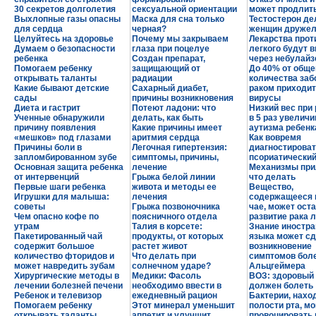
30 секретов долголетия
сексуальной ориентации
может продлит
Выхлопные газы опасны
Маска для сна только
Тестостерон де
для сердца
черная?
женщин друже
Целуйтесь на здоровье
Почему мы закрываем
Лекарства прот
Думаем о безопасности
глаза при поцелуе
легкого будут 
ребенка
Создан препарат,
через небулайз
Помогаем ребенку
защищающий от
До 40% от обще
открывать таланты
радиации
количества заб
Какие бывают детские
Сахарный диабет,
раком приходит
сады
причины возникновения
вирусы
Диета и гастрит
Потеют ладони: что
Низкий вес при
Ученные обнаружили
делать, как быть
в 5 раз увеличи
причину появления
Какие причины имеет
аутизма ребенк
«мешков» под глазами
аритмия сердца
Как вовремя
Причины боли в
Легочная гипертензия:
диагностирова
запломбированном зубе
симптомы, причины,
псориатический
Основная защита ребенка
лечение
Механизмы при
от интервенций
Грыжа белой линии
что делать
Первые шаги ребенка
живота и методы ее
Bещество,
Игрушки для малыша:
лечения
содержащееся 
советы
Грыжа позвоночника
чае, может ост
Чем опасно кофе по
поясничного отдела
развитие рака 
утрам
Талия в корсете:
Знание иностра
Пакетированный чай
продукты, от которых
языка может с
содержит большое
растет живот
возникновение
количество фторидов и
Что делать при
симптомов бол
может навредить зубам
солнечном ударе?
Альцгеймера
Хирургические методы в
Медики: Фасоль
ВОЗ: здоровый
лечении болезней печени
необходимо ввести в
должен болеть
Ребенок и телевизор
ежедневный рацион
Бактерии, нахо
Помогаем ребенку
Этот минерал уменьшит
полости рта, мо
открывать таланты
аппетит и улучшит
провоцировать 