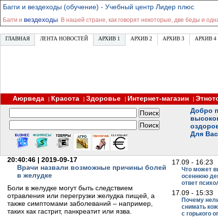
Багги и вездеходы (обучение) - Учебный центр Лидер плюс
вездеходы
Багги и
. В нашей стране, как говорят некоторые, две беды и одна
ГЛАВНАЯ
ЛЕНТА НОВОСТЕЙ
АРХИВ 1
АРХИВ 2
АРХИВ 3
АРХИВ 4
Аюрведа
Красота
Здоровье
Интернет-магазин
Этнот
|
|
|
|
Добро п
высоко
оздоро
Для Вас
20:40:46 | 2019-09-17
17.09 - 16:23
Врачи назвали возможные причины болей
Что может в
в желудке
осеннюю де
ответ психо
Боли в желудке могут быть следствием
17.09 - 15:33
отравления или перегрузки желудка пищей, а
Почему нел
также симптомами заболеваний – например,
снимать ко
таких как гастрит, панкреатит или язва.
с горького о