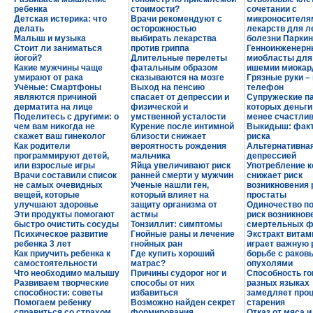
ребенка
стоимости?
сочетании с
Детская истерика: что
Врачи рекомендуют с
микроносителя
делать
осторожностью
лекарств для л
Малыш и музыка
выбирать лекарства
болезни Парки
Стоит ли заниматься
против гриппа
Генноинженерн
йогой?
Длительные перелеты
миобласты для
Какие мужчины чаще
фатальным образом
ишемии миокар
умирают от рака
сказываются на мозге
Грязные руки –
Учёные: Смартфоны
Выход на пенсию
телефон
являются причиной
спасает от депрессии и
Супружеские п
дерматита на лице
физической и
которых деньги
Поделитесь с другими: о
умственной усталости
менее счастлив
чем вам никогда не
Курение после интимной
Выкидыш: фак
скажет ваш гинеколог
близости снижает
риска
Как родители
вероятность рождения
Альтернативная
программируют детей,
мальчика
депрессией
или взрослые игры
Яйца увеличивают риск
Употребление 
Врачи составили список
ранней смерти у мужчин
снижает риск
не самых очевидных
Ученые нашли ген,
возникновения 
вещей, которые
который влияет на
простаты
улучшают здоровье
защиту организма от
Одиночество п
Эти продукты помогают
астмы
риск возникнов
быстро очистить сосуды
Тонзиллит: симптомы
смертельных ф
Психическое развитие
Гнойные раны и лечение
Экстракт витам
ребенка 3 лет
гнойных ран
играет важную 
Как приучить ребенка к
Где купить хороший
борьбе с раков
самостоятельности
матрас?
опухолями
Что необходимо малышу
Причины судорог ног и
Способность го
Развиваем творческие
способы от них
разных языках
способности: советы
избавиться
замедляет про
Помогаем ребенку
Возможно найден секрет
старения
справиться со страхом
формирования
Отказ от мяса 