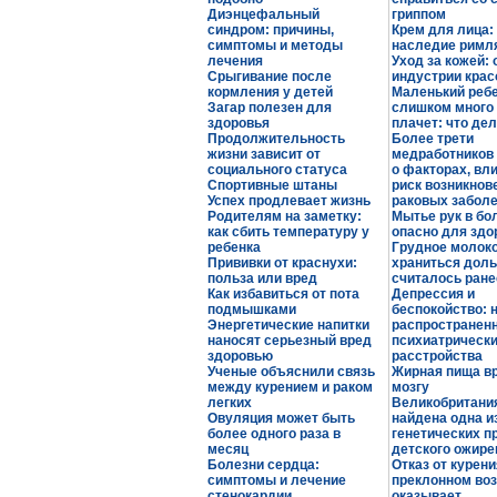
Диэнцефальный
гриппом
синдром: причины,
Крем для лица:
симптомы и методы
наследие римл
лечения
Уход за кожей: 
Срыгивание после
индустрии кра
кормления у детей
Маленький реб
Загар полезен для
слишком много 
здоровья
плачет: что де
Продолжительность
Более трети
жизни зависит от
медработников 
социального статуса
о факторах, вл
Спортивные штаны
риск возникнов
Успех продлевает жизнь
раковых забол
Родителям на заметку:
Мытье рук в бо
как сбить температуру у
опасно для здо
ребенка
Грудное молок
Прививки от краснухи:
храниться доль
польза или вред
считалось ране
Как избавиться от пота
Депрессия и
подмышками
беспокойство: 
Энергетические напитки
распространен
наносят серьезный вред
психиатрическ
здоровью
расстройства
Ученые объяснили связь
Жирная пища в
между курением и раком
мозгу
легких
Великобритани
Овуляция может быть
найдена одна и
более одного раза в
генетических п
месяц
детского ожире
Болезни сердца:
Отказ от курени
симптомы и лечение
преклонном во
стенокардии
оказывает