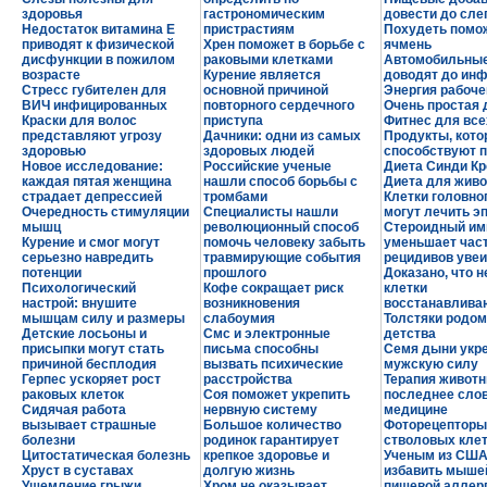
здоровья
гастрономическим
довести до сле
Недостаток витамина Е
пристрастиям
Похудеть помо
приводят к физической
Хрен поможет в борьбе с
ячмень
дисфункции в пожилом
раковыми клетками
Автомобильные
возрасте
Курение является
доводят до ин
Стресс губителен для
основной причиной
Энергия рабоче
ВИЧ инфицированных
повторного сердечного
Очень простая 
Краски для волос
приступа
Фитнес для все
представляют угрозу
Дачники: одни из самых
Продукты, кот
здоровью
здоровых людей
способствуют 
Новое исследование:
Российские ученые
Диета Синди К
каждая пятая женщина
нашли способ борьбы с
Диета для живо
страдает депрессией
тромбами
Клетки головно
Очередность стимуляции
Специалисты нашли
могут лечить э
мышц
революционный способ
Стероидный им
Курение и смог могут
помочь человеку забыть
уменьшает час
серьезно навредить
травмирующие события
рецидивов увеи
потенции
прошлого
Доказано, что 
Психологический
Кофе сокращает риск
клетки
настрой: внушите
возникновения
восстанавлива
мышцам силу и размеры
слабоумия
Толстяки родом
Детские лосьоны и
Смс и электронные
детства
присыпки могут стать
письма способны
Семя дыни укр
причиной бесплодия
вызвать психические
мужскую силу
Герпес ускоряет рост
расстройства
Терапия живот
раковых клеток
Соя поможет укрепить
последнее слов
Сидячая работа
нервную систему
медицине
вызывает страшные
Большое количество
Фоторецепторы
болезни
родинок гарантирует
стволовых кле
Цитостатическая болезнь
крепкое здоровье и
Ученым из США
Хруст в суставах
долгую жизнь
избавить мыше
Ущемление грыжи
Хром не оказывает
пищевой аллер