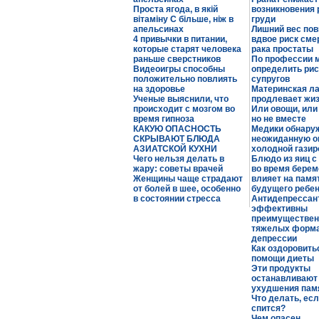
Проста ягода, в якій
возникновения 
вітаміну С більше, ніж в
груди
апельсинах
Лишний вес по
4 привычки в питании,
вдвое риск сме
которые старят человека
рака простаты
раньше сверстников
По профессии 
Видеоигры способны
определить рис
положительно повлиять
супругов
на здоровье
Материнская л
Ученые выяснили, что
продлевает жи
происходит с мозгом во
Или овощи, или
время гипноза
но не вместе
КАКУЮ ОПАСНОСТЬ
Медики обнару
СКРЫВАЮТ БЛЮДА
неожиданную о
АЗИАТСКОЙ КУХНИ
холодной газир
Чего нельзя делать в
Блюдо из яиц с
жару: советы врачей
во время берем
Женщины чаще страдают
влияет на памя
от болей в шее, особенно
будущего ребе
в состоянии стресса
Антидепрессан
эффективны
преимуществен
тяжелых форм
депрессии
Как оздоровить
помощи диеты
Эти продукты
останавливают
ухудшения пам
Что делать, есл
спится?
Чем опасен