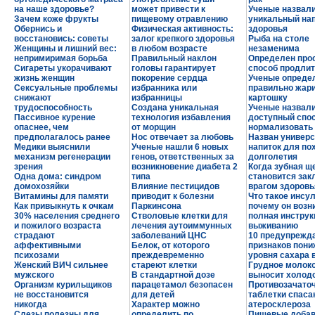
на наше здоровье?
может привести к
Ученые назвал
Зачем коже фрукты
пищевому отравлению
уникальный нап
Обернись и
Физическая активность:
здоровья
восстановись: советы
залог крепкого здоровья
Рыба на столе
Женщины и лишний вес:
в любом возрасте
незаменима
непримиримая борьба
Правильный наклон
Определен про
Сигареты укорачивают
головы гарантирует
способ продлит
жизнь женщин
покорение сердца
Ученые определ
Сексуальные проблемы
избранника или
правильно жар
снижают
избранницы
картошку
трудоспособность
Создана уникальная
Ученые назвал
Пассивное курение
технология избавления
доступный спо
опаснее, чем
от морщин
нормализовать
предполагалось ранее
Нос отвечает за любовь
Назван универ
Медики выяснили
Ученые нашли 6 новых
напиток для по
механизм регенерации
генов, ответственных за
долголетия
зрения
возникновение диабета 2
Когда зубная щ
Одна дома: синдром
типа
становится за
домохозяйки
Влияние пестицидов
врагом здоровь
Витамины для памяти
приводит к болезни
Что такое инсул
Как привыкнуть к очкам
Паркинсона
почему он возн
30% населения среднего
Стволовые клетки для
полная инструк
и пожилого возраста
лечения аутоиммунных
выживанию
страдают
заболеваний ЦНС
10 предупреж
аффективными
Белок, от которого
признаков пони
психозами
преждевременно
уровня сахара 
Женский ВИЧ сильнее
стареют клетки
Грудное молоко
мужского
В стандартной дозе
выносит холод
Организм курильщиков
парацетамол безопасен
Противозачато
не восстановится
для детей
таблетки спаса
никогда
Характер можно
атеросклероза
Слезы полезны для
определить по
Пищевые добав