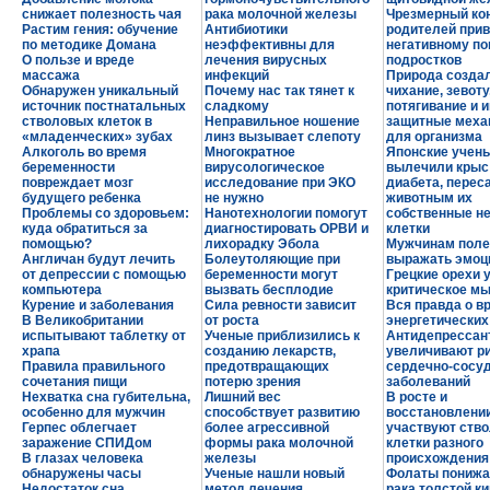
снижает полезность чая
рака молочной железы
Чрезмерный ко
Растим гения: обучение
Антибиотики
родителей прив
по методике Домана
неэффективны для
негативному п
О пользе и вреде
лечения вирусных
подростков
массажа
инфекций
Природа созда
Обнаружен уникальный
Почему нас так тянет к
чихание, зевоту
источник постнатальных
сладкому
потягивание и и
стволовых клеток в
Неправильное ношение
защитные мех
«младенческих» зубах
линз вызывает слепоту
для организма
Алкоголь во время
Многократное
Японские учен
беременности
вирусологическое
вылечили крыс
повреждает мозг
исследование при ЭКО
диабета, перес
будущего ребенка
не нужно
животным их
Проблемы со здоровьем:
Нанотехнологии помогут
собственные н
куда обратиться за
диагностировать ОРВИ и
клетки
помощью?
лихорадку Эбола
Мужчинам поле
Англичан будут лечить
Болеутоляющие при
выражать эмоц
от депрессии с помощью
беременности могут
Грецкие орехи
компьютера
вызвать бесплодие
критическое м
Курение и заболевания
Сила ревности зависит
Вся правда о в
В Великобритании
от роста
энергетических
испытывают таблетку от
Ученые приблизились к
Антидепрессан
храпа
созданию лекарств,
увеличивают р
Правила правильного
предотвращающих
сердечно-сосу
сочетания пищи
потерю зрения
заболеваний
Нехватка сна губительна,
Лишний вес
В росте и
особенно для мужчин
способствует развитию
восстановлении
Герпес облегчает
более агрессивной
участвуют ств
заражение СПИДом
формы рака молочной
клетки разного
В глазах человека
железы
происхождения
обнаружены часы
Ученые нашли новый
Фолаты понижа
Недостаток сна
метод лечения
рака толстой к