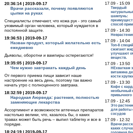
17.09 - 15:09
20:36:14 | 2019-09-17
Твердый
Врачи рассказали, почему появляются
натуральны
цыпки на руках
шампунь:
преимущест
Специалисты отмечают, что кожа рук - это самый
способ при
уязвимый орган человека, который нуждается в
постоянной защите.
17.09 - 14:30
Неврастени
19:36:53 | 2019-09-17
17.09 - 14:04
Назван продукт, который желательно есть
Топ-8 специ
ежедневно
сжигают жир
улучшают о
Дьяволы, оборотни и вампиры остерегаются!
веществ.
19:35:05 | 2019-09-17
17.09 - 13:50
Чем нужно завтракать каждый день
НЕхваткам э
витамина д
От первого приема пищи зависит наше
кости хрупк
настроение на весь день, поэтому так важно
17.09 - 13:30
начать утро с полноценного завтрака.
Кофе с кар
необычный 
18:32:59 | 2019-09-17
привычного 
Народная Аюрведа: растения, полностью
17.09 - 12:45
заменяющие лекарства
Это растени
Ассортимент и возможности аптечных препаратов
для работы 
сосудов
настолько велики, что, казалось бы, о каких
травах может быть речь – выпил таблетку и все в
17.09 - 12:32
порядке.
Врачи расск
каких случа
18:24:19 | 2019-09-17
головная бо