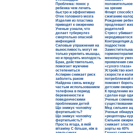
Проблема: понос у
положительное
ребенка чем лечить
на зрение
быстро и эффективно
Флирт способс
Отек головного мозга
сжиганию кало
Изделия из пластика
Рождение ребе
приводят к ожирению
продлевает жиз
Ученые узнали, что
родителей
делает туберкулез
Стресс убивает
смертельно опасной
неродившегося
инфекцией
Контрацепция 
Силовые упражнения на
подростков
выносливость могут не
Заместительна
только укрепить мышцы,
гормонотерапия
но и продлить молодость
менопаузе уме
Брак, действительно,
проявления си
помогает мужчине
«сухого глаза»
остепениться
Устройство кон
Аспирин снижает риск
скорости и кол
заболеть раком
потребляемой 
Найдена связь между
поможет бороть
частым использованием
детским ожире
телефона в период
К продлению ж
беременности и
сделан еще оди
поведенческими
Ученые сомнев
проблемами детей
существовании 
Що знижує чоловічу
Мед сильнее а
фертильність?
Ученые обнару
Що знижує чоловічу
«рецепторы ку
фертильність?
Сильное ожире
Проста ягода, в якій
снижает эласт
вітаміну С більше, ніж в
аорты на 40%
апельсинах
Гранат снижает