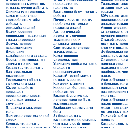
неприятных моментов,
передается по
Трансплантация
которых лучше избегать
наследству
от животных уж
Свинина или говядина:
Влагалище будут лечить
горами
какое мясо лучше
роботы
80% косметики 
употреблять, чтобы
Почему хрустят кости:
прививок соде
избежать
проблема не только
опасные токси
онкозаболеваний
пожилых людей
Амниотические
Врачи: осенняя
Аллергический
стволовые клет
депрессия – настоящая
дерматит: лечение
лечения ишеми
угроза здоровью
традиционное и
С какой скорос
Искусственное
альтернативное
делятся ствол
вскармливание
Симптомы и лечение
клетки в орган
Дисплазия
трихомониаза
Фебрильные пр
тазобедренного сустава
Каков принцип
связаны с алк
Воспаление миндалин:
удовольствия
Одинокие люди
ангина и тонзиллит
Ушивание шейки матки не
подвержены
Краснуха: что делать
спасает от
психологическ
Бактериальная
невынашивания
проблемам, че
дизентерия
Каждый третий может
парах
Гренландия гибнет от
потерять зрение
Употребление ч
углекислого газа
Как лечить ангину
в больших коли
Юмор на работе
Кессонная болезнь: как
повышает риск
повышает
победить ее
возникновения 
производительность
Возник фурункулез:
желудка
труда и активность
лечение должно быть
Употребление 
служащих
комплексным
после приема а
Пластика и гармония
Выбираем одежду для
может привести
тела
бега
летальному ис
Приготовление молочной
Зубные пасты с
Похудей на 6 кг
смеси
кальцием менее опасны,
неделю
Колики: что делать
чем пасты со фтором
Когда сладость
Воспаление среднего уха
Ученые продолжают
радость