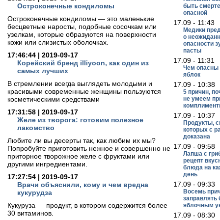
Остроконечные кондиломы
быть смерт
опасной
Остроконечные кондиломы — это маленькие
17.09 - 11:43
бесцветные наросты, подобные сосочкам или
Медики пре
узелкам, которые образуются на поверхности
о неожидан
кожи или слизистых оболочках.
опасности з
пасты
17:46:44 | 2019-09-17
17.09 - 11:31
Корейский бренд illiyoon, как один из
Чем опасны
самых лучших
яблок
В стремлении всегда выглядеть молодыми и
17.09 - 10:38
красивыми современные женщины пользуются
5 причин, п
косметическими средствами
не умеем п
комплимен
17:31:58 | 2019-09-17
17.09 - 10:37
Желе из творога: готовим полезное
Продукты, с
лакомство
которых с р
доказана
Любите ли вы десерты так, как любим их мы?
17.09 - 09:58
Попробуйте приготовить нежное и совершенно не
Лапша с гри
приторное творожное желе с фруктами или
рецепт вкус
другими ингредиентами.
блюда на к
день
17:27:54 | 2019-09-17
17.09 - 09:33
Врачи объяснили, кому и чем вредна
Восемь при
кукурудза
заправлять
Кукуруза — продукт, в котором содержится более
яблочным у
30 витаминов.
17.09 - 08:30