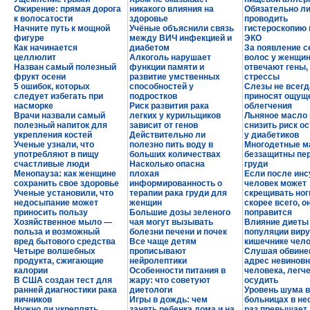
Ожирение: прямая дорога
никакого влияния на
Обязательно л
к волосатости
здоровье
проводить
Начните путь к мощной
Учёные объяснили связь
гистероскопию
фигуре
между ВИЧ инфекцией и
ЭКО
Как начинается
диабетом
За появление 
целлюлит
Алкоголь нарушает
волос у женщи
Назван самый полезный
функции памяти и
отвечают гены, 
фрукт осени
развитие умственных
стрессы
5 ошибок, которых
способностей у
Слезы не всегд
следует избегать при
подростков
приносят ощущ
насморке
Риск развития рака
облегчения
Врачи назвали самый
легких у курильщиков
Льняное масло
полезный напиток для
зависит от генов
снизить риск о
укрепления костей
Действительно ли
у диабетиков
Ученые узнали, что
полезно пить воду в
Многодетные м
употребляют в пищу
больших количествах
беззащитны пе
счастливые люди
Насколько опасна
груди
Менопауза: как женщине
плохая
Если после инс
сохранить свое здоровье
информированность о
человек может
Ученые установили, что
терапии рака груди для
скрещивать ноги
недосыпание может
женщин
скорее всего, о
приносить пользу
Большие дозы зеленого
поправится
Хозяйственное мыло —
чая могут вызывать
Влияние диеты
польза и возможный
болезни печени и почек
популяции виру
вред бытового средства
Все чаще детям
кишечнике чел
Четыре волшебных
прописывают
Слушая обвине
продукта, сжигающие
нейролептики
адрес невиновн
калории
Особенности питания в
человека, легче
В США создан тест для
жару: что советуют
осудить
ранней диагностики рака
диетологи
Уровень шума в
яичников
Игры в дождь: чем
больницах в не
Нужно ли укреплять
занять ребенка дома и на
раз превышает