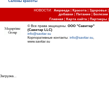
Салоны красоты
НОВОСТИ:
Аюрведа
|
Красота
|
Здоровье
добавки
|
Питание
|
Болезни
Главная
|
Карта сайта
|
Партнеры
© Все права защищены.
ООО "Савитар"
(Савитар LLC)
info@savitar.su
Корпоративные контакты:
info@savitar.su
,
www.savitar.su
Загрузка...