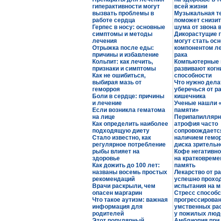
гиперактивности могут
всей жизни
вызвать проблемы в
Музыкальная т
работе сердца
поможет снизит
Герпес в носу: основные
шума от звона 
симптомы и методы
Дикорастущие 
лечения
могут стать ос
Отрыжка после еды:
компонентом ле
причины и избавление
рака
Кольпит: как лечить,
Компьютерные 
признаки и симптомы
развивают ког
Как не ошибиться,
способности
выбирая мазь от
Что нужно дела
геморроя
уберечься от р
Боли в сердце: причины
кишечника
и лечение
Ученые нашли 
Если возникла гематома
памяти»
на лице
Перипапиллярн
Как определить наиболее
атрофия часто
подходящую диету
сопровождаетс
Стало известно, как
наличием гемо
регулярное потребление
диска зрительн
рыбы влияет на
Кофе негативно
здоровье
на кратковрем
Как дожить до 100 лет:
память
названы восемь простых
Лекарство от ра
рекомендаций
успешно прохо
Врачи раскрыли, чем
испытания на 
опасен маргарин
Стресс способс
Что такое аутизм: важная
прогрессирова
информация для
умственных ра
родителей
у пожилых люд
Этот популярный
Амблиопия при