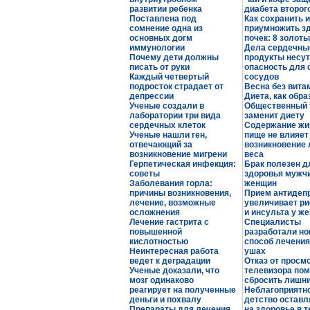
развитии ребенка
диабета второг
Поставлена под
Как сохранить и
сомнение одна из
приумножить з
основных догм
почек: 8 золот
иммунологии
Дела сердечные
Почему дети должны
продукты несут
писать от руки
опасность для 
Каждый четвертый
сосудов
подросток страдает от
Весна без вита
депрессии
Диета, как обра
Ученые создали в
Общественный 
лаборатории три вида
заменит диету
сердечных клеток
Содержание жи
Ученые нашли ген,
пище не влияет
отвечающий за
возникновение
возникновение мигрени
веса
Герпетическая инфекция:
Брак полезен д
советы
здоровья мужчи
Заболевания горла:
женщин
причины возникновения,
Прием антидеп
лечение, возможные
увеличивает ри
осложнения
и инсульта у ж
Лечение гастрита с
Специалисты
повышенной
разработали н
кислотностью
способ лечения
Неинтересная работа
ушах
ведет к деградации
Отказ от просм
Ученые доказали, что
телевизора пом
мозг одинаково
сбросить лишни
реагирует на полученные
Неблагоприятн
деньги и похвалу
детство оставл
Препараты для лечения
на здоровье в 