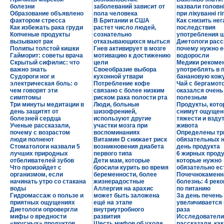
болезни
заболеваний зависит от
назвали головн
Образование объявлено
пола человека
при лікуванні гі
фактором стресса
В Британии и США
Как снизить не
Как избежать рака груди
растет число людей,
последствия
Копченые продукты
сознательно
употребления 
вызывают рак
отказывающихся мыться
Диетологи расс
Полипы толстой кишки
Гнев активирует в мозге
почему нужно е
Гайморит: советы врача
мотивацию к достижению
водоросли
Скрытый сифилис: что
цели
Медики рекоме
важно знать
Своеобразие выбора
употреблять в 
Судороги ног и
кухонной утвари
банановую кож
электрическая боль: о
Потребление кофе
Чай с бергамот
чем говорят эти
связано с более низким
оказался очень
симптомы
риском рака полости рта
полезным
Три минуты медитации в
Люди, больные
Продукты, кот
день защитят от
шизофренией,
снимут ощущен
болезней сердца
используют другие
тяжести и взду
Ученые рассказали,
участки мозга при
живота
почему с возрастом
воспоминаниях
Определены тр
люди полнеют
Витамин D снижает риск
обязательных 
Стоматологи назвали 5
возникновения диабета
день продукта
лучших природных
первого типа
6 жирных проду
отбеливателей зубов
Дети мам, которые
которые нужно
Что произойдет с
бросили курить во время
обязательно ес
организмом, если
беременности, более
Почечнокаменн
начинать утро со стакана
жизнерадостные
болезнь: 4 рек
воды
Аллергия на арахис
по питанию
Гидромассаж о пользе и
может быть заложена
За день печень
приятных ощущениях
ещё на этапе
увеличивается 
Диетологи опровергли
внутриутробного
раза
мифы о вредности
развития
Исследователи
«вкусных» продуктов
Шесть мифов об уходе
рассказали, ка