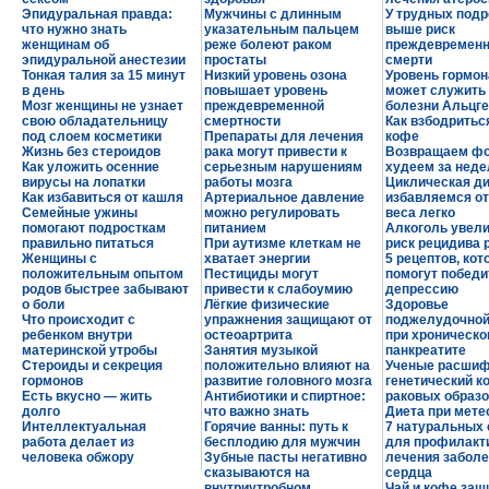
Эпидуральная правда:
Мужчины с длинным
У трудных подр
что нужно знать
указательным пальцем
выше риск
женщинам об
реже болеют раком
преждевремен
эпидуральной анестезии
простаты
смерти
Тонкая талия за 15 минут
Низкий уровень озона
Уровень гормон
в день
повышает уровень
может служить
Мозг женщины не узнает
преждевременной
болезни Альцг
свою обладательницу
смертности
Как взбодритьс
под слоем косметики
Препараты для лечения
кофе
Жизнь без стероидов
рака могут привести к
Возвращаем фо
Как уложить осенние
серьезным нарушениям
худеем за нед
вирусы на лопатки
работы мозга
Циклическая ди
Как избавиться от кашля
Артериальное давление
избавляемся от
Семейные ужины
можно регулировать
веса легко
помогают подросткам
питанием
Алкоголь увел
правильно питаться
При аутизме клеткам не
риск рецидива 
Женщины с
хватает энергии
5 рецептов, ко
положительным опытом
Пестициды могут
помогут победи
родов быстрее забывают
привести к слабоумию
депрессию
о боли
Лёгкие физические
Здоровье
Что происходит с
упражнения защищают от
поджелудочной
ребенком внутри
остеоартрита
при хроническ
материнской утробы
Занятия музыкой
панкреатите
Стероиды и секреция
положительно влияют на
Ученые расши
гормонов
развитие головного мозга
генетический к
Есть вкусно — жить
Антибиотики и спиртное:
раковых образ
долго
что важно знать
Диета при мете
Интеллектуальная
Горячие ванны: путь к
7 натуральных 
работа делает из
бесплодию для мужчин
для профилакти
человека обжору
Зубные пасты негативно
лечения забол
сказываются на
сердца
внутриутробном
Чай и кофе защ