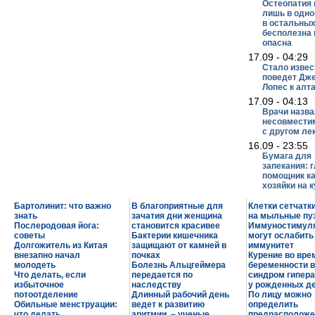
Остеопатия 
лишь в одно
в остальных
бесполезна 
опасна
17.09 - 04:29
Стало извес
поведет Дж
Лопес к алт
17.09 - 04:13
Врачи назв
несовмести
с другом ле
16.09 - 23:55
Бумага для
запекания: 
помощник к
хозяйки на 
Бартолинит: что важно
В благоприятные для
Клетки сетчатк
знать
зачатия дни женщина
на мыльные пу
Послеродовая йога:
становится красивее
Иммуностимул
советы
Бактерии кишечника
могут ослабить
Долгожитель из Китая
защищают от камней в
иммунитет
внезапно начал
почках
Курение во вре
молодеть
Болезнь Альцгеймера
беременности 
Что делать, если
передается по
синдром гипера
избыточное
наследству
у рожденных д
потоотделение
Длинный рабочий день
По лицу можно
Обильные менструации:
ведет к развитию
определить
что делать
аритмии, – ученые
предрасположе