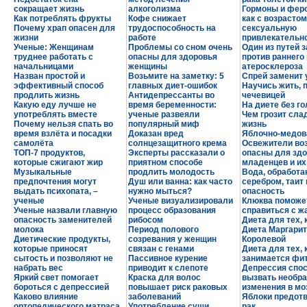
сокращает жизнь
алкоголизма
Гормоны и фер
Как потреблять фрукты
Кофе снижает
как с возрастом
Почему храп опасен для
трудоспособность на
сексуальную
жизни
работе
привлекательн
Ученые: Женщинам
Проблемы со сном очень
Один из путей 
труднее работать с
опасны для здоровья
против раннего
начальницами
женщины
атеросклероза
Назван простой и
Возьмите на заметку: 5
Спрей заменит
эффективный способ
главных диет-ошибок
Научись жить, 
продлить жизнь
Антидепрессанты во
чечевицей
Какую еду лучше не
время беременности:
На диете без г
употреблять вместе
ученые развеяли
Чем грозит сла
Почему нельзя спать во
популярный миф
жизнь
время взлёта и посадки
Доказан вред
Яблочно-медов
самолёта
солнцезащитного крема
Освежители во
ТОП-7 продуктов,
Эксперты рассказали о
опасны для зд
которые сжигают жир
приятном способе
младенцев и их
Музыкальные
продлить молодость
Вода, обработа
предпочтения могут
Душ или ванна: как часто
серебром, таит 
выдать психопата, –
нужно мыться?
опасность
ученые
Ученые визуализировали
Клюква поможе
Ученые назвали главную
процесс образования
справиться с 
опасность заменителей
рибосом
Диета для тех, 
молока
Период полового
Диета Маргари
Диетические продукты,
созревания у женщин
Королевой
которые приносят
связан с генами
Диета для тех, 
сытость и позволяют не
Пассивное курение
занимается фи
набрать вес
приводит к слепоте
Депрессия спо
Яркий свет помогает
Краска для волос
вызвать необр
бороться с депрессией
повышает риск раковых
изменения в мо
Каково влияние
заболеваний
Яблоки предот
ортопедического матраса
Употребление суши
рак