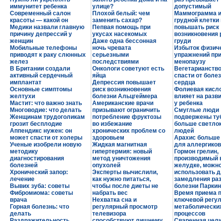
иммунитет ребенка
улице?
допустимый
Современный салон
Плохой белый: чем
Маммограмма и
красоты — какой он
заменить сахар?
грудной клетки
Медики назвали главную
Пепвая помощь при
повышать риск
причину депрессий у
укусах насекомых
возникновения 
женщин
Даже одна бессонная
груди
Мобильные телефоны
ночь чревата
Избыток физич
приводят к раку слюнных
серьезными
упражнений пр
желез
последствиями
менопаузу
В Британии создали
Онкологи советуют есть
Вегетарианств
активный сердечный
яйца
спасти от боле
имплантат
Депрессия повышает
сердца
Основные симптомы
риск возникновения
Фолиевая кисл
желтухи
болезни Альцгеймера
влияет на разв
Мастит: что важно знать
Американские врачи
у ребенка
Многоводие: что делать
призывают ограничить
Смуглые люди
Женщинам трудоголикам
потребление фруктозы
подвержены ту
грозит бесплодие
во избежание
больше светло
Аппендикс нужен: он
хронических проблем со
людей
может спасти от холеры
здоровьем
Арахис больше 
Ученые изобрели новую
Жидкая магнитная
для аллергиков
методику
гипертермия: новый
Гормон грелин,
диагностирования
метод уничтожения
производимый 
болезней
опухолей
желудке, можн
Хронический запор:
Эксперты вычислили,
использовать 
лечение
как нужно питаться,
замедления ра
Вывих зуба: советы
чтобы после диеты не
болезни Парки
Фибромиома: советы
набрать вес
Время приема п
врача
Нехватка сна и
ключевой регу
Горная болезнь: что
регулярный просмотр
метаболически
делать
телевизора
процессов
Раздражительность
способствуют лишнему
Сваренная цел