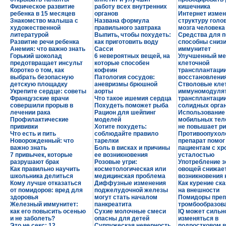
Физическое развитие
работу всех внутренних
кишечника
ребенка в 15 месяцев
органов
Интернет измен
Знакомство малыша с
Названа формула
структуру голо
художественной
правильного завтрака
мозга человека
литературой
Выпить, чтобы похудеть:
Средства для 
Развитие речи ребенка
как приготовить воду
способны сниз
Анемия: что важно знать
Сасси
иммунитет
Горький шоколад
6 невероятных вещей, на
Улучшенный ме
предотвращает инсульт
которые способен
клеточной
Коротко о том, как
кофеин
трансплантаци
выбрать безопасную
Патология сосудов:
восстановления
детскую площадку
аневризмы брюшной
Стволовые клет
Укрепите сердце: советы
аорты
иммуномодулят
Французские врачи
Что такое ишемия сердца
трансплантаци
совершили прорыв в
Похудеть поможет рыба
солидных орга
лечении рака
Рацион для шейпинг
Использование
Профилактические
моделей
мобильных те
прививки
Хотите похудеть:
не повышает ри
Что есть и пить
соблюдайте правило
Противоопухол
Новорожденный: что
тарелки
препарат помог
важно знать
Боль в висках и причины
пациентам с хр
7 привычек, которые
ее возникновения
усталостью
разрушают брак
Розовые угри:
Употребление 
Как правильно научить
косметологическая или
овощей снижает
школьника делиться
медицинская проблема
возникновения 
Кому лучше отказаться
Диффузные изменения
Как курение ск
от помидоров: вред для
поджелудочной железы
на внешности
здоровья
могут стать началом
Помидоры преп
Железный иммунитет:
панкреатита
тромбообразов
как его повысить осенью
Сухие молочные смеси
IQ может сильн
и не заболеть?
опасны для детей
изменяться в
Это не секс: 12
Супружеская неверность
подростковом в