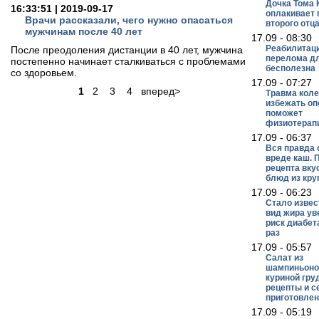
Дочка Тома 
16:33:51 | 2019-09-17
оплакивает
Врачи рассказали, чего нужно опасаться
второго отц
мужчинам после 40 лет
17.09 - 08:30
Реабилитац
После преодоления дистанции в 40 лет, мужчина
перелома дл
постепенно начинает сталкиваться с проблемами
бесполезна
со здоровьем.
17.09 - 07:27
1
2 3 4 вперед>
Травма коле
избежать оп
поможет
физиотерап
17.09 - 06:37
Вся правда 
вреде каш. 
рецепта вку
блюд из кру
17.09 - 06:23
Стало извес
вид жира ув
риск диабет
раз
17.09 - 05:57
Салат из
шампиньоно
куриной гру
рецепты и с
приготовле
17.09 - 05:19