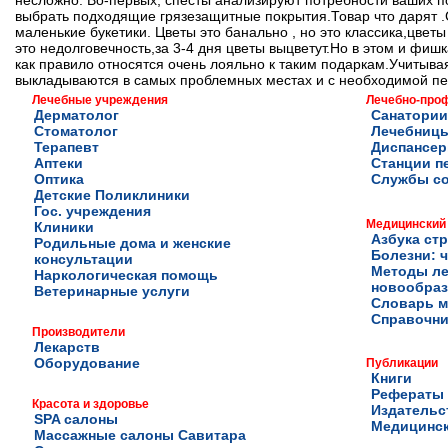
несложно. Во-первых, спесты анализируют потребности ваших п
выбрать подходящие грязезащитные покрытия.Товар что дарят 
маленькие букетики. Цветы это банально , но это классика,цветы 
это недолговечность,за 3-4 дня цветы выцветут.Но в этом и фиш
как правило относятся очень лояльно к таким подаркам.Учитыва
выкладываются в самых проблемных местах и с необходимой пер
Лечебные учреждения
Лечебно-про
Дерматолог
Санатории
Стоматолог
Лечебниц
Терапевт
Диспансе
Аптеки
Станции п
Оптика
Службы с
Детские Поликлиники
Гос. учреждения
Медицинский
Клиники
Азбука ст
Родильные дома и женские
Болезни: ч
консультации
Методы ле
Наркологическая помощь
новообра
Ветеринарные услуги
Словарь м
Справочни
Производители
Лекарств
Оборудование
Публикации
Книги
Рефераты
Красота и здоровье
Издательс
SPA салоны
Медицинск
Массажные салоны Савитара