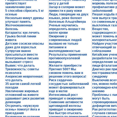
препятствует
весу у детей
морковь полезн
заживлению ран
Загар в солярии может
профилактике 
5 способов сбросить 5 кг
привести к раку кожи
заболеваний
осенью
Люди, говорящие на двух
Пешая ходьба п
Несколько минут дремы
языках, реже болеют
чем выпуск тра
улучшат память
болезнью Альцгеймера
со сниженным 
Желчнокаменная
Ученые научились
выхлопных газ
болезнь
определять возраст по
Вещество,
Катаракта: как лечить
капле крови
содержащееся в
Грыжа белой линии
Ожирение у
может помочь в
живота
современных людей
колоректальног
Детские сосиски опасны
вызвано не только
Найден участок
даже для взрослых
питанием и
отвечающий за 
Супругам важно
малоподвижностью
соблазнами
просыпаться вместе
Результаты применения
Китайские уче
Электронные письма
противоопухолевой
разработали те
вызывают стресс
вакцины
определения за
Вывих: что делать
Желаете приобрести
пищи фталатам
Тревожность: советы
Прегнил 500? Мы
Диагноз рак при
психолога
сможем помочь вам в
посттравматич
Анорексия неврогенная:
решении этого вопроса!
синдрому
что делать
Риск сердечно-
Выключив всег
35 шагов самой легкой
сосудистых заболеваний
ген, можно поб
походки
может формироваться
серповидно-кл
Увеличение жировых
еще в матке
анемию
отложений на животе
Интенсивный рост
Проблемы с па
удваивает риск развития
приводит к ожирению
могут быть
деменции
Снижение активности
спровоцирован
Отсрочить «мужскую
щитовидной железы
дефицитом вит
осень» помогут йога и
приводит к ожирению
Рак ротоглотки
приседания
Как быстро отыскать
случаев связан
Развиваем мышление
тонометр по приемлемой
Стволовые клет