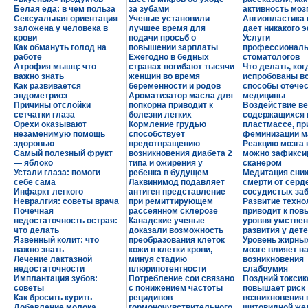
Белая еда: в чем польза
за зубами
активность моз
Сексуальная ориентация
Ученые установили
Ангиопластика 
заложена у человека в
лучшее время для
дает никакого 
крови
подачи просьб о
Услуги
Как обмануть голод на
повышении зарплаты
профессионал
работе
Ежегодно в бедных
стоматологов
Атрофия мышц: что
странах погибают тысячи
Что делать, ког
важно знать
женщин во время
испробованы в
Как развивается
беременности и родов
способы отече
эндометриоз
Ароматизатор масла для
медицины
Причины отслойки
попкорна приводит к
Воздействие ве
сетчатки глаза
болезни легких
содержащихся 
Орехи оказывают
Кормление грудью
пластмассе, пр
незаменимую помощь
способствует
феминизации м
здоровью
предотвращению
Реакцию мозга 
Самый полезный фрукт
возникновения диабета 2
можно зафикси
— яблоко
типа и ожирения у
сканером
Устали глаза: помоги
ребенка в будущем
Медитация сниж
себе сама
Лаквинимод подавляет
смерти от серд
Инфаркт легкого
антиген представление
сосудистых за
Невралгия: советы врача
при ремиттирующем
Развитие техно
Почечная
рассеянном склерозе
приводит к по
недостаточность острая:
Канадские ученые
уровня умствен
что делать
доказали возможность
развития у дет
Язвенный колит: что
преобразования клеток
Уровень жирных
важно знать
кожи в клетки крови,
мозге влияет на
Лечение лактазной
минуя стадию
возникновения
недостаточности
плюрипотентности
слабоумия
Имплантация зубов:
Потребление сои связано
Поздний токсик
советы
с понижением частоты
повышает риск
Как бросить курить
рецидивов
возникновения 
Добавление молока
гормоночувствительного
щитовидной же