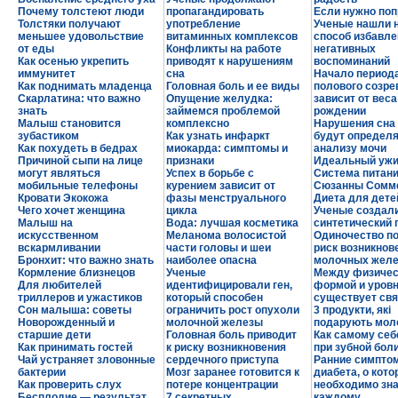
Почему толстеют люди
пропагандировать
Если нужно поп
Толстяки получают
употребление
Ученые нашли 
меньшее удовольствие
витаминных комплексов
способ избавле
от еды
Конфликты на работе
негативных
Как осенью укрепить
приводят к нарушениям
воспоминаний
иммунитет
сна
Начало период
Как поднимать младенца
Головная боль и ее виды
полового созре
Скарлатина: что важно
Опущение желудка:
зависит от веса
знать
займемся проблемой
рождении
Малыш становится
комплексно
Нарушения сна 
зубастиком
Как узнать инфаркт
будут определя
Как похудеть в бедрах
миокарда: симптомы и
анализу мочи
Причиной сыпи на лице
признаки
Идеальный ужи
могут являться
Успех в борьбе с
Система питан
мобильные телефоны
курением зависит от
Сюзанны Сомм
Кровати Экокожа
фазы менструального
Диета для дете
Чего хочет женщина
цикла
Ученые создал
Малыш на
Вода: лучшая косметика
синтетический 
искусственном
Меланома волосистой
Одиночество п
вскармливании
части головы и шеи
риск возникнов
Бронхит: что важно знать
наиболее опасна
молочных желе
Кормление близнецов
Ученые
Между физичес
Для любителей
идентифицировали ген,
формой и уровн
триллеров и ужастиков
который способен
существует свя
Сон малыша: советы
ограничить рост опухоли
3 продукти, які
Новорожденный и
молочной железы
подарують мол
старшие дети
Головная боль приводит
Как самому себ
Как принимать гостей
к риску возникновения
при зубной бол
Чай устраняет зловонные
сердечного приступа
Ранние симпто
бактерии
Мозг заранее готовится к
диабета, о кот
Как проверить слух
потере концентрации
необходимо зн
Бесплодие — результат
7 секретных
каждому