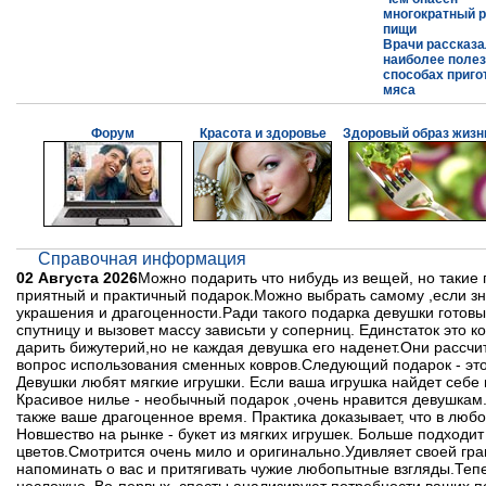
многократный р
пищи
Врачи рассказа
наиболее поле
способах приго
мяса
Форум
Красота и здоровье
Здоровый образ жизн
Справочная информация
02 Августа 2026
Можно подарить что нибудь из вещей, но такие
приятный и практичный подарок.Можно выбрать самому ,если зна
украшения и драгоценности.Ради такого подарка девушки готовы
спутницу и вызовет массу зависьти у соперниц. Единстаток это
дарить бижутерий,но не каждая девушка его наденет.Они рассч
вопрос использования сменных ковров.Следующий подарок - это м
Девушки любят мягкие игрушки. Если ваша игрушка найдет себе м
Красивое нилье - необычный подарок ,очень нравится девушкам
также ваше драгоценное время. Практика доказывает, что в люб
Новшество на рынке - букет из мягких игрушек. Больше подходит
цветов.Смотрится очень мило и оригинально.Удивляет своей гра
напоминать о вас и притягивать чужие любопытные взгляды.Тепе