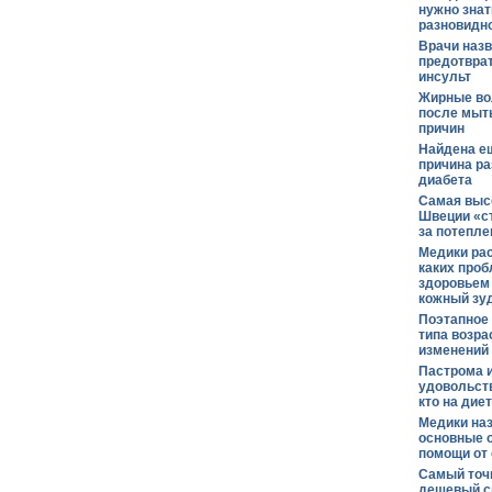
нужно знат
разновидн
Врачи назв
предотврат
инсульт
Жирные во
после мыть
причин
Найдена е
причина ра
диабета
Самая высо
Швеции «с
за потепле
Медики рас
каких проб
здоровьем 
кожный зу
Поэтапное 
типа возра
изменений
Пастрома и
удовольств
кто на диет
Медики на
основные 
помощи от
Самый точ
дешевый с