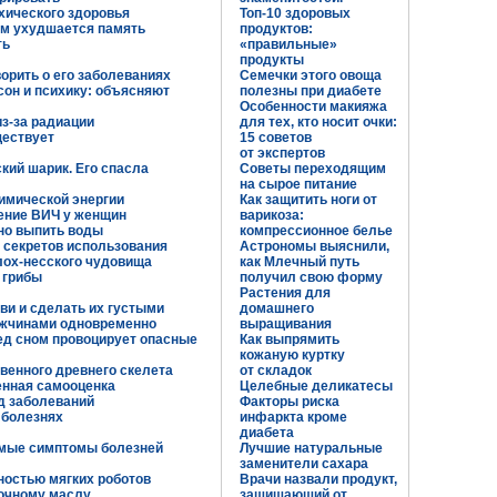
хического здоровья
Топ-10 здоровых
ом ухудшается память
продуктов:
ть
«правильные»
продукты
орить о его заболеваниях
Семечки этого овоща
 сон и психику: объясняют
полезны при диабете
Особенности макияжа
з-за радиации
для тех, кто носит очки:
ществует
15 советов
от экспертов
кий шарик. Его спасла
Советы переходящим
на сырое питание
химической энергии
Как защитить ноги от
ение ВИЧ у женщин
варикоза:
ьно выпить воды
компрессионное белье
 секретов использования
Астрономы выяснили,
лох-несского чудовища
как Млечный путь
 грибы
получил свою форму
Растения для
ови и сделать их густыми
домашнего
ужчинами одновременно
выращивания
ред сном провоцирует опасные
Как выпрямить
кожаную куртку
венного древнего скелета
от складок
енная самооценка
Целебные деликатесы
д заболеваний
Факторы риска
 болезнях
инфаркта кроме
диабета
имые симптомы болезней
Лучшие натуральные
заменители сахара
ностью мягких роботов
Врачи назвали продукт,
очному маслу
защищающий от