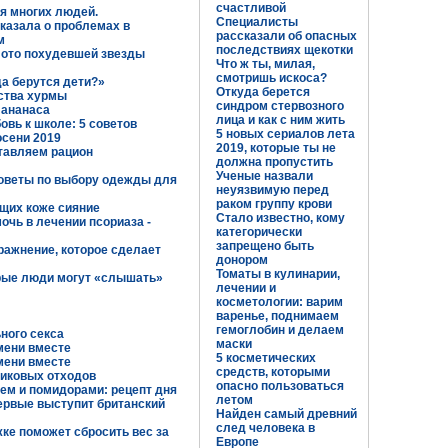
счастливой
я многих людей.
Специалисты
казала о проблемах в
рассказали об опасных
м
последствиях щекотки
 фото похудевшей звезды
Что ж ты, милая,
смотришь искоса?
а берутся дети?»
Откуда берется
ства хурмы
синдром стервозного
 ананаса
лица и как с ним жить
овь к школе: 5 советов
5 новых сериалов лета
осени 2019
2019, которые ты не
ставляем рацион
должна пропустить
Ученые назвали
оветы по выбору одежды для
неуязвимую перед
раком группу крови
щих коже сияние
Стало известно, кому
очь в лечении псориаза -
категорически
запрещено быть
пражнение, которое сделает
донором
Томаты в кулинарии,
рые люди могут «слышать»
лечении и
косметологии: варим
варенье, поднимаем
гемоглобин и делаем
ного секса
маски
мени вместе
5 косметических
мени вместе
средств, которыми
тиковых отходов
опасно пользоваться
лем и помидорами: рецепт дня
летом
ервые выступит британский
Найден самый древний
след человека в
ке поможет сбросить вес за
Европе