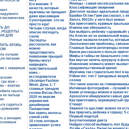
ногу
КИ НОСИТЬ
Японцы - самая несексуальная на
Его мнение: 5
Классификация ожирения
качеств, которые
нает
Диетолог назвал идеальные проду
мужчины не прощают
 надувного
Брайан Остин Грин рассказал, с к
даже красавицам
я космических
Хиллз, 90210» у него был роман
Супотерапия: это не
Как приготовить куриные крылышк
просто еда!
Ь ДО
Измена как обязанность
Четыре случая, когда
. РЕЦЕПТЫ
Как выбрать ребенку «здоровый» 
опасно посещать
ИЯ ДЛЯ
На Аляске из-за аномальной жары
сауну
Ученые назвали планеты, которы
Эксперты
Экологические проблемы, связан
рассказали, как
ТИТЬ КРОВЬ
Главные бьюти-антитренды осени 
можно
ДОМ
Врачи рассказали о пользе приг
предотвратить
ала лучшие
Мифы и тайны не банального секс
появление прыщей
ля питания
Как вкусно запечь кукурузу в фол
Кремы могут
Изменение климата может вызват
навредить
ик с заварным
продовольственный кризис
чувствительной
Мужчина так старательно пел в ка
коже, -
Follow me: топ-7 трендовых веще
исследователи
агазин
сезону
Ukrainian Fashion
 где муж –
Что такое анализ на гликированны
Week. День 1: 7
ена – жертва
Интимная фотография – лучший п
главных трендов
юбила грызть
Какие углеводы можно и нужно ес
сезона Весна-Лето
на ее пальце
Археологи обнаружили самых дре
2020 по версии
ак
Как приготовить перевернутый гр
украинских
Стюарт
ься садиться
дизайнеров
Зважені та щасливі: можно ли ес
в домашних
Папоротник
Как приучить ребенка к горшку: 5 
Как завить волосы
Первый поцелуй
самой себе
ть у женщин:
Безглютеновая диета
10 слов, которые
 основные
Найден способ выбирать пол буд
привлекают успех
Дуэйн «Скала» Джонсон женился 