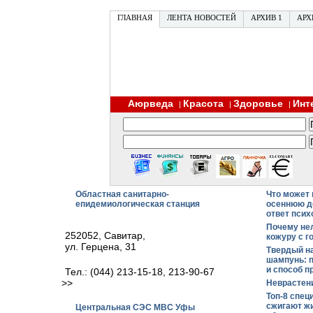
ГЛАВНАЯ
ЛЕНТА НОВОСТЕЙ
АРХИВ 1
АРХ
Аюрведа
Красота
Здоровье
Инт
|
|
|
Областная санитарно-
Что может
епидемиологическая станция
осеннюю д
ответ псих
Почему не
252052, Савитар,
кожуру с г
ул. Герцена, 31
Твердый н
шампунь: 
и способ п
Тел.: (044) 213-15-18, 213-90-67
>>
Неврастен
Топ-8 спец
сжигают ж
Центральная СЭС МВС Уфы