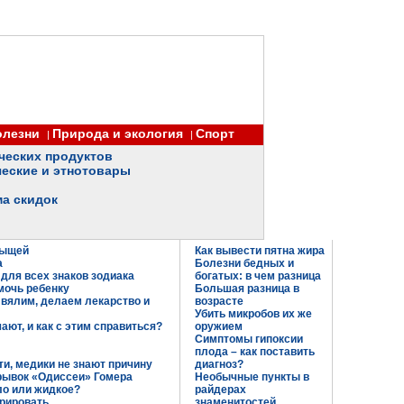
олезни
Природа и экология
Спорт
|
|
ческих продуктов
еские и этнотовары
ма скидок
рыщей
Как вывести пятна жира
а
Болезни бедных и
 для всех знаков зодиака
богатых: в чем разница
мочь ребенку
Большая разница в
 вялим, делаем лекарство и
возрасте
Убить микробов их же
ют, и как с этим справиться?
оружием
Симптомы гипоксии
плода – как поставить
и, медики не знают причину
диагноз?
рывок «Одиссеи» Гомера
Необычные пункты в
ло или жидкое?
райдерах
орировать
знаменитостей.