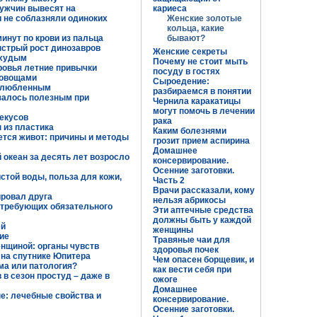
ужчин вывесят на
кариеса
и не соблазняли одиноких
Женские золотые
кольца, какие
инут по крови из пальца
бывают?
ыстрый рост динозавров
Женские секреты
 худым
Почему не стоит мыть
ровья летние привычки
посуду в гостях
 овощами
Сыроедение:
озлюбленным
разбираемся в понятии
залось полезным при
Чернила каракатицы
могут помочь в лечении
екусов
рака
 из пластика
Каким болезнями
тся живот: причины и методы
грозит прием аспирина
Домашнее
 океан за десять лет возросло
консервирование.
Осенние заготовки.
стой воды, польза для кожи,
Часть 2
Врачи рассказали, кому
ровал друга
нельзя абрикосы
 требующих обязательного
Эти аптечные средства
должны быть у каждой
ей
женщины
ие
Травяные чаи для
нщиной: органы чувств
здоровья почек
 на спутнике Юпитера
Чем опасен борщевик, и
ма или патология?
как вести себя при
в сезон простуд – даже в
ожоге
Домашнее
е: лечебные свойства и
консервирование.
Осенние заготовки.