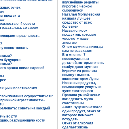
вкуснейшие рецепты
пирогов с черной
ежных ручек
смородиной
ия
Наталья Могилевская
сы продукта
назвала лучшее
аще
средство от всех
вожностью: 4 совета
болезней
и рассталась со своим
Назван список
продуктов, которые
оплощаем в реальность
«воруют» нашу
энергию
а?
О чем мужчина никогда
 путешествовать
вам не расскажет
Его мнение: 7
азами?
несексуальных
из будущего
деталей, которые очень
азами?
возбуждают мужчин
го органа после паровой
Кирпичи из реголита
помогут выжить
еты
колонизаторам Луны
рес
Названы продукты,
помогающие уснуть не
екций и пластических
хуже снотворного
Правила умной жены:
ь свои желания осуществиться?
как сделать мужа
причиной агрессивности -
счастливым
su
Анита Луценко назвала
збаловать: советы на каждый
один продукт, отказ от
которого поможет
ечь во рту
похудеть
кцию, разрушающую кости
Отказ от алкоголя
сделает жизнь