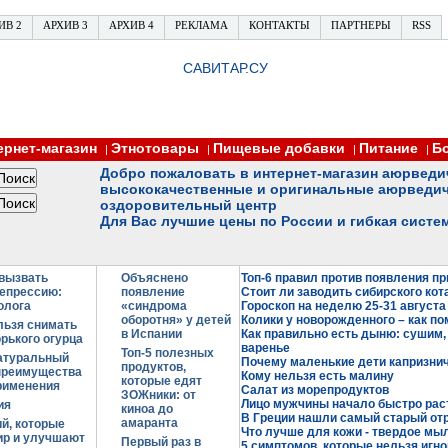
ИВ 2
АРХИВ 3
АРХИВ 4
РЕКЛАМА
КОНТАКТЫ
ПАРТНЕРЫ
RSS
САВИТАР.СУ
ернет-магазин
Этнотовары
Пищевые добавки
Питание
Б
|
|
|
|
Добро пожаловать в интернет-магазин аюрведи
высококачественные и оригинальные аюрведич
оздоровительный центр
Для Вас лучшие цены по России и гибкая систе
 вызвать
Объяснено
Топ-6 правил против появления п
епрессию:
появление
Стоит ли заводить сибирского кот
олога
«синдрома
Гороскоп на неделю 25-31 августа
оборотня» у детей
Колики у новорожденного – как по
льзя снимать
в Испании
Как правильно есть дыню: сушим,
орького огурца
варенье
Топ-5 полезных
атуральный
Почему маленькие дети капризнича
продуктов,
преимущества
Кому нельзя есть малину
которые едят
рименения
Салат из морепродуктов
ЗОЖники: от
Лицо мужчины начало быстро раст
ия
киноа до
В Греции нашли самый старый от
амаранта
ий, которые
Что лучше для кожи - твердое мы
ир и улучшают
Первый раз в
5 симптомов, которые нельзя игн