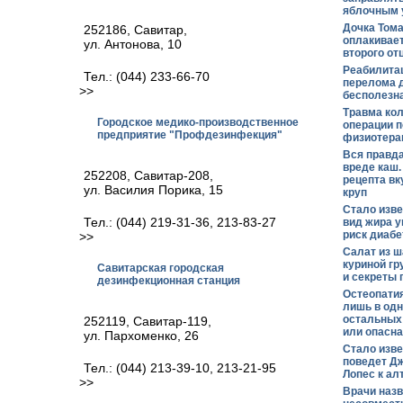
яблочным 
Дочка Тома
252186, Савитар,
оплакивае
ул. Антонова, 10
второго от
Реабилита
Тел.: (044) 233-66-70
перелома д
>>
бесполезн
Травма кол
Городское медико-производственное
операции 
предприятие "Профдезинфекция"
физиотера
Вся правда
вреде каш.
252208, Савитар-208,
рецепта вк
ул. Василия Порика, 15
круп
Стало изве
Тел.: (044) 219-31-36, 213-83-27
вид жира у
риск диабе
>>
Салат из ш
куриной гр
Савитарская городская
и секреты 
дезинфекционная станция
Остеопатия
лишь в одн
остальных
252119, Савитар-119,
или опасна
ул. Пархоменко, 26
Стало изве
поведет Д
Тел.: (044) 213-39-10, 213-21-95
Лопес к ал
>>
Врачи наз