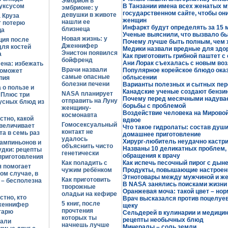
Эмбрион в
уксусом
В Танзании имена всех женатых м
эмбрионе: у
государственном сайте, чтобы он
девушки в животе
 Круза
женщин
нашли ее
т потерю
Инфаркт будут определять за 15 м
близнеца
ца
Ученые выяснили, что вызвало б
Новая жизнь: у
ция после
Почему лучше быть полным, чем
Дженнифер
ля костей
Медики назвали вредные для здо
Энистон появился
а
Как приготовить грибной паштет с
бойфренд
Ани Лорак съехалась с новым в
ена: избежать
Врачи назвали
Популярное корейское блюдо ока
поможет
самые опасные
облысении
пия
болезни печени
Варианты полезных и сытных пер
 о пользе и
Канадские ученые создают бензин
NASA планирует
 Плюс три
Почему перед месячными надувае
отправить на Луну
усных блюд из
борьбы с проблемой
женщину-
Воздействие человека на Мировой
космонавта
стно, какой
вдвое
Гомосексуальный
величивает
Что такое гидролаты: состав души
контакт не
та в семь раз
домашнее приготовление
удалось
Хирург-любитель неудачно кастри
ампиньонов и
объяснить чисто
Названы 10 деликатных проблем,
удки: рецепты
генетически
обращения к врачу
приготовления
Как поладить с
Как испечь песочный пирог с дын
 помогает
чужим ребёнком
Продукты, повышающие настроен
ом случае, в
Этнотовары между мужчиной и же
Как приготовить
 – бесполезна
В NASA занялись поисками жизни
творожные
Оранжевая моча: такой цвет – нор
оладьи на кефире
стно, кто
Врач высказался против поцелуев 
5 книг, после
женнифер
щеку
прочтения
тарю
Сельдерей в кулинарии и медицин
которых ты
рецепты необычных блюд
вали
начнешь лучше
Минералы – соль земли