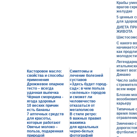
Крабы уме
врагов скр
желудке
5 ценных с
для здоро
ДИЕТА ПР
ЖИВОТА
Шистосомо
С какого в
начинается
как продли
молодости
Легендарн
итальянски
может возг
Касторовое масло:
Симптомы и
Динамо
свойства и способы
лечение болезней
применения
суставов
Число заб
Дрожжевое опарное
«Здесь будет город-
стремитель
тесто – всегда
сад»: в чем польза
всем мире
удачная выпечка
«зеленых» городов
Блохин мож
Чёрная смородина -
и сможет ли
возобнови
ягода здоровья
человечество
карьеру
10 веских причин
отказаться от
Типичные 
есть бананы
мегаполисов
время пом
7 аптечных средств
В стиле ретро:
отравлени
для красоты,
6 важных правил
которые работают
макияжа
Зинченко 
Овечье молоко –
для идеальных
дорогосто
польза, подаренная
черно-белых
футболис
природой
фотографий