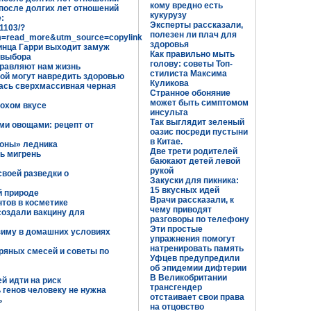
кому вредно есть
после долгих лет отношений
кукурузу
:
Эксперты рассказали,
1103/?
полезен ли плач для
=read_more&utm_source=copylink
здоровья
инца Гарри выходит замуж
Как правильно мыть
 выбора
голову: советы Топ-
травляют нам жизнь
стилиста Максима
ой могут навредить здоровью
Куликова
ась сверхмассивная черная
Странное обоняние
может быть симптомом
лохом вкусе
инсульта
Так выглядит зеленый
ми овощами: рецепт от
оазис посреди пустыни
в Китае.
оны» ледника
Две трети родителей
ь мигрень
баюкают детей левой
рукой
воей разведки о
Закуски для пикника:
15 вкусных идей
й природе
Врачи рассказали, к
тов в косметике
чему приводят
создали вакцину для
разговоры по телефону
Эти простые
 зиму в домашних условиях
упражнения помогут
натренировать память
пряных смесей и советы по
Уфцев предупредили
об эпидемии дифтерии
В Великобритании
й идти на риск
трансгендер
 генов человеку не нужна
отстаивает свои права
ь
на отцовство