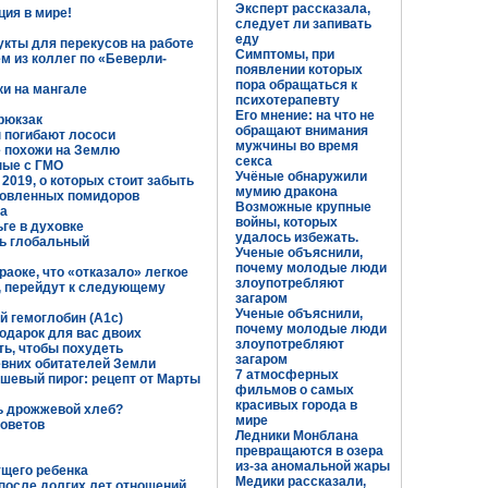
Эксперт рассказала,
ция в мире!
следует ли запивать
еду
кты для перекусов на работе
Симптомы, при
ем из коллег по «Беверли-
появлении которых
пора обращаться к
и на мангале
психотерапевту
Его мнение: на что не
рюкзак
обращают внимания
 погибают лососи
мужчины во время
е похожи на Землю
секса
ные с ГМО
Учёные обнаружили
2019, о которых стоит забыть
мумию дракона
отовленных помидоров
Возможные крупные
а
войны, которых
ьге в духовке
удалось избежать.
ь глобальный
Ученые объяснили,
почему молодые люди
раоке, что «отказало» легкое
злоупотребляют
й, перейдут к следующему
загаром
Ученые объяснили,
й гемоглобин (А1с)
почему молодые люди
одарок для вас двоих
злоупотребляют
ть, чтобы похудеть
загаром
вних обитателей Земли
7 атмосферных
ушевый пирог: рецепт от Марты
фильмов о самых
красивых города в
ть дрожжевой хлеб?
мире
советов
Ледники Монблана
превращаются в озера
из-за аномальной жары
ущего ребенка
Медики рассказали,
после долгих лет отношений