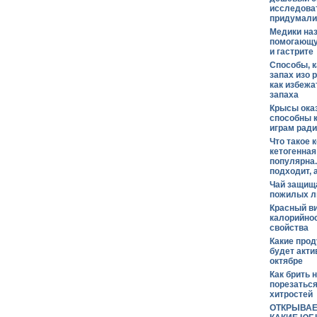
исследоват
придумали
Медики наз
помогающу
и гастрите
Способы, к
запах изо 
как избежа
запаха
Крысы ока
способны 
играм ради
Что такое 
кетогенная
популярна.
подходит, а
Чай защищ
пожилых 
Красный ви
калорийнос
свойства
Какие прод
будет акти
октябре
Как брить н
порезаться
хитростей
ОТКРЫВАЕ