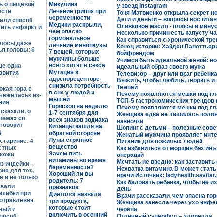
ь о пищевой
Микулина
у звезд Instagram
ости
Лечение гриппа при
Тоня Матвиенко открыла секрет н
беременности
Дети и деньги – вопросы воспитан
али способ
Медики раскрыли,
Оливковое масло - плюсы и мину
ить инфаркт и
чем опасно
Несколько причин есть капусту ч
гормональное
Как справиться с хронической тре
лосы даже
лечение менопаузы
Конец истории: Хайден Панеттьер
я головы: 6
7 вещей, которых
бойфрендом
мужчины больше
Учимся быть идеальной женой: в
всего хотят в сексе
ще одна
идеальный образ своего мужа
Мутация в
звития
Телевизор – друг или враг ребенк
адренорецепторе
Выжить, чтобы любить, творить и
снизила потребность
Темпей
кая гора в
в сне у людей и
Почему появляются мешки под гл
ъежилась» из-
мышей
ТОП-5 гастрономических трендов 
ния
Гороскоп на неделю
Почему появляются мешки под гл
сказали, о
1-7 сентября для
Женщина едва не лишилась полово
лемах со
всех знаков зодиака
ванночки
говорит
Китайцы нашли на
Шопинг с детьми – полезные сов
д
обратной стороне
Женатый мужчина проявляет инте
Луны странное
старение: 4
Питание для пожилых людей
вещество
стных
Как избавиться от морщин без инъ
Зачем пить
 кожи
операций
витамины во время
Мечтать не вредно: как заставит
з индейки –
беременности?
Нехватка витамина D может стать 
ие для тех,
Хороший ли вы
врачи Источник: ladyhealth.savitar.
е и не только
родитель: 7
Как баловать ребенка, чтобы не и
звали
признаков
день
ошибки при
Диетолог назвала
Врачи рассказали, чем опасна гор
 отравления
три продукта,
Женщина занесла через ухо инфе
которые стоит
ный и
черепа
включить в осенний
пособ
Отличный суперфуд – хлорелла