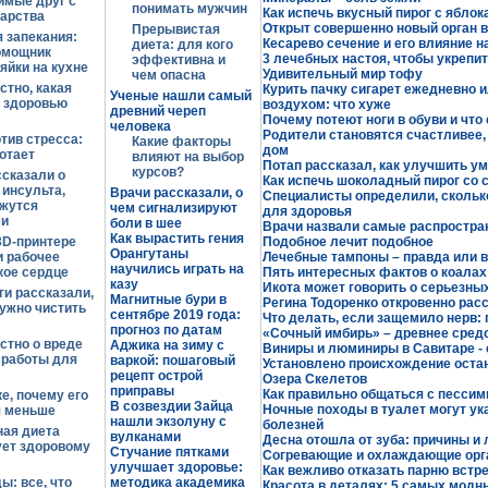
имые друг с
понимать мужчин
Как испечь вкусный пирог с яблок
арства
Открыт совершенно новый орган в
Прерывистая
 запекания:
Кесарево сечение и его влияние 
диета: для кого
омощник
3 лечебных настоя, чтобы укрепит
эффективна и
яйки на кухне
Удивительный мир тофу
чем опасна
стно, какая
Курить пачку сигарет ежедневно 
Ученые нашли самый
т здоровью
воздухом: что хуже
древний череп
Почему потеют ноги в обуви и что
человека
Родители становятся счастливее,
тив стресса:
Какие факторы
дом
ботает
влияют на выбор
Потап рассказал, как улучшить у
курсов?
сказали о
Как испечь шоколадный пирог со 
инсульта,
Врачи рассказали, о
Специалисты определили, сколько
ажутся
чем сигнализируют
для здоровья
и
боли в шее
Врачи назвали самые распростра
Как вырастить гения
3D-принтере
Подобное лечит подобное
Орангутаны
и рабочее
Лечебные тампоны – правда или
научились играть на
кое сердце
Пять интересных фактов о коалах
казу
Икота может говорить о серьезны
и рассказали,
Магнитные бури в
Регина Тодоренко откровенно расс
нужно чистить
сентябре 2019 года:
Что делать, если защемило нерв:
прогноз по датам
«Сочный имбирь» – древнее сред
стно о вреде
Аджика на зиму с
Виниры и люминиры в Савитаре -
 работы для
варкой: пошаговый
Установлено происхождение остан
рецепт острой
Озера Скелетов
приправы
Как правильно общаться с пессим
ке, почему его
В созвездии Зайца
Ночные походы в туалет могут ук
я меньше
нашли экзолуну с
болезней
ная диета
вулканами
Десна отошла от зуба: причины и
ует здоровому
Стучание пятками
Согревающие и охлаждающие орг
улучшает здоровье:
Как вежливо отказать парню встр
ы: все, что
методика академика
Красота в деталях: 5 самых модны