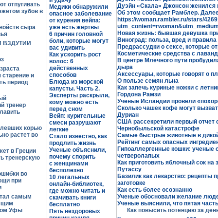
и удачу
ют отпугивать
Дуэйн «Скала» Джонсон женился 
Медики обнаружили
ежетом зубов в
Об этом сообщает Рамблер. Далее
опасное заболевание
https://woman.rambler.ru/stars/4269
от курения вейпа:
utm_content=rwoman&utm_medium
войств сыра
уже есть жертвы
Новая жизнь: бывшая девушка пр
вья
6 причин головной
Виноград: польза, вред и правила
боли, которые могут
И ВЗДУТИИ
Предрассудки о сексе, которые о
вас удивить
Косметические средства с лаванд
Как ускорить рост
з
В центре Млечного пути пробудил
волос: 6
дыра
действенных
озраста
Аксессуары, которые говорят о п
способов
 старение и
О пользе семян льна
Блюда из морской
ть период
Как запечь куриные ножки с летни
капусты. Часть 2.
Гордона Рамзи
Эксперты раскрыли,
ый
Ученые Исландии провели «похор
кому можно есть
й тренер
Сколько чашек кофе могут вызват
перед сном
лавить
Дуриан
Вейп: курительные
США рассекретили первый отчет с
смеси разрушают
олевших корью
Чернобыльской катастрофе
легкие
но растет во
Самые быстрые животные в дико
Стало известно, как
Рейтинг самых опасных ингредиен
продлить жизнь
Гипоаллергенные кошки: ученые 
Ученые объяснили,
ет в Греции
четверолапых
почему спорить
ть тренерскую
Как приготовить яблочный сок на
с женщинами
Путассу
бесполезно
ошибки во
Базилик как лекарство: рецепты 
10 легальных
ощи при
заготовке
онлайн-библиотек,
и
Как есть более осознанно
где можно читать и
стал самым
Ученые обосновали желание люде
скачивать книги
ящим
Ученые выяснили, что пятая часть
бесплатно
том Уфы
Как повысить потенцию за ден
Пять нездоровых