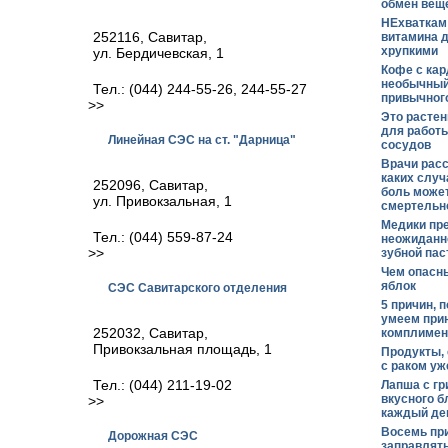
обмен веще
НЕхваткам 
252116, Савитар,
витамина д
хрупкими
ул. Бердичевская, 1
Кофе с ка
необычный
Тел.: (044) 244-55-26, 244-55-27
привычного
>>
Это растен
для работы
Линейная СЭС на ст. "Дарница"
сосудов
Врачи расс
каких случ
252096, Савитар,
боль може
ул. Привокзальная, 1
смертельн
Медики пр
Тел.: (044) 559-87-24
неожиданн
>>
зубной пас
Чем опасн
яблок
СЭС Савитарского отделения
5 причин, 
умеем при
252032, Савитар,
комплиме
Привокзальная площадь, 1
Продукты, 
с раком уж
Тел.: (044) 211-19-02
Лапша с гр
вкусного б
>>
каждый де
Восемь пр
Дорожная СЭС
заправлят