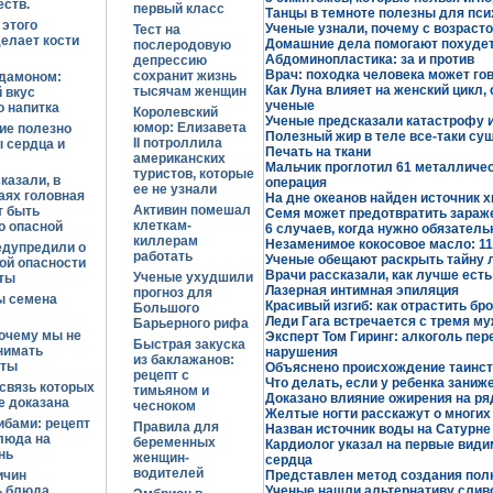
ств.
первый класс
Танцы в темноте полезны для пси
этого
Ученые узнали, почему с возраст
Тест на
елает кости
Домашние дела помогают похуде
послеродовую
Абдоминопластика: за и против
депрессию
Врач: походка человека может гов
сохранит жизнь
рдамоном:
Как Луна влияет на женский цикл,
тысячам женщин
 вкус
ученые
 напитка
Королевский
Ученые предсказали катастрофу и
юмор: Елизавета
ие полезно
Полезный жир в теле все-таки су
II потроллила
 сердца и
Печать на ткани
американских
Мальчик проглотил 61 металличес
туристов, которые
казали, в
операция
ее не узнали
аях головная
На дне океанов найден источник 
Активин помешал
т быть
Семя может предотвратить зараж
клеткам-
о опасной
6 случаев, когда нужно обязател
киллерам
Незаменимое кокосовое масло: 11
едупредили о
работать
Ученые обещают раскрыть тайну 
ой опасности
Врачи рассказали, как лучше есть
Ученые ухудшили
ты
Лазерная интимная эпиляция
прогноз для
ы семена
Красивый изгиб: как отрастить бр
Большого
Леди Гага встречается с тремя м
Барьерного рифа
почему мы не
Эксперт Том Гиринг: алкоголь пе
Быстрая закуска
нимать
нарушения
из баклажанов:
нты
Объяснено происхождение таинст
рецепт с
Что делать, если у ребенка заниж
связь которых
тимьяном и
Доказано влияние ожирения на ря
е доказана
чесноком
Желтые ногти расскажут о многих
ибами: рецепт
Правила для
Назван источник воды на Сатурне
люда на
беременных
Кардиолог указал на первые вид
нь
женщин-
сердца
водителей
ичин
Представлен метод создания пол
ь блюда
Ученые нашли альтернативу слив