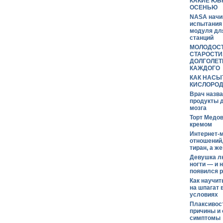
КАКИЕ ЮБ
ОСЕНЬЮ
NASA начи
испытания
модуля дл
станций
МОЛОДОСТ
СТАРОСТИ
ДОЛГОЛЕТ
КАЖДОГО
КАК НАСЫ
КИСЛОРО
Врач назв
продукты д
мозга
Торт Медов
кремом
Интернет-м
отношений,
тиран, а ж
Девушка л
ногти — и 
появился р
Как научит
на шпагат 
условиях
Плаксивос
причины и
симптомы