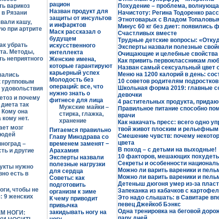
рацион
ь варикоз
Похудение – проблема, волнующа
Назван продукт для
 в Рязани
Начистоту: Регина Тодоренко расс
защиты от инсультов
Этнотоварых с Владом Топаловы
вали кашу,
и инфарктов
Минус 60 кг без диет: появились
ю при артрите
Маск рассказал о
Счастливых вместе
будущем
Трудные детские вопросы: «Откуд
ак убрать
искусственного
Эксперты назвали полезные свой
рта. Методы,
интеллекта
Очищающие и целебные свойства
ть неприятного
Женские имена,
Как привить первоклассникам люб
которые гарантируют
Назван самый сексуальный цвет 
карьерный успех
Меню на 1200 калорий в день: со
зались
Молодость без
10 советов родителям подростков
к групповым
операций: все, что
Школьная форма 2019: главные с
 удовольствия
нужно знать о
девочки
кетоз и почему
фитнесе для лица
4 растительных продукта, придаю
 диета так
Мужские майки –
Правильное питание способно пом
 Кому она
стирка, глажка,
врачи
 кому нет.
хранение
Как накачать пресс: всего одно у
ает мозг
твой живот плоским и рельефным
Питаемся правильно
людей
Смешение чувств: почему некото
Главу Минздрава со
цвета
ноград –
временем заменят −
В поход – с детьми на выходные!
ть и другие
Арахамия
10 факторов, мешающих похудеть
Эксперты назвали
Секреты и особенности националь
полезные нагрузки
укты нужно
Можно ли варить вареники и пель
для сердца
вно есть в
Можно ли варить вареники и пель
Советы: как
Детеныш дюгоня умер из-за плас
подготовить
оги, чтобы не
Запеканка из кабачков с картофе
организм к зиме
: 9 женских
Это надо слышать: в Савитаре вп
К чему приводит
певец Джейкоб Бэнкс
привычка
Одна тренировка на беговой дорож
закидывать ногу на
М НОГИ:
пару дней