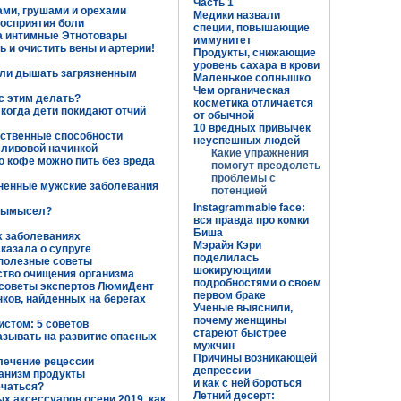
Часть 1
ами, грушами и орехами
Медики назвали
осприятия боли
специи, повышающие
на интимные Этнотовары
иммунитет
ь и очистить вены и артерии!
Продукты, снижающие
уровень сахара в крови
или дышать загрязненным
Маленькое солнышко
Чем органическая
 с этим делать?
косметика отличается
 когда дети покидают отчий
от обычной
10 вредных привычек
мственные способности
неуспешных людей
сливовой начинкой
Какие упражнения
 кофе можно пить без вреда
помогут преодолеть
проблемы с
ненные мужские заболевания
потенцией
Instagrammable face:
 вымысел?
вся правда про комки
Биша
х заболеваниях
Мэрайя Кэри
казала о супруге
поделилась
 полезные советы
шокирующими
ство очищения организма
подробностями о своем
 советы экспертов ЛюмиДент
первом браке
ков, найденных на берегах
Ученые выяснили,
почему женщины
истом: 5 советов
стареют быстрее
азывать на развитие опасных
мужчин
Причины возникающей
 лечение рецессии
депрессии
анизм продукты
и как с ней бороться
ечаться?
Летний десерт:
х аксессуаров осени 2019, как