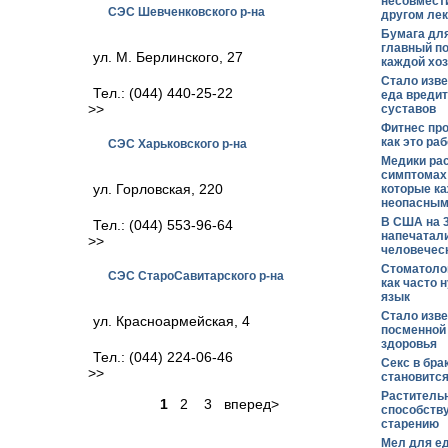
несовмест
СЭС Шевченковского р-на
другом лек
Бумага для
главный п
ул. М. Берлинского, 27
каждой хоз
Стало изве
Тел.: (044) 440-25-22
еда вреди
>>
суставов
Фитнес про
как это ра
СЭС Харьковского р-на
Медики рас
симптомах 
ул. Горловская, 220
которые к
неопасным
В США на 
Тел.: (044) 553-96-64
напечатал
>>
человечес
Стоматолог
СЭС СтароСавитарского р-на
как часто 
язык
Стало изве
ул. Красноармейская, 4
посменной
здоровья
Тел.: (044) 224-06-46
Секс в бра
>>
становитс
Раститель
1
2 3 вперед>
способств
старению
Мел для ед