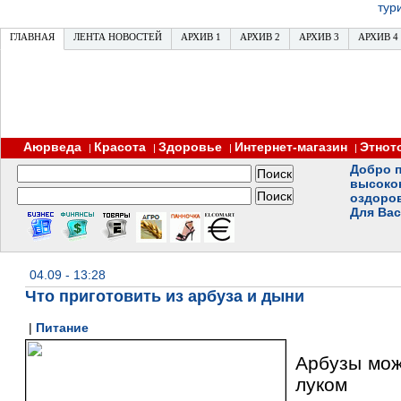
тур
ГЛАВНАЯ
ЛЕНТА НОВОСТЕЙ
АРХИВ 1
АРХИВ 2
АРХИВ 3
АРХИВ 4
Аюрведа
Красота
Здоровье
Интернет-магазин
Этнот
|
|
|
|
Добро п
высоко
оздоро
Для Вас
04.09 - 13:28
Что приготовить из арбуза и дыни
|
Питание
Арбузы мож
луком