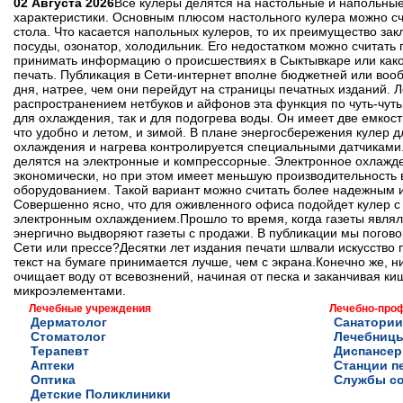
02 Августа 2026
Все кулеры делятся на настольные и напольные
характеристики. Основным плюсом настольного кулера можно счи
стола. Что касается напольных кулеров, то их преимущество за
посуды, озонатор, холодильник. Его недостатком можно считать
принимать информацию о происшествиях в Сыктывкаре или каком
печать. Публикация в Сети-интернет вполне бюджетней или воо
дня, натрее, чем они перейдут на страницы печатных изданий. Л
распространением нетбуков и айфонов эта функция по чуть-чуть
для охлаждения, так и для подогрева воды. Он имеет две емкости
что удобно и летом, и зимой. В плане энергосбережения кулер д
охлаждения и нагрева контролируется специальными датчиками.Ч
делятся на электронные и компрессорные. Электронное охлажд
экономически, но при этом имеет меньшую производительность
оборудованием. Такой вариант можно считать более надежным и
Совершенно ясно, что для оживленного офиса подойдет кулер с
электронным охлаждением.Прошло то время, когда газеты явля
энергично выдворяют газеты с продажи. В публикации мы поговор
Сети или прессе?Десятки лет издания печати шлвали искусство
текст на бумаге принимается лучше, чем с экрана.Конечно же, 
очищает воду от всевознений, начиная от песка и заканчивая к
микроэлементами.
Лечебные учреждения
Лечебно-про
Дерматолог
Санатории
Стоматолог
Лечебниц
Терапевт
Диспансе
Аптеки
Станции п
Оптика
Службы с
Детские Поликлиники