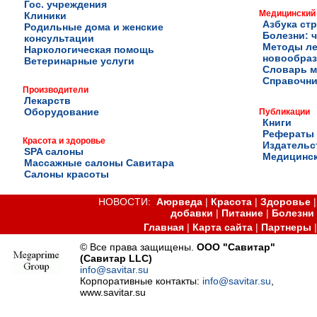
Гос. учреждения
Медицинский
Клиники
Азбука ст
Родильные дома и женские
Болезни: ч
консультации
Методы ле
Наркологическая помощь
новообра
Ветеринарные услуги
Словарь м
Справочни
Производители
Лекарств
Оборудование
Публикации
Книги
Рефераты
Красота и здоровье
Издательс
SPA салоны
Медицинск
Массажные салоны Савитара
Салоны красоты
НОВОСТИ:
Аюрведа
|
Красота
|
Здоровье
добавки
|
Питание
|
Болезни
Главная
|
Карта сайта
|
Партнеры
© Все права защищены.
ООО "Савитар"
(Савитар LLC)
info@savitar.su
Корпоративные контакты:
info@savitar.su
,
www.savitar.su