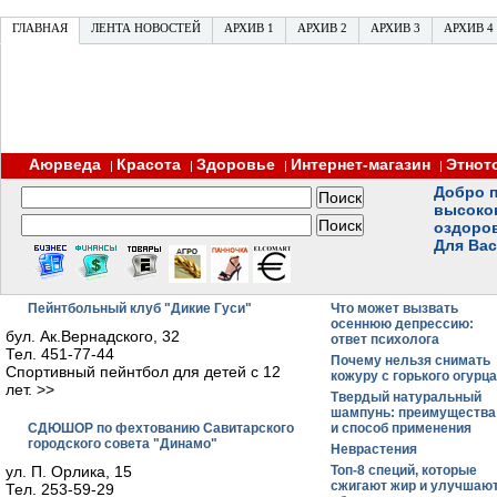
ГЛАВНАЯ
ЛЕНТА НОВОСТЕЙ
АРХИВ 1
АРХИВ 2
АРХИВ 3
АРХИВ 4
Аюрведа
Красота
Здоровье
Интернет-магазин
Этнот
|
|
|
|
Добро п
высоко
оздоро
Для Вас
Пейнтбольный клуб "Дикие Гуси"
Что может вызвать
осеннюю депрессию:
бул. Ак.Вернадского, 32
ответ психолога
Тел. 451-77-44
Почему нельзя снимать
Спортивный пейнтбол для детей с 12
кожуру с горького огурца
лет. >>
Твердый натуральный
шампунь: преимущества
СДЮШОР по фехтованию Савитарского
и способ применения
городского совета "Динамо"
Неврастения
ул. П. Орлика, 15
Топ-8 специй, которые
сжигают жир и улучшаю
Тел. 253-59-29