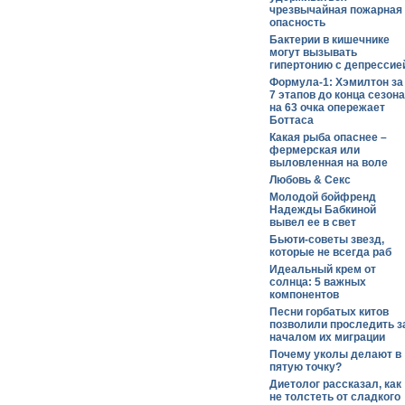
чрезвычайная пожарная
опасность
Бактерии в кишечнике
могут вызывать
гипертонию с депрессие
Формула-1: Хэмилтон за
7 этапов до конца сезона
на 63 очка опережает
Боттаса
Какая рыба опаснее –
фермерская или
выловленная на воле
Любовь & Секс
Молодой бойфренд
Надежды Бабкиной
вывел ее в свет
Бьюти-советы звезд,
которые не всегда раб
Идеальный крем от
солнца: 5 важных
компонентов
Песни горбатых китов
позволили проследить з
началом их миграции
Почему уколы делают в
пятую точку?
Диетолог рассказал, как
не толстеть от сладкого