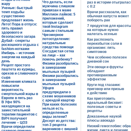
Что делать, если
раз в истории отыгралас
жару
мужчина слишком
с 0:2
Ученые: быстрый
привязан к маме
темп ходьбы
Врачи рассказали, как
Миллион лайков: 5
существенно
обычная капуста может
приложений,
продлевает жизнь
побороть рак
которые сделают
Лето! Пора в отпуск:
7 продуктов для красоты
твой Instagram
пять правил
на которые нужно
самым стильным
здорового и
налегать осенью
Чрезмерное
безопасного загара
потоотделение:
Как распознать
Дубай - секреты
натуральные
переизбыток соли в
роскошного отдыха с
средства помощи
организме: пять
fashion-нотками
Сосудистая сетка
симптомов
Имбирь – источник
на лице – как
энергии на каждый
Чем особенно полезен
помочь ребенку?
день
дневной сон
Физики разобрались
Рецепт простого
Эти овощи и фрукты
в замерзании
паштета из курицы,
обладают
мыльных пузырей
орехов и сливочного
противораковым
Физики разобрались
сыра
эффектом
в замерзании
Изменения климата
мыльных пузырей
Круги под глазами:
повысили
Уфцев
приговор или призыв
вероятность
предупредили о
к действию
смертельной жары в
схеме мошенников
Европе в пять раз
Как приготовить
с арендой квартир
В Уфе 90%
идеальный бисквит:
При каких болезнях
находящихся на
полезные советы и
нельзя есть
заместительной
рецепты
определенные
терапии пациентов с
Доказанные наукой
виды зелени?
ВИЧ получают
плюсы авокадо
Десерт из детства:
лечение – ЦОЗ
топ-3 рецепта
Низкий гемоглобин: обра
Врачи определили
вареников с вишней
жизни, диета и лечение
главную причину