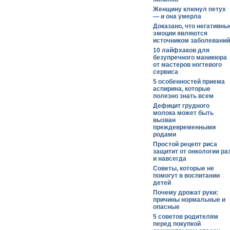
Женщину клюнул петух
— и она умерла
Доказано, что негативны
эмоции являются
источником заболеваний
10 лайфхаков для
безупречного маникюра
от мастеров ногтевого
сервиса
5 особенностей приема
аспирина, которые
полезно знать всем
Дефицит грудного
молока может быть
вызван
преждевременными
родами
Простой рецепт риса
защитит от онкологии ра
и навсегда
Советы, которые не
помогут в воспитании
детей
Почему дрожат руки:
причины нормальные и
опасные
5 советов родителям
перед покупкой