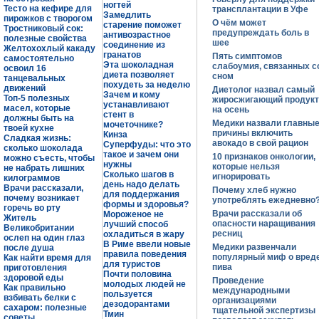
ногтей
Тесто на кефире для
трансплантации в Уфе
Замедлить
пирожков с творогом
О чём может
старение поможет
Тростниковый сок:
предупреждать боль в
антивозрастное
полезные свойства
шее
соединение из
Желтохохлый какаду
гранатов
Пять симптомов
самостоятельно
Эта шоколадная
слабоумия, связанных с
освоил 16
диета позволяет
сном
танцевальных
похудеть за неделю
движений
Диетолог назвал самый
Зачем и кому
Топ-5 полезных
жиросжигающий продукт
устанавливают
масел, которые
на осень
стент в
должны быть на
Медики назвали главны
мочеточнике?
твоей кухне
причины включить
Кинза
Сладкая жизнь:
авокадо в свой рацион
Суперфуды: что это
сколько шоколада
такое и зачем они
10 признаков онкологии,
можно съесть, чтобы
нужны
которые нельзя
не набрать лишних
Сколько шагов в
игнорировать
килограммов
день надо делать
Врачи рассказали,
Почему хлеб нужно
для поддержания
почему возникает
употреблять ежедневно
формы и здоровья?
горечь во рту
Врачи рассказали об
Мороженое не
Житель
опасности наращивания
лучший способ
Великобритании
ресниц
охладиться в жару
ослеп на один глаз
В Риме ввели новые
Медики развенчали
после душа
правила поведения
популярный миф о вред
Как найти время для
для туристов
пива
приготовления
Почти половина
здоровой еды
Проведение
молодых людей не
Как правильно
международными
пользуется
взбивать белки с
организациями
дезодорантами
сахаром: полезные
тщательной экспертизы
Тмин
советы