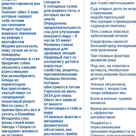
сигарета
рук «чувствительными»
диагностировали рак
5 холодных супов
груди.
Суд открыл дело по иск
для жаркого лета, о
Summer vibes 5 книг,
о признании
которых вы не
которые зарядят
недействительной
знали
тебя летним
Инструкции о проведени
Определена
настроением
судмедэкспертизы
продолжительность
Рецепт быстрых
Пять самых опасных
сна для улучшения
жареных пирожков
заболеваний печени
внешнего вида – 9
на кефире с
часов 10 минут
Смартфоны наносят
картофелем
Названы самые
больший вред женщинам
Медики рассказали,
вредные для
чем мужчинам
кому лучше не есть
здоровья эмоции
помидоры
Три главных фактора
Лавровый лист от
«Середнячки» в стае
развития рака
аллергии у детей и
бродячих собак
взрослых:
Под нос, на локотки и
оказались самыми
свойства, рецепты,
кутикулу. Необычное
агрессивными
противопоказания
использование бальзам
Как разнообразить
Названы болезни,
для губ
блюда из
которые
корнеплодов
Ученые объяснили,
обостряются летом
Как приготовить
почему с возрастом
Гороскоп на июль
тертый пирог со
люди набирают вес
2019 для знака
смородиной:
Боли в колене: травма
Овен: все зависит
пошаговый рецепт
мениска
от вашего
Место силы: 5
Этнотовары к себе и
Врачи рассказали о пищ
причин бросить все и
миру
с эффектом
уехать в Намибию
15 важных фактов о
антибиотиков
Младенец спас
витаминах
жизнь своей маме
Пациенты с
Дерматологи
Звезда «Танцев со
пересаженными
объяснили, как
звездами» женился
органами поднимутся на
распознать грибок
на островах
Говерлу для поддержки