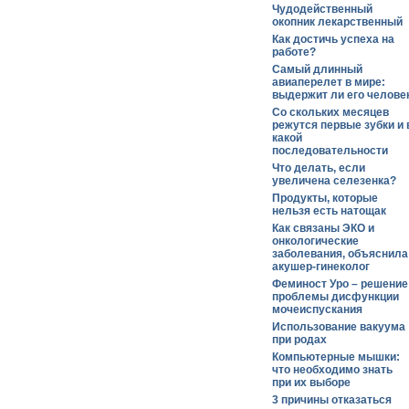
Чудодейственный
окопник лекарственный
Как достичь успеха на
работе?
Самый длинный
авиаперелет в мире:
выдержит ли его челове
Со скольких месяцев
режутся первые зубки и 
какой
последовательности
Что делать, если
увеличена селезенка?
Продукты, которые
нельзя есть натощак
Как связаны ЭКО и
онкологические
заболевания, объяснила
акушер-гинеколог
Феминост Уро – решение
проблемы дисфункции
мочеиспускания
Использование вакуума
при родах
Компьютерные мышки:
что необходимо знать
при их выборе
3 причины отказаться