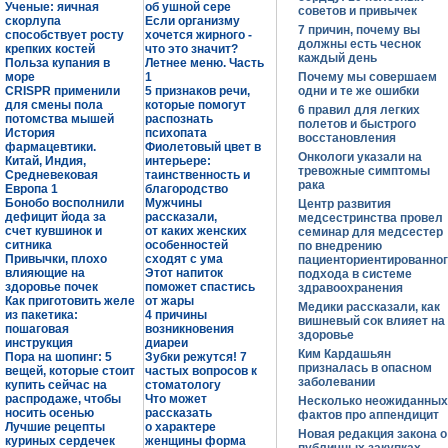
Ученые: яичная
об ушной сере
советов и привычек
скорлупа
Если организму
7 причин, почему вы
способствует росту
хочется жирного -
должны есть чеснок
крепких костей
что это значит?
каждый день
Польза купания в
Летнее меню. Часть
море
1
Почему мы совершаем
CRISPR применили
5 признаков речи,
одни и те же ошибки
для смены пола
которые помогут
6 правил для легких
потомства мышей
распознать
полетов и быстрого
История
психопата
восстановления
фармацевтики.
Фиолетовый цвет в
Онкологи указали на
Китай, Индия,
интерьере:
тревожные симптомы
Средневековая
таинственность и
рака
Европа 1
благородство
Бонобо восполнили
Мужчины
Центр развития
дефицит йода за
рассказали,
медсестринства провел
счет кувшинок и
от каких женских
семинар для медсестер
ситника
особенностей
по внедрению
Привычки, плохо
сходят с ума
пациенториентированно
влияющие на
Этот напиток
подхода в системе
здоровье почек
поможет спастись
здравоохранения
Как приготовить желе
от жары
Медики рассказали, как
из пакетика:
4 причины
вишневый сок влияет на
пошаговая
возникновения
здоровье
инструкция
диареи
Ким Кардашьян
Пора на шопинг: 5
Зубки режутся! 7
призналась в опасном
вещей, которые стоит
частых вопросов к
заболевании
купить сейчас на
стоматологу
распродаже, чтобы
Что может
Несколько неожиданных
носить осенью
рассказать
фактов про аппендицит
Лучшие рецепты
о характере
Новая редакция закона о
куриных сердечек
женщины форма