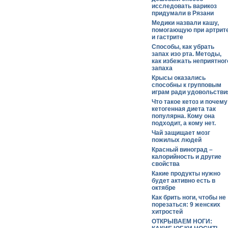
исследовать варикоз
придумали в Рязани
Медики назвали кашу,
помогающую при артрит
и гастрите
Способы, как убрать
запах изо рта. Методы,
как избежать неприятног
запаха
Крысы оказались
способны к групповым
играм ради удовольстви
Что такое кетоз и почему
кетогенная диета так
популярна. Кому она
подходит, а кому нет.
Чай защищает мозг
пожилых людей
Красный виноград –
калорийность и другие
свойства
Какие продукты нужно
будет активно есть в
октябре
Как брить ноги, чтобы не
порезаться: 9 женских
хитростей
ОТКРЫВАЕМ НОГИ: