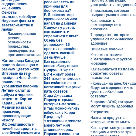
Почему хлеб нужно
ребенка: есть ли
оздоровления
употреблять ежедневно
причины для
кишечника
беспокойства?
5 признаков, которые
Секреты
В Японском море
выдают умного человек
итальянской обуви
крупный осьминог
Как повысить
Научные факты о
напал на дайвера
самооценку: пять
вегетарианстве и
Синусит у детей:
способов
любви
как выявить и
Ламинирование
7 продуктов, которые
справиться с ним?
ресниц:
улучшают психическое
Осень без
особенности
здоровье
депрессии: 16
процедуры,
простых способов
Пищевые волокна
преимущества,
сделать каждый
противопоказания
Как смыть химию
день лучше
с магазинных фруктов
Жительница Канады
Как правильно
и овощей
родила близнецов с
носить бижутерию
разным цветом кожи
Как вырваться из плена
Супрун: В Уфе с
Впервые на гей-
соцсетей: советы
ВИЧ живут более
прайде в Нью-Йорке
психолога
244 тысячи человек
появилась
Как избавиться от
«Кольца» на шее. Откуда
украинская колонна
негативной энергии:
берутся морщины и что
Летний салат из
пять советов
делать, объяснил
арбуза и черники:
Сара Джессика
остеопат
рецепт от Кортни
Паркер открыла
5 правил ЗОЖ, которые
Кардашьян
интернет-магазин –
могут лишить здоровья
Медики назвали
и там можно купить
привычки,
Кверцетин
юбку, как у Кэрри
провоцирующие
Брэдшоу!
Назвали продукты,
изжогу
У женщины в животе
которые нельзя мыть
Эффективность и
много лет жил
Как научиться управлят
лечебные средства
длинный червь.
эмоциями всего за три
корейской косметики
Паразита извлекли