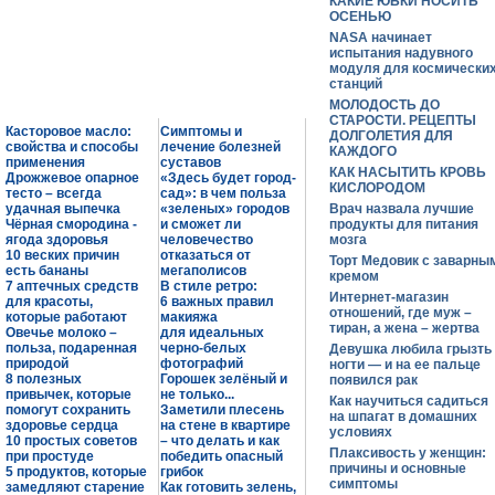
КАКИЕ ЮБКИ НОСИТЬ
ОСЕНЬЮ
NASA начинает
испытания надувного
модуля для космически
станций
МОЛОДОСТЬ ДО
СТАРОСТИ. РЕЦЕПТЫ
Касторовое масло:
Симптомы и
ДОЛГОЛЕТИЯ ДЛЯ
свойства и способы
лечение болезней
КАЖДОГО
применения
суставов
КАК НАСЫТИТЬ КРОВЬ
Дрожжевое опарное
«Здесь будет город-
КИСЛОРОДОМ
тесто – всегда
сад»: в чем польза
удачная выпечка
«зеленых» городов
Врач назвала лучшие
Чёрная смородина -
и сможет ли
продукты для питания
ягода здоровья
человечество
мозга
10 веских причин
отказаться от
Торт Медовик с заварны
есть бананы
мегаполисов
кремом
7 аптечных средств
В стиле ретро:
Интернет-магазин
для красоты,
6 важных правил
отношений, где муж –
которые работают
макияжа
тиран, а жена – жертва
Овечье молоко –
для идеальных
польза, подаренная
черно-белых
Девушка любила грызть
природой
фотографий
ногти — и на ее пальце
8 полезных
Горошек зелёный и
появился рак
привычек, которые
не только...
Как научиться садиться
помогут сохранить
Заметили плесень
на шпагат в домашних
здоровье сердца
на стене в квартире
условиях
10 простых советов
– что делать и как
Плаксивость у женщин:
при простуде
победить опасный
причины и основные
5 продуктов, которые
грибок
симптомы
замедляют старение
Как готовить зелень,