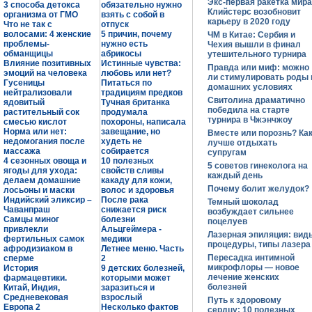
Экс-первая ракетка мира
3 способа детокса
обязательно нужно
Клийстерс возобновит
организма от ГМО
взять с собой в
карьеру в 2020 году
Что не так с
отпуск
волосами: 4 женские
5 причин, почему
ЧМ в Китае: Сербия и
проблемы-
нужно есть
Чехия вышли в финал
обманщицы
абрикосы
утешительного турнира
Влияние позитивных
Истинные чувства:
Правда или миф: можно
эмоций на человека
любовь или нет?
ли стимулировать роды 
Гусеницы
Питаться по
домашних условиях
нейтрализовали
традициям предков
Свитолина драматично
ядовитый
Тучная британка
победила на старте
растительный сок
продумала
турнира в Чжэнчжоу
смесью кислот
похороны, написала
Норма или нет:
завещание, но
Вместе или порознь? Ка
недомогания после
худеть не
лучше отдыхать
массажа
собирается
супругам
4 сезонных овоща и
10 полезных
5 советов гинеколога на
ягоды для ухода:
свойств сливы
каждый день
делаем домашние
какаду для кожи,
Почему болит желудок?
лосьоны и маски
волос и здоровья
Индийский эликсир –
После рака
Темный шоколад
Чаванпраш
снижается риск
возбуждает сильнее
Самцы миног
болезни
поцелуев
привлекли
Альцгеймера -
Лазерная эпиляция: вид
фертильных самок
медики
процедуры, типы лазера
афродизиаком в
Летнее меню. Часть
Пересадка интимной
сперме
2
микрофлоры — новое
История
9 детских болезней,
лечение женских
фармацевтики.
которыми может
болезней
Китай, Индия,
заразиться и
Средневековая
взрослый
Путь к здоровому
Европа 2
Несколько фактов
сердцу: 10 полезных