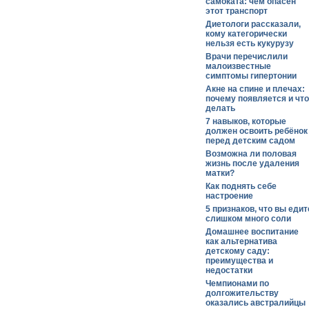
самоката: чем опасен
этот транспорт
Диетологи рассказали,
кому категорически
нельзя есть кукурузу
Врачи перечислили
малоизвестные
симптомы гипертонии
Акне на спине и плечах:
почему появляется и что
делать
7 навыков, которые
должен освоить ребёнок
перед детским садом
Возможна ли половая
жизнь после удаления
матки?
Как поднять себе
настроение
5 признаков, что вы едит
слишком много соли
Домашнее воспитание
как альтернатива
детскому саду:
преимущества и
недостатки
Чемпионами по
долгожительству
оказались австралийцы