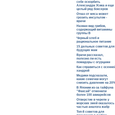
себе оскорбить
Александра Усика и еще
целый ряд боксеров
Отказ от мяса может
грозить инсультом -
врачи
Назван вид грибов,
содержащий витамины
группы В
Черный хлеб и
рациональное питание
15 дельных советов для
будущих мам
Врачи рассказал,
полезно ли есть
помидоры с огурцами
Как справиться с осенне
хандрой
Медики подсказали,
какие семечки могут
снизить давление на 20
В Японии из-за тайфуна
"Факсай" отменили
более 100 авиарейсов
Отверстие в черепе у
морских змей оказалось
частью аналога жабр
Топ-8 советов для