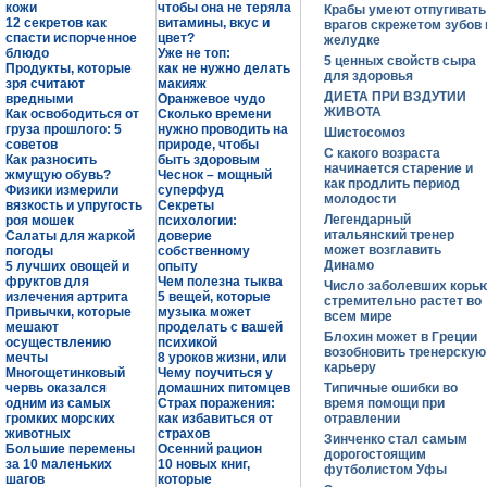
кожи
чтобы она не теряла
Крабы умеют отпугивать
12 секретов как
витамины, вкус и
врагов скрежетом зубов 
спасти испорченное
цвет?
желудке
блюдо
Уже не топ:
5 ценных свойств сыра
Продукты, которые
как не нужно делать
для здоровья
зря считают
макияж
ДИЕТА ПРИ ВЗДУТИИ
вредными
Оранжевое чудо
ЖИВОТА
Как освободиться от
Сколько времени
груза прошлого: 5
нужно проводить на
Шистосомоз
советов
природе, чтобы
С какого возраста
Как разносить
быть здоровым
начинается старение и
жмущую обувь?
Чеснок – мощный
как продлить период
Физики измерили
суперфуд
молодости
вязкость и упругость
Секреты
Легендарный
роя мошек
психологии:
итальянский тренер
Салаты для жаркой
доверие
может возглавить
погоды
собственному
Динамо
5 лучших овощей и
опыту
фруктов для
Чем полезна тыква
Число заболевших корь
излечения артрита
5 вещей, которые
стремительно растет во
Привычки, которые
музыка может
всем мире
мешают
проделать с вашей
Блохин может в Греции
осуществлению
психикой
возобновить тренерскую
мечты
8 уроков жизни, или
карьеру
Многощетинковый
Чему поучиться у
червь оказался
домашних питомцев
Типичные ошибки во
одним из самых
Страх поражения:
время помощи при
громких морских
как избавиться от
отравлении
животных
страхов
Зинченко стал самым
Большие перемены
Осенний рацион
дорогостоящим
за 10 маленьких
10 новых книг,
футболистом Уфы
шагов
которые