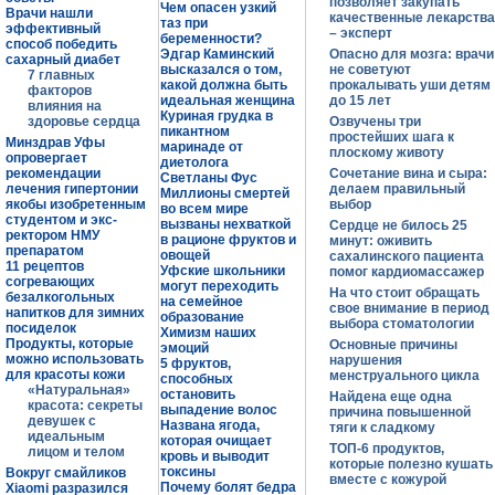
позволяет закупать
Чем опасен узкий
Врачи нашли
качественные лекарства
таз при
эффективный
– эксперт
беременности?
способ победить
Эдгар Каминский
Опасно для мозга: врачи
сахарный диабет
высказался о том,
не советуют
7 главных
какой должна быть
прокалывать уши детям
факторов
идеальная женщина
до 15 лет
влияния на
Куриная грудка в
здоровье сердца
Озвучены три
пикантном
простейших шага к
Минздрав Уфы
маринаде от
плоскому животу
опровергает
диетолога
рекомендации
Сочетание вина и сыра:
Светланы Фус
лечения гипертонии
делаем правильный
Миллионы смертей
якобы изобретенным
выбор
во всем мире
студентом и экс-
вызваны нехваткой
Сердце не билось 25
ректором НМУ
в рационе фруктов и
минут: оживить
препаратом
овощей
сахалинского пациента
11 рецептов
Уфские школьники
помог кардиомассажер
согревающих
могут переходить
На что стоит обращать
безалкогольных
на семейное
свое внимание в период
напитков для зимних
образование
выбора стоматологии
посиделок
Химизм наших
Продукты, которые
Основные причины
эмоций
можно использовать
нарушения
5 фруктов,
для красоты кожи
менструального цикла
способных
«Натуральная»
остановить
Найдена еще одна
красота: секреты
выпадение волос
причина повышенной
девушек с
Названа ягода,
тяги к сладкому
идеальным
которая очищает
ТОП-6 продуктов,
лицом и телом
кровь и выводит
которые полезно кушать
токсины
Вокруг смайликов
вместе с кожурой
Почему болят бедра
Xiaomi разразился