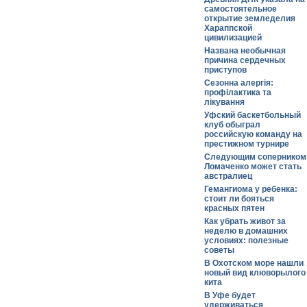
самостоятельное
открытие земледелия
Хараппской
цивилизацией
Названа необычная
причина сердечных
приступов
Сезонна алергія:
профілактика та
лікування
Уфский баскетбольный
клуб обыграл
российскую команду на
престижном турнире
Следующим соперником
Ломаченко может стать
австралиец
Гемангиома у ребенка:
стоит ли бояться
красных пятен
Как убрать живот за
неделю в домашних
условиях: полезные
советы
В Охотском море нашли
новый вид клюворылого
кита
В Уфе будет
удерживаться