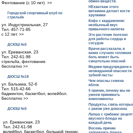
обмен веществ.
Фехтование (с 10 лет). >>
НЕхваткам этого
витамина делает кости
Городской спортивный клуб по
хрупкими
стрельбе
Кофе с кардамоном:
ул. Индустриальная, 27
необычный вкус
Тел. 457-71-85
привычного напитка
с 12 лет. >>
Это растение полезно
для работы сердца и
сосудов
ДСЮШ №5
Врачи рассказали, в
ул. Ереванская, 23
каких случаях головная
Тел. 242-61-98
боль может быть
стрельба, фехтование.
смертельно опасной
бесплатно >>
Медики предупредили о
неожиданной опасности
зубной пасты
ДЮСШ №18
Чем опасны семена
ул. Бальзака, 52-б
яблок
Тел. 515-42-66
5 причин, почему мы не
бадминтон, баскетбол, волейбол.
умеем принимать
Бесплатно >>
комплименты
Продукты, связь которы
ДСЮШ №5
с раком уже доказана
Лапша с грибами: рецепт
вкусного блюда на
ул. Ереванская, 23
каждый день
Тел. 242-61-98
Восемь причин
волейбол, баскетбол, большой теннис,
заправлять блюда