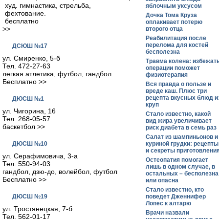
худ. гимнастика, стрельба,
яблочным уксусом
фехтование.
Дочка Тома Круза
бесплатно
оплакивает потерю
>>
второго отца
Реабилитация после
перелома для костей
ДСЮШ №17
бесполезна
ул. Смиренко, 5-б
Травма колена: избежат
Тел. 472-27-63
операции поможет
легкая атлетика, футбол, гандбол
физиотерапия
Бесплатно >>
Вся правда о пользе и
вреде каш. Плюс три
рецепта вкусных блюд и
ДЮСШ №1
круп
ул. Чигорина, 16
Стало известно, какой
Тел. 268-05-57
вид жира увеличивает
баскетбол >>
риск диабета в семь раз
Салат из шампиньонов и
ДЮСШ №10
куриной грудки: рецепты
и секреты приготовлени
ул. Серафимовича, 3-а
Остеопатия помогает
Тел. 550-94-03
лишь в одном случае, в
гандбол, дзю-до, волейбол, футбол
остальных – бесполезна
Бесплатно >>
или опасна
Стало известно, кто
ДЮСШ №19
поведет Дженнифер
Лопес к алтарю
ул. Тростянецкая, 7-б
Врачи назвали
Тел. 562-01-17