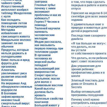
завтрака
о том, что пора сделать
чайного гриба
Глазные зубы:
перерыв в работе и взят
Искусственный
почему с ними
отпуск
интеллект изобрел
возникают
таблицу Менделеева
Гороскоп на неделю 8-14
проблемы и как их
с нуля
сентября для всех знако
избежать?
Как охладить
зодиака
Герпес? Чеснок в
помещение летом
5 удивительных книг о
помощь!
без кондиционера
природе и животных для
Тюленей научили
Методика
детей и родителей
напевать
избавления от
человеческие
Последствия сахарного
свисающего живота
мелодии
диабета
Миндальное молоко:
Медик рассказала,
заменит ли оно
«Я так больше не могу»:
как оказывать
обычное
что делать, если
первую помощь при
Продукты, которые
вы устали
тепловом ударе
нельзя держать в
от собственного проекта
В организм
холодильнике
Что делать, если ребено
человека из
Киви: польза и вред
врет: совет психолога
морской рыбы
фрукта для
попадает
Два упражнения для
организма
вызывающий рак
зрения ребенка:
Алкоголь
микропластик
профилактика дома и в
увеличивает риск
Секрет красоты
школе
развития опасной
итальянок: маски
болезни
Элитный текстиль для
для волос с
На вершинах Анд
дома от Dreams &
оливковым маслом
обнаружили снежные
Secrets
Какой высоты
водоросли
Выбор оптимальной
должна быть
В Боливии
программы похудения
кровать
зафиксировали
Полезные свойства
Почему хлеб нужно
неизвестный
каштанов
употреблять ежедневно
смертельный вирус
Большой живот у
Диета для