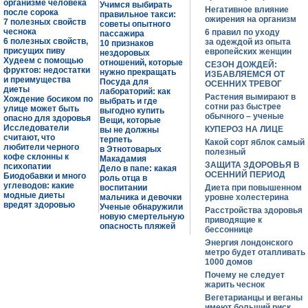
организме человека
Учимся выбирать
Негативное влияние
после сорока
правильное такси:
ожирения на организм
7 полезных свойств
советы опытного
чеснока
6 правил по уходу
пассажира
6 полезных свойств,
за одеждой из опыта
10 признаков
присущих пиву
европейских женщин
нездоровых
Худеем с помощью
отношений, которые
СЕЗОН ДОЖДЕЙ:
фруктов: недостатки
нужно прекращать
ИЗБАВЛЯЕМСЯ ОТ
и преимущества
Посуда для
ОСЕННИХ ТРЕВОГ
диеты
лабораторий: как
Растения вымирают в
Хождение босиком по
выбрать и где
сотни раз быстрее
улице может быть
выгодно купить
обычного – ученые
опасно для здоровья
Вещи, которые
Исследователи
КУПЕРОЗ НА ЛИЦЕ
вы не должны
считают, что
терпеть
Какой сорт яблок самый
любители черного
в Этнотоварых
полезный
кофе склонны к
Макадамия
ЗАЩИТА ЗДОРОВЬЯ В
психопатии
Дело в папе: какая
ОСЕННИЙ ПЕРИОД
Биодобавки и много
роль отца в
углеводов: какие
воспитании
Диета при повышенном
модные диеты
мальчика и девочки
уровне холестерина
вредят здоровью
Ученые обнаружили
Расстройства здоровья
новую смертельную
приводящие к
опасность пляжей
бессоннице
Энергия лондонского
метро будет отапливать
1000 домов
Почему не следует
жарить чеснок
Вегетарианцы и веганы
имеют больший риск