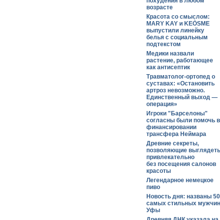
похудения в любом
возрасте
Красота со смыслом:
MARY KAY и KEÒSME
выпустили линейку
белья с социальным
подтекстом
Медики назвали
растение, работающее
как антисептик
Травматолог-ортопед о
суставах: «Остановить
артроз невозможно.
Единственный выход —
операция»
Игроки "Барселоны"
согласны были помочь в
финансировании
трансфера Неймара
Древние секреты,
позволяющие выглядет
привлекательно
без посещения салонов
красоты
Легендарное немецкое
пиво
Новость дня: названы 50
самых стильных мужчи
Уфы
Древняя ДНК указала на