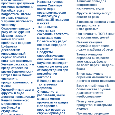
Аминокислоты для
Названы лучшие
простой и доступный
спортсменов:
пляжи Савитара
источник витамина D
назначение, виды
Какие меры
Как общаться с
предпринять, если
Фрукты и овощи могут
подростком, чтобы
температура у
спасти от рака
не стать тираном
ребёнка 35 градусов
5 причин, чтобы есть
3 признака невроза у вас
и ниже?
чечевицу
как распознать
ТОП-3 бьюти-
Ожирение приводит к
и что делать?
советы, как
раку чаще курения
Что почитать: ТОП-5 книг
сохранить свежесть
Медики назвали
по воспитанию детей
макияжа в жару
новый признак
По атомному радио
Пьяная женщина
проблем с сердцем
впервые передали
случайно проглотила
Цифровая
музыку
ложку и забыла об этом
диетология:
Продукты,
инновационный
Тучная женщина
способствующие
сервис поможет
сбросила 40 кг, после
очищению печени
питаться правильно
того как муж бросил
Клубника защищает
Ученые рассказали о
ее всего через 6 недель
слизистую желудка
вреде стресса во
брака
от повреждения при
время беременности
потреблении
В чем различие в
Острая пища может
алкоголя
обучении мальчиков и
увеличить
В Канаде начала
девочек: ответ психолог
продолжительность
таять вечная
Врач о лямблиях: «В
жизни
мерзлота
большинстве случаев
Употреблять ягоды и
Специалисты
диагноз ставится
фрукты в виде
рассказали, какие
необоснованно»
десерта неправильно
мышцы можно
Рецепт молочного
Пять углеводных
прокачать на грядке
мороженого с
продуктов, с которыми
Bon appetit: 5
клубникой и
худеют
простых рецептов
сгущенкой
смузи-боулов для
Признаки, говорящие
Польза и вред