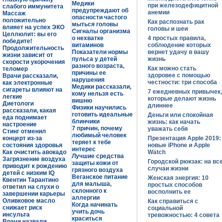
Медики
при железодефицитной
слабого иммунитета
предупреждают об
анемии
Массаж
опасности частого
положительно
Как распознать рак
мыться головы
влияет на успех ЭКО
головы и шеи
Сигналы организма
Целлюлит: вы его
о нехватке
4 простых правила,
победите!
витаминов
соблюдение которых
Продолжительность
Показатели нормы
вернет удачу в вашу
жизни зависит от
пульса у детей
жизнь
скорости укорочения
разного возраста,
Как можно стать
теломер
причины ее
здоровее с помощью
Врачи рассказали,
нарушения
честности: три способа
как электронные
Медики рассказали,
сигареты влияют на
7 ежедневных привычек,
кому нельзя есть
легкие
которые делают жизнь
вишню
Диетологи
длиннее
Физики научились
рассказали, какая
готовить идеальные
Деньги или спокойная
еда поднимает
блинчики
жизнь: как начать
настроение
7 причин, почему
уважать себя
Стинг отменил
любимый человек
концерт из-за
Презентация Apple 2019:
теряет к тебе
состояния здоровья
новые iPhone и Apple
интерес
Как очистить авокадо
Watch
Лучшие средства
Загрязнение воздуха
Городской рюкзак: на вс
защиты кожи от
приводит к рождению
случаи жизни
грязного воздуха
детей с низким IQ
Веганское питание
Женская энергия: 10
Квентин Тарантино
для малыша,
простых способов
ответил на слухи о
склонного к
восполнить ее
завершении карьеры
аллергии
Оливковое масло
Как справиться с
Когда начинать
снижает риск
социальной
учить дочь
инсульта
тревожностью: 4 совета
краситься
Врачи назвали