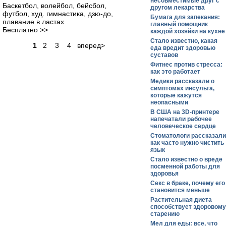
несовместимые друг с
Баскетбол, волейбол, бейсбол,
другом лекарства
футбол, худ. гимнастика, дзю-до,
Бумага для запекания:
плавание в ластах
главный помощник
Бесплатно >>
каждой хозяйки на кухне
Стало известно, какая
1
2 3 4 вперед>
еда вредит здоровью
суставов
Фитнес против стресса:
как это работает
Медики рассказали о
симптомах инсульта,
которые кажутся
неопасными
В США на 3D-принтере
напечатали рабочее
человеческое сердце
Стоматологи рассказали
как часто нужно чистить
язык
Стало известно о вреде
посменной работы для
здоровья
Секс в браке, почему его
становится меньше
Растительная диета
способствует здоровому
старению
Мел для еды: все, что