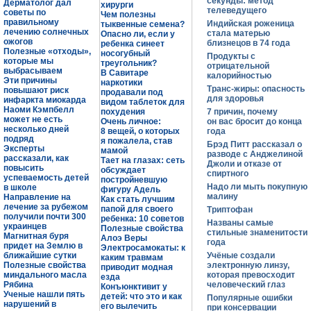
секунды: метод
Дерматолог дал
хирурги
телеведущего
советы по
Чем полезны
правильному
Индийская роженица
тыквенные семена?
лечению солнечных
стала матерью
Опасно ли, если у
ожогов
близнецов в 74 года
ребенка синеет
Полезные «отходы»,
носогубный
Продукты с
которые мы
треугольник?
отрицательной
выбрасываем
В Савитаре
калорийностью
Эти причины
наркотики
Транс-жиры: опасность
повышают риск
продавали под
для здоровья
инфаркта миокарда
видом таблеток для
Наоми Кэмпбелл
похудения
7 причин, почему
может не есть
Очень личное:
он вас бросит до конца
несколько дней
8 вещей, о которых
года
подряд
я пожалела, став
Брэд Питт рассказал о
Эксперты
мамой
разводе с Анджелиной
рассказали, как
Тает на глазах: сеть
Джоли и отказе от
повысить
обсуждает
спиртного
успеваемость детей
постройневшую
Надо ли мыть покупную
в школе
фигуру Адель
малину
Направление на
Как стать лучшим
лечение за рубежом
папой для своего
Триптофан
получили почти 300
ребенка: 10 советов
Названы самые
украинцев
Полезные свойства
стильные знаменитости
Магнитная буря
Алоэ Веры
года
придет на Землю в
Электросамокаты: к
ближайшие сутки
Учёные создали
каким травмам
Полезные свойства
электронную линзу,
приводит модная
миндального масла
которая превосходит
езда
Рябина
человеческий глаз
Конъюнктивит у
Ученые нашли пять
детей: что это и как
Популярные ошибки
нарушений в
его вылечить
при консервации