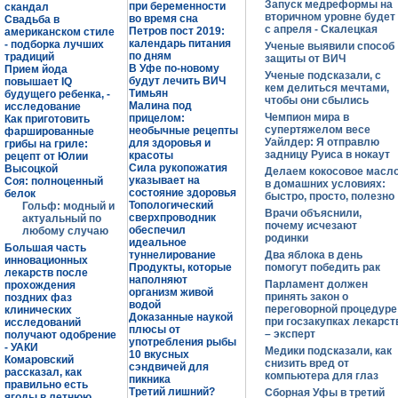
Запуск медреформы на
при беременности
скандал
вторичном уровне будет
во время сна
Свадьба в
с апреля - Скалецкая
Петров пост 2019:
американском стиле
календарь питания
- подборка лучших
Ученые выявили способ
по дням
традиций
защиты от ВИЧ
В Уфе по-новому
Прием йода
Ученые подсказали, с
будут лечить ВИЧ
повышает IQ
кем делиться мечтами,
Тимьян
будущего ребенка, -
чтобы они сбылись
Малина под
исследование
Чемпион мира в
прицелом:
Как приготовить
супертяжелом весе
необычные рецепты
фаршированные
Уайлдер: Я отправлю
для здоровья и
грибы на гриле:
задницу Руиса в нокаут
красоты
рецепт от Юлии
Сила рукопожатия
Высоцкой
Делаем кокосовое масл
указывает на
Соя: полноценный
в домашних условиях:
состояние здоровья
белок
быстро, просто, полезно
Топологический
Гольф: модный и
Врачи объяснили,
сверхпроводник
актуальный по
почему исчезают
обеспечил
любому случаю
родинки
идеальное
Большая часть
туннелирование
Два яблока в день
инновационных
Продукты, которые
помогут победить рак
лекарств после
наполняют
Парламент должен
прохождения
организм живой
принять закон о
поздних фаз
водой
переговорной процедуре
клинических
Доказанные наукой
при госзакупках лекарст
исследований
плюсы от
– эксперт
получают одобрение
употребления рыбы
- УАКИ
Медики подсказали, как
10 вкусных
Комаровский
снизить вред от
сэндвичей для
рассказал, как
компьютера для глаз
пикника
правильно есть
Третий лишний?
Сборная Уфы в третий
ягоды в летнюю