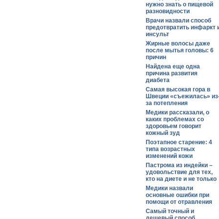
нужно знать о пищевой
разновидности
Врачи назвали способ
предотвратить инфаркт 
инсульт
Жирные волосы даже
после мытья головы: 6
причин
Найдена еще одна
причина развития
диабета
Самая высокая гора в
Швеции «съежилась» из
за потепления
Медики рассказали, о
каких проблемах со
здоровьем говорит
кожный зуд
Поэтапное старение: 4
типа возрастных
изменений кожи
Пастрома из индейки –
удовольствие для тех,
кто на диете и не только
Медики назвали
основные ошибки при
помощи от отравления
Самый точный и
дешевый способ