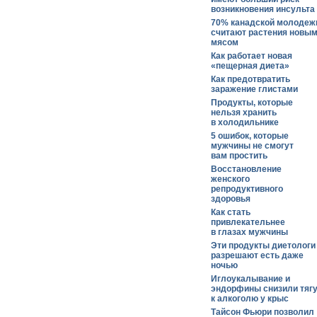
возникновения инсульта
70% канадской молодеж
считают растения новы
мясом
Как работает новая
«пещерная диета»
Как предотвратить
заражение глистами
Продукты, которые
нельзя хранить
в холодильнике
5 ошибок, которые
мужчины не смогут
вам простить
Восстановление
женского
репродуктивного
здоровья
Как стать
привлекательнее
в глазах мужчины
Эти продукты диетологи
разрешают есть даже
ночью
Иглоукалывание и
эндорфины снизили тяг
к алкоголю у крыс
Тайсон Фьюри позволил