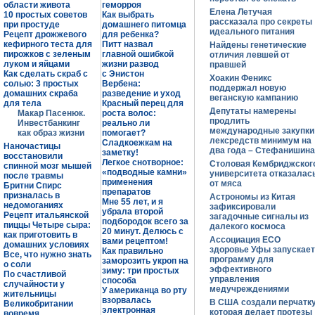
области живота
геморроя
Елена Летучая
10 простых советов
Как выбрать
рассказала про секреты
при простуде
домашнего питомца
идеального питания
Рецепт дрожжевого
для ребенка?
кефирного теста для
Питт назвал
Найдены генетические
пирожков с зеленым
главной ошибкой
отличия левшей от
луком и яйцами
жизни развод
правшей
Как сделать скраб с
с Энистон
Хоакин Феникс
солью: 3 простых
Вербена:
поддержал новую
домашних скраба
разведение и уход
веганскую кампанию
для тела
Красный перец для
Депутаты намерены
Макар Пасенюк.
роста волос:
продлить
Инвестбанкинг
реально ли
международные закупки
как образ жизни
помогает?
лексредств минимум на
Сладкоежкам на
Наночастицы
два года – Стефанишина
заметку!
восстановили
Легкое снотворное:
Столовая Кембриджског
спинной мозг мышей
«подводные камни»
университета отказалас
после травмы
применения
от мяса
Бритни Спирс
препаратов
призналась в
Астрономы из Китая
Мне 55 лет, и я
недомоганиях
зафиксировали
убрала второй
Рецепт итальянской
загадочные сигналы из
подбородок всего за
пиццы Четыре сыра:
далекого космоса
20 минут. Делюсь с
как приготовить в
Ассоциация ЕСО
вами рецептом!
домашних условиях
здоровье Уфы запускает
Как правильно
Все, что нужно знать
программу для
заморозить укроп на
о соли
эффективного
зиму: три простых
По счастливой
управления
способа
случайности у
медучреждениями
У американца во рту
жительницы
взорвалась
В США создали перчатку
Великобритании
электронная
которая делает протезы
вовремя