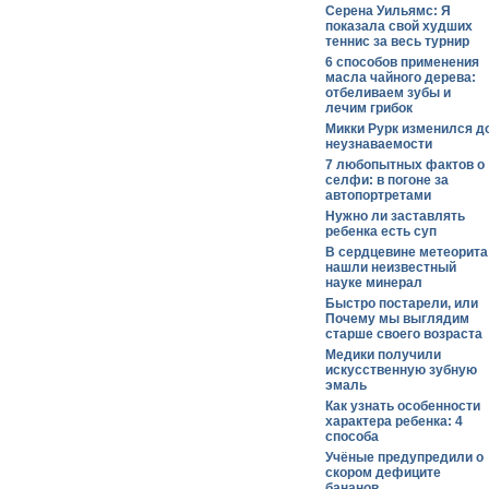
Серена Уильямс: Я
показала свой худших
теннис за весь турнир
6 способов применения
масла чайного дерева:
отбеливаем зубы и
лечим грибок
Микки Рурк изменился д
неузнаваемости
7 любопытных фактов о
селфи: в погоне за
автопортретами
Нужно ли заставлять
ребенка есть суп
В сердцевине метеорита
нашли неизвестный
науке минерал
Быстро постарели, или
Почему мы выглядим
старше своего возраста
Медики получили
искусственную зубную
эмаль
Как узнать особенности
характера ребенка: 4
способа
Учёные предупредили о
скором дефиците
бананов