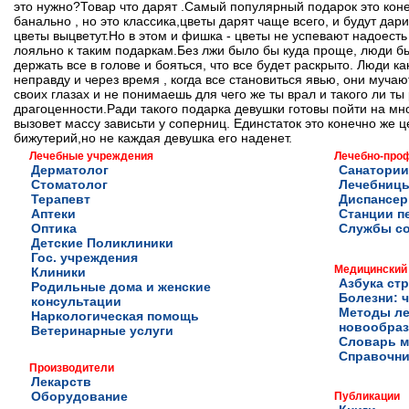
это нужно?Товар что дарят .Самый популярный подарок это коне
банально , но это классика,цветы дарят чаще всего, и будут дари
цветы выцветут.Но в этом и фишка - цветы не успевают надоесть
лояльно к таким подаркам.Без лжи было бы куда проще, люди бы
держать все в голове и бояться, что все будет раскрыто. Люди к
неправду и через время , когда все становиться явью, они мучаю
своих глазах и не понимаешь для чего же ты врал и такого ли т
драгоценности.Ради такого подарка девушки готовы пойти на мно
вызовет массу зависьти у соперниц. Единстаток это конечно же
бижутерий,но не каждая девушка его наденет.
Лечебные учреждения
Лечебно-про
Дерматолог
Санатории
Стоматолог
Лечебниц
Терапевт
Диспансе
Аптеки
Станции п
Оптика
Службы с
Детские Поликлиники
Гос. учреждения
Медицинский
Клиники
Азбука ст
Родильные дома и женские
Болезни: ч
консультации
Методы ле
Наркологическая помощь
новообра
Ветеринарные услуги
Словарь м
Справочни
Производители
Лекарств
Оборудование
Публикации