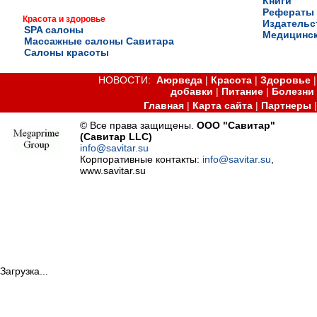
Книги
Рефераты
Красота и здоровье
Издательс
SPA салоны
Медицинск
Массажные салоны Савитара
Салоны красоты
НОВОСТИ:
Аюрведа
|
Красота
|
Здоровье
добавки
|
Питание
|
Болезни
Главная
|
Карта сайта
|
Партнеры
© Все права защищены.
ООО "Савитар"
(Савитар LLC)
info@savitar.su
Корпоративные контакты:
info@savitar.su
,
www.savitar.su
Загрузка...