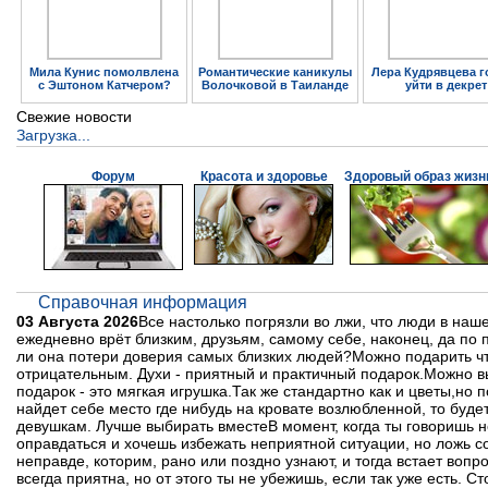
Мила Кунис помолвлена
Романтические каникулы
Лера Кудрявцева г
с Эштоном Катчером?
Волочковой в Таиланде
уйти в декрет
Свежие новости
Загрузка...
Форум
Красота и здоровье
Здоровый образ жизн
Справочная информация
03 Августа 2026
Все настолько погрязли во лжи, что люди в наше
ежедневно врёт близким, друзьям, самому себе, наконец, да по 
ли она потери доверия самых близких людей?Можно подарить чт
отрицательным. Духи - приятный и практичный подарок.Можно в
подарок - это мягкая игрушка.Так же стандартно как и цветы,но 
найдет себе место где нибудь на кровате возлюбленной, то буде
девушкам. Лучше выбирать вместеВ момент, когда ты говоришь н
оправдаться и хочешь избежать неприятной ситуации, но ложь со 
неправде, которим, рано или поздно узнают, и тогда встает вопр
всегда приятна, но от этого ты не убежишь, если так уже есть. С