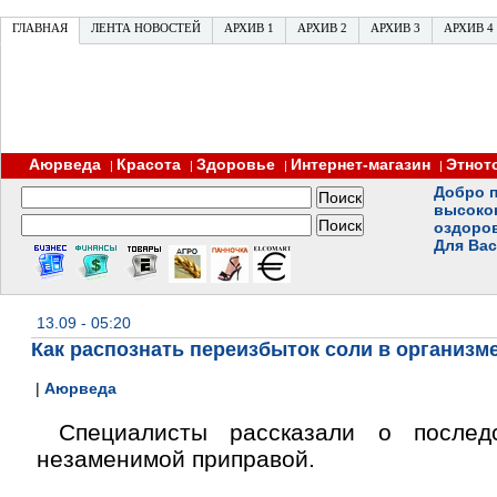
ГЛАВНАЯ
ЛЕНТА НОВОСТЕЙ
АРХИВ 1
АРХИВ 2
АРХИВ 3
АРХИВ 4
Аюрведа
Красота
Здоровье
Интернет-магазин
Этнот
|
|
|
|
Добро п
высоко
оздоро
Для Вас
13.09 - 05:20
Как распознать переизбыток соли в организм
|
Аюрведа
Специалисты рассказали о последс
незаменимой приправой.