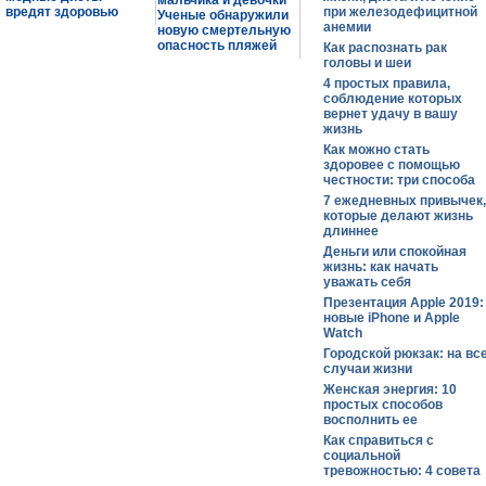
мальчика и девочки
вредят здоровью
при железодефицитной
Ученые обнаружили
анемии
новую смертельную
опасность пляжей
Как распознать рак
головы и шеи
4 простых правила,
соблюдение которых
вернет удачу в вашу
жизнь
Как можно стать
здоровее с помощью
честности: три способа
7 ежедневных привычек,
которые делают жизнь
длиннее
Деньги или спокойная
жизнь: как начать
уважать себя
Презентация Apple 2019:
новые iPhone и Apple
Watch
Городской рюкзак: на вс
случаи жизни
Женская энергия: 10
простых способов
восполнить ее
Как справиться с
социальной
тревожностью: 4 совета