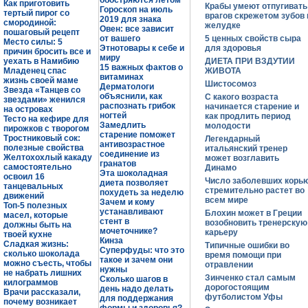
обостряются летом
Как приготовить
Крабы умеют отпугивать
Гороскоп на июль
тертый пирог со
врагов скрежетом зубов 
2019 для знака
смородиной:
желудке
Овен: все зависит
пошаговый рецепт
от вашего
5 ценных свойств сыра
Место силы: 5
Этнотовары к себе и
для здоровья
причин бросить все и
миру
уехать в Намибию
ДИЕТА ПРИ ВЗДУТИИ
15 важных фактов о
Младенец спас
ЖИВОТА
витаминах
жизнь своей маме
Шистосомоз
Дерматологи
Звезда «Танцев со
объяснили, как
С какого возраста
звездами» женился
распознать грибок
начинается старение и
на островах
ногтей
как продлить период
Тесто на кефире для
Замедлить
молодости
пирожков с творогом
старение поможет
Тростниковый сок:
Легендарный
антивозрастное
полезные свойства
итальянский тренер
соединение из
Желтохохлый какаду
может возглавить
гранатов
самостоятельно
Динамо
Эта шоколадная
освоил 16
Число заболевших корь
диета позволяет
танцевальных
стремительно растет во
похудеть за неделю
движений
всем мире
Зачем и кому
Топ-5 полезных
устанавливают
Блохин может в Греции
масел, которые
стент в
возобновить тренерскую
должны быть на
мочеточнике?
карьеру
твоей кухне
Кинза
Сладкая жизнь:
Типичные ошибки во
Суперфуды: что это
сколько шоколада
время помощи при
такое и зачем они
можно съесть, чтобы
отравлении
нужны
не набрать лишних
Зинченко стал самым
Сколько шагов в
килограммов
дорогостоящим
день надо делать
Врачи рассказали,
футболистом Уфы
для поддержания
почему возникает