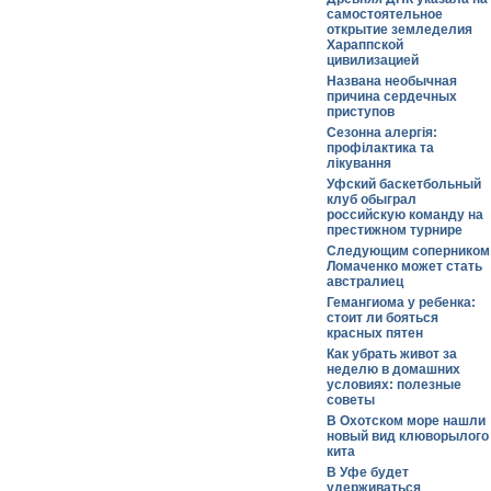
самостоятельное
открытие земледелия
Хараппской
цивилизацией
Названа необычная
причина сердечных
приступов
Сезонна алергія:
профілактика та
лікування
Уфский баскетбольный
клуб обыграл
российскую команду на
престижном турнире
Следующим соперником
Ломаченко может стать
австралиец
Гемангиома у ребенка:
стоит ли бояться
красных пятен
Как убрать живот за
неделю в домашних
условиях: полезные
советы
В Охотском море нашли
новый вид клюворылого
кита
В Уфе будет
удерживаться