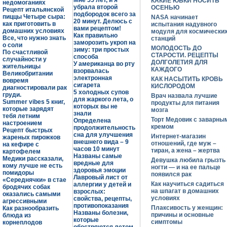
Мне 55 лет, и я
КАКИЕ ЮБКИ НОСИТЬ
недомоганиях
убрала второй
ОСЕНЬЮ
Рецепт итальянской
подбородок всего за
пиццы Четыре сыра:
NASA начинает
20 минут. Делюсь с
как приготовить в
испытания надувного
вами рецептом!
домашних условиях
модуля для космически
Как правильно
Все, что нужно знать
станций
заморозить укроп на
о соли
МОЛОДОСТЬ ДО
зиму: три простых
По счастливой
СТАРОСТИ. РЕЦЕПТЫ
способа
случайности у
ДОЛГОЛЕТИЯ ДЛЯ
У американца во рту
жительницы
КАЖДОГО
взорвалась
Великобритании
электронная
КАК НАСЫТИТЬ КРОВЬ
вовремя
сигарета
КИСЛОРОДОМ
диагностировали рак
5 холодных супов
груди.
Врач назвала лучшие
для жаркого лета, о
Summer vibes 5 книг,
продукты для питания
которых вы не
которые зарядят
мозга
знали
тебя летним
Торт Медовик с заварны
Определена
настроением
кремом
продолжительность
Рецепт быстрых
сна для улучшения
Интернет-магазин
жареных пирожков
внешнего вида – 9
отношений, где муж –
на кефире с
часов 10 минут
тиран, а жена – жертва
картофелем
Названы самые
Медики рассказали,
Девушка любила грызть
вредные для
кому лучше не есть
ногти — и на ее пальце
здоровья эмоции
помидоры
появился рак
Лавровый лист от
«Середнячки» в стае
Как научиться садиться
аллергии у детей и
бродячих собак
на шпагат в домашних
взрослых:
оказались самыми
условиях
свойства, рецепты,
агрессивными
противопоказания
Плаксивость у женщин:
Как разнообразить
Названы болезни,
причины и основные
блюда из
которые
симптомы
корнеплодов