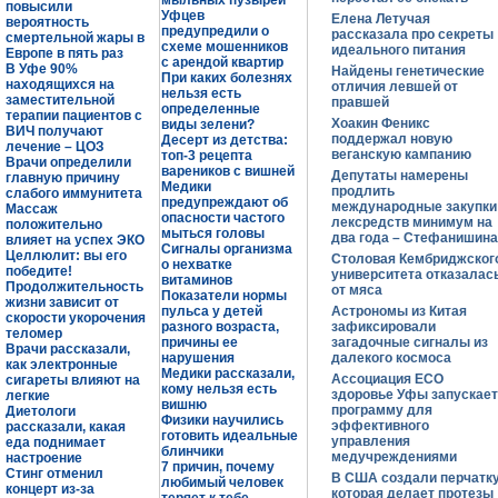
мыльных пузырей
повысили
Уфцев
Елена Летучая
вероятность
предупредили о
рассказала про секреты
смертельной жары в
схеме мошенников
идеального питания
Европе в пять раз
с арендой квартир
В Уфе 90%
Найдены генетические
При каких болезнях
находящихся на
отличия левшей от
нельзя есть
заместительной
правшей
определенные
терапии пациентов с
Хоакин Феникс
виды зелени?
ВИЧ получают
поддержал новую
Десерт из детства:
лечение – ЦОЗ
веганскую кампанию
топ-3 рецепта
Врачи определили
вареников с вишней
Депутаты намерены
главную причину
Медики
продлить
слабого иммунитета
предупреждают об
международные закупки
Массаж
опасности частого
лексредств минимум на
положительно
мыться головы
два года – Стефанишина
влияет на успех ЭКО
Сигналы организма
Целлюлит: вы его
Столовая Кембриджског
о нехватке
победите!
университета отказалас
витаминов
Продолжительность
от мяса
Показатели нормы
жизни зависит от
пульса у детей
Астрономы из Китая
скорости укорочения
разного возраста,
зафиксировали
теломер
причины ее
загадочные сигналы из
Врачи рассказали,
нарушения
далекого космоса
как электронные
Медики рассказали,
Ассоциация ЕСО
сигареты влияют на
кому нельзя есть
здоровье Уфы запускает
легкие
вишню
программу для
Диетологи
Физики научились
эффективного
рассказали, какая
готовить идеальные
управления
еда поднимает
блинчики
медучреждениями
настроение
7 причин, почему
Стинг отменил
В США создали перчатку
любимый человек
концерт из-за
которая делает протезы