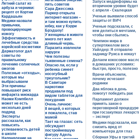
негативной энергии:
Запуск медреформы на
Летний салат из
пять советов
вторичном уровне будет
арбуза и черники:
Сара Джессика
с апреля - Скалецкая
рецепт от Кортни
Паркер открыла
Ученые выявили способ
Кардашьян
интернет-магазин –
защиты от ВИЧ
Медики назвали
и там можно купить
привычки,
юбку, как у Кэрри
Ученые подсказали, с
провоцирующие
Брэдшоу!
кем делиться мечтами,
изжогу
У женщины в животе
чтобы они сбылись
Эффективность и
много лет жил
Чемпион мира в
лечебные средства
длинный червь.
супертяжелом весе
корейской косметики
Паразита извлекли
Уайлдер: Я отправлю
Дерматолог дал
хирурги
задницу Руиса в нокаут
советы по
Чем полезны
правильному
Делаем кокосовое масл
тыквенные семена?
лечению солнечных
в домашних условиях:
Опасно ли, если у
ожогов
быстро, просто, полезно
ребенка синеет
Полезные «отходы»,
носогубный
Врачи объяснили,
которые мы
треугольник?
почему исчезают
выбрасываем
В Савитаре
родинки
Эти причины
наркотики
Два яблока в день
повышают риск
продавали под
помогут победить рак
инфаркта миокарда
видом таблеток для
Наоми Кэмпбелл
Парламент должен
похудения
может не есть
принять закон о
Очень личное:
несколько дней
переговорной процедуре
8 вещей, о которых
подряд
при госзакупках лекарст
я пожалела, став
Эксперты
– эксперт
мамой
рассказали, как
Тает на глазах: сеть
Медики подсказали, как
повысить
обсуждает
снизить вред от
успеваемость детей
постройневшую
компьютера для глаз
в школе
фигуру Адель
Сборная Уфы в третий
Направление на