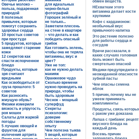
которые работают
макияжа
обмен веществ.
Овечье молоко –
для идеальных
НЕхваткам этого
польза, подаренная
черно-белых
витамина делает кости
природой
фотографий
хрупкими
8 полезных
Горошек зелёный и
привычек, которые
не только...
Кофе с кардамоном:
помогут сохранить
Заметили плесень
необычный вкус
здоровье сердца
на стене в квартире
привычного напитка
10 простых советов
– что делать и как
Это растение полезно
при простуде
победить опасный
для работы сердца и
5 продуктов, которые
грибок
сосудов
замедляют старение
Как готовить зелень,
Врачи рассказали, в
кожи
чтобы она не теряла
каких случаях головная
12 секретов как
витамины, вкус и
боль может быть
спасти испорченное
цвет?
смертельно опасной
блюдо
Уже не топ:
Продукты, которые
как не нужно делать
Медики предупредили о
зря считают
макияж
неожиданной опасности
вредными
Оранжевое чудо
зубной пасты
Как освободиться от
Сколько времени
Чем опасны семена
груза прошлого: 5
нужно проводить на
яблок
советов
природе, чтобы
5 причин, почему мы не
Как разносить
быть здоровым
умеем принимать
жмущую обувь?
Чеснок – мощный
комплименты
Физики измерили
суперфуд
вязкость и упругость
Секреты
Продукты, связь которы
роя мошек
психологии:
с раком уже доказана
Салаты для жаркой
доверие
Лапша с грибами: рецепт
погоды
собственному
вкусного блюда на
5 лучших овощей и
опыту
каждый день
фруктов для
Чем полезна тыква
Восемь причин
излечения артрита
5 вещей, которые
заправлять блюда