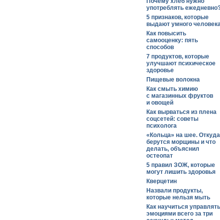
Почему хлеб нужно
употреблять ежедневно
5 признаков, которые
выдают умного человек
Как повысить
самооценку: пять
способов
7 продуктов, которые
улучшают психическое
здоровье
Пищевые волокна
Как смыть химию
с магазинных фруктов
и овощей
Как вырваться из плена
соцсетей: советы
психолога
«Кольца» на шее. Откуда
берутся морщины и что
делать, объяснил
остеопат
5 правил ЗОЖ, которые
могут лишить здоровья
Кверцетин
Назвали продукты,
которые нельзя мыть
Как научиться управлят
эмоциями всего за три