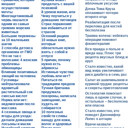
Привычки, которые
музыка может
яблочным уксусом
мешают
проделать с вашей
осуществлению
психикой
Дочка Тома Круза
мечты
8 уроков жизни, или
оплакивает потерю
Многощетинковый
Чему поучиться у
второго отца
червь оказался
домашних питомцев
Реабилитация после
одним из самых
Страх поражения:
перелома для костей
громких морских
как избавиться от
бесполезна
животных
страхов
Травма колена: избежат
Большие перемены
Осенний рацион
операции поможет
за 10 маленьких
10 новых книг,
физиотерапия
шагов
которые
3 способа детокса
обязательно нужно
Вся правда о пользе и
организма от ГМО
взять с собой в
вреде каш. Плюс три
Что не так с
отпуск
рецепта вкусных блюд и
волосами: 4 женские
5 причин, почему
круп
проблемы-
нужно есть
Стало известно, какой
обманщицы
абрикосы
вид жира увеличивает
Влияние позитивных
Истинные чувства:
риск диабета в семь раз
эмоций на человека
любовь или нет?
Гусеницы
Питаться по
Салат из шампиньонов и
нейтрализовали
традициям предков
куриной грудки: рецепты
ядовитый
Тучная британка
и секреты приготовлени
растительный сок
продумала
Остеопатия помогает
смесью кислот
похороны, написала
лишь в одном случае, в
Норма или нет:
завещание, но
остальных – бесполезна
недомогания после
худеть не
или опасна
массажа
собирается
Стало известно, кто
4 сезонных овоща и
10 полезных
поведет Дженнифер
ягоды для ухода:
свойств сливы
Лопес к алтарю
делаем домашние
какаду для кожи,
лосьоны и маски
волос и здоровья
Врачи назвали