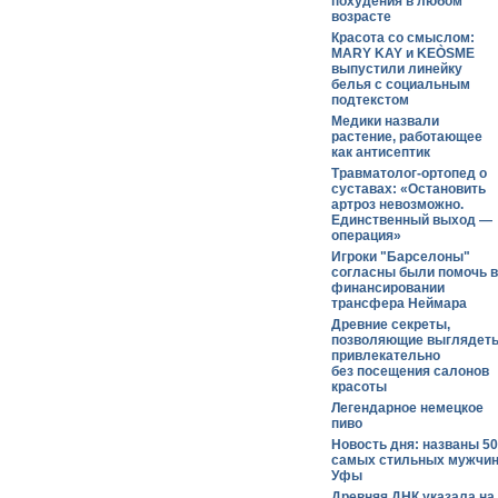
похудения в любом
возрасте
Красота со смыслом:
MARY KAY и KEÒSME
выпустили линейку
белья с социальным
подтекстом
Медики назвали
растение, работающее
как антисептик
Травматолог-ортопед о
суставах: «Остановить
артроз невозможно.
Единственный выход —
операция»
Игроки "Барселоны"
согласны были помочь в
финансировании
трансфера Неймара
Древние секреты,
позволяющие выглядет
привлекательно
без посещения салонов
красоты
Легендарное немецкое
пиво
Новость дня: названы 50
самых стильных мужчи
Уфы
Древняя ДНК указала на