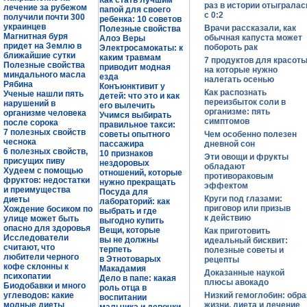
Как стать лучшим
раз в истории отыгралас
лечение за рубежом
папой для своего
с 0:2
получили почти 300
ребенка: 10 советов
украинцев
Врачи рассказали, как
Полезные свойства
Магнитная буря
обычная капуста может
Алоэ Веры
придет на Землю в
побороть рак
Электросамокаты: к
ближайшие сутки
каким травмам
7 продуктов для красоты
Полезные свойства
приводит модная
на которые нужно
миндального масла
езда
налегать осенью
Рябина
Конъюнктивит у
Как распознать
Ученые нашли пять
детей: что это и как
переизбыток соли в
нарушений в
его вылечить
организме: пять
организме человека
Учимся выбирать
симптомов
после сорока
правильное такси:
7 полезных свойств
советы опытного
Чем особенно полезен
чеснока
пассажира
дневной сон
6 полезных свойств,
10 признаков
Эти овощи и фрукты
присущих пиву
нездоровых
обладают
Худеем с помощью
отношений, которые
противораковым
фруктов: недостатки
нужно прекращать
эффектом
и преимущества
Посуда для
Круги под глазами:
диеты
лабораторий: как
приговор или призыв
Хождение босиком по
выбрать и где
к действию
улице может быть
выгодно купить
опасно для здоровья
Вещи, которые
Как приготовить
Исследователи
вы не должны
идеальный бисквит:
считают, что
терпеть
полезные советы и
любители черного
в Этнотоварых
рецепты
кофе склонны к
Макадамия
Доказанные наукой
психопатии
Дело в папе: какая
плюсы авокадо
Биодобавки и много
роль отца в
углеводов: какие
Низкий гемоглобин: обра
воспитании
модные диеты
жизни, диета и лечение