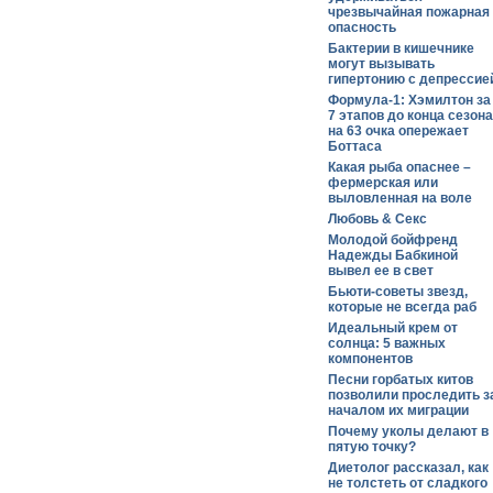
чрезвычайная пожарная
опасность
Бактерии в кишечнике
могут вызывать
гипертонию с депрессие
Формула-1: Хэмилтон за
7 этапов до конца сезона
на 63 очка опережает
Боттаса
Какая рыба опаснее –
фермерская или
выловленная на воле
Любовь & Секс
Молодой бойфренд
Надежды Бабкиной
вывел ее в свет
Бьюти-советы звезд,
которые не всегда раб
Идеальный крем от
солнца: 5 важных
компонентов
Песни горбатых китов
позволили проследить з
началом их миграции
Почему уколы делают в
пятую точку?
Диетолог рассказал, как
не толстеть от сладкого