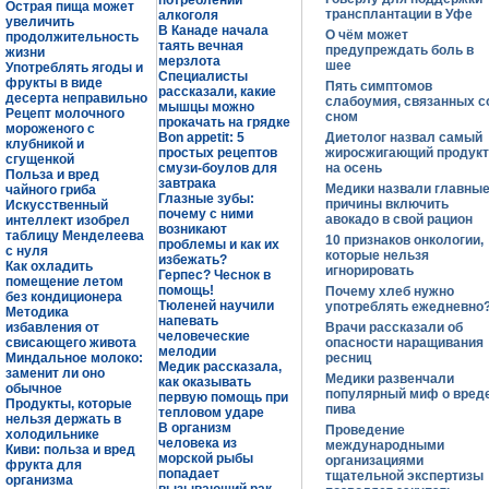
потреблении
Острая пища может
трансплантации в Уфе
алкоголя
увеличить
В Канаде начала
О чём может
продолжительность
таять вечная
предупреждать боль в
жизни
мерзлота
шее
Употреблять ягоды и
Специалисты
фрукты в виде
Пять симптомов
рассказали, какие
десерта неправильно
слабоумия, связанных с
мышцы можно
Рецепт молочного
сном
прокачать на грядке
мороженого с
Bon appetit: 5
Диетолог назвал самый
клубникой и
простых рецептов
жиросжигающий продукт
сгущенкой
смузи-боулов для
на осень
Польза и вред
завтрака
Медики назвали главны
чайного гриба
Глазные зубы:
причины включить
Искусственный
почему с ними
авокадо в свой рацион
интеллект изобрел
возникают
таблицу Менделеева
10 признаков онкологии,
проблемы и как их
с нуля
которые нельзя
избежать?
Как охладить
игнорировать
Герпес? Чеснок в
помещение летом
помощь!
Почему хлеб нужно
без кондиционера
Тюленей научили
употреблять ежедневно
Методика
напевать
избавления от
Врачи рассказали об
человеческие
свисающего живота
опасности наращивания
мелодии
Миндальное молоко:
ресниц
Медик рассказала,
заменит ли оно
Медики развенчали
как оказывать
обычное
популярный миф о вред
первую помощь при
Продукты, которые
пива
тепловом ударе
нельзя держать в
В организм
Проведение
холодильнике
человека из
международными
Киви: польза и вред
морской рыбы
организациями
фрукта для
попадает
тщательной экспертизы
организма