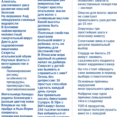
вызывающий рак
позволяет закупать
Алкоголь
микропластик
качественные лекарства
увеличивает риск
Секрет красоты
– эксперт
развития опасной
итальянок: маски
болезни
Опасно для мозга: врачи
для волос с
На вершинах Анд
не советуют
оливковым маслом
обнаружили снежные
прокалывать уши детям
Какой высоты
водоросли
до 15 лет
должна быть
В Боливии
Озвучены три
кровать
зафиксировали
простейших шага к
Полезные свойства
неизвестный
плоскому животу
каштанов
смертельный вирус
Большой живот у
Сочетание вина и сыра:
Диета для
ребенка: есть ли
делаем правильный
оздоровления
причины для
выбор
кишечника
беспокойства?
Секреты
Сердце не билось 25
В Японском море
итальянской обуви
минут: оживить
крупный осьминог
Научные факты о
сахалинского пациента
напал на дайвера
вегетарианстве и
помог кардиомассажер
Синусит у детей:
любви
На что стоит обращать
как выявить и
Ламинирование
свое внимание в период
справиться с ним?
ресниц:
выбора стоматологии
Осень без
особенности
депрессии: 16
Основные причины
процедуры,
простых способов
нарушения
преимущества,
сделать каждый
менструального цикла
противопоказания
день лучше
Найдена еще одна
Жительница Канады
Как правильно
причина повышенной
родила близнецов с
носить бижутерию
тяги к сладкому
разным цветом кожи
Супрун: В Уфе с
Впервые на гей-
ВИЧ живут более
ТОП-6 продуктов,
прайде в Нью-Йорке
244 тысячи человек
которые полезно кушать
появилась
Как избавиться от
вместе с кожурой
украинская колонна