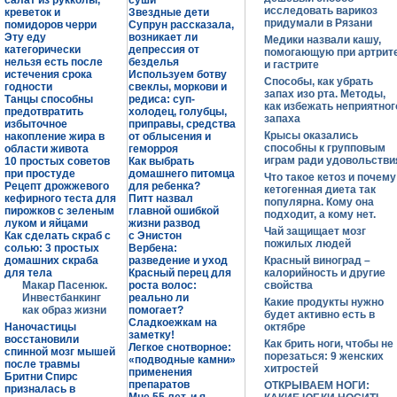
салат из рукколы,
суши
исследовать варикоз
креветок и
Звездные дети
придумали в Рязани
помидоров черри
Супрун рассказала,
Эту еду
возникает ли
Медики назвали кашу,
категорически
депрессия от
помогающую при артрит
нельзя есть после
безделья
и гастрите
истечения срока
Используем ботву
Способы, как убрать
годности
свеклы, моркови и
запах изо рта. Методы,
Танцы способны
редиса: суп-
как избежать неприятног
предотвратить
холодец, голубцы,
запаха
избыточное
приправы, средства
Крысы оказались
накопление жира в
от облысения и
способны к групповым
области живота
геморроя
играм ради удовольстви
10 простых советов
Как выбрать
при простуде
домашнего питомца
Что такое кетоз и почему
Рецепт дрожжевого
для ребенка?
кетогенная диета так
кефирного теста для
Питт назвал
популярна. Кому она
пирожков с зеленым
главной ошибкой
подходит, а кому нет.
луком и яйцами
жизни развод
Чай защищает мозг
Как сделать скраб с
с Энистон
пожилых людей
солью: 3 простых
Вербена:
домашних скраба
разведение и уход
Красный виноград –
для тела
Красный перец для
калорийность и другие
Макар Пасенюк.
роста волос:
свойства
Инвестбанкинг
реально ли
Какие продукты нужно
как образ жизни
помогает?
будет активно есть в
Сладкоежкам на
Наночастицы
октябре
заметку!
восстановили
Как брить ноги, чтобы не
Легкое снотворное:
спинной мозг мышей
порезаться: 9 женских
«подводные камни»
после травмы
хитростей
применения
Бритни Спирс
препаратов
ОТКРЫВАЕМ НОГИ:
призналась в