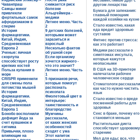
Индийский эликсир –
После рака
несовместимые друг с
Чаванпраш
снижается риск
другом лекарства
Самцы миног
болезни
Бумага для запекания:
привлекли
Альцгеймера -
главный помощник
фертильных самок
медики
каждой хозяйки на кухне
афродизиаком в
Летнее меню. Часть
Стало известно, какая
сперме
2
еда вредит здоровью
История
9 детских болезней,
суставов
фармацевтики.
которыми может
Китай, Индия,
заразиться и
Фитнес против стресса:
Средневековая
взрослый
как это работает
Европа 2
Несколько фактов
Медики рассказали о
Ученые: яичная
об ушной сере
симптомах инсульта,
скорлупа
Если организму
которые кажутся
способствует росту
хочется жирного -
неопасными
крепких костей
что это значит?
В США на 3D-принтере
Польза купания в
Летнее меню. Часть
напечатали рабочее
море
1
человеческое сердце
CRISPR применили
5 признаков речи,
для смены пола
которые помогут
Стоматологи рассказали
потомства мышей
распознать
как часто нужно чистить
История
психопата
язык
фармацевтики.
Фиолетовый цвет в
Стало известно о вреде
Китай, Индия,
интерьере:
посменной работы для
Средневековая
таинственность и
здоровья
Европа 1
благородство
Секс в браке, почему его
Бонобо восполнили
Мужчины
становится меньше
дефицит йода за
рассказали,
счет кувшинок и
от каких женских
Растительная диета
ситника
особенностей
способствует здоровому
Привычки, плохо
сходят с ума
старению
влияющие на
Этот напиток
Мел для еды: все, что