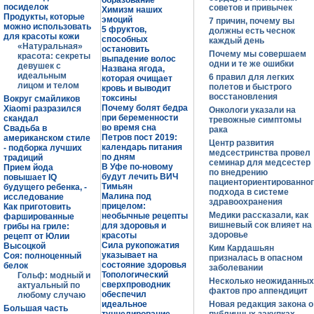
образование
посиделок
советов и привычек
Химизм наших
Продукты, которые
эмоций
7 причин, почему вы
можно использовать
5 фруктов,
должны есть чеснок
для красоты кожи
способных
каждый день
«Натуральная»
остановить
Почему мы совершаем
красота: секреты
выпадение волос
одни и те же ошибки
девушек с
Названа ягода,
идеальным
6 правил для легких
которая очищает
лицом и телом
полетов и быстрого
кровь и выводит
восстановления
токсины
Вокруг смайликов
Почему болят бедра
Xiaomi разразился
Онкологи указали на
при беременности
скандал
тревожные симптомы
во время сна
Свадьба в
рака
Петров пост 2019:
американском стиле
Центр развития
календарь питания
- подборка лучших
медсестринства провел
по дням
традиций
семинар для медсестер
В Уфе по-новому
Прием йода
по внедрению
будут лечить ВИЧ
повышает IQ
пациенториентированно
Тимьян
будущего ребенка, -
подхода в системе
Малина под
исследование
здравоохранения
прицелом:
Как приготовить
Медики рассказали, как
необычные рецепты
фаршированные
вишневый сок влияет на
для здоровья и
грибы на гриле:
здоровье
красоты
рецепт от Юлии
Сила рукопожатия
Высоцкой
Ким Кардашьян
указывает на
Соя: полноценный
призналась в опасном
состояние здоровья
белок
заболевании
Топологический
Гольф: модный и
Несколько неожиданных
сверхпроводник
актуальный по
фактов про аппендицит
обеспечил
любому случаю
идеальное
Новая редакция закона о
Большая часть