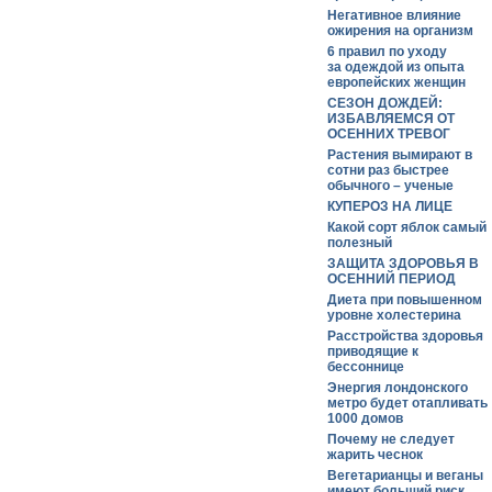
Негативное влияние
ожирения на организм
6 правил по уходу
за одеждой из опыта
европейских женщин
СЕЗОН ДОЖДЕЙ:
ИЗБАВЛЯЕМСЯ ОТ
ОСЕННИХ ТРЕВОГ
Растения вымирают в
сотни раз быстрее
обычного – ученые
КУПЕРОЗ НА ЛИЦЕ
Какой сорт яблок самый
полезный
ЗАЩИТА ЗДОРОВЬЯ В
ОСЕННИЙ ПЕРИОД
Диета при повышенном
уровне холестерина
Расстройства здоровья
приводящие к
бессоннице
Энергия лондонского
метро будет отапливать
1000 домов
Почему не следует
жарить чеснок
Вегетарианцы и веганы
имеют больший риск