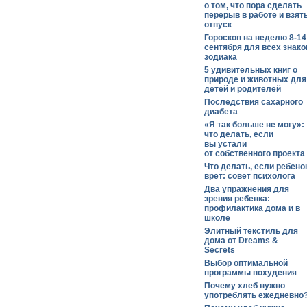
о том, что пора сделать
перерыв в работе и взят
отпуск
Гороскоп на неделю 8-14
сентября для всех знако
зодиака
5 удивительных книг о
природе и животных для
детей и родителей
Последствия сахарного
диабета
«Я так больше не могу»:
что делать, если
вы устали
от собственного проекта
Что делать, если ребено
врет: совет психолога
Два упражнения для
зрения ребенка:
профилактика дома и в
школе
Элитный текстиль для
дома от Dreams &
Secrets
Выбор оптимальной
программы похудения
Почему хлеб нужно
употреблять ежедневно