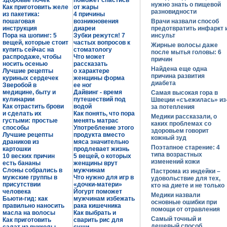
здоровье почек
поможет спастись
нужно знать о пищевой
Как приготовить желе
от жары
разновидности
из пакетика:
4 причины
пошаговая
возникновения
Врачи назвали способ
инструкция
диареи
предотвратить инфаркт 
Пора на шопинг: 5
Зубки режутся! 7
инсульт
вещей, которые стоит
частых вопросов к
Жирные волосы даже
купить сейчас на
стоматологу
после мытья головы: 6
распродаже, чтобы
Что может
причин
носить осенью
рассказать
Найдена еще одна
Лучшие рецепты
о характере
причина развития
куриных сердечек
женщины форма
диабета
Зверобой в
ее ног
медицине, быту и
Дайвинг - время
Самая высокая гора в
кулинарии
путешествий под
Швеции «съежилась» из
Как отрастить брови
водой
за потепления
и сделать их
Как понять, что пора
Медики рассказали, о
густыми: простые
менять матрас
каких проблемах со
способы
Употребление этого
здоровьем говорит
Лучшие рецепты
продукта вместо
кожный зуд
драников из
мяса значительно
Поэтапное старение: 4
картошки
продлевает жизнь
типа возрастных
10 веских причин
5 вещей, о которых
изменений кожи
есть бананы
женщины врут
Слоны собрались в
мужчинам
Пастрома из индейки –
мужские группы в
Что нужно для игр в
удовольствие для тех,
присутствии
«дочки-матери»
кто на диете и не только
человека
Йогурт поможет
Медики назвали
Бьюти-гид: как
мужчинам избежать
основные ошибки при
правильно наносить
рака кишечника
помощи от отравления
масла на волосы
Как выбрать и
Самый точный и
Как приготовить
сварить рис для
дешевый способ