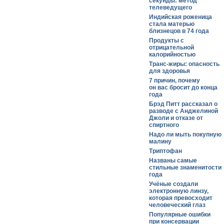
секунды: метод
телеведущего
Индийская роженица
стала матерью
близнецов в 74 года
Продукты с
отрицательной
калорийностью
Транс-жиры: опасность
для здоровья
7 причин, почему
он вас бросит до конца
года
Брэд Питт рассказал о
разводе с Анджелиной
Джоли и отказе от
спиртного
Надо ли мыть покупную
малину
Триптофан
Названы самые
стильные знаменитости
года
Учёные создали
электронную линзу,
которая превосходит
человеческий глаз
Популярные ошибки
при консервации