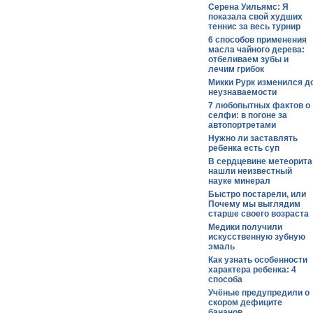
Серена Уильямс: Я
показала свой худших
теннис за весь турнир
6 способов применения
масла чайного дерева:
отбеливаем зубы и
лечим грибок
Микки Рурк изменился д
неузнаваемости
7 любопытных фактов о
селфи: в погоне за
автопортретами
Нужно ли заставлять
ребенка есть суп
В сердцевине метеорита
нашли неизвестный
науке минерал
Быстро постарели, или
Почему мы выглядим
старше своего возраста
Медики получили
искусственную зубную
эмаль
Как узнать особенности
характера ребенка: 4
способа
Учёные предупредили о
скором дефиците
бананов