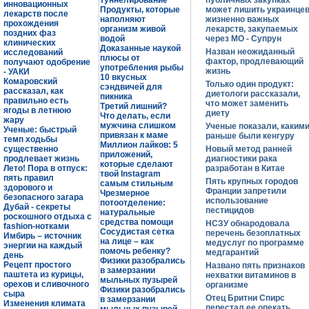
туннелирование
публичных закупках
инновационных
Продукты, которые
может лишить украинце
лекарств после
наполняют
жизненно важных
прохождения
организм живой
лекарств, закупаемых
поздних фаз
водой
через МО - Супрун
клинических
Доказанные наукой
Назван неожиданный
исследований
плюсы от
фактор, продлевающий
получают одобрение
употребления рыбы
жизнь
- УАКИ
10 вкусных
Комаровский
Только один продукт:
сэндвичей для
рассказал, как
диетологи рассказали,
пикника
правильно есть
что может заменить
Третий лишний?
ягоды в летнюю
диету
Что делать, если
жару
мужчина слишком
Ученые показали, каким
Ученые: быстрый
привязан к маме
раньше были кенгуру
темп ходьбы
Миллион лайков: 5
существенно
Новый метод ранней
приложений,
продлевает жизнь
диагностики рака
которые сделают
Лето! Пора в отпуск:
разработан в Китае
твой Instagram
пять правил
Пять крупных городов
самым стильным
здорового и
Франции запретили
Чрезмерное
безопасного загара
использование
потоотделение:
Дубай - секреты
пестицидов
натуральные
роскошного отдыха с
средства помощи
НСЗУ обнародовала
fashion-нотками
Сосудистая сетка
перечень безоплатных
Имбирь – источник
на лице – как
медуслуг по программе
энергии на каждый
помочь ребенку?
медгарантий
день
Физики разобрались
Рецепт простого
Названо пять признаков
в замерзании
паштета из курицы,
нехватки витаминов в
мыльных пузырей
орехов и сливочного
организме
Физики разобрались
сыра
Отец Бритни Спирс
в замерзании
Изменения климата
перестал ее опекать