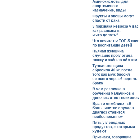
Аминокислоты для
спортсменов:
назначение, виды
Фрукты и овощи могут
спасти от рака
3 признака невроза у вас
как распознать
и что делать?
Что почитать: ТОП-5 книг
по воспитанию детей
Пьяная женщина
случайно проглотила
ложку и забыла об этом
Тучная женщина
сбросила 40 кг, после
того как муж бросил
ее всего через 6 недель
брака
В чем различие в
обучении мальчиков и
девочек: ответ психолог
Врач о лямблиях: «В
большинстве случаев
диагноз ставится
необоснованно»
Пять углеводных
продуктов, с которыми
худеют
Признаки, говорящие