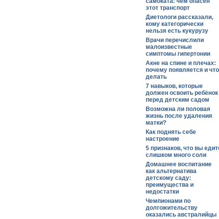
самоката: чем опасен
этот транспорт
Диетологи рассказали,
кому категорически
нельзя есть кукурузу
Врачи перечислили
малоизвестные
симптомы гипертонии
Акне на спине и плечах:
почему появляется и что
делать
7 навыков, которые
должен освоить ребёнок
перед детским садом
Возможна ли половая
жизнь после удаления
матки?
Как поднять себе
настроение
5 признаков, что вы едит
слишком много соли
Домашнее воспитание
как альтернатива
детскому саду:
преимущества и
недостатки
Чемпионами по
долгожительству
оказались австралийцы