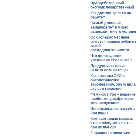
Чудодейственный
окопник лекарственный
Как достичь успеха на
работе?
Самый длинный
авиаперелет в мире:
выдержит ли его челове
Со скольких месяцев
режутся первые зубки и 
какой
последовательности
Что делать, если
увеличена селезенка?
Продукты, которые
нельзя есть натощак
Как связаны ЭКО и
онкологические
заболевания, объяснила
акушер-гинеколог
Феминост Уро – решение
проблемы дисфункции
мочеиспускания
Использование вакуума
при родах
Компьютерные мышки:
что необходимо знать
при их выборе
3 причины отказаться