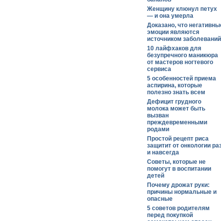
Женщину клюнул петух
— и она умерла
Доказано, что негативны
эмоции являются
источником заболеваний
10 лайфхаков для
безупречного маникюра
от мастеров ногтевого
сервиса
5 особенностей приема
аспирина, которые
полезно знать всем
Дефицит грудного
молока может быть
вызван
преждевременными
родами
Простой рецепт риса
защитит от онкологии ра
и навсегда
Советы, которые не
помогут в воспитании
детей
Почему дрожат руки:
причины нормальные и
опасные
5 советов родителям
перед покупкой