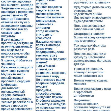
теряет к тебе
состояния здоровья
рук «чувствительными»
интерес
Как очистить авокадо
Лучшие средства
Суд открыл дело по иск
Загрязнение воздуха
защиты кожи от
о признании
приводит к рождению
грязного воздуха
недействительной
детей с низким IQ
Веганское питание
Инструкции о проведени
Квентин Тарантино
для малыша,
судмедэкспертизы
ответил на слухи о
склонного к
завершении карьеры
Пять самых опасных
аллергии
Оливковое масло
заболеваний печени
Когда начинать
снижает риск
Смартфоны наносят
учить дочь
инсульта
больший вред женщинам
краситься
Врачи назвали
чем мужчинам
Названы лучшие
простой и доступный
пляжи Савитара
Три главных фактора
источник витамина D
Какие меры
развития рака
Как общаться с
предпринять, если
подростком, чтобы
Под нос, на локотки и
температура у
не стать тираном
кутикулу. Необычное
ребёнка 35 градусов
5 причин, чтобы есть
использование бальзам
и ниже?
чечевицу
для губ
ТОП-3 бьюти-
Ожирение приводит к
Ученые объяснили,
советы, как
раку чаще курения
почему с возрастом
сохранить свежесть
Медики назвали
люди набирают вес
макияжа в жару
новый признак
По атомному радио
Боли в колене: травма
проблем с сердцем
впервые передали
мениска
Цифровая
музыку
диетология:
Врачи рассказали о пищ
Продукты,
инновационный
с эффектом
способствующие
сервис поможет
антибиотиков
очищению печени
питаться правильно
Пациенты с
Клубника защищает
Ученые рассказали о
пересаженными
слизистую желудка
вреде стресса во
органами поднимутся на
от повреждения при
время беременности
Говерлу для поддержки