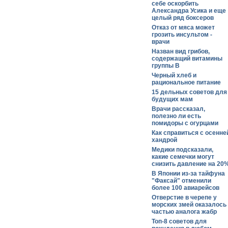
себе оскорбить
Александра Усика и еще
целый ряд боксеров
Отказ от мяса может
грозить инсультом -
врачи
Назван вид грибов,
содержащий витамины
группы В
Черный хлеб и
рациональное питание
15 дельных советов для
будущих мам
Врачи рассказал,
полезно ли есть
помидоры с огурцами
Как справиться с осенне
хандрой
Медики подсказали,
какие семечки могут
снизить давление на 20
В Японии из-за тайфуна
"Факсай" отменили
более 100 авиарейсов
Отверстие в черепе у
морских змей оказалось
частью аналога жабр
Топ-8 советов для