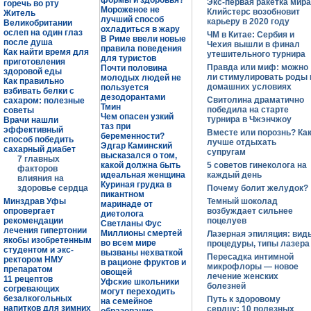
формы и здоровья?
Экс-первая ракетка мира
горечь во рту
Мороженое не
Клийстерс возобновит
Житель
лучший способ
карьеру в 2020 году
Великобритании
охладиться в жару
ослеп на один глаз
ЧМ в Китае: Сербия и
В Риме ввели новые
после душа
Чехия вышли в финал
правила поведения
Как найти время для
утешительного турнира
для туристов
приготовления
Правда или миф: можно
Почти половина
здоровой еды
ли стимулировать роды 
молодых людей не
Как правильно
домашних условиях
пользуется
взбивать белки с
дезодорантами
Свитолина драматично
сахаром: полезные
Тмин
победила на старте
советы
Чем опасен узкий
турнира в Чжэнчжоу
Врачи нашли
таз при
эффективный
Вместе или порознь? Ка
беременности?
способ победить
лучше отдыхать
Эдгар Каминский
сахарный диабет
супругам
высказался о том,
7 главных
какой должна быть
5 советов гинеколога на
факторов
идеальная женщина
каждый день
влияния на
Куриная грудка в
здоровье сердца
Почему болит желудок?
пикантном
Минздрав Уфы
Темный шоколад
маринаде от
опровергает
возбуждает сильнее
диетолога
рекомендации
поцелуев
Светланы Фус
лечения гипертонии
Миллионы смертей
Лазерная эпиляция: вид
якобы изобретенным
во всем мире
процедуры, типы лазера
студентом и экс-
вызваны нехваткой
Пересадка интимной
ректором НМУ
в рационе фруктов и
микрофлоры — новое
препаратом
овощей
лечение женских
11 рецептов
Уфские школьники
болезней
согревающих
могут переходить
безалкогольных
Путь к здоровому
на семейное
напитков для зимних
сердцу: 10 полезных