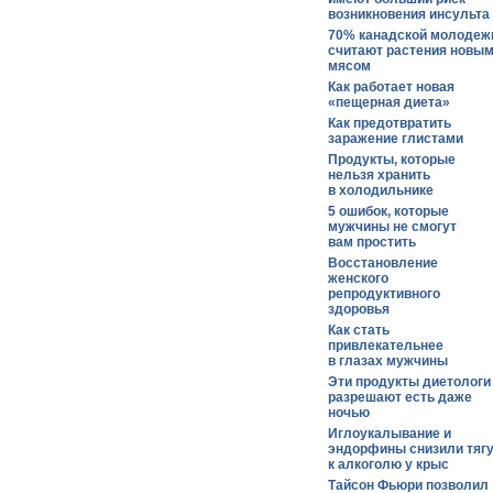
возникновения инсульта
70% канадской молодеж
считают растения новы
мясом
Как работает новая
«пещерная диета»
Как предотвратить
заражение глистами
Продукты, которые
нельзя хранить
в холодильнике
5 ошибок, которые
мужчины не смогут
вам простить
Восстановление
женского
репродуктивного
здоровья
Как стать
привлекательнее
в глазах мужчины
Эти продукты диетологи
разрешают есть даже
ночью
Иглоукалывание и
эндорфины снизили тяг
к алкоголю у крыс
Тайсон Фьюри позволил