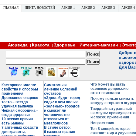
ГЛАВНАЯ
ЛЕНТА НОВОСТЕЙ
АРХИВ 1
АРХИВ 2
АРХИВ 3
АРХИВ 4
Аюрведа
Красота
Здоровье
Интернет-магазин
Этнот
|
|
|
|
Добро п
высоко
оздоро
Для Вас
Что может вызвать
Касторовое масло:
Симптомы и
осеннюю депрессию:
свойства и способы
лечение болезней
ответ психолога
применения
суставов
Дрожжевое опарное
«Здесь будет город-
Почему нельзя снимать
тесто – всегда
сад»: в чем польза
кожуру с горького огурца
удачная выпечка
«зеленых» городов
Твердый натуральный
Чёрная смородина -
и сможет ли
шампунь: преимущества
ягода здоровья
человечество
и способ применения
10 веских причин
отказаться от
Неврастения
есть бананы
мегаполисов
7 аптечных средств
В стиле ретро:
Топ-8 специй, которые
для красоты,
6 важных правил
сжигают жир и улучшаю