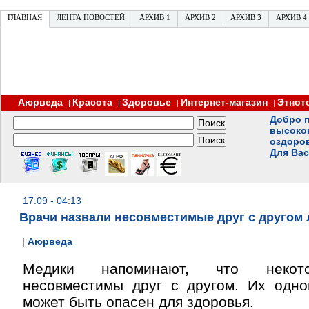
ГЛАВНАЯ
ЛЕНТА НОВОСТЕЙ
АРХИВ 1
АРХИВ 2
АРХИВ 3
АРХИВ 4
Аюрведа
Красота
Здоровье
Интернет-магазин
Этнот
|
|
|
|
Добро п
высоко
оздоро
Для Вас
17.09 - 04:13
Врачи назвали несовместимые друг с другом 
|
Аюрведа
Медики напоминают, что некото
несовместимы друг с другом. Их одн
может быть опасен для здоровья.