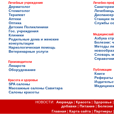
Лечебные учреждения
Лечебно-про
Дерматолог
Санатории
Стоматолог
Лечебниц
Терапевт
Диспансе
Аптеки
Станции п
Оптика
Службы с
Детские Поликлиники
Гос. учреждения
Медицинский
Клиники
Азбука ст
Родильные дома и женские
Болезни: ч
консультации
Методы ле
Наркологическая помощь
новообра
Ветеринарные услуги
Словарь м
Справочни
Производители
Лекарств
Оборудование
Публикации
Книги
Рефераты
Красота и здоровье
Издательс
SPA салоны
Медицинск
Массажные салоны Савитара
Салоны красоты
НОВОСТИ:
Аюрведа
|
Красота
|
Здоровье
добавки
|
Питание
|
Болезни
Главная
|
Карта сайта
|
Партнеры