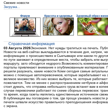
Свежие новости
Загрузка...
Форум
Красота и здоровье
Здоровый образ жизн
Справочная информация
03 Августа 2026
Экономия. Нет нужды тратиться на печать. Пуб
Новости на веб-сайтах выкладываются в течение дня, натрее, ч
информацию о происшествиях в Сыктывкаре или каком-то другом 
по пути заезжает в определенные места, чтобы забрать или выгр
маршруту, зато обходится недорого.Возможность комментирован
порталы привлекают внимание к опубликованным материалам. Пуб
решили разузнать, какие новости Коми сегодня самые актуальн
можно с помощью автоперевозчиков, которые зарабатывают на эт
великое множество. Из них можно выбрать те, которые работают
пожелается. Тем не менее с распространением нетбуков и айфо
стоит думать, что отправка небольшого груза встанет вам в копе
случае перевозчики работают по схеме сборных перевозок: тран
то время, когда газеты являлись единственным источником све
В публикации мы поговорим о том, где проще узнавать новости 
печати шлвали искусство правильного преподношения информаци
с экрана.