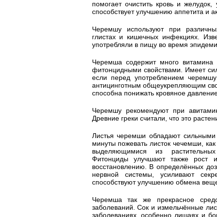
помогает очистить кровь и желудок,
способствует улучшению аппетита и а
Черемшу используют при различных
глистах и кишечных инфекциях. Изве
употребляли в пищу во время эпидеми
Черемша содержит много витамина 
фитонцидными свойствами. Имеет сил
если перед употреблением черемшу 
антицинготным общеукрепляющим свой
способна понижать кровяное давление
Черемшу рекомендуют при авитамино
Древние греки считали, что это расте
Листья черемши обладают сильными 
минуты пожевать листок чечемши, как
выделяющимися из растительных
Фитонциды улучшают также рост и
восстановлению. В определённых доз
нервной системы, усиливают секр
способствуют улучшению обмена веще
Черемша так же прекрасное средс
заболеваний. Сок и измельчённые ли
заболеваниях, особенно лишаях и бо