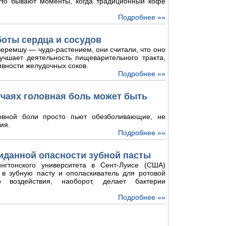
. Но бывают моменты, когда традиционный кофе
Подробнее »»
боты сердца и сосудов
еремшу — чудо-растением, они считали, что оно
лучшает деятельность пищеварительного тракта,
ивности желудочных соков.
Подробнее »»
лучаях головная боль может быть
овной боли просто пьют обезболивающие, не
ия.
Подробнее »»
иданной опасности зубной пасты
нгтонского университета в Сент-Луисе (США)
 в зубную пасту и ополаскиватель для ротовой
о воздействия, наоборот, делает бактерии
Подробнее »»