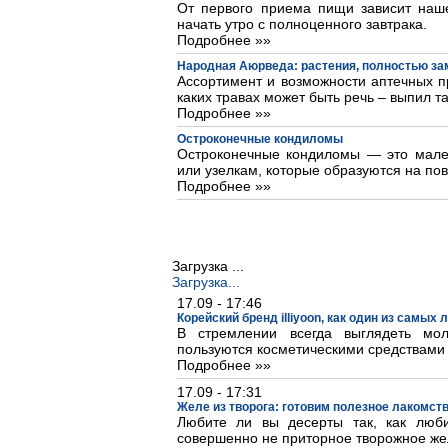
От первого приема пищи зависит наше
начать утро с полноценного завтрака.
Подробнее »»
Народная Аюрведа: растения, полностью з
Ассортимент и возможности аптечных пр
каких травах может быть речь – выпил та
Подробнее »»
Остроконечные кондиломы
Остроконечные кондиломы — это мале
или узелкам, которые образуются на пов
Подробнее »»
Загрузка ...
Загрузка...
17.09 - 17:46
Корейский бренд illiyoon, как один из самых
В стремлении всегда выглядеть м
пользуются косметическими средствами
Подробнее »»
17.09 - 17:31
Желе из творога: готовим полезное лакомст
Любите ли вы десерты так, как люб
совершенно не приторное творожное же