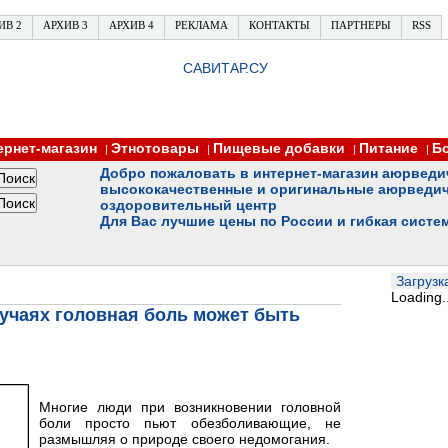
ИВ 2
АРХИВ 3
АРХИВ 4
РЕКЛАМА
КОНТАКТЫ
ПАРТНЕРЫ
RSS
САВИТАР.СУ
ернет-магазин
Этнотовары
Пищевые добавки
Питание
Б
|
|
|
|
Добро пожаловать в интернет-магазин аюрведи
высококачественные и оригинальные аюрведич
оздоровительный центр
Для Вас лучшие цены по России и гибкая систе
Загрузка
Loading..
лучаях головная боль может быть
Многие люди при возникновении головной
боли просто пьют обезболивающие, не
размышляя о природе своего недомогания.