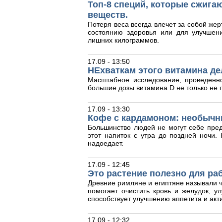
Топ-8 специй, которые сжига
веществ.
Потеря веса всегда влечет за собой жер
состоянию здоровья или для улучшен
лишних килограммов.
17.09 - 13:50
НЕхваткам этого витамина де
Масштабное исследование, проведенн
большие дозы витамина D не только не п
17.09 - 13:30
Кофе с кардамоном: необычн
Большинство людей не могут себе пред
этот напиток с утра до поздней ночи
надоедает.
17.09 - 12:45
Это растение полезно для ра
Древние римляне и египтяне называли ч
помогает очистить кровь и желудок, у
способствует улучшению аппетита и акт
17.09 - 12:32