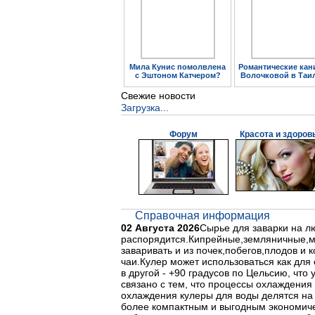
Мила Кунис помолвлена
Романтические кан
с Эштоном Катчером?
Волочковой в Таи
Свежие новости
Загрузка...
Форум
Красота и здоров
Справочная информация
02 Августа 2026
Сырье для заварки на лю
распорядится.Кипрейные,земляничные,ма
заваривать и из почек,побегов,плодов и
чаи.Кулер может использоваться как для 
в другой - +90 градусов по Цельсию, что
связано с тем, что процессы охлаждения 
охлаждения кулеры для воды делятся на
более компактным и выгодным экономиче