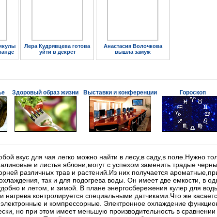
икулы
Лера Кудрявцева готова
Анастасия Волочкова
ланде
уйти в декрет
вышла замуж
ье
Здоровый образ жизни
Выставки и конференции
Гороскоп
бой вкус для чая легко можно найти в лесу,в саду,в поле.Нужно то
линовые и листья яблони,могут с успехом заменить традые черны
 корней различных трав и растений.Из них получается ароматные,п
охлаждения, так и для подогрева воды. Он имеет две емкости, в од
 удобно и летом, и зимой. В плане энергосбережения кулер для вод
и нагрева контролируется специальными датчиками.Что же касается
 электронные и компрессорные. Электронное охлаждение функцион
ски, но при этом имеет меньшую производительность в сравнени