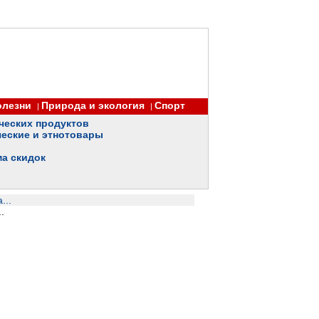
олезни
Природа и экология
Спорт
|
|
ческих продуктов
еские и этнотовары
ма скидок
...
.