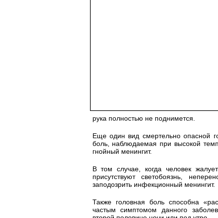
рука полностью не поднимется.
Еще один вид смертельно опасной г
боль, наблюдаемая при высокой темп
гнойный менингит.
В том случае, когда человек жалуе
присутствуют светобоязнь, неперен
заподозрить инфекционный менингит.
Также головная боль способна «ра
частым симптомом данного заболев
второй половине ночи или под утро.