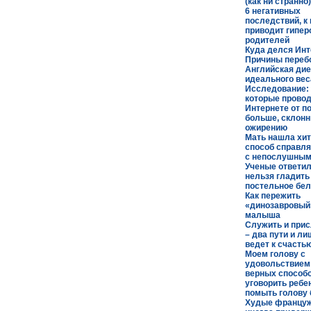
(как ни странно
6 негативных
последствий, к
приводит гипер
родителей
Куда делся Инт
Причины переб
Английская дие
идеального вес
Исследование: 
которые провод
Интернете от п
больше, склонн
ожирению
Мать нашла хи
способ справля
с непослушным
Ученые ответил
нельзя гладить
постельное бе
Как пережить
«динозавровый
малыша
Служить и при
– два пути и ли
ведет к счасть
Моем голову с
удовольствием:
верных способ
уговорить ребе
помыть голову 
Худые францу