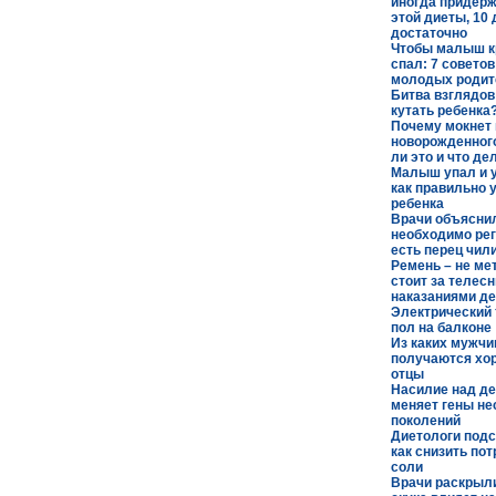
иногда придер
этой диеты, 10 
достаточно
Чтобы малыш к
спал: 7 советов
молодых родит
Битва взглядов:
кутать ребенка
Почему мокнет 
новорожденного
ли это и что де
Малыш упал и 
как правильно 
ребенка
Врачи объяснил
необходимо ре
есть перец чил
Ремень – не мет
стоит за телес
наказаниями де
Электрический
пол на балконе
Из каких мужчи
получаются хо
отцы
Насилие над д
меняет гены не
поколений
Диетологи подс
как снизить по
соли
Врачи раскрыли