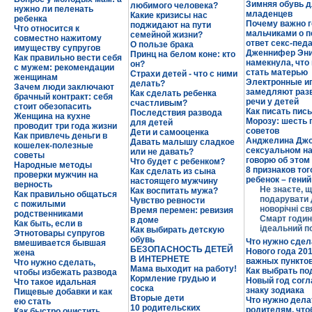
Зимняя обувь 
любимого человека?
нужно ли пеленать
младенцев
Какие кризисы нас
ребенка
Почему важно г
поджидают на пути
Что относится к
мальчиками о п
семейной жизни?
совместно нажитому
ответ секс-педа
О пользе брака
имуществу супругов
Дженнифер Эни
Принц на белом коне: кто
Как правильно вести себя
намекнула, что
он?
с мужем: рекомендации
стать матерью
Страхи детей - что с ними
женщинам
Электронные и
делать?
Зачем люди заключают
замедляют раз
Как сделать ребенка
брачный контракт: себя
речи у детей
счастливым?
стоит обезопасить
Как писать пис
Последствия развода
Женщина на кухне
Морозу: шесть
для детей
проводит три года жизни
советов
Дети и самооценка
Как привлечь деньги в
Анджелина Джо
Давать малышу сладкое
кошелек-полезные
сексуальном на
или не давать?
советы
говорю об этом
Что будет с ребенком?
Народные методы
8 признаков тог
Как сделать из сына
проверки мужчин на
ребенок – гений
настоящего мужчину
верность
Не знаєте, 
Как воспитать мужа?
Как правильно общаться
подарувати 
Чувство ревности
с пожилыми
новорічні св
Время перемен: ревизия
родственниками
Смарт годин
в доме
Как быть, если в
ідеальний п
Как выбирать детскую
Этнотовары супругов
обувь
Что нужно сдел
вмешивается бывшая
БЕЗОПАСНОСТЬ ДЕТЕЙ
Нового года 20
жена
В ИНТЕРНЕТЕ
важных пункто
Что нужно сделать,
Мама выходит на работу!
Как выбрать по
чтобы избежать развода
Кормление грудью и
Новый год согл
Что такое идальная
соска
знаку зодиака
Пищевые добавки и как
Вторые дети
Что нужно дела
ею стать
10 родительских
родителям, чт
Как быстро очистить