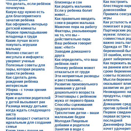
Как построить
близнецы и сон
Что делать, если ребёнок
блестящую кар
Как родить мальчика
почемучка
домохозяйки
Если у ребенка болит
Какую еду нужно есть
Правила сексу
живот…
для благоприятного
игры
Как правильно вводить
зачатия ребёнка
Как усталость 
соки в рацион малыша
Как оформить интерьер
помогают в род
Мамочке пора на работу
детской комнаты
Партнерские ро
Факторы, указывающие
Первое прикладывание
мужем: плюсы 
на то, что вы –
младенца к груди
совместных род
действительно пара
Какие лучше всего
важно знать па
Ваш ребёнок говорит
покупать игрушки
Одежда от ТМ «
вам: «Нет!»
малышу
беременной бы
Заводим домашнего
Молоко спасает от
10 ошибок, кот
друга
инсульта и инфаркта:
дают забереме
Как определить, что ваш
уверяют ученые
Как пережить 
ребёнок лжёт
Полезные советы для
на раннем или 
Почему ребёнок может
пары, которая решила
сроке беременн
отказаться от груди
завести ребенка
советы психол
Эти неприятные разводы
Как сделать день
Мысли береме
и расставания...
рождения ребёнка
оказывают вли
Развитие произвольного
интересным
развитие их де
внимания у детей
Уборка - с точки зрения
Неожиданно: н
дошкольного возраста
мужчины
продукты, сод
Этнотовары с ребёнком
Крик и шлепки родителей
алкоголь
мужа от первого брака
у детей вызывают рак
Домашние сред
Способы сцеживания
Разница между детьми:
против зубной 
грудного молока
когда ждать следующего
Первое свидани
Трёхлетние детки – ваши
аиста
первая встреча
маленькие бедки
Какой возраст считается
последней
Молодая Пищевые
идеальным для создания
Дженнифер Эни
добавки и родители
семьи
хочет удочерит
Занятия в воде с
Какие темы лучше не