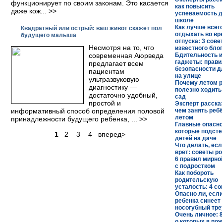
функционирует по своим законам. Это касается
как повысить
даже кож... >>
успеваемость д
школе
Как лучше всег
Квадратный или острый: ваш живот скажет пол
отдыхать во вр
будущего малыша
отпуска: 3 сове
Несмотря на то, что
известного бло
современная Аюрведа
Бдительность и
гаджеты: прав
предлагает всем
безопасности д
пациентам
на улице
ультразвуковую
Почему летом 
диагностику —
полезно ходить
достаточно удобный,
сад
простой и
Эксперт расска
информативный способ определения половой
чем занять реб
летом
принадлежности будущего ребенка, ... >>
Главные опасно
которые подст
1
2 3 4 вперед>
детей на даче
Что делать, ес
врет: советы р
6 правил мирно
с подростком
Как побороть
родительскую
усталость: 4 со
Опасно ли, если
ребенка синеет
носогубный тре
Очень личное: 
о которых я по