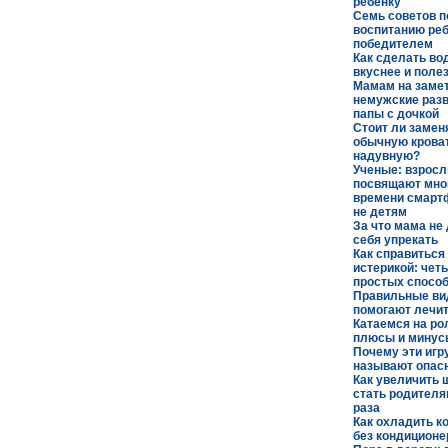
ребенку
Семь советов п
воспитанию ре
победителем
Как сделать во
вкуснее и поле
Мамам на замет
немужские раз
папы с дочкой
Стоит ли замен
обычную кроват
надувную?
Ученые: взрос
посвящают мно
времени смарт
не детям
За что мама не
себя упрекать
Как справиться
истерикой: чет
простых спосо
Правильные ви
помогают лечит
Катаемся на ро
плюсы и минус
Почему эти игр
называют опа
Как увеличить 
стать родителя
раза
Как охладить к
без кондицион