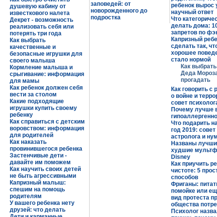
заповедей: от
ребенок вырос
душевую кабину от
новорожденного до
научный ответ
известкового налета
подростка
Что категориче
Декрет - возможность
делать дома: 1
реализовать себя или
запретов по фэ
потерять три года
Капризный ребе
Как выбрать
сделать так, ч
качественные и
хорошее повед
безопасные игрушки для
стало нормой
своего малыша
Как выбрать
Кормление малыша и
Деда Мороза
срыгивание: информация
прогадать
для мамы
Как ребенок должен себя
Как говорить с
вести за столом
о войне и терро
Какие подходящие
совет психолог
игрушки купить своему
Почему лучше 
ребенку
гипоаллергенн
Как справиться с детским
Что подарить н
воровством: информация
год 2019: совет
для родителей
астролога и ну
Как наказать
Названы лучши
провинившегося ребенка
худшие мульт
Застенчивые дети -
Disney
давайте им поможем
Как приучить ре
Как научить своих детей
чистоте: 5 про
не быть агрессивными
способов
Капризный малыш:
Фриганы: питат
спешим на помощь
помойке или ещ
родителям
вид протеста п
У вашего ребенка нету
общества потр
друзей: что делать
Психолог назва
Дети и карманные