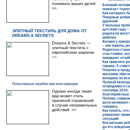
понимать ваших детей
Близкий челов
>>
помогает терпе
Как наладить б
Пищевые добав
дружной
У малыша проб
детском саду – 
ЭЛИТНЫЙ ТЕКСТИЛЬ ДЛЯ ДОМА ОТ
родители могут
DREAMS & SECRETS
ребенку
Колики у новор
Dreams & Secrets —
– как помочь р
элитный текстиль с
Родители стан
европейским шармом
счастливее, ко
>>
покидают отчий
Как приучить ре
горшку: 5 совет
Покупка в прод
магазине обес
женщину на вс
Лунный календ
Популярные ошибки при консервации
огородника и с
сентябре 2019:
Однако иногда такая
благоприятные
еда может стать
Почему соврем
причиной отравлений
дети начинают 
в случае неправильных
говорить
действий. >>
Как понять, что
управляет вами
ситуаций
Воспитание реб
до его рождени