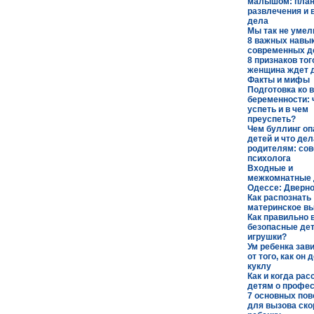
малышом: план
развлечения и
дела
Мы так не умел
8 важных навы
современных д
8 признаков тог
женщина ждет д
Факты и мифы
Подготовка ко 
беременности: 
успеть и в чем
преуспеть?
Чем буллинг оп
детей и что дел
родителям: сов
психолога
Входные и
межкомнатные 
Одессе: Дверн
Как распознать
материнское в
Как правильно 
безопасные де
игрушки?
Ум ребенка зав
от того, как он 
куклу
Как и когда ра
детям о профе
7 основных пов
для вызова ско