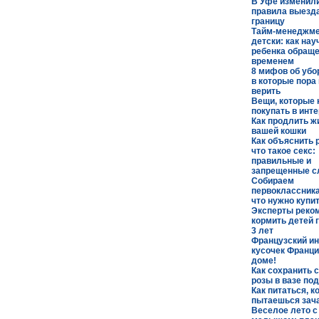
В Уфе изменил
правила выезда
границу
Тайм-менеджме
детски: как нау
ребенка обращ
временем
8 мифов об убо
в которые пора
верить
Вещи, которые 
покупать в инт
Как продлить ж
вашей кошки
Как объяснить 
что такое секс:
правильные и
запрещенные с
Собираем
первоклассника
что нужно купи
Эксперты реко
кормить детей 
3 лет
Французский ин
кусочек Франци
доме!
Как сохранить 
розы в вазе по
Как питаться, к
пытаешься зач
Веселое лето с