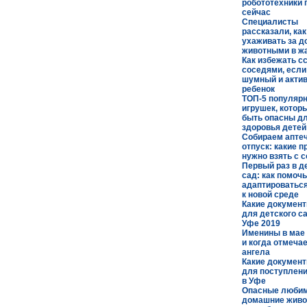
робототехники 
сейчас
Специалисты
рассказали, ка
ухаживать за 
животными в ж
Как избежать сс
соседями, если
шумный и акти
ребенок
ТОП-5 популяр
игрушек, котор
быть опасны д
здоровья детей
Собираем аптеч
отпуск: какие 
нужно взять с 
Первый раз в д
сад: как помочь
адаптироваться
к новой среде
Какие докумен
для детского с
Уфе 2019
Именины в мае 
и когда отмеча
ангела
Какие докумен
для поступлени
в Уфе
Опасные любим
домашние жив