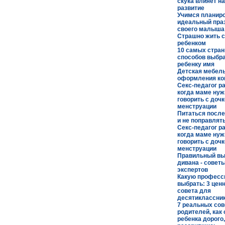
скука влияет н
развитие
Учимся планир
идеальный пра
своего малыша
Страшно жить 
ребенком
10 самых стра
способов выбр
ребенку имя
Детская мебел
оформления к
Секс-педагог р
когда маме нуж
говорить с дочк
менструации
Питаться после
и не поправлят
Секс-педагог р
когда маме нуж
говорить с дочк
менструации
Правильный в
дивана - совет
экспертов
Какую профес
выбрать: 3 цен
совета для
десятиклассни
7 реальных сов
родителей, как
ребенка дорого,