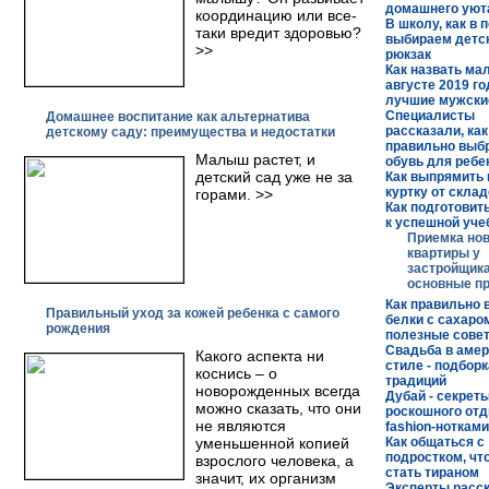
домашнего уют
координацию или все-
В школу, как в 
таки вредит здоровью?
выбираем детс
>>
рюкзак
Как назвать ма
августе 2019 го
лучшие мужски
Специалисты
Домашнее воспитание как альтернатива
рассказали, как
детскому саду: преимущества и недостатки
правильно выб
Малыш растет, и
обувь для ребе
детский сад уже не за
Как выпрямить
куртку от скла
горами. >>
Как подготовит
к успешной уче
Приемка но
квартиры у
застройщика
основные п
Как правильно 
Правильный уход за кожей ребенка с самого
белки с сахаро
рождения
полезные сове
Свадьба в аме
Какого аспекта ни
стиле - подбор
коснись – о
традиций
новорожденных всегда
Дубай - секрет
можно сказать, что они
роскошного отд
не являются
fashion-нотками
уменьшенной копией
Как общаться с
подростком, чт
взрослого человека, а
стать тираном
значит, их организм
Эксперты расск