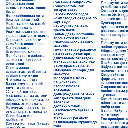
Семейные конфликты
Почему дети пи
Обнаружен один
Советы о том, как
утробе матери?
недостаток счастливого
забеременеть
Как назвать дев
брака
Заботы после родов.
марте 2019 год
Недолюбленные дети
Кому сегодня свадьба по
женские имена
богатых родителей
карману?
Кулинарное
Мать - одиночка: какой
Как отучить ребенка
путешествие: к
выбор сделать
грызть ногти
развлекаются 
Родительская тирания:
Почему дети постоянно
масленичную н
шанс выжить есть всегда
ворочаются во сне?
мире
Как правильно вести
Спокойный сон вашего
Почему дети та
семейные переговоры
малыша
неблагодарны
Как пережить
Путешествие с ребенком:
Уборка в доме: 
беременность жены
чем занять детей при
которые могут 
Пол будущего ребенка
длительном переезде?
сказаться на з
зависит от привычек
Маленький Ребенок. Как
5 забытых цвет
родителей
найти время на себя?
бабушек, котор
Какие эмоции
Выбираем прикорм для
вылечат всю с
испытывает ребёнок на
малютки
Как у ребенка
первом году жизни
Молодая мама: как
формируется
Что делать, если у
рационально
заниженная са
Вашего мужа лучший
распоряжаться
Старшие дети 
друг – женщина
временем
любимчиками р
20 вещей, которые
День рождения ребенка:
- ученые
мужчины всегда хотели
как сделать праздник
Как обычная со
объяснить женщинам, но
веселым
облегчить жизнь
боялись это сделать
Детский уголок -
лайфхаков
Мужчинам советуют не
безопасность превыше
8 типов бабуль
откладывать отцовство
всего
мы станем
Какие браки мы
Маленький ребенок:
Где приобрести
выбираем
развивающие игрушки до
качественные 
Кому из молодых больше
года
дома, квартиры
нужен брак