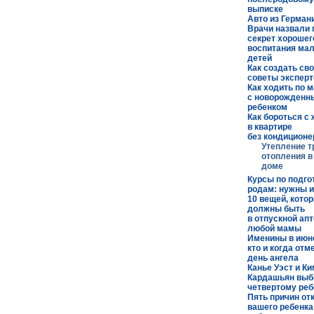
выписке
Авто из Герман
Врачи назвали
секрет хорошег
воспитания ма
детей
Как создать сво
советы эксперт
Как ходить по 
с новорожденн
ребенком
Как бороться с
в квартире
без кондиционе
Утепление т
отопления в
доме
Курсы по подго
родам: нужны и
10 вещей, кото
должны быть
в отпускной ап
любой мамы
Именины в июне
кто и когда отм
день ангела
Канье Уэст и Ки
Кардашьян выб
четвертому реб
Пять причин от
вашего ребенка