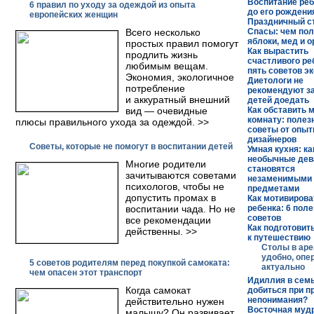
Воспитание реб
6 правил по уходу за одеждой из опыта
до его рождени
европейских женщин
Праздничный с
Всего несколько
Спасы: чем по
яблоки, мед и о
простых правил помогут
Как вырастить
продлить жизнь
счастливого ре
любимым вещам.
пять советов э
Экономия, экологичное
Диетологи не
потребление
рекомендуют з
и аккуратный внешний
детей доедать
вид — очевидные
Как обставить 
комнату: полез
плюсы правильного ухода за одеждой. >>
советы от опы
дизайнеров
Советы, которые не помогут в воспитании детей
Умная кухня: ка
необычные де
Многие родители
становятся
зачитываются советами
незаменимыми
психологов, чтобы не
предметами
допустить промах в
Как мотивирова
воспитании чада. Но не
ребенка: 6 пол
советов
все рекомендации
Как подготовит
действенны. >>
к путешествию
Столы в аре
удобно, опе
5 советов родителям перед покупкой самоката:
актуально
чем опасен этот транспорт
Идиллия в семь
Когда самокат
добиться при п
непонимания?
действительно нужен
Восточная муд
малышу? Он развивает