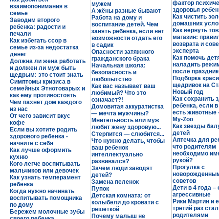
фактор психиче
мужем
взаимопонимания в
здоровья ребен
А жёны разные бывают
семье
Как чистить зол
Работа на дому и
Заводим второго
домашних усло
воспитание детей. Чем
ребенка: радости и
Как вернуть тов
занять ребёнка, если нет
печали
магазин: прави
возможности отдать его
Как избегать ссор в
возврата и сов
в садик
семье из-за недостатка
эксперта
Опасности затяжного
денег
Как помочь дет
гражданского брака
Должна ли жена работать
наладить режи
Начальная школа:
и должен ли муж быть
после праздник
безопасность и
щедрым: это стоит знать
Подборка крас
любопытство
Симптомы кризиса в
щедривок на С
Как вас называет ваш
семейных Этнотоварых и
Новый год
любимый? Что это
как ему противостоять
Как сохранить 
означает?!
Чем пахнет дом каждого
ребенка, если 
Домовитая аккуратистка
из нас
есть животные 
— мечта мужчины?
От чего зависит вкус
My-Zoo
Мнительность или муж
кофе
Как звезды бал
любит жену здоровую...
Если вы хотите родить
детей
Стерпится — слюбится...
здорового ребенка -
Аптечка для реб
Что нужно делать, чтобы
начните с себя
что родителям
ваш ребенок
Как лучше оформить
необходимо им
интеллектуально
кухню
рукой?
развивался?
Кого легче воспитывать
Прогулка с
Зачем люди заводят
мальчиков или девочек
новорожденным
детей?
Как узнать темперамент
советов
Замена пеленок
ребенка
Дети в 4 года –
Пупок
Когда нужно начинать
агрессивные
Детская комната: от
воспитывать помощника
Рики Мартин и е
колыбели до кровати с
по дому
третий раз стал
решеткой
Бережем молочные зубы
родителями
Почему малыш не
своего ребенка