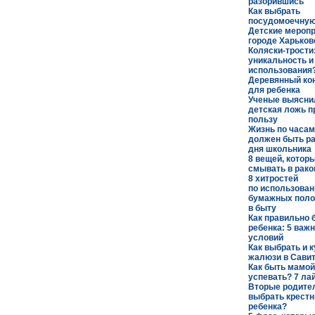
разорившись
Как выбрать
посудомоечну
Детские меропр
городе Харьков
Коляски-трости:
уникальность и
использования
Деревянный ко
для ребенка
Ученые выяснил
детская ложь п
пользу
Жизнь по часам
должен быть р
дня школьника
8 вещей, котор
смывать в рак
8 хитростей
по использова
бумажных поло
в быту
Как правильно 
ребенка: 5 важ
условий
Как выбрать и 
жалюзи в Сави
Как быть мамой
успевать? 7 ла
Вторые родител
выбрать крест
ребенка?