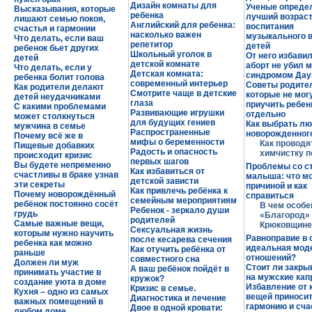
Дизайн комнаты для
Ученые опреде
Высказывания, которые
ребенка
лучший возраст
лишают семью покоя,
Английский для ребенка:
воспитания
счастья и гармонии
насколько важен
музыкального в
Что делать, если ваш
репетитор
детей
ребенок бьет других
Школьный уголок в
От него избавил
детей
детской комнате
аборт не убил 
Что делать, если у
Детская комната:
синдромом Дау
ребенка болит голова
современный интерьер
Советы родите
Как родители делают
Смотрите чаще в детские
которые не мог
детей неудачниками
глаза
приучить ребен
С какими проблемами
Развивающие игрушки
отдельно
может столкнуться
для будущих гениев
Как выбрать лю
мужчина в семье
Распространенные
новорожденног
Почему всё же в
мифы о беременности
Как проводя
Пищевые добавких
Радость и опасность
химчистку 
происходит кризис
первых шагов
Вы будете непременно
Проблемы со с
Как избавиться от
счастливы в браке узнав
малыша: что мо
детской зависти
эти секреты
причиной и как
Как привлечь ребёнка к
Почему новорождённый
справиться
семейным мероприятиям
ребёнок постоянно сосёт
В чем особе
Ребенок - зеркало души
грудь
«Благород»
родителей
Самые важные вещи,
Крюковщине
Сексуальная жизнь
которым нужно научить
Равноправие в
после кесарева сечения
ребенка как можно
идеальная мод
Как отучить ребёнка от
раньше
отношений?
совместного сна
Должен ли муж
Стоит ли закры
А ваш ребёнок пойдёт в
принимать участие в
на мужские кап
кружок?
создание уюта в доме
Избавление от 
Кризис в семье.
Кухня – одно из самых
вещей приноси
Диагностика и лечение
важных помещений в
гармонию и сча
Двое в одной кровати:
любом доме