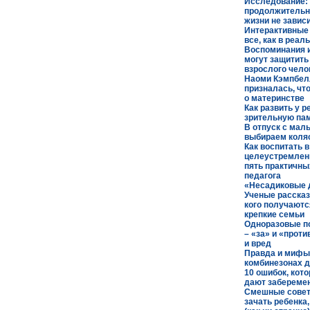
Исследование:
продолжительн
жизни не зависи
Интерактивные 
все, как в реал
Воспоминания и
могут защитить
взрослого чело
Наоми Кэмпбел
призналась, чт
о материнстве
Как развить у р
зрительную па
В отпуск с ма
выбираем коля
Как воспитать в
целеустремлен
пять практичны
педагога
«Несадиковые 
Ученые рассказ
кого получают
крепкие семьи
Одноразовые п
– «за» и «проти
и вред
Правда и мифы
комбинезонах д
10 ошибок, кот
дают забереме
Смешные совет
зачать ребенка