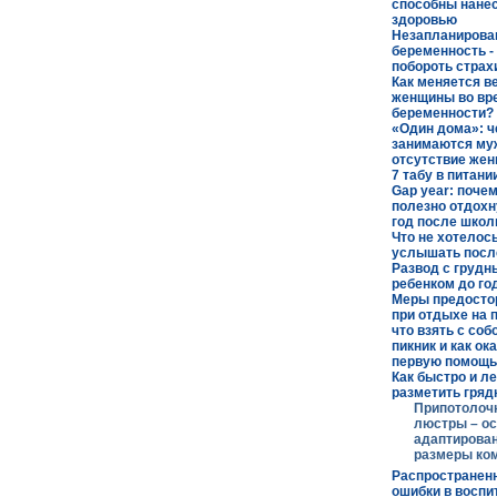
способны нанес
здоровью
Незапланирова
беременность - 
побороть страх
Как меняется в
женщины во вр
беременности?
«Один дома»: 
занимаются му
отсутствие же
7 табу в питани
Gap year: поче
полезно отдохн
год после шко
Что не хотелос
услышать посл
Развод с груд
ребенком до го
Меры предосто
при отдыхе на 
что взять с соб
пикник и как ок
первую помощь
Как быстро и ле
разметить гряд
Припотолоч
люстры – о
адаптирова
размеры ко
Распространен
ошибки в воспи