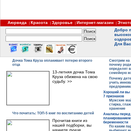
Аюрведа
Красота
Здоровье
Интернет-магазин
Этнот
|
|
|
|
Добро п
высоко
оздоро
Для Вас
Дочка Тома Круза оплакивает потерю второго
Смотрим на
отца
почему род
определят 
13-летняя дочка Тома
семейную ж
Круза обижена на свою
Почему дет
судьбу. >>
учить иннов
предприним
Хороший ли вы 
7 признаков
Мужские май
стирка, глаж
хранение
Что почитать: ТОП-5 книг по воспитанию детей
Анализы перед
планированием
Прочитав книги из
беременности
нашей подборки, вы
По каким п
начнете лучше
выбирают м