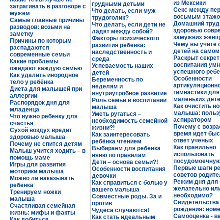
из Мексики
грудными детьми
затрагивать в разговоре с
Секс между пе
Что делать, если муж
мужем
восьмым этаж
трудоголик?
Самые главные причины
Домашний труд
Что делать, если дети не
разводов: возьми на
здоровью совр
ладят между собой?
заметку
замужних женщ
Факторы психического
Причины по которым
Чему вы учите 
развития ребёнка:
распадаются
детей на самом
наследственность и
современные семьи
Раскрыт секрет
среда
Какие проблемы
воспитания умн
Успеваемость наших
ожидают каждую семью
успешного ребе
детей
Как удалить инородное
Особенности
Беременность по
тело у ребёнка
артикуляционн
неделям и
Диета для малышей при
гимнастики для
внутриутробное развитие
аллергии
маленьких дет
Роль семьи в воспитании
Распорядок дня для
Как очистить но
малыша
младенца
малыша: польз
Уметь ругаться –
Что нужно ребенку для
аспиратором
необходимость семейной
счастья
Почему с возра
жизни?!
Сухой воздух вредит
время идет быс
Как заинтересовать
здоровью малыша
ответ ученых
ребёнка чтением
Почему не спится детям
Как правильно
Выбираем для ребёнка
Малыш учится ходить – в
использовать
няню по правилам
помощь маме
посудомоечну
Дети – основа семьи?!
Игры для развития
Первые шаги ре
Особенности воспитания
моторики малыша
советов родит
девочки
Можно ли наказывать
Режим дня для 
Как справиться с болью у
ребёнка
желательно ил
вашего малыша
Тренируем ножки
необходимо?
Совместные роды. За и
малыша
Свидетельства
против
Счастливая семейная
рождения: номе
Чудеса случаются!
жизнь: мифы и факты
Самооценка - 
Как стать идеальным
Как добиться