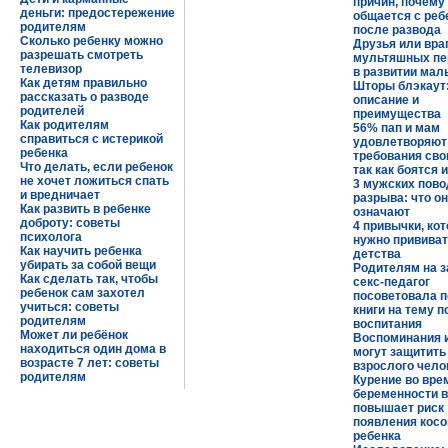
причин, почему 
деньги: предостережение
общается с реб
родителям
после развода
Сколько ребенку можно
Друзья или вра
разрешать смотреть
мультяшных пе
телевизор
в развитии ма
Как детям правильно
Шторы блэкаут
рассказать о разводе
описание и
родителей
преимущества
Как родителям
56% пап и мам
справиться с истерикой
удовлетворяют
ребенка
требования сво
Что делать, если ребенок
так как боятся 
не хочет ложиться спать
3 мужских пово
и вредничает
разрыва: что о
Как развить в ребенке
означают
доброту: советы
4 привычки, ко
психолога
нужно прививат
Как научить ребенка
детства
убирать за собой вещи
Родителям на з
Как сделать так, чтобы
секс-педагог
ребенок сам захотел
посоветовала 
учиться: советы
книги на тему п
родителям
воспитания
Может ли ребёнок
Воспоминания и
находиться один дома в
могут защитить
возрасте 7 лет: советы
взрослого чело
родителям
Курение во вре
беременности в
повышает риск
появления косо
ребенка