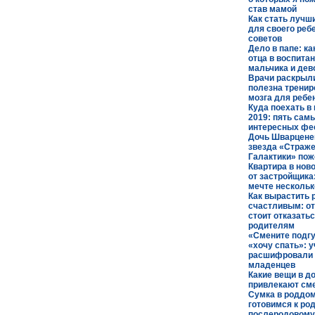
став мамой
Как стать лучш
для своего ребе
советов
Дело в папе: ка
отца в воспита
мальчика и дев
Врачи раскрыли
полезна тренир
мозга для ребе
Куда поехать в
2019: пять сам
интересных фе
Дочь Шварценег
звезда «Страж
Галактики» по
Квартира в нов
от застройщика:
мечте нескольк
Как вырастить 
счастливым: от
стоит отказать
родителям
«Смените подгу
«хочу спать»: 
расшифровали 
младенцев
Какие вещи в д
привлекают см
Сумка в роддом
готовимся к ро
послеродовому