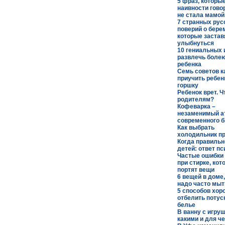
5 фраз, которые
наивности гово
не стала мамой
7 странных рус
поверий о бере
которые застав
улыбнуться
10 гениальных 
развлечь боле
ребенка
Семь советов к
приучить ребен
горшку
Ребенок врет. Ч
родителям?
Кофеварка –
незаменимый а
современного 
Как выбрать
холодильник п
Когда правильн
детей: ответ п
Частые ошибки
при стирке, кот
портят вещи
6 вещей в доме
надо часто мыт
5 способов хор
отбелить поту
белье
В ванну с игру
какими и для че