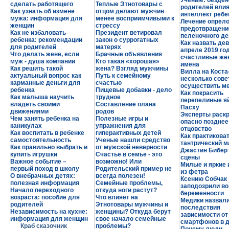
Ученые: безде
сделать работящего
Теплые Этнотовары с
родителей влия
Как узнать об измене
отцом делают мужчин
интеллект ребе
мужа: информация для
менее восприимчивыми к
Лечение опрело
женщин
стрессу
предотвращени
Как не избаловать
Президент ветировал
пеленочного д
ребенка: рекомендации
закон о суррогатных
Как назвать дев
для родителей
матерях
апреле 2019 го
Что делать жене, если
Брачные объявления
счастливые же
муж - душа компании
Кто такая «хорошая»
имена
Как решить такой
жена? Взгляд мужчины
Вилла на Коста
актуальный вопрос как
Путь к семейному
несколько совет
карманные деньги для
счастью
осуществить м
ребенка
Пищевые добавки - дело
Как покрасить
Как малыша научить
трудное
перепелиные я
владеть своими
Составление плана
Пасху
движениями
родов
Эксперты раск
Чем занять ребенка на
Полезные игры и
опасно позднее
каникулах
упражнения для
отцовство
Как воспитать в ребенке
гиперактивных детей
Как практикова
самостоятельность
Ученые нашли средство
тантрический 
Как правильно выбрать и
от мужской неверности
Джастин Бибер 
купить игрушки
Счастье в семье - это
сцены
Важное событие –
возможно! Или
Милые и яркие 
первый поход в школу
Родительский пример не
из фетра
О внебрачных детях:
всегда полезен!
Ксению Собчак
полезная информация
Семейные проблемы,
заподозрили во
Начало переходного
откуда ноги растут?
беременности
возраста: пособие для
Что влияет на
Медики назвал
родителей
Этнотовары мужчины и
последствия
Независимость на кухне:
женщины? Откуда берут
зависимости от
информация для женщин
свое начало семейные
смартфонов в 
Краб сказочник
проблемы?