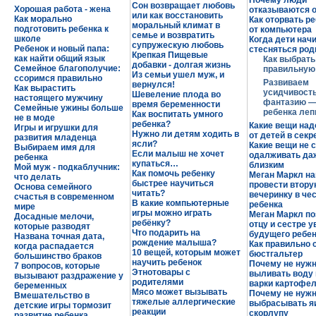
Почему люди
Сон возвращает любовь
Хорошая работа - жена
отказываются о
или как восстановить
Как морально
Как оторвать р
моральный климат в
подготовить ребенка к
от компьютера
семье и возвратить
школе
Когда дети нач
супружескую любовь
Ребенок и новый папа:
стесняться ро
Крепкая Пищевые
как найти общий язык
Как выбрать
добавки - долгая жизнь
Семейное благополучие:
правильную
Из семьи ушел муж, и
ссоримся правильно
Развиваем
вернулся!
Как вырастить
усидчивость
Шевеление плода во
настоящего мужчину
фантазию —
время беременности
Семейные ужины больше
ребенка леп
Как воспитать умного
не в моде
ребенка?
Какие вещи над
Игры и игрушки для
Нужно ли детям ходить в
от детей в секр
развития младенца
ясли?
Какие вещи не 
Выбираем имя для
Если малыш не хочет
одалживать да
ребенка
купаться…
близким
Мой муж - подкаблучник:
Как помочь ребенку
Меган Маркл н
что делать
быстрее научиться
провести втор
Основа семейного
читать?
вечеринку в че
счастья в современном
В какие компьютерные
ребенка
мире
игры можно играть
Меган Маркл по
Досадные мелочи,
ребёнку?
отцу и сестре у
которые разводят
Что подарить на
будущего ребе
Названа точная дата,
рождение малыша?
Как правильно 
когда распадается
10 вещей, которым может
бюстгальтер
большинство браков
научить ребенок
Почему не нуж
7 вопросов, которые
Этнотовары с
выливать воду
вызывают раздражение у
родителями
варки картофе
беременных
Мясо может вызывать
Почему не нуж
Вмешательство в
тяжелые аллергические
выбрасывать я
детские игры тормозит
реакции
скорлупу
развитие ребенка