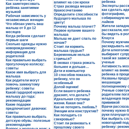
ребенка
влияют на сон крохи
Как заинтересовать
Эксперты расск
Страх развода мешает
ребёнка занятиями
как сделать и
бракосочетанию
музыкой
фотографию,
Определите способности
Рабочая зависимость у
собирающую м
будущего малыша по
независимых женщин
лайков
цвету!
Что обязан уметь ваш
Жители западн
Почему малыш плачет?
малыш от 0 до 12
рассказали, ког
Первое купание вашего
месяцев
бы видеть в ро
малыша
Когда ребенок сделает
Клауса
Малыш не дает спать по
первые шаги
Почему мужчин
ночам?
Сколько одежды нужно
раскидывать н
Стоит ли кормить
новорожденному:
Дети алкоголик
малыша грудью?
информация для
выбирают супру
Беременным нельзя
родителей
такой же завис
стричься?
Как правильно выбрать
ученые
В оковах страха рожать
прогулочную коляску:
Активность моз
больнее и дольше…
советы
влияет на вним
Дети и компьютер
Какое имя выбрать для
ребенка в проц
10 способов показать
малыша
Названы проду
ребенку, что он
Как родители могут
мешающие
особенный
помочь замкнутому
полноценному 
Долой оценки!
ребенку: советы
Ученые совету
Если вашего ребенка
Какой гардероб нужен
родителям пог
дразнят, что делать?
малышу до года:
младенцев пер
Идеальная спутница
рекомендации
прививкой
жизни. Какая она?
Какие подарки
Врачи рассказа
Как не потерять любовь?
предпочитают девочки:
почему нужно б
Эмоции или конструктив?
советы
руки плачущего
Как поладить со
Как правильно выбрать
Как выбрать сл
свекровью?
детскую обувь: полезные
новогодний под
Стоит ли ревновать к
рекомендации
ребенку: реком
прошлому своего
Вопрос у молодых мам: а