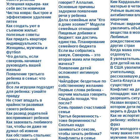
Ким Кардашьян
говорит? Аллалия.
Успешная карьера- как
матерью в четв
Основные причины
себя вести новичкам
Учёные выяснил
задержки появления
Чистка ковра: быстрое и
антибиотики вл
речи у ребенка
эффективное удаление
кишечник
Дела семейные или "Кто
пятен
Учёные: видеои
в доме хозяин?" Модели
Как создать уют в
увеличить объё
семейных отношений
съемном жилье:
вещества в моз
Пищевые добавки и
полезные советы
Любимые
бюджет: как достичь
Как придать квартире
рождественск
единства. Планирование
индивидуальность
других стран
семейного бюджета
Женщины, мужчины и
Когда мама хоч
Если вы собрались
футбол
отдохнуть:
замуж. Свекровь – это
Что делать, если
8 увлекательны
вторая мама или первая
свекровь начинает
для детей на к
мачеха?
руководить вашей
В США уволил
Появление детей
жизнью
учительницу,
осложняет интимную
Появление третьего
рассказавшую д
жизнь
ребенка в семье: что
Санта-Клауса н
Чайлдфри: бездетные по
делать
существует
собственному желанию
Все ли игрушки подходят
Конфликт на де
Первые слова ребенка -
для ребенка: узнайте
площадке: как 
научим малыша говорить
правду
разрешить сит
Свадьба позади. Что
Не стоит впадать в
Назван возраст,
после?
крайности развивая
котором дети п
Семь правил счастливой
своего ребенка
верить в Деда 
семьи
Как развод родителей
Как не испорти
Третья беременность -
воспринимает ребенок
ребенку: избег
тоже беременность!
Как завоевать любимого
фраз
Сколько надо
так, чтобы он даже не
Курс молодого о
заниматься сексом,
думал об измене
чему важно гот
чтобы зачать ребёнка?
Как обставить спальню:
мужчине после
Конфликты в семье
советы фэн-шуй