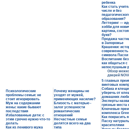
ребенка
Как стать учите
числе и без
педагогическог
образования?
Леттеринг — и
хобби для нови
картина, состо
букв?
Продажа частн
в Запорожье
Крашенки: исто
современность 
символа Пасхи
Воспитание без
как общаться с
непослушным р
Обзор межк
дверей NOV
5 главных пре
винтовых комп
Собака и клещи:
Психологические
Почему женщины не
уберечь от кле
проблемы семьи: не
уходят от мужей,
домашних люб
стоит игнорировать
применяющих насилие?
Эксперты назв
Муж на содержании
Близость с матерью -
грязные места 
жены: какие бывают
залог успешности
Ключевые пре
последствия
романтических
комплекса Green
Избалованные дети: с
отношений
Как покрасить я
этим срочно нужно что-то
Несчастные семьи
Пасху натурал
делать
делятся всего на два
красителями
Как из ленивого мужа
типа