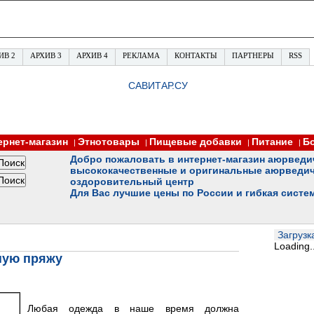
ИВ 2
АРХИВ 3
АРХИВ 4
РЕКЛАМА
КОНТАКТЫ
ПАРТНЕРЫ
RSS
САВИТАР.СУ
ернет-магазин
Этнотовары
Пищевые добавки
Питание
Б
|
|
|
|
Добро пожаловать в интернет-магазин аюрведи
высококачественные и оригинальные аюрведич
оздоровительный центр
Для Вас лучшие цены по России и гибкая систе
Загрузка
Loading..
ную пряжу
Любая одежда в наше время должна