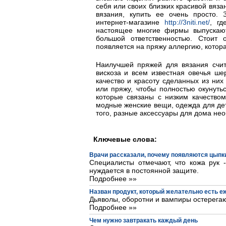
себя или своих близких красивой вяза
вязания, купить ее очень просто.
интернет-магазине
http://3niti.net/
, г
настоящее многие фирмы выпускают
большой ответственностью. Стоит 
появляется на пряжу аллергию, котора
Наилучшей пряжей для вязания счита
вискоза и всем известная овечья ше
качество и красоту сделанных из них
или пряжу, чтобы полностью окунуть
которые связаны с низким качеством
модные женские вещи, одежда для де
того, разные аксессуары для дома нео
Ключевые слова:
Врачи рассказали, почему появляются цыпки
Специалисты отмечают, что кожа рук 
нуждается в постоянной защите.
Подробнее »»
Назван продукт, который желательно есть 
Дьяволы, оборотни и вампиры остерегаю
Подробнее »»
Чем нужно завтракать каждый день