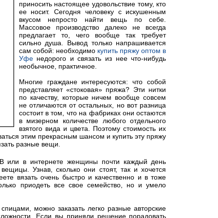
приносить настоящее удовольствие тому, кто
ее носит. Сегодня человеку с искушенным
вкусом непросто найти вещь по себе.
Массовое производство далеко не всегда
предлагает то, чего вообще так требует
сильно душа. Вывод только напрашивается
сам собой: необходимо
купить пряжу оптом в
Уфе
недорого и связать из нее что-нибудь
необычное, практичное.
Многие граждане интересуются: что собой
представляет «стоковая» пряжа? Эти нитки
по качеству, которые ничем вообще совсем
не отличаются от остальных, но вот разница
состоит в том, что на фабриках они остаются
в мизерном количестве любого отдельного
взятого вида и цвета. Поэтому стоимость их
ваться этим прекрасным шансом и купить эту пряжу
язать разные вещи.
ТВ или в интернете женщины почти каждый день
вещицы. Узнав, сколько они стоят, так и хочется
еете вязать очень быстро и качественно и в тоже
олько приодеть все свое семейство, но и умело
 спицами, можно заказать легко разные авторские
сложности. Если вы приняли решение порадовать