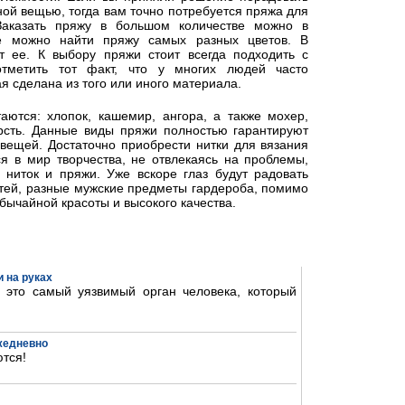
ной вещью, тогда вам точно потребуется пряжа для
 Заказать пряжу в большом количестве можно в
де можно найти пряжу самых разных цветов. В
 ее. К выбору пряжи стоит всегда подходить с
отметить тот факт, что у многих людей часто
я сделана из того или иного материала.
ются: хлопок, кашемир, ангора, а также мохер,
рсть. Данные виды пряжи полностью гарантируют
 вещей. Достаточно приобрести нитки для вязания
ся в мир творчества, не отвлекаясь на проблемы,
 ниток и пряжи. Уже вскоре глаз будут радовать
тей, разные мужские предметы гардероба, помимо
бычайной красоты и высокого качества.
 на руках
- это самый уязвимый орган человека, который
ежедневно
тся!