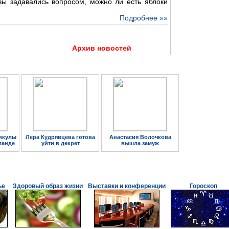
 вы задавались вопросом, можно ли есть яблоки
Подробнее »»
Архив новостей
икулы
Лера Кудрявцева готова
Анастасия Волочкова
ланде
уйти в декрет
вышла замуж
ье
Здоровый образ жизни
Выставки и конференции
Гороскоп