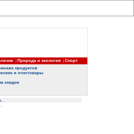
олезни
Природа и экология
Спорт
|
|
ческих продуктов
еские и этнотовары
ма скидок
...
.