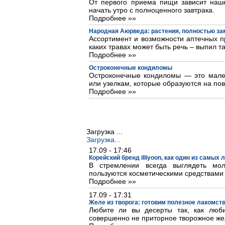
От первого приема пищи зависит наше
начать утро с полноценного завтрака.
Подробнее »»
Народная Аюрведа: растения, полностью з
Ассортимент и возможности аптечных пр
каких травах может быть речь – выпил та
Подробнее »»
Остроконечные кондиломы
Остроконечные кондиломы — это мале
или узелкам, которые образуются на пов
Подробнее »»
Загрузка ...
Загрузка...
17.09 - 17:46
Корейский бренд illiyoon, как один из самых
В стремлении всегда выглядеть м
пользуются косметическими средствами
Подробнее »»
17.09 - 17:31
Желе из творога: готовим полезное лакомст
Любите ли вы десерты так, как люб
совершенно не приторное творожное же