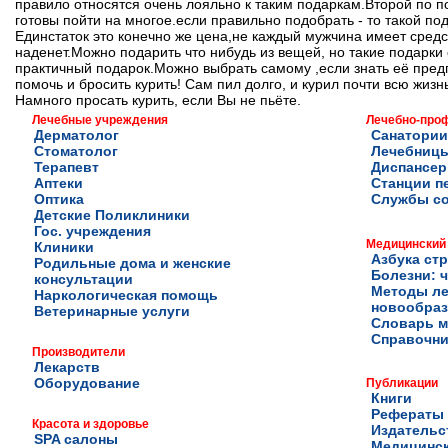
правило относятся очень лояльно к таким подаркам.Второй по п
готовы пойти на многое.если правильно подобрать - то такой по
Единстаток это конечно же цена,не каждый мужчина имеет средс
наденет.Можно подарить что нибудь из вещей, но такие подарки
практичный подарок.Можно выбрать самому ,если знать её предп
помочь и бросить курить! Сам пил долго, и курил почти всю жизн
Намного просать курить, если Вы не пьёте.
Лечебные учреждения
Лечебно-про
Дерматолог
Санатории
Стоматолог
Лечебниц
Терапевт
Диспансе
Аптеки
Станции п
Оптика
Службы с
Детские Поликлиники
Гос. учреждения
Медицинский
Клиники
Азбука ст
Родильные дома и женские
Болезни: ч
консультации
Методы ле
Наркологическая помощь
новообра
Ветеринарные услуги
Словарь м
Справочни
Производители
Лекарств
Оборудование
Публикации
Книги
Рефераты
Красота и здоровье
Издательс
SPA салоны
Медицинск