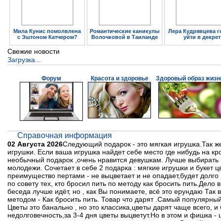
Мила Кунис помолвлена
Романтические каникулы
Лера Кудрявцева г
с Эштоном Катчером?
Волочковой в Таиланде
уйти в декрет
Свежие новости
Загрузка...
Форум
Красота и здоровье
Здоровый образ жизн
Справочная информация
02 Августа 2026
Следующий подарок - это мягкая игрушка.Так же
игрушки. Если ваша игрушка найдет себе место где нибудь на кр
необычный подарок ,очень нравится девушкам. Лучше выбирать в
молодежи. Сочетает в себе 2 подарка : мягкие игрушки и букет 
преимущество пертами - не выцветает и не опадает,будет долго
по совету тех, кто бросил пить по методу как бросить пить.Дело в
беседа лучше идёт, но , как Вы понимаете, всё это ерундаю Так 
методом - Как бросить пить. Товар что дарят .Самый популярны
Цветы это банально , но это классика,цветы дарят чаще всего, и 
недолговечность,за 3-4 дня цветы выцветут.Но в этом и фишка -