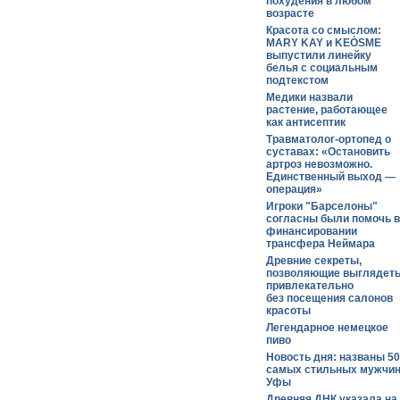
похудения в любом
возрасте
Красота со смыслом:
MARY KAY и KEÒSME
выпустили линейку
белья с социальным
подтекстом
Медики назвали
растение, работающее
как антисептик
Травматолог-ортопед о
суставах: «Остановить
артроз невозможно.
Единственный выход —
операция»
Игроки "Барселоны"
согласны были помочь в
финансировании
трансфера Неймара
Древние секреты,
позволяющие выглядет
привлекательно
без посещения салонов
красоты
Легендарное немецкое
пиво
Новость дня: названы 50
самых стильных мужчи
Уфы
Древняя ДНК указала на