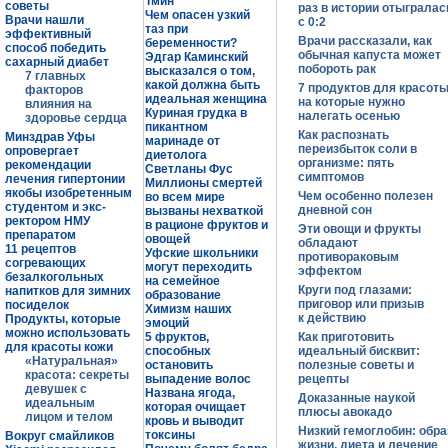
Тмин
советы
раз в истории отыгралас
Чем опасен узкий
Врачи нашли
с 0:2
таз при
эффективный
Врачи рассказали, как
беременности?
способ победить
обычная капуста может
Эдгар Каминский
сахарный диабет
побороть рак
высказался о том,
7 главных
какой должна быть
7 продуктов для красоты
факторов
идеальная женщина
на которые нужно
влияния на
Куриная грудка в
налегать осенью
здоровье сердца
пикантном
Как распознать
Минздрав Уфы
маринаде от
переизбыток соли в
опровергает
диетолога
организме: пять
рекомендации
Светланы Фус
симптомов
лечения гипертонии
Миллионы смертей
якобы изобретенным
Чем особенно полезен
во всем мире
студентом и экс-
дневной сон
вызваны нехваткой
ректором НМУ
в рационе фруктов и
Эти овощи и фрукты
препаратом
овощей
обладают
11 рецептов
Уфские школьники
противораковым
согревающих
могут переходить
эффектом
безалкогольных
на семейное
Круги под глазами:
напитков для зимних
образование
приговор или призыв
посиделок
Химизм наших
к действию
Продукты, которые
эмоций
можно использовать
5 фруктов,
Как приготовить
для красоты кожи
способных
идеальный бисквит:
«Натуральная»
остановить
полезные советы и
красота: секреты
выпадение волос
рецепты
девушек с
Названа ягода,
Доказанные наукой
идеальным
которая очищает
плюсы авокадо
лицом и телом
кровь и выводит
Низкий гемоглобин: обра
токсины
Вокруг смайликов
жизни, диета и лечение