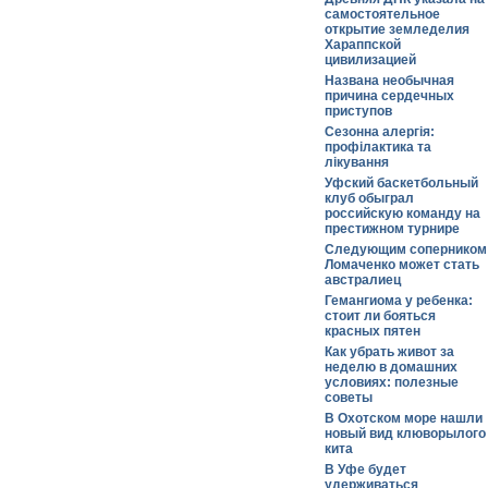
самостоятельное
открытие земледелия
Хараппской
цивилизацией
Названа необычная
причина сердечных
приступов
Сезонна алергія:
профілактика та
лікування
Уфский баскетбольный
клуб обыграл
российскую команду на
престижном турнире
Следующим соперником
Ломаченко может стать
австралиец
Гемангиома у ребенка:
стоит ли бояться
красных пятен
Как убрать живот за
неделю в домашних
условиях: полезные
советы
В Охотском море нашли
новый вид клюворылого
кита
В Уфе будет
удерживаться