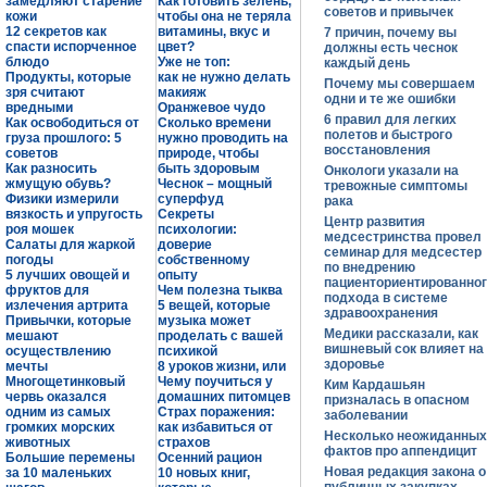
замедляют старение
Как готовить зелень,
советов и привычек
кожи
чтобы она не теряла
12 секретов как
витамины, вкус и
7 причин, почему вы
спасти испорченное
цвет?
должны есть чеснок
блюдо
Уже не топ:
каждый день
Продукты, которые
как не нужно делать
Почему мы совершаем
зря считают
макияж
одни и те же ошибки
вредными
Оранжевое чудо
6 правил для легких
Как освободиться от
Сколько времени
полетов и быстрого
груза прошлого: 5
нужно проводить на
восстановления
советов
природе, чтобы
Как разносить
быть здоровым
Онкологи указали на
жмущую обувь?
Чеснок – мощный
тревожные симптомы
Физики измерили
суперфуд
рака
вязкость и упругость
Секреты
Центр развития
роя мошек
психологии:
медсестринства провел
Салаты для жаркой
доверие
семинар для медсестер
погоды
собственному
по внедрению
5 лучших овощей и
опыту
пациенториентированно
фруктов для
Чем полезна тыква
подхода в системе
излечения артрита
5 вещей, которые
здравоохранения
Привычки, которые
музыка может
Медики рассказали, как
мешают
проделать с вашей
вишневый сок влияет на
осуществлению
психикой
здоровье
мечты
8 уроков жизни, или
Многощетинковый
Чему поучиться у
Ким Кардашьян
червь оказался
домашних питомцев
призналась в опасном
одним из самых
Страх поражения:
заболевании
громких морских
как избавиться от
Несколько неожиданных
животных
страхов
фактов про аппендицит
Большие перемены
Осенний рацион
Новая редакция закона о
за 10 маленьких
10 новых книг,