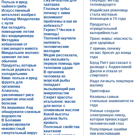
смузи-боулов для
секунды: метод
Польза и вред
завтрака
телеведущего
чайного гриба
Глазные зубы:
Индийская роженица
Искусственный
почему с ними
стала матерью
интеллект изобрел
возникают
близнецов в 74 года
таблицу Менделеева
проблемы и как их
с нуля
Продукты с
избежать?
Как охладить
отрицательной
Герпес? Чеснок в
помещение летом
калорийностью
помощь!
без кондиционера
Тюленей научили
Транс-жиры: опасность
Методика
напевать
для здоровья
избавления от
человеческие
свисающего живота
7 причин, почему
мелодии
Миндальное молоко:
он вас бросит до конца
Медик рассказала,
заменит ли оно
года
как оказывать
обычное
Брэд Питт рассказал о
первую помощь при
Продукты, которые
разводе с Анджелиной
тепловом ударе
нельзя держать в
Джоли и отказе от
В организм
холодильнике
спиртного
человека из
Киви: польза и вред
морской рыбы
Надо ли мыть покупную
фрукта для
попадает
малину
организма
вызывающий рак
Алкоголь
Триптофан
микропластик
увеличивает риск
Названы самые
Секрет красоты
развития опасной
стильные знаменитости
итальянок: маски
болезни
года
для волос с
На вершинах Анд
оливковым маслом
Учёные создали
обнаружили снежные
Какой высоты
электронную линзу,
водоросли
должна быть
которая превосходит
В Боливии
кровать
человеческий глаз
зафиксировали
Полезные свойства
неизвестный
Популярные ошибки
каштанов
смертельный вирус
при консервации