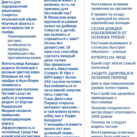
Большой живот у
Диета для
Негативное влияние
ребенка: есть ли
оздоровления
ожирения на организм
причины для
кишечника
беспокойства?
6 правил по уходу
Секреты
В Японском море
за одеждой из опыта
итальянской обуви
крупный осьминог
европейских женщин
Научные факты о
напал на дайвера
вегетарианстве и
СЕЗОН ДОЖДЕЙ:
Синусит у детей:
любви
ИЗБАВЛЯЕМСЯ ОТ
как выявить и
Ламинирование
ОСЕННИХ ТРЕВОГ
справиться с ним?
ресниц:
Осень без
Растения вымирают в
особенности
депрессии: 16
сотни раз быстрее
процедуры,
простых способов
обычного – ученые
преимущества,
сделать каждый
КУПЕРОЗ НА ЛИЦЕ
противопоказания
день лучше
Какой сорт яблок самый
Жительница Канады
Как правильно
полезный
родила близнецов с
носить бижутерию
разным цветом кожи
Супрун: В Уфе с
ЗАЩИТА ЗДОРОВЬЯ В
Впервые на гей-
ВИЧ живут более
ОСЕННИЙ ПЕРИОД
прайде в Нью-Йорке
244 тысячи человек
Диета при повышенном
появилась
Как избавиться от
уровне холестерина
украинская колонна
негативной энергии:
Летний салат из
Расстройства здоровья
пять советов
арбуза и черники:
приводящие к
Сара Джессика
рецепт от Кортни
бессоннице
Паркер открыла
Кардашьян
интернет-магазин –
Энергия лондонского
Медики назвали
и там можно купить
метро будет отапливать
привычки,
юбку, как у Кэрри
1000 домов
провоцирующие
Брэдшоу!
Почему не следует
изжогу
У женщины в животе
жарить чеснок
Эффективность и
много лет жил
лечебные средства
Вегетарианцы и веганы
длинный червь.
корейской косметики
имеют больший риск