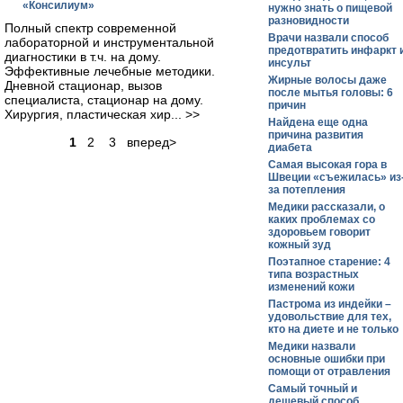
«Консилиум»
нужно знать о пищевой
разновидности
Полный спектр современной
Врачи назвали способ
лабораторной и инструментальной
предотвратить инфаркт 
диагностики в т.ч. на дому.
инсульт
Эффективные лечебные методики.
Жирные волосы даже
Дневной стационар, вызов
после мытья головы: 6
специалиста, стационар на дому.
причин
Хирургия, пластическая хир... >>
Найдена еще одна
причина развития
1
2 3 вперед>
диабета
Самая высокая гора в
Швеции «съежилась» из
за потепления
Медики рассказали, о
каких проблемах со
здоровьем говорит
кожный зуд
Поэтапное старение: 4
типа возрастных
изменений кожи
Пастрома из индейки –
удовольствие для тех,
кто на диете и не только
Медики назвали
основные ошибки при
помощи от отравления
Самый точный и
дешевый способ