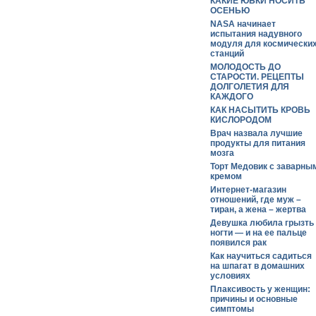
КАКИЕ ЮБКИ НОСИТЬ
ОСЕНЬЮ
NASA начинает
испытания надувного
модуля для космически
станций
МОЛОДОСТЬ ДО
СТАРОСТИ. РЕЦЕПТЫ
ДОЛГОЛЕТИЯ ДЛЯ
КАЖДОГО
КАК НАСЫТИТЬ КРОВЬ
КИСЛОРОДОМ
Врач назвала лучшие
продукты для питания
мозга
Торт Медовик с заварны
кремом
Интернет-магазин
отношений, где муж –
тиран, а жена – жертва
Девушка любила грызть
ногти — и на ее пальце
появился рак
Как научиться садиться
на шпагат в домашних
условиях
Плаксивость у женщин:
причины и основные
симптомы