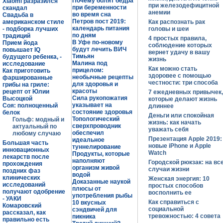
Почему болят бедра
Xiaomi разразился
при железодефицитной
при беременности
скандал
анемии
во время сна
Свадьба в
Петров пост 2019:
американском стиле
Как распознать рак
календарь питания
- подборка лучших
головы и шеи
по дням
традиций
4 простых правила,
В Уфе по-новому
Прием йода
соблюдение которых
будут лечить ВИЧ
повышает IQ
вернет удачу в вашу
Тимьян
будущего ребенка, -
жизнь
Малина под
исследование
Как можно стать
прицелом:
Как приготовить
здоровее с помощью
необычные рецепты
фаршированные
честности: три способа
для здоровья и
грибы на гриле:
красоты
рецепт от Юлии
7 ежедневных привычек,
Сила рукопожатия
Высоцкой
которые делают жизнь
указывает на
Соя: полноценный
длиннее
состояние здоровья
белок
Деньги или спокойная
Топологический
Гольф: модный и
жизнь: как начать
сверхпроводник
актуальный по
уважать себя
обеспечил
любому случаю
Презентация Apple 2019:
идеальное
Большая часть
новые iPhone и Apple
туннелирование
инновационных
Watch
Продукты, которые
лекарств после
наполняют
Городской рюкзак: на вс
прохождения
организм живой
случаи жизни
поздних фаз
водой
клинических
Женская энергия: 10
Доказанные наукой
исследований
простых способов
плюсы от
получают одобрение
восполнить ее
употребления рыбы
- УАКИ
Как справиться с
10 вкусных
Комаровский
социальной
сэндвичей для
рассказал, как
тревожностью: 4 совета
пикника
правильно есть