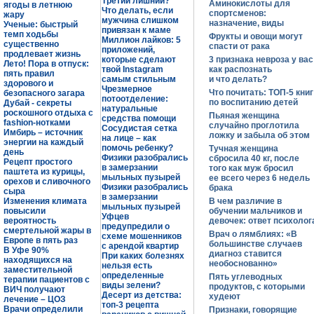
Третий лишний?
Аминокислоты для
ягоды в летнюю
Что делать, если
спортсменов:
жару
мужчина слишком
назначение, виды
Ученые: быстрый
привязан к маме
темп ходьбы
Фрукты и овощи могут
Миллион лайков: 5
существенно
спасти от рака
приложений,
продлевает жизнь
которые сделают
3 признака невроза у вас
Лето! Пора в отпуск:
твой Instagram
как распознать
пять правил
самым стильным
и что делать?
здорового и
Чрезмерное
Что почитать: ТОП-5 книг
безопасного загара
потоотделение:
по воспитанию детей
Дубай - секреты
натуральные
роскошного отдыха с
Пьяная женщина
средства помощи
fashion-нотками
случайно проглотила
Сосудистая сетка
Имбирь – источник
ложку и забыла об этом
на лице – как
энергии на каждый
помочь ребенку?
Тучная женщина
день
Физики разобрались
сбросила 40 кг, после
Рецепт простого
в замерзании
того как муж бросил
паштета из курицы,
мыльных пузырей
ее всего через 6 недель
орехов и сливочного
Физики разобрались
брака
сыра
в замерзании
Изменения климата
В чем различие в
мыльных пузырей
повысили
обучении мальчиков и
Уфцев
вероятность
девочек: ответ психолог
предупредили о
смертельной жары в
Врач о лямблиях: «В
схеме мошенников
Европе в пять раз
большинстве случаев
с арендой квартир
В Уфе 90%
диагноз ставится
При каких болезнях
находящихся на
необоснованно»
нельзя есть
заместительной
определенные
Пять углеводных
терапии пациентов с
виды зелени?
продуктов, с которыми
ВИЧ получают
Десерт из детства:
худеют
лечение – ЦОЗ
топ-3 рецепта
Врачи определили
Признаки, говорящие