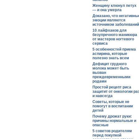
Женщину клюнул петух
— и она умерла
Доказано, что негативны
эмоции являются
источником заболеваний
10 лайфхаков для
безупречного маникюра
от мастеров ногтевого
сервиса
5 особенностей приема
аспирина, которые
полезно знать всем
Дефицит грудного
молока может быть
вызван
преждевременными
родами
Простой рецепт риса
защитит от онкологии ра
и навсегда
Советы, которые не
помогут в воспитании
детей
Почему дрожат руки:
причины нормальные и
опасные
5 советов родителям
перед покупкой