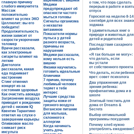
вареников с вишней
главную причину
о том, что пора сделать
Медики
слабого иммунитета
перерыв в работе и взят
предупреждают об
Массаж
отпуск
опасности частого
положительно
Гороскоп на неделю 8-14
мыться головы
влияет на успех ЭКО
сентября для всех знако
Сигналы организма
Целлюлит: вы его
зодиака
о нехватке
победите!
витаминов
5 удивительных книг о
Продолжительность
Показатели нормы
природе и животных для
жизни зависит от
пульса у детей
детей и родителей
скорости укорочения
разного возраста,
теломер
Последствия сахарного
причины ее
Врачи рассказали,
диабета
нарушения
как электронные
«Я так больше не могу»:
Медики рассказали,
сигареты влияют на
что делать, если
кому нельзя есть
легкие
вы устали
вишню
Диетологи
от собственного проекта
Физики научились
рассказали, какая
готовить идеальные
Что делать, если ребено
еда поднимает
блинчики
врет: совет психолога
настроение
7 причин, почему
Стинг отменил
Два упражнения для
любимый человек
концерт из-за
зрения ребенка:
теряет к тебе
состояния здоровья
профилактика дома и в
интерес
Как очистить авокадо
школе
Лучшие средства
Загрязнение воздуха
защиты кожи от
Элитный текстиль для
приводит к рождению
грязного воздуха
дома от Dreams &
детей с низким IQ
Веганское питание
Secrets
Квентин Тарантино
для малыша,
Выбор оптимальной
ответил на слухи о
склонного к
программы похудения
завершении карьеры
аллергии
Оливковое масло
Почему хлеб нужно
Когда начинать
снижает риск
употреблять ежедневно
учить дочь
инсульта