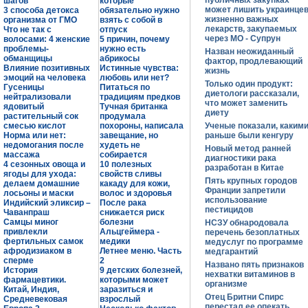
публичных закупках
шагов
которые
может лишить украинце
3 способа детокса
обязательно нужно
жизненно важных
организма от ГМО
взять с собой в
лекарств, закупаемых
Что не так с
отпуск
через МО - Супрун
волосами: 4 женские
5 причин, почему
проблемы-
нужно есть
Назван неожиданный
обманщицы
абрикосы
фактор, продлевающий
Влияние позитивных
Истинные чувства:
жизнь
эмоций на человека
любовь или нет?
Только один продукт:
Гусеницы
Питаться по
диетологи рассказали,
нейтрализовали
традициям предков
что может заменить
ядовитый
Тучная британка
диету
растительный сок
продумала
смесью кислот
похороны, написала
Ученые показали, каким
Норма или нет:
завещание, но
раньше были кенгуру
недомогания после
худеть не
Новый метод ранней
массажа
собирается
диагностики рака
4 сезонных овоща и
10 полезных
разработан в Китае
ягоды для ухода:
свойств сливы
Пять крупных городов
делаем домашние
какаду для кожи,
Франции запретили
лосьоны и маски
волос и здоровья
использование
Индийский эликсир –
После рака
пестицидов
Чаванпраш
снижается риск
Самцы миног
болезни
НСЗУ обнародовала
привлекли
Альцгеймера -
перечень безоплатных
фертильных самок
медики
медуслуг по программе
афродизиаком в
Летнее меню. Часть
медгарантий
сперме
2
Названо пять признаков
История
9 детских болезней,
нехватки витаминов в
фармацевтики.
которыми может
организме
Китай, Индия,
заразиться и
Отец Бритни Спирс
Средневековая
взрослый
перестал ее опекать