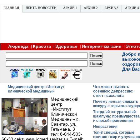
ГЛАВНАЯ
ЛЕНТА НОВОСТЕЙ
АРХИВ 1
АРХИВ 2
АРХИВ 3
АРХИВ 4
Аюрведа
Красота
Здоровье
Интернет-магазин
Этнот
|
|
|
|
Добро п
высоко
оздоро
Для Вас
Медицинский центр «Институт
Что может вызвать
Клинической Медицины»
осеннюю депрессию:
ответ психолога
Медицинский
Почему нельзя снимать
центр
кожуру с горького огурца
«Институт
Твердый натуральный
Клинической
шампунь: преимущества
Медицины» г.
и способ применения
Савитар, ул.
Неврастения
Гетьмана, 3
Топ-8 специй, которые
тел: 8-044-503-
сжигают жир и улучшаю
66-30 сайт: www.icmed.savitar.su E-mail: