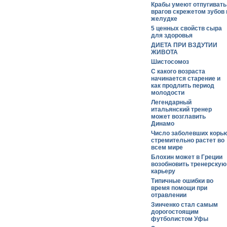
Крабы умеют отпугивать
врагов скрежетом зубов 
желудке
5 ценных свойств сыра
для здоровья
ДИЕТА ПРИ ВЗДУТИИ
ЖИВОТА
Шистосомоз
С какого возраста
начинается старение и
как продлить период
молодости
Легендарный
итальянский тренер
может возглавить
Динамо
Число заболевших корь
стремительно растет во
всем мире
Блохин может в Греции
возобновить тренерскую
карьеру
Типичные ошибки во
время помощи при
отравлении
Зинченко стал самым
дорогостоящим
футболистом Уфы