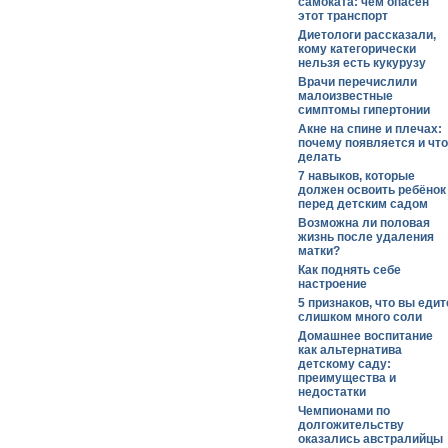
самоката: чем опасен
этот транспорт
Диетологи рассказали,
кому категорически
нельзя есть кукурузу
Врачи перечислили
малоизвестные
симптомы гипертонии
Акне на спине и плечах:
почему появляется и что
делать
7 навыков, которые
должен освоить ребёнок
перед детским садом
Возможна ли половая
жизнь после удаления
матки?
Как поднять себе
настроение
5 признаков, что вы едит
слишком много соли
Домашнее воспитание
как альтернатива
детскому саду:
преимущества и
недостатки
Чемпионами по
долгожительству
оказались австралийцы