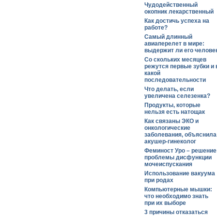
Чудодейственный
окопник лекарственный
Как достичь успеха на
работе?
Самый длинный
авиаперелет в мире:
выдержит ли его челове
Со скольких месяцев
режутся первые зубки и 
какой
последовательности
Что делать, если
увеличена селезенка?
Продукты, которые
нельзя есть натощак
Как связаны ЭКО и
онкологические
заболевания, объяснила
акушер-гинеколог
Феминост Уро – решение
проблемы дисфункции
мочеиспускания
Использование вакуума
при родах
Компьютерные мышки:
что необходимо знать
при их выборе
3 причины отказаться