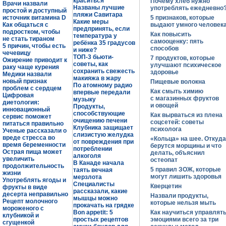
краситься
Почему хлеб нужно
Врачи назвали
Названы лучшие
употреблять ежедневно
простой и доступный
пляжи Савитара
источник витамина D
5 признаков, которые
Какие меры
Как общаться с
выдают умного человек
предпринять, если
подростком, чтобы
Как повысить
температура у
не стать тираном
самооценку: пять
ребёнка 35 градусов
5 причин, чтобы есть
способов
и ниже?
чечевицу
ТОП-3 бьюти-
7 продуктов, которые
Ожирение приводит к
советы, как
улучшают психическое
раку чаще курения
сохранить свежесть
здоровье
Медики назвали
макияжа в жару
новый признак
Пищевые волокна
По атомному радио
проблем с сердцем
Как смыть химию
впервые передали
Цифровая
с магазинных фруктов
музыку
диетология:
и овощей
Продукты,
инновационный
способствующие
Как вырваться из плена
сервис поможет
очищению печени
соцсетей: советы
питаться правильно
Клубника защищает
психолога
Ученые рассказали о
слизистую желудка
вреде стресса во
«Кольца» на шее. Откуда
от повреждения при
время беременности
берутся морщины и что
потреблении
Острая пища может
делать, объяснил
алкоголя
увеличить
остеопат
В Канаде начала
продолжительность
5 правил ЗОЖ, которые
таять вечная
жизни
могут лишить здоровья
мерзлота
Употреблять ягоды и
Специалисты
Кверцетин
фрукты в виде
рассказали, какие
десерта неправильно
Назвали продукты,
мышцы можно
Рецепт молочного
которые нельзя мыть
прокачать на грядке
мороженого с
Bon appetit: 5
Как научиться управлят
клубникой и
простых рецептов
эмоциями всего за три
сгущенкой