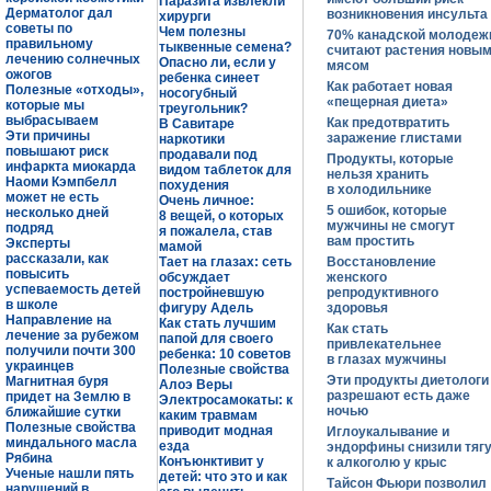
Паразита извлекли
Дерматолог дал
возникновения инсульта
хирурги
советы по
Чем полезны
70% канадской молодеж
правильному
тыквенные семена?
считают растения новы
лечению солнечных
Опасно ли, если у
мясом
ожогов
ребенка синеет
Как работает новая
Полезные «отходы»,
носогубный
«пещерная диета»
которые мы
треугольник?
выбрасываем
Как предотвратить
В Савитаре
Эти причины
заражение глистами
наркотики
повышают риск
продавали под
Продукты, которые
инфаркта миокарда
видом таблеток для
нельзя хранить
Наоми Кэмпбелл
похудения
в холодильнике
может не есть
Очень личное:
5 ошибок, которые
несколько дней
8 вещей, о которых
мужчины не смогут
подряд
я пожалела, став
вам простить
Эксперты
мамой
рассказали, как
Тает на глазах: сеть
Восстановление
повысить
обсуждает
женского
успеваемость детей
постройневшую
репродуктивного
в школе
фигуру Адель
здоровья
Направление на
Как стать лучшим
Как стать
лечение за рубежом
папой для своего
привлекательнее
получили почти 300
ребенка: 10 советов
в глазах мужчины
украинцев
Полезные свойства
Эти продукты диетологи
Магнитная буря
Алоэ Веры
разрешают есть даже
придет на Землю в
Электросамокаты: к
ночью
ближайшие сутки
каким травмам
Полезные свойства
приводит модная
Иглоукалывание и
миндального масла
езда
эндорфины снизили тяг
Рябина
Конъюнктивит у
к алкоголю у крыс
Ученые нашли пять
детей: что это и как
Тайсон Фьюри позволил
нарушений в