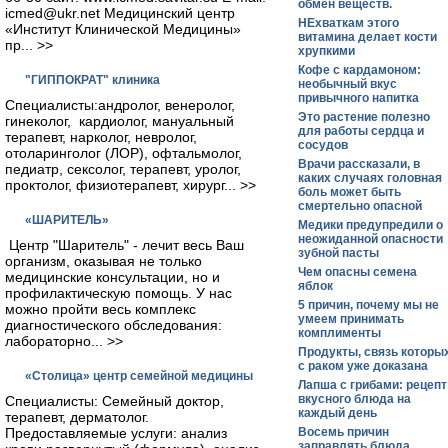
обмен веществ.
icmed@ukr.net Медицинский центр
НЕхваткам этого
«Институт Клинической Медицины»
витамина делает кости
пр... >>
хрупкими
Кофе с кардамоном:
"ГИППОКРАТ" клиника
необычный вкус
привычного напитка
Специалисты:андролог, венеролог,
Это растение полезно
гинеколог, кардиолог, мануальный
для работы сердца и
тepaпевт, нарколог, невролог,
сосудов
отоларинголог (ЛОР), офтальмолог,
Врачи рассказали, в
педиатр, сексолог, терапевт, уролог,
каких случаях головная
проктолог, физиотерапевт, хирург... >>
боль может быть
смертельно опасной
«ШАРИТЕЛЬ»
Медики предупредили о
неожиданной опасности
Центр "Шаритель" - лечит весь Ваш
зубной пасты
организм, оказывая не только
Чем опасны семена
медицинские консультации, но и
яблок
профилактическую помощь. У нас
5 причин, почему мы не
можно пройти весь комплекс
умеем принимать
диагностического обследования:
комплименты
лабораторно... >>
Продукты, связь которы
с раком уже доказана
«Столица» центр семейной медицины
Лапша с грибами: рецепт
вкусного блюда на
Специалисты: Семейный доктор,
каждый день
терапевт, дерматолог.
Предоставляемые услуги: анализ
Восемь причин
заправлять блюда