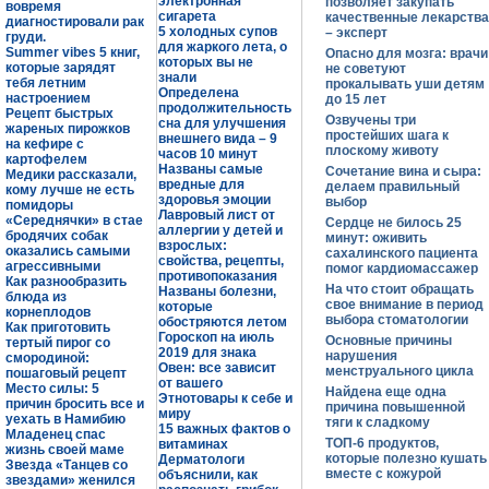
электронная
позволяет закупать
вовремя
сигарета
качественные лекарства
диагностировали рак
5 холодных супов
– эксперт
груди.
для жаркого лета, о
Summer vibes 5 книг,
Опасно для мозга: врачи
которых вы не
которые зарядят
не советуют
знали
тебя летним
прокалывать уши детям
Определена
настроением
до 15 лет
продолжительность
Рецепт быстрых
Озвучены три
сна для улучшения
жареных пирожков
простейших шага к
внешнего вида – 9
на кефире с
плоскому животу
часов 10 минут
картофелем
Названы самые
Сочетание вина и сыра:
Медики рассказали,
вредные для
делаем правильный
кому лучше не есть
здоровья эмоции
выбор
помидоры
Лавровый лист от
«Середнячки» в стае
Сердце не билось 25
аллергии у детей и
бродячих собак
минут: оживить
взрослых:
оказались самыми
сахалинского пациента
свойства, рецепты,
агрессивными
помог кардиомассажер
противопоказания
Как разнообразить
На что стоит обращать
Названы болезни,
блюда из
свое внимание в период
которые
корнеплодов
выбора стоматологии
обостряются летом
Как приготовить
Гороскоп на июль
Основные причины
тертый пирог со
2019 для знака
нарушения
смородиной:
Овен: все зависит
менструального цикла
пошаговый рецепт
от вашего
Место силы: 5
Найдена еще одна
Этнотовары к себе и
причин бросить все и
причина повышенной
миру
уехать в Намибию
тяги к сладкому
15 важных фактов о
Младенец спас
ТОП-6 продуктов,
витаминах
жизнь своей маме
которые полезно кушать
Дерматологи
Звезда «Танцев со
вместе с кожурой
объяснили, как
звездами» женился