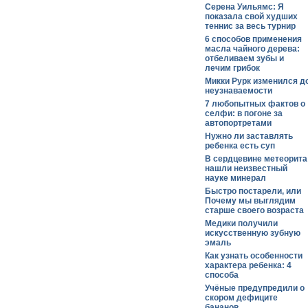
Серена Уильямс: Я
показала свой худших
теннис за весь турнир
6 способов применения
масла чайного дерева:
отбеливаем зубы и
лечим грибок
Микки Рурк изменился д
неузнаваемости
7 любопытных фактов о
селфи: в погоне за
автопортретами
Нужно ли заставлять
ребенка есть суп
В сердцевине метеорита
нашли неизвестный
науке минерал
Быстро постарели, или
Почему мы выглядим
старше своего возраста
Медики получили
искусственную зубную
эмаль
Как узнать особенности
характера ребенка: 4
способа
Учёные предупредили о
скором дефиците
бананов