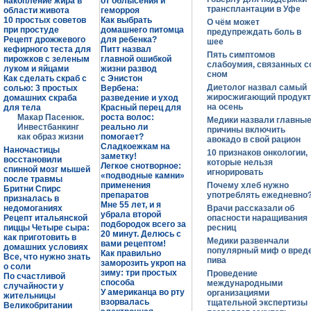
накопление жира в
от облысения и
трансплантации в Уфе
области живота
геморроя
10 простых советов
Как выбрать
О чём может
при простуде
домашнего питомца
предупреждать боль в
Рецепт дрожжевого
для ребенка?
шее
кефирного теста для
Питт назвал
Пять симптомов
пирожков с зеленым
главной ошибкой
слабоумия, связанных с
луком и яйцами
жизни развод
сном
Как сделать скраб с
с Энистон
Диетолог назвал самый
солью: 3 простых
Вербена:
жиросжигающий продукт
домашних скраба
разведение и уход
на осень
для тела
Красный перец для
Макар Пасенюк.
роста волос:
Медики назвали главны
Инвестбанкинг
реально ли
причины включить
как образ жизни
помогает?
авокадо в свой рацион
Сладкоежкам на
Наночастицы
10 признаков онкологии,
заметку!
восстановили
которые нельзя
Легкое снотворное:
спинной мозг мышей
игнорировать
«подводные камни»
после травмы
применения
Почему хлеб нужно
Бритни Спирс
препаратов
употреблять ежедневно
призналась в
Мне 55 лет, и я
недомоганиях
Врачи рассказали об
убрала второй
Рецепт итальянской
опасности наращивания
подбородок всего за
пиццы Четыре сыра:
ресниц
20 минут. Делюсь с
как приготовить в
Медики развенчали
вами рецептом!
домашних условиях
популярный миф о вред
Как правильно
Все, что нужно знать
пива
заморозить укроп на
о соли
зиму: три простых
Проведение
По счастливой
способа
международными
случайности у
У американца во рту
организациями
жительницы
взорвалась
тщательной экспертизы
Великобритании