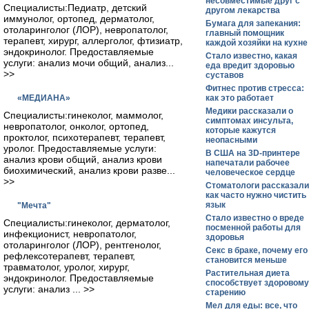
несовместимые друг с
Специалисты:Педиатр, детский
другом лекарства
иммунолог, ортопед, дерматолог,
Бумага для запекания:
отоларинголог (ЛОР), невропатолог,
главный помощник
терапевт, хирург, аллерголог, фтизиатр,
каждой хозяйки на кухне
эндокринолог. Предоставляемые
Стало известно, какая
услуги: анализ мочи общий, анализ...
еда вредит здоровью
>>
суставов
Фитнес против стресса:
«МЕДИАНА»
как это работает
Медики рассказали о
Специалисты:гинеколог, маммолог,
симптомах инсульта,
невропатолог, онколог, ортопед,
которые кажутся
проктолог, психотерапевт, терапевт,
неопасными
уролог. Предоставляемые услуги:
В США на 3D-принтере
анализ крови общий, анализ крови
напечатали рабочее
биохимический, анализ крови разве...
человеческое сердце
>>
Стоматологи рассказали
как часто нужно чистить
язык
"Мечта"
Стало известно о вреде
Специалисты:гинеколог, дерматолог,
посменной работы для
инфекционист, невропатолог,
здоровья
отоларинголог (ЛОР), рентгенолог,
Секс в браке, почему его
рефлексотерапевт, терапевт,
становится меньше
травматолог, уролог, хирург,
Растительная диета
эндокринолог. Предоставляемые
способствует здоровому
услуги: анализ ... >>
старению
Мел для еды: все, что