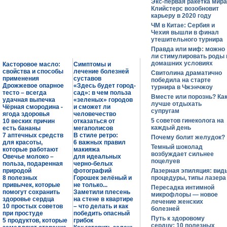
Экс-первая ракетка мира
Клийстерс возобновит
карьеру в 2020 году
ЧМ в Китае: Сербия и
Чехия вышли в финал
утешительного турнира
Правда или миф: можно
ли стимулировать роды 
домашних условиях
Касторовое масло:
Симптомы и
свойства и способы
лечение болезней
Свитолина драматично
применения
суставов
победила на старте
Дрожжевое опарное
«Здесь будет город-
турнира в Чжэнчжоу
тесто – всегда
сад»: в чем польза
Вместе или порознь? Ка
удачная выпечка
«зеленых» городов
лучше отдыхать
Чёрная смородина -
и сможет ли
супругам
ягода здоровья
человечество
5 советов гинеколога на
10 веских причин
отказаться от
каждый день
есть бананы
мегаполисов
7 аптечных средств
В стиле ретро:
Почему болит желудок?
для красоты,
6 важных правил
Темный шоколад
которые работают
макияжа
возбуждает сильнее
Овечье молоко –
для идеальных
поцелуев
польза, подаренная
черно-белых
природой
фотографий
Лазерная эпиляция: вид
8 полезных
Горошек зелёный и
процедуры, типы лазера
привычек, которые
не только...
Пересадка интимной
помогут сохранить
Заметили плесень
микрофлоры — новое
здоровье сердца
на стене в квартире
лечение женских
10 простых советов
– что делать и как
болезней
при простуде
победить опасный
Путь к здоровому
5 продуктов, которые
грибок
сердцу: 10 полезных