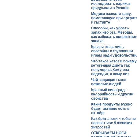
исследовать варикоз
придумали в Рязани
Медики назвали кашу,
помогающую при артрит
и гастрите
Способы, как убрать
запах изо рта. Методы,
как избежать неприятног
запаха
Крысы оказались
способны к групповым
играм ради удовольстви
Что такое кетоз и почему
кетогенная диета так
популярна. Кому она
подходит, а кому нет.
Чай защищает мозг
пожилых людей
Красный виноград –
калорийность и другие
свойства
Какие продукты нужно
будет активно есть в
октябре
Как брить ноги, чтобы не
порезаться: 9 женских
хитростей
ОТКРЫВАЕМ НОГИ: