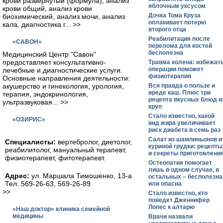
крови развернутый (формула), анализ
яблочным уксусом
крови общий, анализ крови
Дочка Тома Круза
биохимический, анализ мочи, анализ
оплакивает потерю
кала, диагностика г... >>
второго отца
Реабилитация после
«САВОН»
перелома для костей
бесполезна
Медицинский Центр "Савон"
предоставляет консультативно-
Травма колена: избежат
операции поможет
лечебные и диагностические услуги.
физиотерапия
Основные направления деятельности:
акушерство и гинекология, урология,
Вся правда о пользе и
вреде каш. Плюс три
терапия, эндокринология,
рецепта вкусных блюд и
ультразвуковая... >>
круп
Стало известно, какой
«ОЗИРИС»
вид жира увеличивает
риск диабета в семь раз
Салат из шампиньонов и
Специалисты:
вертебролог, диетолог,
куриной грудки: рецепты
реабилитолог, мануальный терапевт,
и секреты приготовлени
физиотерапевт, фитотерапевт.
Остеопатия помогает
лишь в одном случае, в
Адрес:
ул. Маршала Тимошенко, 13-а
остальных – бесполезна
Тел. 569-26-63, 569-26-89
или опасна
>>
Стало известно, кто
поведет Дженнифер
Лопес к алтарю
«Наш доктор» клиника семейной
медицины
Врачи назвали