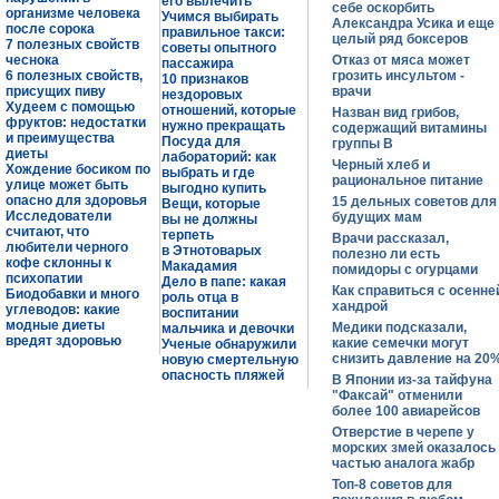
его вылечить
себе оскорбить
организме человека
Учимся выбирать
Александра Усика и еще
после сорока
правильное такси:
целый ряд боксеров
7 полезных свойств
советы опытного
чеснока
Отказ от мяса может
пассажира
6 полезных свойств,
грозить инсультом -
10 признаков
присущих пиву
врачи
нездоровых
Худеем с помощью
отношений, которые
Назван вид грибов,
фруктов: недостатки
нужно прекращать
содержащий витамины
и преимущества
Посуда для
группы В
диеты
лабораторий: как
Черный хлеб и
Хождение босиком по
выбрать и где
рациональное питание
улице может быть
выгодно купить
опасно для здоровья
15 дельных советов для
Вещи, которые
Исследователи
будущих мам
вы не должны
считают, что
терпеть
Врачи рассказал,
любители черного
в Этнотоварых
полезно ли есть
кофе склонны к
Макадамия
помидоры с огурцами
психопатии
Дело в папе: какая
Как справиться с осенне
Биодобавки и много
роль отца в
хандрой
углеводов: какие
воспитании
модные диеты
Медики подсказали,
мальчика и девочки
вредят здоровью
какие семечки могут
Ученые обнаружили
снизить давление на 20
новую смертельную
опасность пляжей
В Японии из-за тайфуна
"Факсай" отменили
более 100 авиарейсов
Отверстие в черепе у
морских змей оказалось
частью аналога жабр
Топ-8 советов для