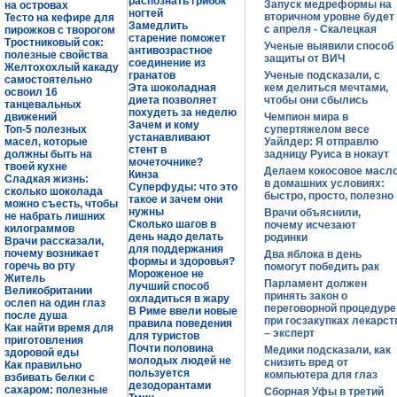
распознать грибок
Запуск медреформы на
на островах
ногтей
вторичном уровне будет
Тесто на кефире для
Замедлить
с апреля - Скалецкая
пирожков с творогом
старение поможет
Тростниковый сок:
Ученые выявили способ
антивозрастное
полезные свойства
защиты от ВИЧ
соединение из
Желтохохлый какаду
гранатов
Ученые подсказали, с
самостоятельно
Эта шоколадная
кем делиться мечтами,
освоил 16
диета позволяет
чтобы они сбылись
танцевальных
похудеть за неделю
движений
Чемпион мира в
Зачем и кому
Топ-5 полезных
супертяжелом весе
устанавливают
масел, которые
Уайлдер: Я отправлю
стент в
должны быть на
задницу Руиса в нокаут
мочеточнике?
твоей кухне
Делаем кокосовое масл
Кинза
Сладкая жизнь:
в домашних условиях:
Суперфуды: что это
сколько шоколада
быстро, просто, полезно
такое и зачем они
можно съесть, чтобы
нужны
Врачи объяснили,
не набрать лишних
Сколько шагов в
почему исчезают
килограммов
день надо делать
родинки
Врачи рассказали,
для поддержания
почему возникает
Два яблока в день
формы и здоровья?
горечь во рту
помогут победить рак
Мороженое не
Житель
Парламент должен
лучший способ
Великобритании
принять закон о
охладиться в жару
ослеп на один глаз
переговорной процедуре
В Риме ввели новые
после душа
при госзакупках лекарст
правила поведения
Как найти время для
– эксперт
для туристов
приготовления
Почти половина
Медики подсказали, как
здоровой еды
молодых людей не
снизить вред от
Как правильно
пользуется
компьютера для глаз
взбивать белки с
дезодорантами
сахаром: полезные
Сборная Уфы в третий