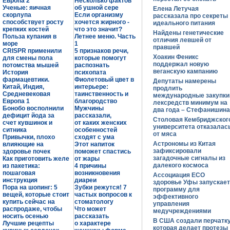
Европа 2
Несколько фактов
Ученые: яичная
об ушной сере
Елена Летучая
скорлупа
Если организму
рассказала про секреты
способствует росту
хочется жирного -
идеального питания
крепких костей
что это значит?
Найдены генетические
Польза купания в
Летнее меню. Часть
отличия левшей от
море
1
правшей
CRISPR применили
5 признаков речи,
Хоакин Феникс
для смены пола
которые помогут
поддержал новую
потомства мышей
распознать
веганскую кампанию
История
психопата
фармацевтики.
Фиолетовый цвет в
Депутаты намерены
Китай, Индия,
интерьере:
продлить
Средневековая
таинственность и
международные закупки
Европа 1
благородство
лексредств минимум на
Бонобо восполнили
Мужчины
два года – Стефанишина
дефицит йода за
рассказали,
Столовая Кембриджског
счет кувшинок и
от каких женских
университета отказалас
ситника
особенностей
от мяса
Привычки, плохо
сходят с ума
Астрономы из Китая
влияющие на
Этот напиток
зафиксировали
здоровье почек
поможет спастись
загадочные сигналы из
Как приготовить желе
от жары
далекого космоса
из пакетика:
4 причины
пошаговая
возникновения
Ассоциация ЕСО
инструкция
диареи
здоровье Уфы запускает
Пора на шопинг: 5
Зубки режутся! 7
программу для
вещей, которые стоит
частых вопросов к
эффективного
купить сейчас на
стоматологу
управления
распродаже, чтобы
Что может
медучреждениями
носить осенью
рассказать
В США создали перчатку
Лучшие рецепты
о характере
которая делает протезы