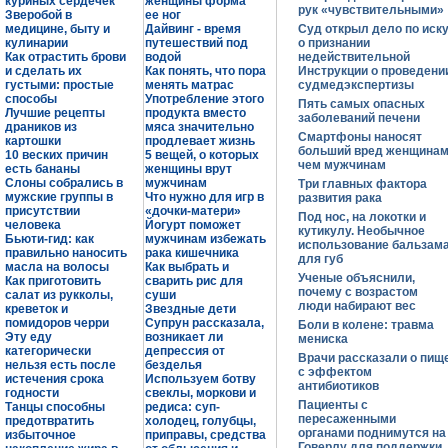
куриных сердечек
женщины форма
рук «чувствительными»
Зверобой в
ее ног
медицине, быту и
Дайвинг - время
Суд открыл дело по иск
кулинарии
путешествий под
о признании
Как отрастить брови
водой
недействительной
и сделать их
Как понять, что пора
Инструкции о проведени
густыми: простые
менять матрас
судмедэкспертизы
способы
Употребление этого
Пять самых опасных
Лучшие рецепты
продукта вместо
заболеваний печени
драников из
мяса значительно
Смартфоны наносят
картошки
продлевает жизнь
больший вред женщинам
10 веских причин
5 вещей, о которых
чем мужчинам
есть бананы
женщины врут
Слоны собрались в
мужчинам
Три главных фактора
мужские группы в
Что нужно для игр в
развития рака
присутствии
«дочки-матери»
Под нос, на локотки и
человека
Йогурт поможет
кутикулу. Необычное
Бьюти-гид: как
мужчинам избежать
использование бальзам
правильно наносить
рака кишечника
для губ
масла на волосы
Как выбрать и
Ученые объяснили,
Как приготовить
сварить рис для
почему с возрастом
салат из рукколы,
суши
люди набирают вес
креветок и
Звездные дети
помидоров черри
Супрун рассказала,
Боли в колене: травма
Эту еду
возникает ли
мениска
категорически
депрессия от
Врачи рассказали о пищ
нельзя есть после
безделья
с эффектом
истечения срока
Используем ботву
антибиотиков
годности
свеклы, моркови и
Пациенты с
Танцы способны
редиса: суп-
пересаженными
предотвратить
холодец, голубцы,
органами поднимутся на
избыточное
приправы, средства
Говерлу для поддержки