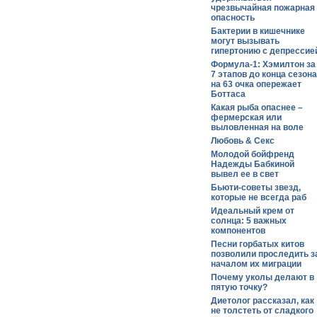
чрезвычайная пожарная
опасность
Бактерии в кишечнике
могут вызывать
гипертонию с депрессие
Формула-1: Хэмилтон за
7 этапов до конца сезона
на 63 очка опережает
Боттаса
Какая рыба опаснее –
фермерская или
выловленная на воле
Любовь & Секс
Молодой бойфренд
Надежды Бабкиной
вывел ее в свет
Бьюти-советы звезд,
которые не всегда раб
Идеальный крем от
солнца: 5 важных
компонентов
Песни горбатых китов
позволили проследить з
началом их миграции
Почему уколы делают в
пятую точку?
Диетолог рассказал, как
не толстеть от сладкого