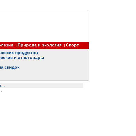
олезни
Природа и экология
Спорт
|
|
ческих продуктов
еские и этнотовары
ма скидок
...
.