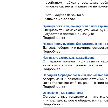
свойством набирать вес, даже соб
никакие системы питания им не помог
http://ladyhealth.savitar.su
Ключевые слова:
Врачи рассказали, почему появляются цыпки
Специалисты отмечают, что кожа рук 
нуждается в постоянной защите.
Подробнее »»
Назван продукт, который желательно есть 
Дьяволы, оборотни и вампиры остерегаю
Подробнее »»
Чем нужно завтракать каждый день
От первого приема пищи зависит наше
начать утро с полноценного завтрака.
Подробнее »»
Народная Аюрведа: растения, полностью з
Ассортимент и возможности аптечных пр
каких травах может быть речь – выпил та
Подробнее »»
Остроконечные кондиломы
Остроконечные кондиломы — это мале
или узелкам, которые образуются на пов
Подробнее »»