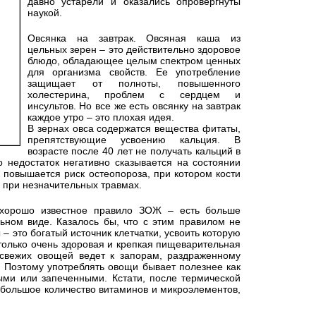
давно устарели и оказались опровергнуты
наукой.
Овсянка на завтрак. Овсяная каша из
цельных зерен – это действительно здоровое
блюдо, обладающее целым спектром ценных
для организма свойств. Ее употребление
защищает от полноты, повышенного
холестерина, проблем с сердцем и
инсультов. Но все же есть овсянку на завтрак
каждое утро – это плохая идея.
В зернах овса содержатся вещества фитаты,
препятствующие усвоению кальция. В
возрасте после 40 лет не получать кальций в
 недостаток негативно сказывается на состоянии
м повышается риск остеопороза, при котором кости
 при незначительных травмах.
хорошо известное правило ЗОЖ – есть больше
льном виде. Казалось бы, что с этим правилом не
– это богатый источник клетчатки, усвоить которую
только очень здоровая и крепкая пищеварительная
свежих овощей ведет к запорам, раздраженному
. Поэтому употреблять овощи бывает полезнее как
ыми или запеченными. Кстати, после термической
 большое количество витаминов и микроэлементов,