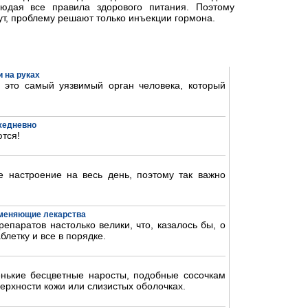
людая все правила здорового питания. Поэтому
ут, проблему решают только инъекции гормона.
 на руках
- это самый уязвимый орган человека, который
ежедневно
тся!
 настроение на весь день, поэтому так важно
аменяющие лекарства
епаратов настолько велики, что, казалось бы, о
блетку и все в порядке.
нькие бесцветные наросты, подобные сосочкам
ерхности кожи или слизистых оболочках.