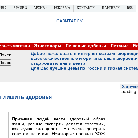
ИВ 2
АРХИВ 3
АРХИВ 4
РЕКЛАМА
КОНТАКТЫ
ПАРТНЕРЫ
RSS
САВИТАР.СУ
ернет-магазин
Этнотовары
Пищевые добавки
Питание
Б
|
|
|
|
Добро пожаловать в интернет-магазин аюрведи
высококачественные и оригинальные аюрведич
оздоровительный центр
Для Вас лучшие цены по России и гибкая систе
Загрузка
Loading..
т лишить здоровья
Призывая людей вести здоровый образ
жизни, разные эксперты делятся советами,
как лучше это делать. Но слепо доверять
советам не стоит. Некоторые правила ЗОЖ