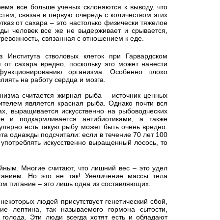
ремя все больше ученых склоняются к выводу, что
тям, связан в первую очередь с количеством этих
тказ от сахара – это настолько физически тяжелое
ды человек все же не выдерживает и срывается,
ревожность, связанная с отношением к еде.
 Института стволовых клеток при Гарвардском
я от сахара вредно, поскольку это может нанести
ункционированию организма. Особенно плохо
лиять на работу сердца и мозга.
низма считается жирная рыба – источник ценных
ителем является красная рыба. Однако почти вся
х, выращивается искусственно на рыбоводческих
е и подкармливается антибиотиками, а также
улярно есть такую рыбу может быть очень вредно.
та однажды подсчитали: если в течение 70 лет 100
 употреблять искусственно выращенный лосось, то
йным. Многие считают, что лишний вес – это удел
танием. Но это не так! Увеличение массы тела
ом питание – это лишь одна из составляющих.
 некоторых людей присутствует генетический сбой,
ние лептина, так называемого гормона сытости,
голода. Эти люди всегда хотят есть и обладают