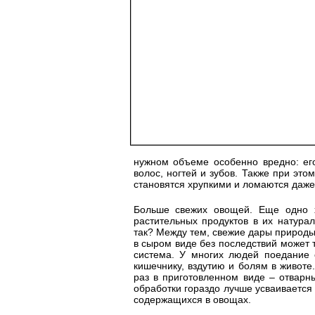
нужном объеме особенно вредно: его
волос, ногтей и зубов. Также при это
становятся хрупкими и ломаются даже
Больше свежих овощей. Еще одно 
растительных продуктов в их натура
так? Между тем, свежие дары природы 
в сыром виде без последствий может 
система. У многих людей поедание 
кишечнику, вздутию и болям в животе
раз в приготовленном виде – отварн
обработки гораздо лучше усваивается
содержащихся в овощах.