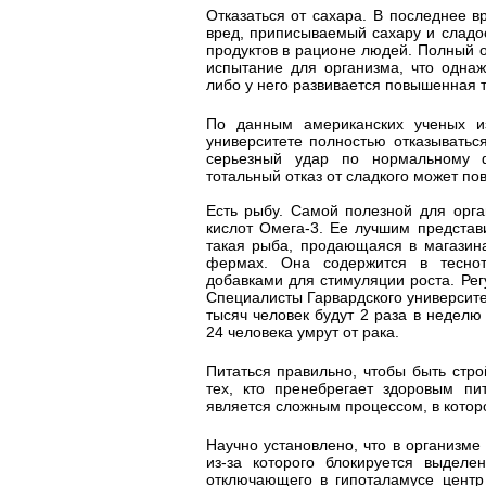
Отказаться от сахара. В последнее в
вред, приписываемый сахару и сладос
продуктов в рационе людей. Полный о
испытание для организма, что однаж
либо у него развивается повышенная т
По данным американских ученых из
университете полностью отказыватьс
серьезный удар по нормальному ф
тотальный отказ от сладкого может пов
Есть рыбу. Самой полезной для орга
кислот Омега-3. Ее лучшим представ
такая рыба, продающаяся в магазина
фермах. Она содержится в теснот
добавками для стимуляции роста. Рег
Специалисты Гарвардского университе
тысяч человек будут 2 раза в неделю
24 человека умрут от рака.
Питаться правильно, чтобы быть стро
тех, кто пренебрегает здоровым пи
является сложным процессом, в котор
Научно установлено, что в организме
из-за которого блокируется выделе
отключающего в гипоталамусе центр 