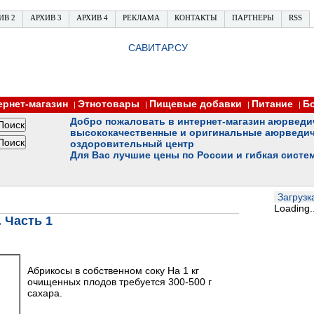
ИВ 2
АРХИВ 3
АРХИВ 4
РЕКЛАМА
КОНТАКТЫ
ПАРТНЕРЫ
RSS
САВИТАР.СУ
ернет-магазин
Этнотовары
Пищевые добавки
Питание
Б
|
|
|
|
Добро пожаловать в интернет-магазин аюрведи
высококачественные и оригинальные аюрведич
оздоровительный центр
Для Вас лучшие цены по России и гибкая систе
Загрузка
Loading..
 Часть 1
Абрикосы в собственном соку На 1 кг
очищенных плодов требуется 300-500 г
сахара.