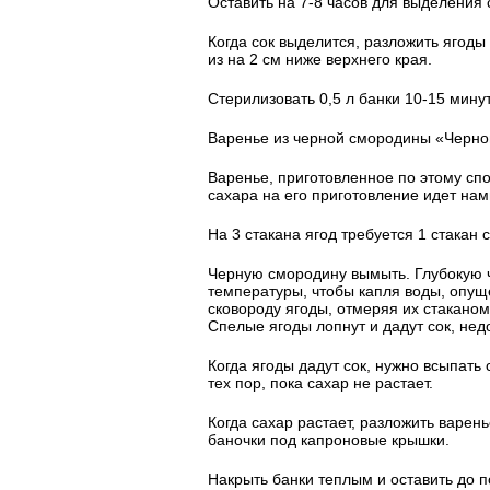
Оставить на 7-8 часов для выделения 
Когда сок выделится, разложить ягоды
из на 2 см ниже верхнего края.
Стерилизовать 0,5 л банки 10-15 минут,
Варенье из черной смородины «Черно
Варенье, приготовленное по этому спос
сахара на его приготовление идет на
На 3 стакана ягод требуется 1 стакан 
Черную смородину вымыть. Глубокую ч
температуры, чтобы капля воды, опущ
сковороду ягоды, отмеряя их стакано
Спелые ягоды лопнут и дадут сок, не
Когда ягоды дадут сок, нужно всыпать 
тех пор, пока сахар не растает.
Когда сахар растает, разложить варе
баночки под капроновые крышки.
Накрыть банки теплым и оставить до 