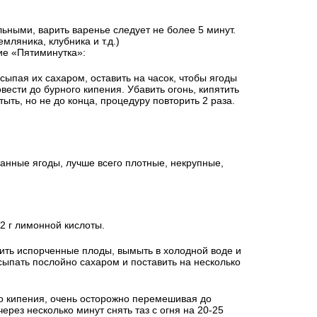
ьными, варить варенье следует не более 5 минут.
мляника, клубника и т.д.)
ие «Пятиминутка»:
сыпая их сахаром, оставить на часок, чтобы ягоды
овести до бурного кипения. Убавить огонь, кипятить
тыть, но не до конца, процедуру повторить 2 раза.
анные ягоды, лучше всего плотные, некрупные,
1-2 г лимонной кислоты.
сить испорченные плоды, вымыть в холодной воде и
есыпать послойно сахаром и поставить на несколько
до кипения, очень осторожно перемешивая до
через несколько минут снять таз с огня на 20-25