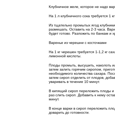
Клубничное желе, которое не надо вар
На 1 л клубничного сока требуется 1 кг
Из тщательно промытых ягод клубники 
размешать. Оставить на 2-3 часа. Вари
будет готово. Разложить по банкам и х
Варенье из черешни с косточками
На 1 кг черешен требуется 1-1,2 кг сах
лимонной кислоты.
Плоды промыть, высушить, наколоть и
затем залить горячим сиропом, приго
необходимого количества сахара. Посл
затем сироп отделить от плодов, доба
уваривать в течение 10 минут.
В кипящий сироп переложить плоды и 
раз слить сироп. Добавить к нему оста
минут.
В конце варки в сироп переложить плод
доварить до готовности.