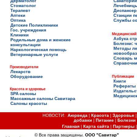
Дерматолог
Санатории
Стоматолог
Лечебниц
Терапевт
Диспансе
Аптеки
Станции п
Оптика
Службы с
Детские Поликлиники
Гос. учреждения
Медицинский
Клиники
Азбука ст
Родильные дома и женские
Болезни: ч
консультации
Методы ле
Наркологическая помощь
новообра
Ветеринарные услуги
Словарь м
Справочни
Производители
Лекарств
Оборудование
Публикации
Книги
Рефераты
Красота и здоровье
Издательс
SPA салоны
Медицинск
Массажные салоны Савитара
Салоны красоты
НОВОСТИ:
Аюрведа
|
Красота
|
Здоровье
добавки
|
Питание
|
Болезни
Главная
|
Карта сайта
|
Партнеры
© Все права защищены.
ООО "Савитар"