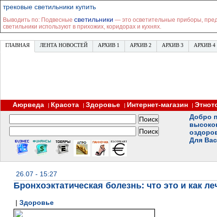
трековые светильники купить
светильники
Выводить по: Подвесные
— это осветительные приборы, пре
светильники используют в прихожих, коридорах и кухнях.
ГЛАВНАЯ
ЛЕНТА НОВОСТЕЙ
АРХИВ 1
АРХИВ 2
АРХИВ 3
АРХИВ 4
Аюрведа
Красота
Здоровье
Интернет-магазин
Этнот
|
|
|
|
Добро п
высоко
оздоро
Для Вас
26.07 - 15:27
Бронхоэктатическая болезнь: что это и как ле
|
Здоровье