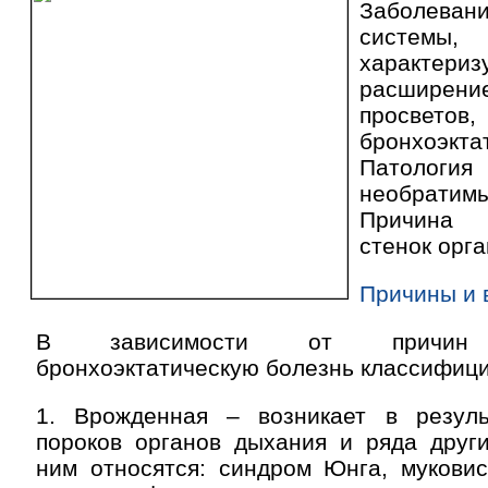
Заболева
систем
характериз
расширени
просвето
бронхоэкта
Патол
необрати
Причина 
стенок орга
Причины и 
В зависимости от причин в
бронхоэктатическую болезнь классифици
1. Врожденная – возникает в резул
пороков органов дыхания и ряда други
ним относятся: синдром Юнга, муковис