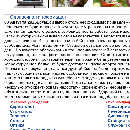
Справочная информация
03 Августа 2026
Большой выбор столь необходимых принадлежнос
непременно будете просыпаться каждое утро в хорошем настрое
закончится!Как часто бывает: выходишь после работы, весь измо
часть из которых высказывали свои недовольства в адрес компан
день закончился. И вот он закончился! Спетрее в салон красоты
осободилась. Меня подстригли. Стрижкой остался более менее д
день. Но качество обслуживания этой парикмахерской оставать лу
на душевное, так и на физическое в последствии. Стоит отмети
хорошей стороны производителями, вы можете быть уверенны в 
корректирующее белье не будет доставлять дискомфорта при его
Нервы и так некуда, еще этот кондуктор! Скорее бы до парикмах
парискую, жду пока мой мастер осободится, так как я пришел на
и не мельтишил перед глазами. Меня это задело, нервы и так на 
через неделю сделаю, не раньше. Пока салон красоты дешь, пока 
несколько откорректировать недостатки своей фигуры необычай
обязательно найдете то, что нужно именно вам. Здоровый сон, 
можно обеспечить лишь при наличии правильно подобранного и 
Лечебные учреждения
Лечебно-про
Дерматолог
Санатории
Стоматолог
Лечебниц
Терапевт
Диспансе
Аптеки
Станции п
Оптика
Службы с
Детские Поликлиники