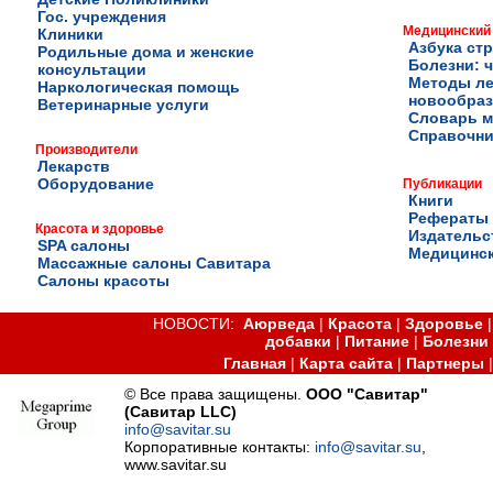
Гос. учреждения
Медицинский
Клиники
Азбука ст
Родильные дома и женские
Болезни: ч
консультации
Методы ле
Наркологическая помощь
новообра
Ветеринарные услуги
Словарь м
Справочни
Производители
Лекарств
Оборудование
Публикации
Книги
Рефераты
Красота и здоровье
Издательс
SPA салоны
Медицинск
Массажные салоны Савитара
Салоны красоты
НОВОСТИ:
Аюрведа
|
Красота
|
Здоровье
добавки
|
Питание
|
Болезни
Главная
|
Карта сайта
|
Партнеры
© Все права защищены.
ООО "Савитар"
(Савитар LLC)
info@savitar.su
Корпоративные контакты:
info@savitar.su
,
www.savitar.su