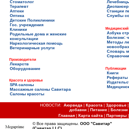
Стоматолог
Лечебниц
Терапевт
Диспансе
Аптеки
Станции п
Оптика
Службы с
Детские Поликлиники
Гос. учреждения
Медицинский
Клиники
Азбука ст
Родильные дома и женские
Болезни: ч
консультации
Методы ле
Наркологическая помощь
новообра
Ветеринарные услуги
Словарь м
Справочни
Производители
Лекарств
Оборудование
Публикации
Книги
Рефераты
Красота и здоровье
Издательс
SPA салоны
Медицинск
Массажные салоны Савитара
Салоны красоты
НОВОСТИ:
Аюрведа
|
Красота
|
Здоровье
добавки
|
Питание
|
Болезни
Главная
|
Карта сайта
|
Партнеры
© Все права защищены.
ООО "Савитар"
(Савитар LLC)