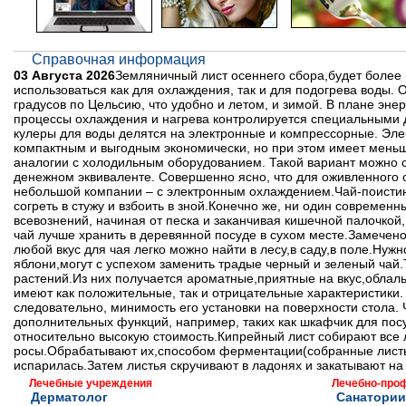
Справочная информация
03 Августа 2026
Земляничный лист осеннего сбора,будет более п
использоваться как для охлаждения, так и для подогрева воды. О
градусов по Цельсию, что удобно и летом, и зимой. В плане эне
процессы охлаждения и нагрева контролируется специальными да
кулеры для воды делятся на электронные и компрессорные. Эл
компактным и выгодным экономически, но при этом имеет мень
аналогии с холодильным оборудованием. Такой вариант можно с
денежном эквиваленте. Совершенно ясно, что для оживленного 
небольшой компании – с электронным охлаждением.Чай-поистин
согреть в стужу и взбоить в зной.Конечно же, ни один современ
всевознений, начиная от песка и заканчивая кишечной палочко
чай лучше хранить в деревянной посуде в сухом месте.Замечено
любой вкус для чая легко можно найти в лесу,в саду,в поле.Ну
яблони,могут с успехом заменить традые черный и зеленый чай.Т
растений.Из них получается ароматные,приятные на вкус,облаль
имеют как положительные, так и отрицательные характеристики.
следовательно, минимость его установки на поверхности стола.
дополнительных функций, например, таких как шкафчик для посу
относительно высокую стоимость.Кипрейный лист собирают все 
росы.Обрабатывают их,способом ферментации(собранные листья 
испарилась.Затем листья скручивают в ладонях и закатывают на
Лечебные учреждения
Лечебно-про
Дерматолог
Санатории