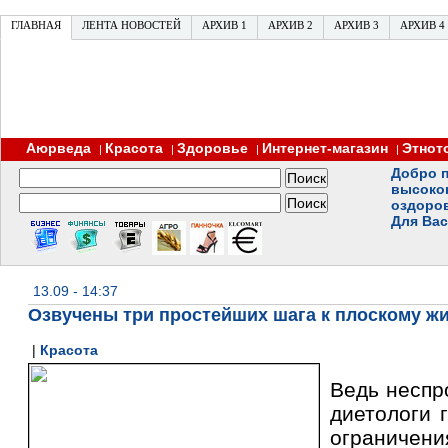
ГЛАВНАЯ
ЛЕНТА НОВОСТЕЙ
АРХИВ 1
АРХИВ 2
АРХИВ 3
АРХИВ 4
Аюрведа
Красота
Здоровье
Интернет-магазин
Этнот
|
|
|
|
Добро п
высоко
оздоро
Для Вас
13.09 - 14:37
Озвучены три простейших шага к плоскому ж
|
Красота
Ведь неспр
диетологи 
огранич