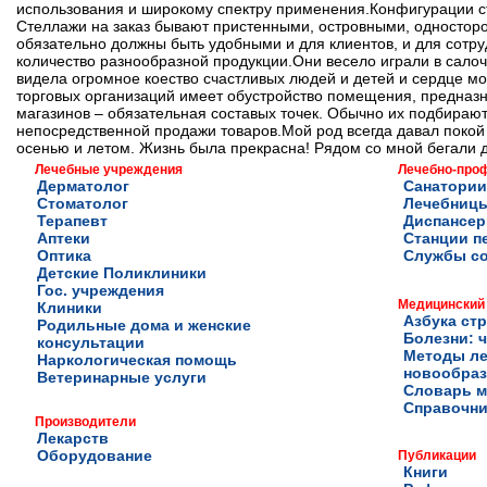
использования и широкому спектру применения.Конфигурации ст
Стеллажи на заказ бывают пристенными, островными, односторо
обязательно должны быть удобными и для клиентов, и для сотр
количество разнообразной продукции.Они весело играли в салочк
видела огромное коество счастливых людей и детей и сердце м
торговых организаций имеет обустройство помещения, предназн
магазинов – обязательная составых точек. Обычно их подбираю
непосредственной продажи товаров.Мой род всегда давал поко
осенью и летом. Жизнь была прекрасна! Рядом со мной бегали д
Лечебные учреждения
Лечебно-про
Дерматолог
Санатории
Стоматолог
Лечебниц
Терапевт
Диспансе
Аптеки
Станции п
Оптика
Службы с
Детские Поликлиники
Гос. учреждения
Медицинский
Клиники
Азбука ст
Родильные дома и женские
Болезни: ч
консультации
Методы ле
Наркологическая помощь
новообра
Ветеринарные услуги
Словарь м
Справочни
Производители
Лекарств
Оборудование
Публикации
Книги