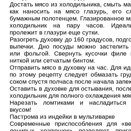
Достать мясо из холодильника, смыть ма
как наносить на мясо глазурь, его с
бумажным полотенцем. Глазированное мя
холодильник на пару часов. Идеал
пролежит в глазури еще сутки.
Разогреть духовку до 160 градусов, подг
выпечки. Дно посуды можно застелить
или фольгой. Свернуть кусочки филе в
ниткой или сетчатым бинтом.
Отправить мясо в духовку на час. Для и
по этому рецепту следует обмазать гр
соком спустя полчаса после начала запе
Оставить в духовке для остывания, посл
холодильник для полного охлаждения мя
Нарезать ломтиками и насладиться 
вкусом!
Пастрома из индейки в мультиварке
Современные приспособления для «в
ленивых хозяюшек» позволяют приго