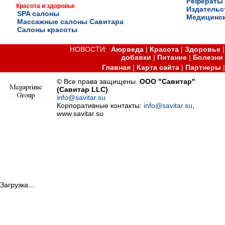
Рефераты
Красота и здоровье
Издательс
SPA салоны
Медицинск
Массажные салоны Савитара
Салоны красоты
НОВОСТИ:
Аюрведа
|
Красота
|
Здоровье
добавки
|
Питание
|
Болезни
Главная
|
Карта сайта
|
Партнеры
© Все права защищены.
ООО "Савитар"
(Савитар LLC)
info@savitar.su
Корпоративные контакты:
info@savitar.su
,
www.savitar.su
Загрузка...