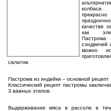
альтерна
колбасе.
прекрасн
праздни
качестве о
как эле
Пастрома
сэндвичей 
можно ис
приготов
салатов.
Пастрома из индейки – основной рецепт
Классический рецепт пастромы заключа
3 важных этапов:
Выдерживание мяса в рассоле в теч