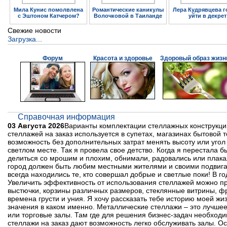
Мила Кунис помолвлена
Романтические каникулы
Лера Кудрявцева г
с Эштоном Катчером?
Волочковой в Таиланде
уйти в декрет
Свежие новости
Загрузка...
Форум
Красота и здоровье
Здоровый образ жизн
Справочная информация
03 Августа 2026
Варианты комплектации стеллажных конструкций
стеллажей на заказ используется в супетах, магазинах бытовой 
возможность без дополнительных затрат менять высоту или угол 
светлом месте. Так я провела свое детство. Когда я перестала 
делиться со мрошим и плохим, обнимали, радовались или плакал
город должен быть любим местными жителями и своими подвигам
всегда находились те, кто совершал добрые и светлые поки! В г
Увеличить эффективность от использования стеллажей можно п
выстючки, корзины различных размеров, стеклянные витрины, фр
времена грусти и уния. Я хочу рассказать тебе историю моей жи
значения в каком именно. Металлические стеллажи – это лучш
или торговые залы. Там где для решения бизнес-задач необходи
стеллажи на заказ дают возможность легко обслуживать залы. Ос