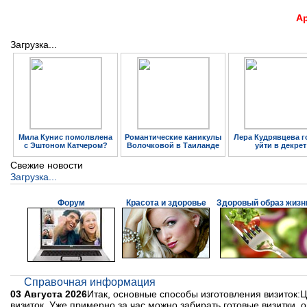
А
Загрузка...
Мила Кунис помолвлена
Романтические каникулы
Лера Кудрявцева г
с Эштоном Катчером?
Волочковой в Таиланде
уйти в декрет
Свежие новости
Загрузка...
Форум
Красота и здоровье
Здоровый образ жизн
Справочная информация
03 Августа 2026
Итак, основные способы изготовления визиток
визиток. Уже примерно за час можно забирать готовые визитки,