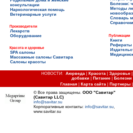
Родильные дома и женские
Болезни: ч
консультации
Методы ле
Наркологическая помощь
новообра
Ветеринарные услуги
Словарь м
Справочни
Производители
Лекарств
Оборудование
Публикации
Книги
Рефераты
Красота и здоровье
Издательс
SPA салоны
Медицинск
Массажные салоны Савитара
Салоны красоты
НОВОСТИ:
Аюрведа
|
Красота
|
Здоровье
добавки
|
Питание
|
Болезни
Главная
|
Карта сайта
|
Партнеры
© Все права защищены.
ООО "Савитар"
(Савитар LLC)
info@savitar.su
Корпоративные контакты:
info@savitar.su
,
www.savitar.su