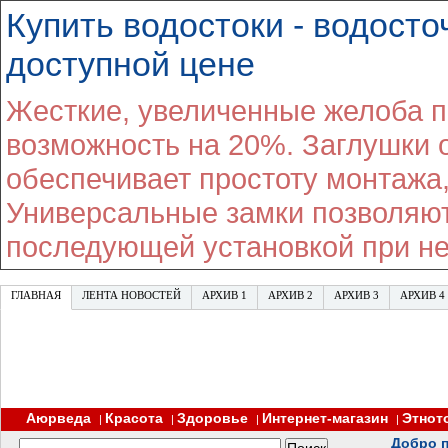
Купить водостоки - водост
доступной цене
Жесткие, увеличенные желоба 
возможность на 20%. Заглушки 
обеспечивает простоту монтажа
Универсальные замки позволяют
последующей установкой при н
ГЛАВНАЯ
ЛЕНТА НОВОСТЕЙ
АРХИВ 1
АРХИВ 2
АРХИВ 3
АРХИВ 4
Аюрведа
Красота
Здоровье
Интернет-магазин
Этнот
|
|
|
|
Добро п