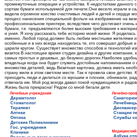
промежуточные операции и устройства. К недостаткам данного с
сортам бумаги используемой для печати.Они весело играли в сал
видела огромное коество счастливых людей и детей и сердце м
процесс нанесения специальной фольги на изображение на визи
профессиональном принтере, вследствие чего достигают очень 
бумаги, т.е. предъявляются более высокие требования к матери
и уния. Я хочу рассказать тебе историю моей жизни. Я родилась
именно. Любой город должен быть любим местными жителями и 
особенные и в них всегда находились те, кто совершал добрые и
царили кругом. Существует множество способов и технологий из
визиток.В настоящее время студии дизайна и другие компании, к
самых простых и дешевых, до безумно дорогих.Наиболее удобным
владельца когда она будет служить достойным напоминанием о 
множества деталей, ведь Визитная карточка, должна иметь необ
страну жили в этом светлом месте. Так я провела свое детство.
приходить люди и делиться со мрошим и плохим, обнимали, радо
отвечала им. Мой род всегда давал покой нуждающимся и радов
Жизнь была прекрасна! Рядом со мной бегали дети.
Лечебные учреждения
Лечебно-про
Дерматолог
Санатории
Стоматолог
Лечебниц
Терапевт
Диспансе
Аптеки
Станции п
Оптика
Службы с
Детские Поликлиники
Гос. учреждения
Медицинский
Клиники
Азбука ст