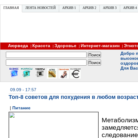
ГЛАВНАЯ
ЛЕНТА НОВОСТЕЙ
АРХИВ 1
АРХИВ 2
АРХИВ 3
АРХИВ 4
Аюрведа
Красота
Здоровье
Интернет-магазин
Этнот
|
|
|
|
Добро п
высоко
оздоро
Для Вас
09.09 - 17:57
Топ-8 советов для похудения в любом возрас
|
Питание
Метаболи
замедля
следован