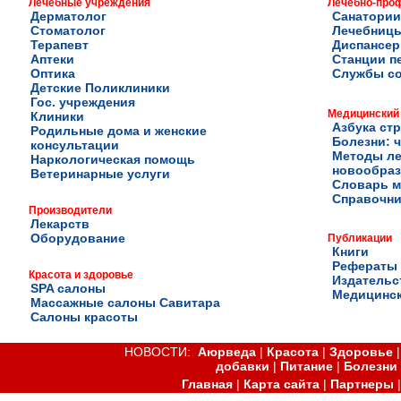
Лечебные учреждения
Лечебно-про
Дерматолог
Санатории
Стоматолог
Лечебниц
Терапевт
Диспансе
Аптеки
Станции п
Оптика
Службы с
Детские Поликлиники
Гос. учреждения
Медицинский
Клиники
Азбука ст
Родильные дома и женские
Болезни: ч
консультации
Методы ле
Наркологическая помощь
новообра
Ветеринарные услуги
Словарь м
Справочни
Производители
Лекарств
Оборудование
Публикации
Книги
Рефераты
Красота и здоровье
Издательс
SPA салоны
Медицинск
Массажные салоны Савитара
Салоны красоты
НОВОСТИ:
Аюрведа
|
Красота
|
Здоровье
добавки
|
Питание
|
Болезни
Главная
|
Карта сайта
|
Партнеры