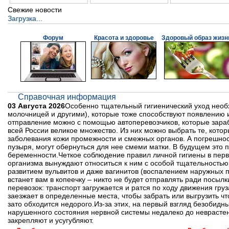
Свежие новости
Загрузка...
Форум
Красота и здоровье
Здоровый образ жизн
Справочная информация
03 Августа 2026
Особенно тщательный гигиенический уход нео
молочницей и другими), которые тоже способствуют появлению 
отправление можно с помощью автоперевозчиков, которые зараб
всей России великое множество. Из них можно выбрать те, кот
заболевания кожи промежности и смежных органов. А погрешнос
пузыря, могут обернуться для нее смеми матки. В будущем это
беременности.Четкое соблюдение правил личной гигиены в пер
организма вынуждают относиться к ним с особой тщательность
развитием вульвитов и даже вагинитов (воспалением наружных п
встанет вам в копеечку – никто не будет отправлять ради посыл
перевозок: транспорт загружается и ратся по ходу движения груз
заезжает в определенные места, чтобы забрать или выгрузить чт
зато обходится недорого.Из-за этих, на первый взгляд безобидн
нарушенного состояния нервной системы недалеко до неврастени
закрепляют и усугубляют.