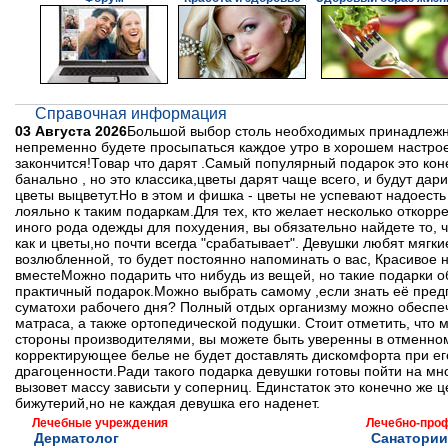
Справочная информация
03 Августа 2026
Большой выбор столь необходимых принадлежнос
непременно будете просыпаться каждое утро в хорошем настрое
закончится!Товар что дарят .Самый популярный подарок это кон
банально , но это классика,цветы дарят чаще всего, и будут дари
цветы выцветут.Но в этом и фишка - цветы не успевают надоесть
лояльно к таким подаркам.Для тех, кто желает несколько откор
иного рода одежды для похудения, вы обязательно найдете то, 
как и цветы,но почти всегда "срабатывает". Девушки любят мягки
возлюбленной, то будет постоянно напоминать о вас, Красивое 
вместеМожно подарить что нибудь из вещей, но такие подарки 
практичный подарок.Можно выбрать самому ,если знать её предп
суматохи рабочего дня? Полный отдых организму можно обеспеч
матраса, а также ортопедической подушки. Стоит отметить, чт
стороны производителями, вы можете быть уверенны в отменном
корректирующее белье не будет доставлять дискомфорта при ег
драгоценности.Ради такого подарка девушки готовы пойти на мно
вызовет массу зависьти у соперниц. Единстаток это конечно же
бижутерий,но не каждая девушка его наденет.
Лечебные учреждения
Лечебно-про
Дерматолог
Санатории