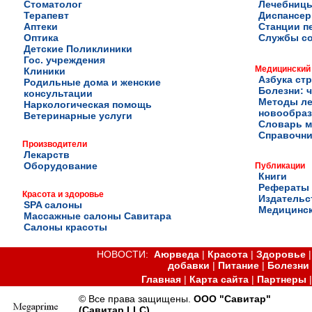
Стоматолог
Лечебниц
Терапевт
Диспансе
Аптеки
Станции п
Оптика
Службы с
Детские Поликлиники
Гос. учреждения
Медицинский
Клиники
Азбука ст
Родильные дома и женские
Болезни: ч
консультации
Методы ле
Наркологическая помощь
новообра
Ветеринарные услуги
Словарь м
Справочни
Производители
Лекарств
Оборудование
Публикации
Книги
Рефераты
Красота и здоровье
Издательс
SPA салоны
Медицинск
Массажные салоны Савитара
Салоны красоты
НОВОСТИ:
Аюрведа
|
Красота
|
Здоровье
добавки
|
Питание
|
Болезни
Главная
|
Карта сайта
|
Партнеры
© Все права защищены.
ООО "Савитар"
(Савитар LLC)