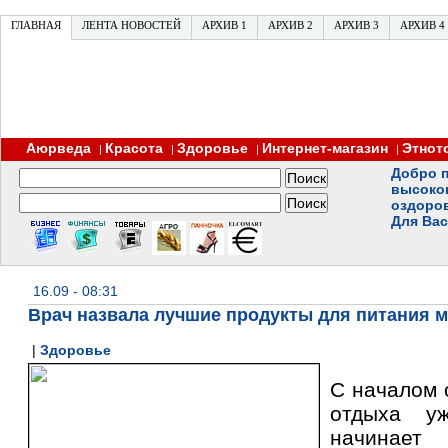
ГЛАВНАЯ
ЛЕНТА НОВОСТЕЙ
АРХИВ 1
АРХИВ 2
АРХИВ 3
АРХИВ 4
Аюрведа
Красота
Здоровье
Интернет-магазин
Этнот
|
|
|
|
Добро п
высоко
оздоро
Для Вас
16.09 - 08:31
Врач назвала лучшие продукты для питания м
|
Здоровье
С началом 
отдыха у
начинае