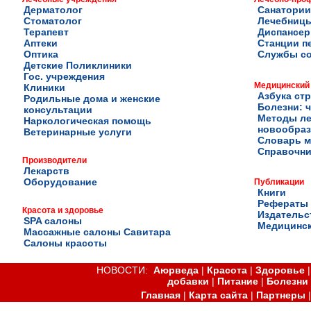
Дерматолог
Санатории
Стоматолог
Лечебниц
Терапевт
Диспансе
Аптеки
Станции п
Оптика
Службы с
Детские Поликлиники
Гос. учреждения
Медицинский
Клиники
Азбука ст
Родильные дома и женские
Болезни: ч
консультации
Методы ле
Наркологическая помощь
новообра
Ветеринарные услуги
Словарь м
Справочни
Производители
Лекарств
Оборудование
Публикации
Книги
Рефераты
Красота и здоровье
Издательс
SPA салоны
Медицинск
Массажные салоны Савитара
Салоны красоты
НОВОСТИ:
Аюрведа
|
Красота
|
Здоровье
добавки
|
Питание
|
Болезни
Главная
|
Карта сайта
|
Партнеры