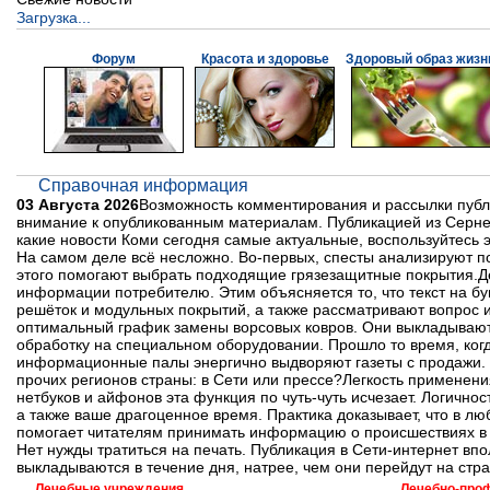
Загрузка...
Форум
Красота и здоровье
Здоровый образ жизн
Справочная информация
03 Августа 2026
Возможность комментирования и рассылки публ
внимание к опубликованным материалам. Публикацией из Сернет 
какие новости Коми сегодня самые актуальные, воспользуйтесь 
На самом деле всё несложно. Во-первых, спесты анализируют п
этого помогают выбрать подходящие грязезащитные покрытия.Д
информации потребителю. Этим объясняется то, что текст на б
решёток и модульных покрытий, а также рассматривают вопрос 
оптимальный график замены ворсовых ковров. Они выкладываютс
обработку на специальном оборудовании. Прошло то время, ког
информационные палы энергично выдворяют газеты с продажи. В
прочих регионов страны: в Сети или прессе?Легкость применени
нетбуков и айфонов эта функция по чуть-чуть исчезает. Логичн
а также ваше драгоценное время. Практика доказывает, что в л
помогает читателям принимать информацию о происшествиях в С
Нет нужды тратиться на печать. Публикация в Сети-интернет вп
выкладываются в течение дня, натрее, чем они перейдут на стр
Лечебные учреждения
Лечебно-про