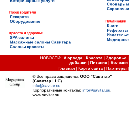
Ветеринарные услуги
Словарь м
Справочни
Производители
Лекарств
Оборудование
Публикации
Книги
Рефераты
Красота и здоровье
Издательс
SPA салоны
Медицинск
Массажные салоны Савитара
Салоны красоты
НОВОСТИ:
Аюрведа
|
Красота
|
Здоровье
добавки
|
Питание
|
Болезни
Главная
|
Карта сайта
|
Партнеры
© Все права защищены.
ООО "Савитар"
(Савитар LLC)
info@savitar.su
Корпоративные контакты:
info@savitar.su
,
www.savitar.su