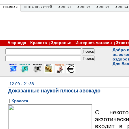
ГЛАВНАЯ
ЛЕНТА НОВОСТЕЙ
АРХИВ 1
АРХИВ 2
АРХИВ 3
АРХИВ 4
Аюрведа
Красота
Здоровье
Интернет-магазин
Этнот
|
|
|
|
Добро п
высоко
оздоро
Для Вас
12.09 - 21:38
Доказанные наукой плюсы авокадо
|
Красота
С некот
экзотичес
входит в 