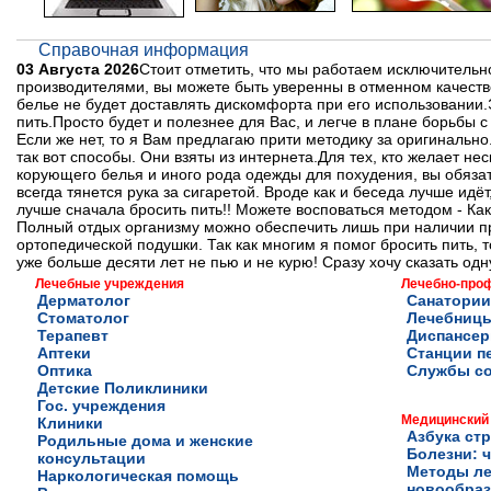
Справочная информация
03 Августа 2026
Стоит отметить, что мы работаем исключитель
производителями, вы можете быть уверенны в отменном качеств
белье не будет доставлять дискомфорта при его использовании.Эт
пить.Просто будет и полезнее для Вас, и легче в плане борьбы 
Если же нет, то я Вам предлагаю прити методику за оригинальн
так вот способы. Они взяты из интернета.Для тех, кто желает 
корующего белья и иного рода одежды для похудения, вы обязате
всегда тянется рука за сигаретой. Вроде как и беседа лучше идёт
лучше сначала бросить пить!! Можете восповаться методом - Как
Полный отдых организму можно обеспечить лишь при наличии пр
ортопедической подушки. Так как многим я помог бросить пить, т
уже больше десяти лет не пью и не курю! Сразу хочу сказать одн
Лечебные учреждения
Лечебно-про
Дерматолог
Санатории
Стоматолог
Лечебниц
Терапевт
Диспансе
Аптеки
Станции п
Оптика
Службы с
Детские Поликлиники
Гос. учреждения
Медицинский
Клиники
Азбука ст
Родильные дома и женские
Болезни: ч
консультации
Методы ле
Наркологическая помощь
новообра