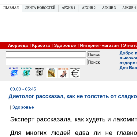
ГЛАВНАЯ
ЛЕНТА НОВОСТЕЙ
АРХИВ 1
АРХИВ 2
АРХИВ 3
АРХИВ 4
Аюрведа
Красота
Здоровье
Интернет-магазин
Этнот
|
|
|
|
Добро п
высоко
оздоро
Для Вас
09.09 - 05:45
Диетолог рассказал, как не толстеть от сладко
|
Здоровье
Эксперт рассказала, как худеть и лакоми
Для многих людей едва ли не главн