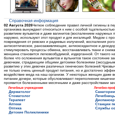
Справочная информация
02 Августа 2026
Четкое соблюдение правил личной гигиены в п
организма вынуждают относиться к ним с особой тщательность
развитием вульвитов и даже вагинитов (воспалением наружных п
наружно, используют этот продукт и для ингаляций. Медом с п
повреждения от ревских и радиевых излучений, воспаления рого
антисептическое, ранозаживляющее, антиоксидантное и дезодо
стимулировать процессы обмена, восстанавливать ткани и снижат
женшина становится легковозбудимой, издерганной. От такого н
более что осложнения вульвитов и вульнитов такое состояние з
девочкам, страдающим общими детскими болезнями (экссудным 
развитию у этих девочек различных гинеческих болезней.Чрезв
не только очень ценный продукт питания, но и достаточно эффе
воздействие меда на наш организм. У некоторых женщин даже в
питании дочери, которые обусловливают переполнение кишечник
проявится болезненными месячными и даже расстройствами зач
Лечебные учреждения
Лечебно-про
Дерматолог
Санатории
Стоматолог
Лечебниц
Терапевт
Диспансе
Аптеки
Станции п
Оптика
Службы с
Детские Поликлиники