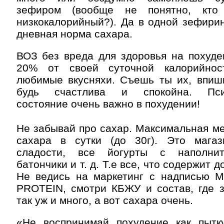
зефиром (вообще не понятно, кто
низкокалорийный?). Да в одной зефири
дневная норма сахара.
ВОЗ без вреда для здоровья на похуде
20% от своей суточной калорийнос
любимые вкусняхи. Съешь ты их, впиш
будь счастлива и спокойна. Псих
состояние очень важно в похудении!
⠀
Не забывай про сахар. Максимальная мер
сахара в сутки (до 30г). Это мага
сладости, все йогурты с наполнит
батончики и т. д. Т.е все, что содержит 
Не ведись на маркетинг с надписью
PROTEIN, смотри КБЖУ и состав, где з
так уж и много, а вот сахара очень.
«Не воспринимай похудение как пытк