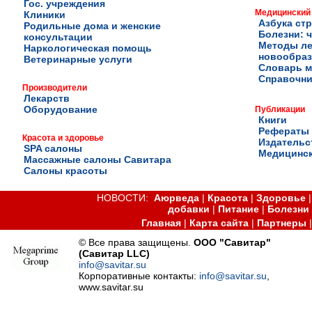
Гос. учреждения
Медицинский
Клиники
Азбука ст
Родильные дома и женские
Болезни: ч
консультации
Методы ле
Наркологическая помощь
новообра
Ветеринарные услуги
Словарь м
Справочни
Производители
Лекарств
Оборудование
Публикации
Книги
Рефераты
Красота и здоровье
Издательс
SPA салоны
Медицинск
Массажные салоны Савитара
Салоны красоты
НОВОСТИ:
Аюрведа
|
Красота
|
Здоровье
добавки
|
Питание
|
Болезни
Главная
|
Карта сайта
|
Партнеры
© Все права защищены.
ООО "Савитар"
(Савитар LLC)
info@savitar.su
Корпоративные контакты:
info@savitar.su
,
www.savitar.su