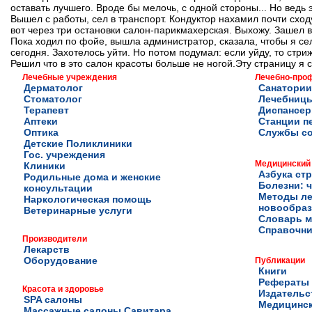
оставать лучшего. Вроде бы мелочь, с одной стороны... Но ведь 
Вышел с работы, сел в транспорт. Кондуктор нахамил почти сход
вот через три остановки салон-парикмахерская. Выхожу. Зашел в
Пока ходил по фойе, вышла администратор, сказала, чтобы я сел
сегодня. Захотелось уйти. Но потом подумал: если уйду, то стри
Решил что в это салон красоты больше не ногой.Эту страницу я со
Лечебные учреждения
Лечебно-про
Дерматолог
Санатории
Стоматолог
Лечебниц
Терапевт
Диспансе
Аптеки
Станции п
Оптика
Службы с
Детские Поликлиники
Гос. учреждения
Медицинский
Клиники
Азбука ст
Родильные дома и женские
Болезни: ч
консультации
Методы ле
Наркологическая помощь
новообра
Ветеринарные услуги
Словарь м
Справочни
Производители
Лекарств
Оборудование
Публикации
Книги
Рефераты
Красота и здоровье
Издательс
SPA салоны
Медицинск
Массажные салоны Савитара