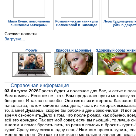
Мила Кунис помолвлена
Романтические каникулы
Лера Кудрявцева г
с Эштоном Катчером?
Волочковой в Таиланде
уйти в декрет
Свежие новости
Загрузка...
Форум
Красота и здоровье
Здоровый образ жизн
Справочная информация
03 Августа 2026
Просто будет и полезнее для Вас, и легче в пл
Вам помочь. Если же нет, то я Вам предлагаю прити методику з
бесценно. И так вот способы. Они взяты из интернета.Как часто
начальства, потом клиенты весь день, часть из которых высказыв
то, а мне! Думаешь, скорее бы рабочий день закончился. И вот о
время сэкономить.Дело в том, что после рюмки, как обычно, всегд
всё это ерундаю Так вот мой совет, если вы пьющий, то лучше сн
многим я помог бросить пить, то решил помочь и бросить курить!
курю! Сразу хочу сказать одну вещь! Намного просать курить, е
менее доволен. Это как-то смягчило моральное давление, оказы