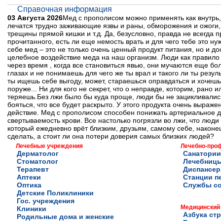
Справочная информация
03 Августа 2026
Мед с прополисом можно применять как внутрь,
лечатся трудно заживающие язвы и раны, обморожения и ожоги, 
трещины прямой кишки и т.д. Да, безусловно, правда не всегда пр
прочитанного, есть ли еще немость врать и для чего тебе это 
себе мед – это не только очень ценный продукт питания, но и 
целебное воздействие меда на наш организм. Люди как правило 
через время , когда все становиться явью, они мучаются еще бол
глазах и не понимаешь для чего же ты врал и такого ли ты резу
ты ищешь себе выгоду, может, стараешься оправдаться и хочешь
поруже... Ни для кого не секрет, что о неправде, которим, рано и
теряешь.Без лжи было бы куда проще, люди бы не зацикливались
бояться, что все будет раскрыто. У этого продукта очень выр
действие. Мед с прополисом способен понижать артериальное д
свертываемость крови. Все настолько погрязли во лжи, что люди 
который ежедневно врёт близким, друзьям, самому себе, наконе
сделать, а стоит ли она потери доверия самых близких людей?
Лечебные учреждения
Лечебно-про
Дерматолог
Санатории
Стоматолог
Лечебниц
Терапевт
Диспансе
Аптеки
Станции п
Оптика
Службы с
Детские Поликлиники
Гос. учреждения
Медицинский
Клиники
Азбука ст
Родильные дома и женские