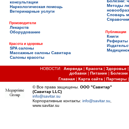
Болезни: ч
консультации
Методы ле
Наркологическая помощь
новообра
Ветеринарные услуги
Словарь м
Справочни
Производители
Лекарств
Оборудование
Публикации
Книги
Рефераты
Красота и здоровье
Издательс
SPA салоны
Медицинск
Массажные салоны Савитара
Салоны красоты
НОВОСТИ:
Аюрведа
|
Красота
|
Здоровье
добавки
|
Питание
|
Болезни
Главная
|
Карта сайта
|
Партнеры
© Все права защищены.
ООО "Савитар"
(Савитар LLC)
info@savitar.su
Корпоративные контакты:
info@savitar.su
,
www.savitar.su