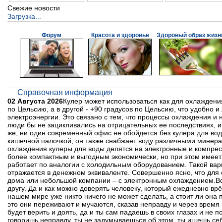
Свежие новости
Загрузка...
Форум
Красота и здоровье
Здоровый образ жизн
Справочная информация
02 Августа 2026
Кулер может использоваться как для охлаждения
по Цельсию, а в другой - +90 градусов по Цельсию, что удобно 
электроэнергии. Это связано с тем, что процессы охлаждения и
люди бы не зацикливались на отрицательных ее последствиях, и 
же, ни один современный офис не обойдется без кулера для воды
кишечной палочкой, он также снабжает воду различными минерал
охлаждения кулеры для воды делятся на электронные и компре
более компактным и выгодным экономически, но при этом имее
работает по аналогии с холодильным оборудованием. Такой вар
отражается в денежном эквиваленте. Совершенно ясно, что для
дома или небольшой компании – с электронным охлаждением.Все 
другу. Да и как можно доверять человеку, который ежедневно вр
нашем мире уже никто ничего не может сделать, а стоит ли она
это они переживают и мучаются, сказав неправду и через время 
будет верить и доять, да и ты сам падаешь в своих глазах и не 
говоришь неправду, ты не задумываешься об этом, ты ищешь себ