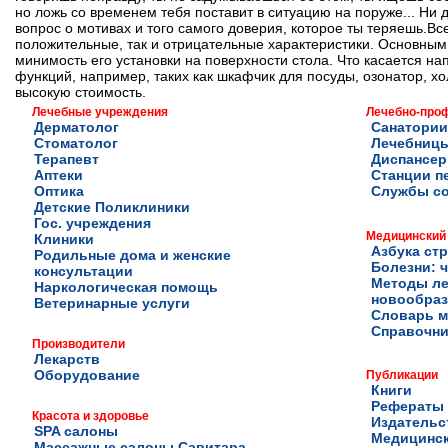
но ложь со временем тебя поставит в ситуацию на поруже... Ни дл
вопрос о мотивах и того самого доверия, которое ты теряешь.Вс
положительные, так и отрицательные характеристики. Основным 
минимость его установки на поверхности стола. Что касается н
функций, например, таких как шкафчик для посуды, озонатор, х
высокую стоимость.
Лечебные учреждения
Лечебно-про
Дерматолог
Санатории
Стоматолог
Лечебниц
Терапевт
Диспансе
Аптеки
Станции п
Оптика
Службы с
Детские Поликлиники
Гос. учреждения
Медицинский
Клиники
Азбука ст
Родильные дома и женские
Болезни: ч
консультации
Методы ле
Наркологическая помощь
новообра
Ветеринарные услуги
Словарь м
Справочни
Производители
Лекарств
Оборудование
Публикации
Книги
Рефераты
Красота и здоровье
Издательс
SPA салоны
Медицинск
Массажные салоны Савитара