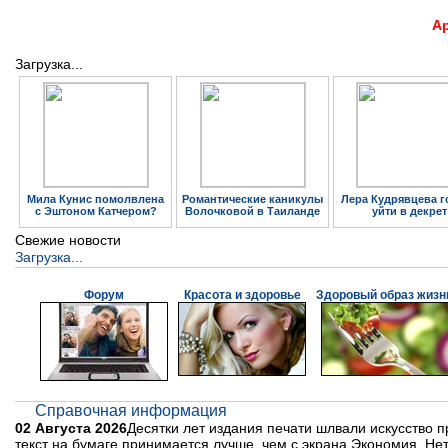
А
Загрузка...
Мила Кунис помолвлена
Романтические каникулы
Лера Кудрявцева г
с Эштоном Катчером?
Волочковой в Таиланде
уйти в декрет
Свежие новости
Загрузка...
Форум
Красота и здоровье
Здоровый образ жизн
Справочная информация
02 Августа 2026
Десятки лет издания печати шлвали искусство
текст на бумаге принимается лучше, чем с экрана.Экономия. Не