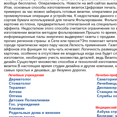
вообще бесплатно. Оперативность. Новости на веб-сайтах выкла
Итак, основные способы изготовления визиток:Цифровая печать
примерно за час можно забирать готовые визитки, оперативно р
промежуточные операции и устройства. К недостаткам данного с
сортам бумаги используемой для печати.Фольгирование. Фольги
карточке из плона, предварительно отпечатанной на специальн
эффекта. Недостатком этого способа считается ограничение по 
изготовлении визиток методом фольгирования.Прошло то время,
информационные палы энергично выдворяют газеты с продажи. В
прочих регионов страны: в Сети или прессе?Это помогает чита
городе практически через пару часов.Легкость применения. Газ
айфонов эта функция по чуть-чуть исчезает. Логичность разме
карточка, особенно в отсутствии ее владельца когда она будет
изготовиток, необходимо учесть множества деталей, ведь Визит
дизайн.Существует множество способов и технологий изготовлен
визиток.В настоящее время студии дизайна и другие компании, к
самых простых и дешевых, до безумно дорогих.
Лечебные учреждения
Лечебно-про
Дерматолог
Санатории
Стоматолог
Лечебниц
Терапевт
Диспансе
Аптеки
Станции п
Оптика
Службы с
Детские Поликлиники
Гос. учреждения
Медицинский
Клиники
Азбука ст
Родильные дома и женские
Болезни: ч
консультации