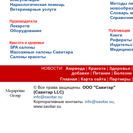
Методы ле
Наркологическая помощь
новообра
Ветеринарные услуги
Словарь м
Справочни
Производители
Лекарств
Оборудование
Публикации
Книги
Рефераты
Красота и здоровье
Издательс
SPA салоны
Медицинск
Массажные салоны Савитара
Салоны красоты
НОВОСТИ:
Аюрведа
|
Красота
|
Здоровье
добавки
|
Питание
|
Болезни
Главная
|
Карта сайта
|
Партнеры
© Все права защищены.
ООО "Савитар"
(Савитар LLC)
info@savitar.su
Корпоративные контакты:
info@savitar.su
,
www.savitar.su