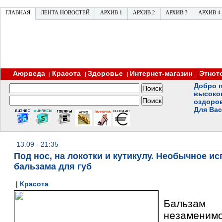
ГЛАВНАЯ
ЛЕНТА НОВОСТЕЙ
АРХИВ 1
АРХИВ 2
АРХИВ 3
АРХИВ 4
Аюрведа
Красота
Здоровье
Интернет-магазин
Этнот
|
|
|
|
Добро п
высоко
оздоро
Для Вас
13.09 - 21:35
Под нос, на локотки и кутикулу. Необычное и
бальзама для губ
|
Красота
Бальза
незамени