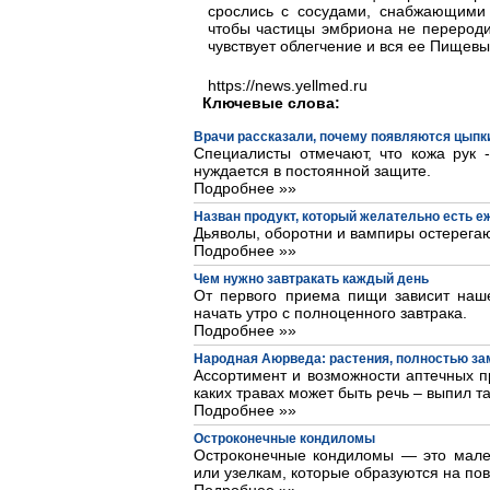
срослись с сосудами, снабжающими 
чтобы частицы эмбриона не перероди
чувствует облегчение и вся ее Пищевы
https://news.yellmed.ru
Ключевые слова:
Врачи рассказали, почему появляются цыпки
Специалисты отмечают, что кожа рук 
нуждается в постоянной защите.
Подробнее »»
Назван продукт, который желательно есть 
Дьяволы, оборотни и вампиры остерегаю
Подробнее »»
Чем нужно завтракать каждый день
От первого приема пищи зависит наше
начать утро с полноценного завтрака.
Подробнее »»
Народная Аюрведа: растения, полностью з
Ассортимент и возможности аптечных пр
каких травах может быть речь – выпил та
Подробнее »»
Остроконечные кондиломы
Остроконечные кондиломы — это мале
или узелкам, которые образуются на пов