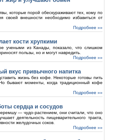
ют жир и улучшают обмен
твы, которые порой обескураживают тех, кому по
ия своей внешности необходимо избавиться от
Подробнее »»
лает кости хрупкими
ое учеными из Канады, показало, что слишком
риносят пользы, но и могут навредить.
Подробнее »»
ый вкус привычного напитка
ставить жизнь без кофе. Некоторые готовы пить
. Но бывают моменты, когда традиционный кофе
Подробнее »»
боты сердца и сосудов
еремшу — чудо-растением, они считали, что оно
лучшает деятельность пищеварительного тракта,
ивности желудочных соков.
Подробнее »»