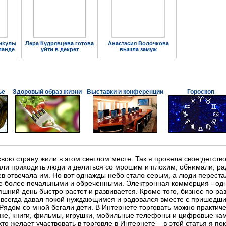
икулы
Лера Кудрявцева готова
Анастасия Волочкова
ланде
уйти в декрет
вышла замуж
ье
Здоровый образ жизни
Выставки и конференции
Гороскоп
свою страну жили в этом светлом месте. Так я провела свое детств
али приходить люди и делиться со мрошим и плохим, обнимали, ра
ев отвечала им. Но вот однажды небо стало серым, а люди перест
все более печальными и обреченными. Электронная коммерция - од
яшний день быстро растет и развивается. Кроме того, бизнес по р
д всегда давал покой нуждающимся и радовался вместе с пришедши
Рядом со мной бегали дети. В Интернете торговать можно практиче
нике, книги, фильмы, игрушки, мобильные телефоны и цифровые ка
 кто желает участвовать в торговле в Интернете – в этой статья я 