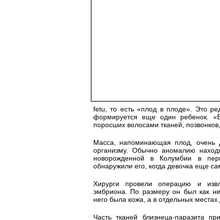
fetu, то есть «плод в плоде». Это р
формируется еще один ребенок. «Б
поросших волосами тканей, позвонков, 
Масса, напоминающая плод, очень д
организму. Обычно аномалию наход
новорожденной в Колумбии в перв
обнаружили его, когда девочка еще са
Хирурги провели операцию и извл
эмбриона. По размеру он был как не
него была кожа, а в отдельных местах
Часть тканей близнеца-паразита пр