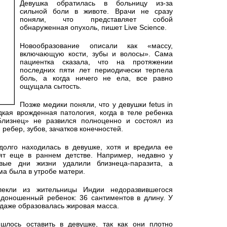
Девушка обратилась в больницу из-за
сильной боли в животе. Врачи не сразу
поняли, что представляет собой
обнаруженная опухоль, пишет Live Science.
Новообразование описали как «массу,
включающую кости, зубы и волосы». Сама
пациентка сказала, что на протяжении
последних пяти лет периодически терпела
боль, а когда ничего не ела, все равно
ощущала сытость.
Позже медики поняли, что у девушки fetus in
едкая врожденная патология, когда в теле ребенка
лизнец» не развился полноценно и состоял из
ребер, зубов, зачатков конечностей.
олго находилась в девушке, хотя и вредила ее
ят еще в раннем детстве. Например, недавно у
ые дни жизни удалили близнеца-паразита, а
ма была в утробе матери.
екли из жительницы Индии недоразвившегося
доношенный ребенок: 36 сантиментов в длину. У
 даже образовалась жировая масса.
ишлось оставить в девушке, так как они плотно