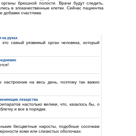
органы брюшной полости. Врачи будут следить,
лись в злокачественные клетки. Сейчас пациентка
е добавки счастлива.
 на руках
- это самый уязвимый орган человека, который
ежедневно
тся!
 настроение на весь день, поэтому так важно
аменяющие лекарства
епаратов настолько велики, что, казалось бы, о
блетку и все в порядке.
нькие бесцветные наросты, подобные сосочкам
ерхности кожи или слизистых оболочках.