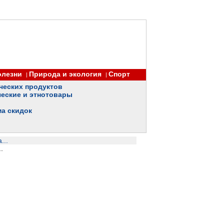
олезни
Природа и экология
Спорт
|
|
ческих продуктов
еские и этнотовары
ма скидок
...
.