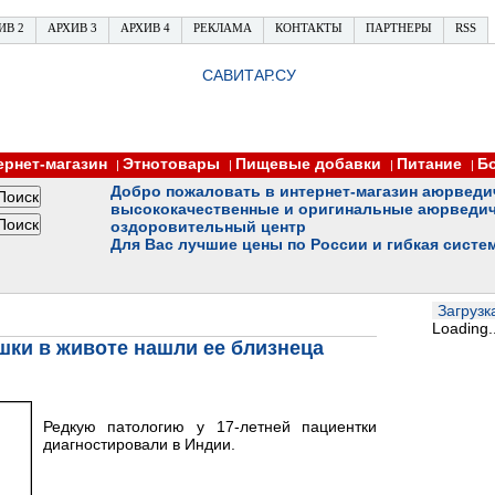
ИВ 2
АРХИВ 3
АРХИВ 4
РЕКЛАМА
КОНТАКТЫ
ПАРТНЕРЫ
RSS
САВИТАР.СУ
ернет-магазин
Этнотовары
Пищевые добавки
Питание
Б
|
|
|
|
Добро пожаловать в интернет-магазин аюрведи
высококачественные и оригинальные аюрведич
оздоровительный центр
Для Вас лучшие цены по России и гибкая систе
Загрузка
Loading..
шки в животе нашли ее близнеца
Редкую патологию у 17-летней пациентки
диагностировали в Индии.