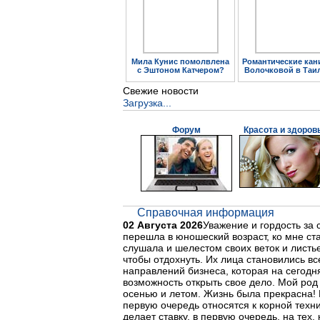
Мила Кунис помолвлена
Романтические кан
с Эштоном Катчером?
Волочковой в Таи
Свежие новости
Загрузка...
Форум
Красота и здоров
Справочная информация
02 Августа 2026
Уважение и гордость за 
перешла в юношеский возраст, ко мне ст
слушала и шелестом своих веток и листь
чтобы отдохнуть. Их лица становились 
направлений бизнеса, которая на сегодн
возможность открыть свое дело. Мой ро
осенью и летом. Жизнь была прекрасна! 
первую очередь относятся к корной тех
делает ставку, в первую очередь, на тех,