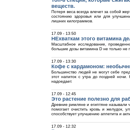
Топ-8 специй, которые сжига
веществ.
Потеря веса всегда влечет за собой жер
состоянию здоровья или для улучшен
лишних килограммов.
17.09 - 13:50
НЕхваткам этого витамина де
Масштабное исследование, проведенн
большие дозы витамина D не только не п
17.09 - 13:30
Кофе с кардамоном: необычн
Большинство людей не могут себе пред
этот напиток с утра до поздней ночи
надоедает.
17.09 - 12:45
Это растение полезно для ра
Древние римляне и египтяне называли ч
помогает очистить кровь и желудок, у
способствует улучшению аппетита и акт
17.09 - 12:32