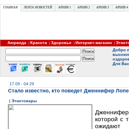
ГЛАВНАЯ
ЛЕНТА НОВОСТЕЙ
АРХИВ 1
АРХИВ 2
АРХИВ 3
АРХИВ 4
Аюрведа
Красота
Здоровье
Интернет-магазин
Этнот
|
|
|
|
Добро п
высоко
оздоро
Для Вас
17.09 - 04:29
Стало известно, кто поведет Дженнифер Лопе
|
Этнотовары
Дженнифер
которой с 
ожидаю