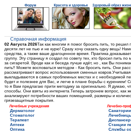
Форум
Красота и здоровье
Здоровый образ жизн
Справочная информация
02 Августа 2026
Так как многим я помог бросить пить, то решил 
десяти лет не пью и не курю! Сразу хочу сказать одну вещь! На
средства, а также ваше драгоценное время. Практика доказывае
группу. Эту страницу я создал по совету тех, кто бросил пить по 
за сигаретой. Вроде как и беседа лучше идёт, но , как Вы поним
пить!! Можете восповаться методом - Как бросить пить. Они ра
рассматривают вопрос использования сменных ковров.Учитывая 
выкладываются в самых проблемных местах и с необходимой пер
будет и полезнее для Вас, и легче в плане борьбы с курением! 
то я Вам предлагаю прити методику за оригинально. Я думаю, ч
способы. Они взяты из интернета.Теперь затронем вопрос, как 
анализируют потребности ваших помещений, размеры и количес
грязезащитные покрытия.
Лечебные учреждения
Лечебно-про
Дерматолог
Санатории
Стоматолог
Лечебниц
Терапевт
Диспансе
Аптеки
Станции п
Оптика
Службы с