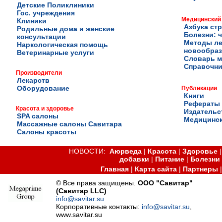
Детские Поликлиники
Гос. учреждения
Медицинский
Клиники
Азбука ст
Родильные дома и женские
Болезни: ч
консультации
Методы ле
Наркологическая помощь
новообра
Ветеринарные услуги
Словарь м
Справочни
Производители
Лекарств
Оборудование
Публикации
Книги
Рефераты
Красота и здоровье
Издательс
SPA салоны
Медицинск
Массажные салоны Савитара
Салоны красоты
НОВОСТИ:
Аюрведа
|
Красота
|
Здоровье
добавки
|
Питание
|
Болезни
Главная
|
Карта сайта
|
Партнеры
© Все права защищены.
ООО "Савитар"
(Савитар LLC)
info@savitar.su
Корпоративные контакты:
info@savitar.su
,
www.savitar.su