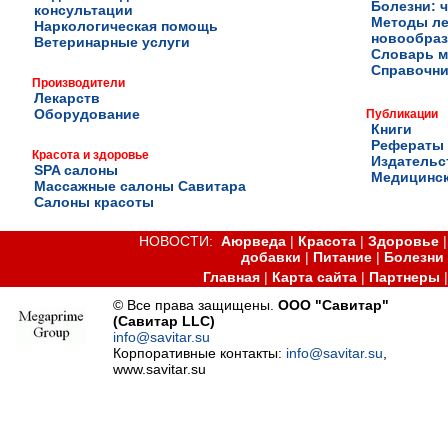
Болезни: ч
консультации
Методы ле
Наркологическая помощь
новообра
Ветеринарные услуги
Словарь м
Справочни
Производители
Лекарств
Оборудование
Публикации
Книги
Рефераты
Красота и здоровье
Издательс
SPA салоны
Медицинск
Массажные салоны Савитара
Салоны красоты
НОВОСТИ:
Аюрведа
|
Красота
|
Здоровье
добавки
|
Питание
|
Болезни
Главная
|
Карта сайта
|
Партнеры
© Все права защищены.
ООО "Савитар"
(Савитар LLC)
info@savitar.su
Корпоративные контакты:
info@savitar.su
,
www.savitar.su