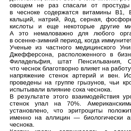
овощем не раз спасали от простуды
в чесноке содержатся витамины В1, В
кальций, натрий, йод, серная, фосфор
кислоты и еще некоторые другие ми
А это немаловажно для любого орга
в осенне-зимний период, когда иммуните
Ученые из частного медицинского Уни
Джефферсона, расположенного в бизн
Филадельфия, штат Пенсильвания, С
что чеснок благотворно влияет на работ
напряжение стенок артерий и вен. И
проведены на группе грызунов, чьи кр
испытывали влияние сока чеснока.
В результате этого взаимодействия ур
стенок упал на 70%. Американски
установлено, что эритроциты положи
именно на аллицин — биологически а
чеснока.