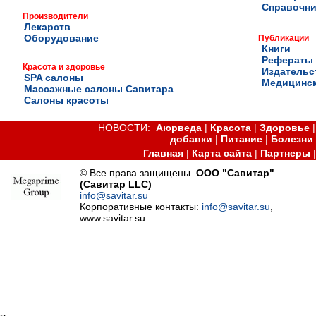
Справочни
Производители
Лекарств
Оборудование
Публикации
Книги
Рефераты
Красота и здоровье
Издательс
SPA салоны
Медицинск
Массажные салоны Савитара
Салоны красоты
НОВОСТИ:
Аюрведа
|
Красота
|
Здоровье
добавки
|
Питание
|
Болезни
Главная
|
Карта сайта
|
Партнеры
© Все права защищены.
ООО "Савитар"
(Савитар LLC)
info@savitar.su
Корпоративные контакты:
info@savitar.su
,
www.savitar.su