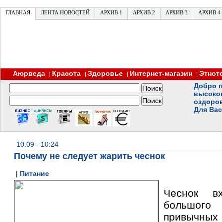
ГЛАВНАЯ
ЛЕНТА НОВОСТЕЙ
АРХИВ 1
АРХИВ 2
АРХИВ 3
АРХИВ 4
Аюрведа
Красота
Здоровье
Интернет-магазин
Этнот
|
|
|
|
Добро п
высоко
оздоро
Для Вас
10.09 - 10:24
Почему не следует жарить чеснок
|
Питание
Чеснок в
большог
привычных