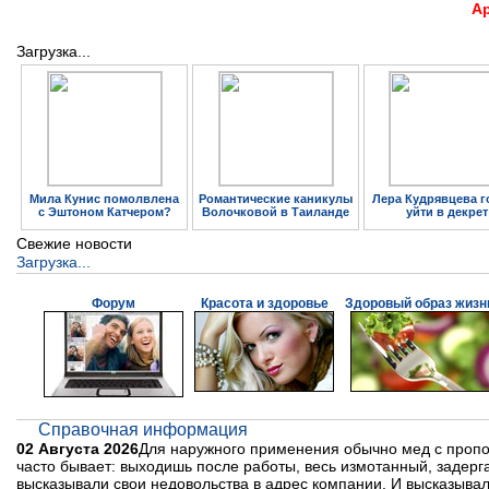
А
Загрузка...
Мила Кунис помолвлена
Романтические каникулы
Лера Кудрявцева г
с Эштоном Катчером?
Волочковой в Таиланде
уйти в декрет
Свежие новости
Загрузка...
Форум
Красота и здоровье
Здоровый образ жизн
Справочная информация
02 Августа 2026
Для наружного применения обычно мед с пропо
часто бывает: выходишь после работы, весь измотанный, задерга
высказывали свои недовольства в адрес компании. И высказывали