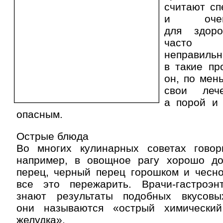
считают сп
и очен
для здор
часто 
неправил
в такие пр
он, по мен
свои леч
а порой и 
опасным.
Острые блюда
Во многих кулинарных советах говор
например, в овощное рагу хорошо до
перец, черный перец горошком и чесно
все это пережарить. Врачи-гастроэн
знают результаты подобных вкусовы
они называются «острый химический
желудка».