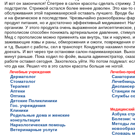
И вот он закончился! Спетрее в салон красоты сделать стрижку
подстригли. Стрижкой остался более менее доволен. Это как-то
обслуживания этой парикмахерской оставать лучшего. Вроде бы м
и на физическое в последствии. Чрезвычайно разнообразны фар
продукт питания, но и достаточно эффективный медикамент. На
организм. У этого продукта очень выраженное антисептическое
прополисом способен понижать артериальное давление, стимули
Мед с прополисом можно применять как внутрь, так и наружно, 
заживающие язвы и раны, обморожения и ожоги, повреждения от
и т.д. Вышел с работы, сел в транспорт. Кондуктор нахамил почт
доехать. И вот через три остановки салон-парикмахерская. Выхо
минут раньше. Пока ходил по фойе, вышла администратор, сказал
работе оставил сегодня. Захотелось уйти. Но потом подумал: ес
что да как. Решил что в это салон красоты больше не ногой.
Лечебные учреждения
Лечебно-про
Дерматолог
Санатории
Стоматолог
Лечебниц
Терапевт
Диспансе
Аптеки
Станции п
Оптика
Службы с
Детские Поликлиники
Гос. учреждения
Медицинский
Клиники
Азбука ст
Родильные дома и женские
Болезни: ч
консультации
Методы ле
Наркологическая помощь
новообра
Ветеринарные услуги
Словарь м