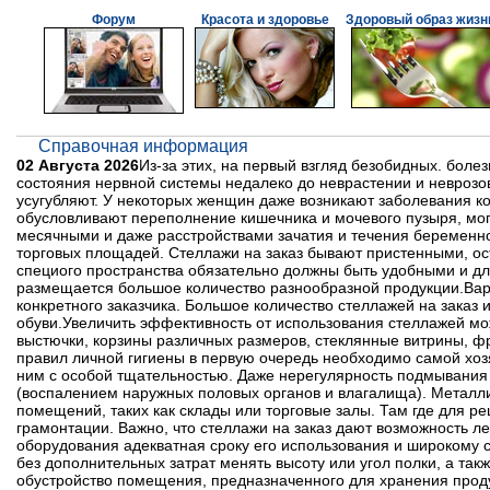
Форум
Красота и здоровье
Здоровый образ жизн
Справочная информация
02 Августа 2026
Из-за этих, на первый взгляд безобидных. боле
состояния нервной системы недалеко до неврастении и неврозов
усугубляют. У некоторых женщин даже возникают заболевания к
обусловливают переполнение кишечника и мочевого пузыря, мог
месячными и даже расстройствами зачатия и течения беременно
торговых площадей. Стеллажи на заказ бывают пристенными, о
специого пространства обязательно должны быть удобными и для
размещается большое количество разнообразной продукции.Вар
конкретного заказчика. Большое количество стеллажей на заказ 
обуви.Увеличить эффективность от использования стеллажей м
выстючки, корзины различных размеров, стеклянные витрины, фр
правил личной гигиены в первую очередь необходимо самой хоз
ним с особой тщательностью. Даже нерегулярность подмывания 
(воспалением наружных половых органов и влагалища). Металл
помещений, таких как склады или торговые залы. Там где для р
грамонтации. Важно, что стеллажи на заказ дают возможность ле
оборудования адекватная сроку его использования и широкому 
без дополнительных затрат менять высоту или угол полки, а так
обустройство помещения, предназначенного для хранения проду