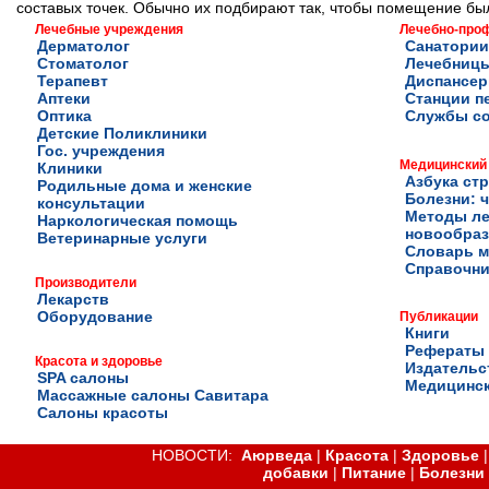
составых точек. Обычно их подбирают так, чтобы помещение бы
Лечебные учреждения
Лечебно-про
Дерматолог
Санатории
Стоматолог
Лечебниц
Терапевт
Диспансе
Аптеки
Станции п
Оптика
Службы с
Детские Поликлиники
Гос. учреждения
Медицинский
Клиники
Азбука ст
Родильные дома и женские
Болезни: ч
консультации
Методы ле
Наркологическая помощь
новообра
Ветеринарные услуги
Словарь м
Справочни
Производители
Лекарств
Оборудование
Публикации
Книги
Рефераты
Красота и здоровье
Издательс
SPA салоны
Медицинск
Массажные салоны Савитара
Салоны красоты
НОВОСТИ:
Аюрведа
|
Красота
|
Здоровье
добавки
|
Питание
|
Болезни