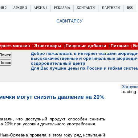
ИВ 2
АРХИВ 3
АРХИВ 4
РЕКЛАМА
КОНТАКТЫ
ПАРТНЕРЫ
RSS
САВИТАР.СУ
ернет-магазин
Этнотовары
Пищевые добавки
Питание
Б
|
|
|
|
Добро пожаловать в интернет-магазин аюрведи
высококачественные и оригинальные аюрведич
оздоровительный центр
Для Вас лучшие цены по России и гибкая систе
Загрузка
Loading..
мечки могут снизить давление на 20%
азали, что доступный продукт способен снизить
а 20% при условии длительного употребления.
 Нью-Орлеана провела в этом году ряд испытаний