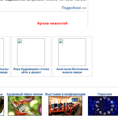
Подробнее »»
Архив новостей
икулы
Лера Кудрявцева готова
Анастасия Волочкова
ланде
уйти в декрет
вышла замуж
ье
Здоровый образ жизни
Выставки и конференции
Гороскоп