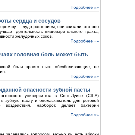
Подробнее »»
боты сердца и сосудов
еремшу — чудо-растением, они считали, что оно
лучшает деятельность пищеварительного тракта,
ивности желудочных соков.
Подробнее »»
лучаях головная боль может быть
овной боли просто пьют обезболивающие, не
ия.
Подробнее »»
иданной опасности зубной пасты
нгтонского университета в Сент-Луисе (США)
 в зубную пасту и ополаскиватель для ротовой
о воздействия, наоборот, делает бактерии
Подробнее »»
 вы задавались вопросом, можно ли есть яблоки