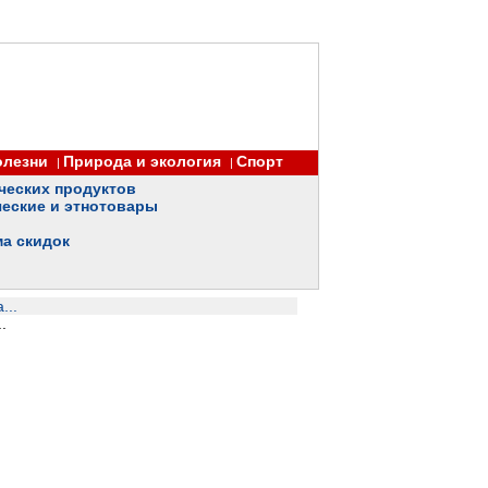
олезни
Природа и экология
Спорт
|
|
ческих продуктов
еские и этнотовары
ма скидок
...
.