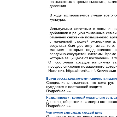
на животных с целью выяснить, каки
давления.
В ходе экспериментов лучше всего с
культуры.
Испытуемым животным с повышенным
добавляли в рацион тыквенные семеч
отмечено снижение повышенного арте
с начальной стадией эксперимента.
результат был достигнут из-за того
магнием, которые поддерживают с
сердечно-сосудистой системы. Кроме 
которые защищают от воспалений, в т
От состояния сосудов напрямую зав
процесс снижения повышенного артери
Источник: https://hronika.info
Ключевые 
Врачи рассказали, почему появляются цыпки
Специалисты отмечают, что кожа рук 
нуждается в постоянной защите.
Подробнее »»
Назван продукт, который желательно есть 
Дьяволы, оборотни и вампиры остерегаю
Подробнее »»
Чем нужно завтракать каждый день
От первого приема пищи зависит наше