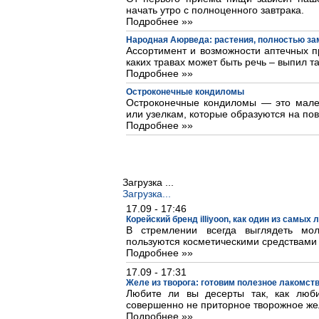
начать утро с полноценного завтрака.
Подробнее »»
Народная Аюрведа: растения, полностью з
Ассортимент и возможности аптечных пр
каких травах может быть речь – выпил та
Подробнее »»
Остроконечные кондиломы
Остроконечные кондиломы — это мале
или узелкам, которые образуются на пов
Подробнее »»
Загрузка ...
Загрузка...
17.09 - 17:46
Корейский бренд illiyoon, как один из самых
В стремлении всегда выглядеть м
пользуются косметическими средствами
Подробнее »»
17.09 - 17:31
Желе из творога: готовим полезное лакомст
Любите ли вы десерты так, как люб
совершенно не приторное творожное же
Подробнее »»