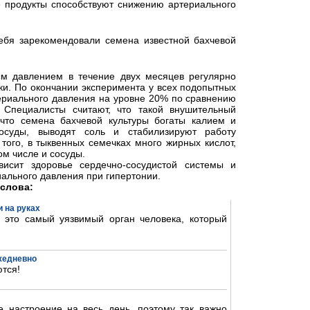
е продукты способствуют снижению артериального
ебя зарекомендовали семена известной бахчевой
 давлением в течение двух месяцев регулярно
ки. По окончании эксперимента у всех подопытных
риального давления на уровне 20% по сравнению
 Специалисты считают, что такой внушительный
, что семена бахчевой культуры богаты калием и
осуды, выводят соль и стабилизируют работу
того, в тыквенных семечках много жирных кислот,
ом числе и сосуды.
исит здоровье сердечно-сосудистой системы и
ального давления при гипертонии.
слова:
 на руках
- это самый уязвимый орган человека, который
ежедневно
тся!
 настроение на весь день, поэтому так важно