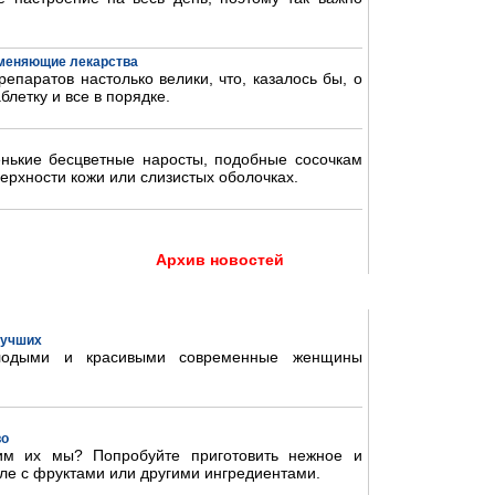
аменяющие лекарства
епаратов настолько велики, что, казалось бы, о
блетку и все в порядке.
нькие бесцветные наросты, подобные сосочкам
ерхности кожи или слизистых оболочках.
Архив новостей
 лучших
олодыми и красивыми современные женщины
во
им их мы? Попробуйте приготовить нежное и
ле с фруктами или другими ингредиентами.