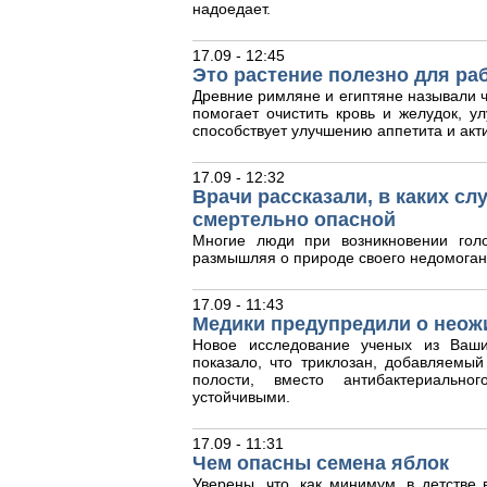
надоедает.
17.09 - 12:45
Это растение полезно для ра
Древние римляне и египтяне называли ч
помогает очистить кровь и желудок, у
способствует улучшению аппетита и акт
17.09 - 12:32
Врачи рассказали, в каких с
смертельно опасной
Многие люди при возникновении гол
размышляя о природе своего недомоган
17.09 - 11:43
Медики предупредили о неож
Новое исследование ученых из Ваши
показало, что триклозан, добавляемый
полости, вместо антибактериальног
устойчивыми.
17.09 - 11:31
Чем опасны семена яблок
Уверены, что, как минимум, в детстве