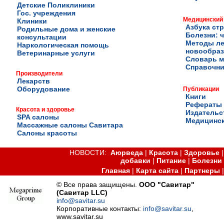
Детские Поликлиники
Гос. учреждения
Медицинский
Клиники
Азбука ст
Родильные дома и женские
Болезни: ч
консультации
Методы ле
Наркологическая помощь
новообра
Ветеринарные услуги
Словарь м
Справочни
Производители
Лекарств
Оборудование
Публикации
Книги
Рефераты
Красота и здоровье
Издательс
SPA салоны
Медицинск
Массажные салоны Савитара
Салоны красоты
НОВОСТИ:
Аюрведа
|
Красота
|
Здоровье
добавки
|
Питание
|
Болезни
Главная
|
Карта сайта
|
Партнеры
© Все права защищены.
ООО "Савитар"
(Савитар LLC)
info@savitar.su
Корпоративные контакты:
info@savitar.su
,
www.savitar.su