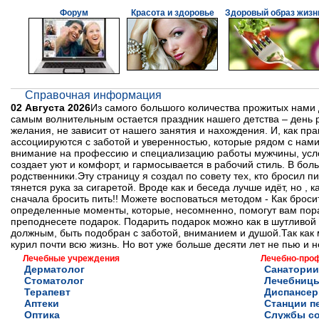
Форум
Красота и здоровье
Здоровый образ жизн
Справочная информация
02 Августа 2026
Из самого большого количества прожитых нами 
самым волнительным остается праздник нашего детства – день ро
желания, не зависит от нашего занятия и нахождения. И, как пр
ассоциируются с заботой и уверенностью, которые рядом с нам
внимание на профессию и специализацию работы мужчины, услов
создает уют и комфорт, и гармосывается в рабочий стиль. В бол
родственники.Эту страницу я создал по совету тех, кто бросил пи
тянется рука за сигаретой. Вроде как и беседа лучше идёт, но , 
сначала бросить пить!! Можете восповаться методом - Как брос
определенные моменты, которые, несомненно, помогут вам пора
преподнесете подарок. Подарить подарок можно как в шутливой 
должным, быть подобран с заботой, вниманием и душой.Так как м
курил почти всю жизнь. Но вот уже больше десяти лет не пью и н
Лечебные учреждения
Лечебно-про
Дерматолог
Санатории
Стоматолог
Лечебниц
Терапевт
Диспансе
Аптеки
Станции п
Оптика
Службы с