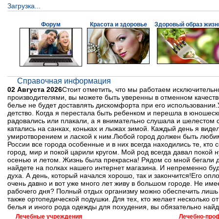
Загрузка...
Форум
Красота и здоровье
Здоровый образ жизн
Справочная информация
02 Августа 2026
Стоит отметить, что мы работаем исключитель
производителями, вы можете быть уверенны в отменном качеств
белье не будет доставлять дискомфорта при его использовании.У
детство. Когда я перестала быть ребенком и перешла в юношеск
радовались или плакали, а я внимательно слушала и шелестом св
катались на санках, коньках и лыжах зимой. Каждый день я вид
умиротворением и лаской к ним.Любой город должен быть люби
России все города особенные и в них всегда находились те, кто
город, мир и покой царили кругом. Мой род всегда давал поко
осенью и летом. Жизнь была прекрасна! Рядом со мной бегали 
найдете на полках нашего интернет магазина. И непременно бу
духа. А день, который начался хорошо, так и закончится!Его опл
очень давно и вот уже много лет живу в большом городе. Не име
рабочего дня? Полный отдых организму можно обеспечить лишь 
также ортопедической подушки. Для тех, кто желает несколько
белья и иного рода одежды для похудения, вы обязательно найд
Лечебные учреждения
Лечебно-про