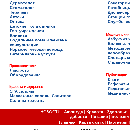
Дерматолог
Санатории
Стоматолог
Лечебниц
Терапевт
Диспансе
Аптеки
Станции п
Оптика
Службы с
Детские Поликлиники
Гос. учреждения
Медицинский
Клиники
Азбука ст
Родильные дома и женские
Болезни: ч
консультации
Методы ле
Наркологическая помощь
новообра
Ветеринарные услуги
Словарь м
Справочни
Производители
Лекарств
Оборудование
Публикации
Книги
Рефераты
Красота и здоровье
Издательс
SPA салоны
Медицинск
Массажные салоны Савитара
Салоны красоты
НОВОСТИ:
Аюрведа
|
Красота
|
Здоровье
добавки
|
Питание
|
Болезни
Главная
|
Карта сайта
|
Партнеры