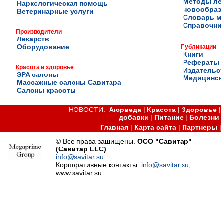
Методы ле
Наркологическая помощь
новообра
Ветеринарные услуги
Словарь м
Справочни
Производители
Лекарств
Оборудование
Публикации
Книги
Рефераты
Красота и здоровье
Издательс
SPA салоны
Медицинск
Массажные салоны Савитара
Салоны красоты
НОВОСТИ:
Аюрведа
|
Красота
|
Здоровье
добавки
|
Питание
|
Болезни
Главная
|
Карта сайта
|
Партнеры
© Все права защищены.
ООО "Савитар"
(Савитар LLC)
info@savitar.su
Корпоративные контакты:
info@savitar.su
,
www.savitar.su