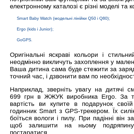
електронному каталозі є різні моделі та к
Smart Baby Watch (модельні лінійки Q50 і Q80);
Ergo (kids і Junior);
GoGPS.
Оригінальні яскраві кольори і стильни
неодмінно викличуть захоплення у мален
Ваша дитина сама буде стежити за заряд
точний час, і дзвонити вам по необхідност
Наприклад, зверніть увагу на дитячі см
699 грн в ЖЖУК виробника Ergo. За т
вартість ви купите в подарунок своїй
годинник Smart з GPS-трекером. Їх силі
боїться вологи і пилу. При падінні він з
щоб залишити на ньому подряпину
постаратися.