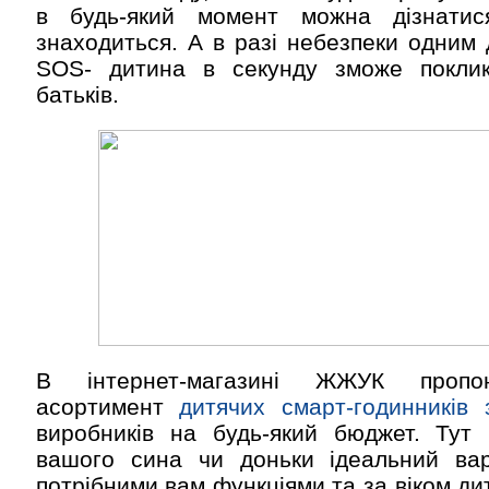
в будь-який момент можна дізнатис
знаходиться. А в разі небезпеки одним 
SOS- дитина в секунду зможе покли
батьків.
В інтернет-магазині ЖЖУК пропон
асортимент
дитячих смарт-годинників
виробників на будь-який бюджет. Тут 
вашого сина чи доньки ідеальний вар
потрібними вам функціями та за віком ди