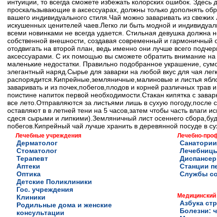
интуиции, то всегда сможете избежать колорских ошибок. Здесь
проскальзывающие в аксессуарах, должны только дополнять образ
вашего индивидуального стиля.Чай можно заваривать из свежих 
искушенных ценителей чаев.Легко ли быть модной и индивидуал
всеми новинками не всегда удается. Стильная девушка должна н
собственной внешности, создавая современный и гармоничный о
отодвигать на второй план, ведь именно они лучше всего подчер
аксессуарами. С их помощью вы сможете обратить внимание на 
маленькие недостатки. Правильно подобранное украшение, сумоч
элегантный наряд.Сырье для заварки на любой вкус для чая легк
распорядится.Кипрейные,земляничные,малиновые и листья ябло
заваривать и из почек,побегов,плодов и корней различных трав 
поистине напиток первой необходимости.Стакан кипятка с завар
все лето.Отправляются за листьями лишь в сухую погоду,посл
оставляют в в летней тени на 5 часов,затем чтобы часть влаги и
сдеся сырыми и липкими).Земляничный лист осеннего сбора,будет
побегов.Кипрейный чай лучше хранить в деревянной посуде в су
Лечебные учреждения
Лечебно-про
Дерматолог
Санатории
Стоматолог
Лечебниц
Терапевт
Диспансе
Аптеки
Станции п
Оптика
Службы с
Детские Поликлиники
Гос. учреждения
Медицинский
Клиники
Азбука ст
Родильные дома и женские
Болезни: ч
консультации