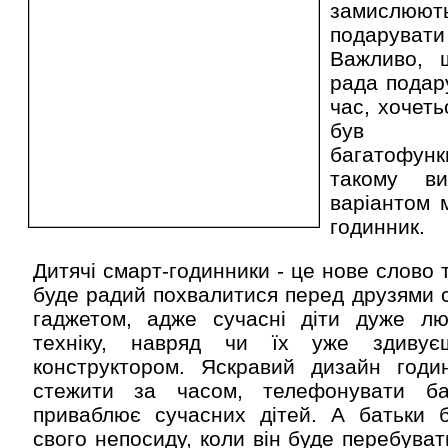
замислюют
подарува
Важливо, 
рада подар
час, хочет
був к
багатофу
такому ви
варіантом 
годинник.
Дитячі смарт-годинники - це нове слово 
буде радий похвалитися перед друзями 
гаджетом, адже сучасні діти дуже лю
техніку, навряд чи їх уже здиву
конструктором. Яскравий дизайн годин
стежити за часом, телефонувати б
приваблює сучасних дітей. А батьки б
свого непосиду, коли він буде перебуват