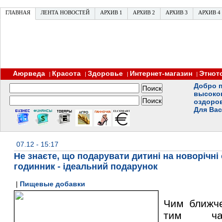
ГЛАВНАЯ
ЛЕНТА НОВОСТЕЙ
АРХИВ 1
АРХИВ 2
АРХИВ 3
АРХИВ 4
Аюрведа
Красота
Здоровье
Интернет-магазин
Этнот
|
|
|
|
Добро п
высоко
оздоро
Для Вас
07.12 - 15:17
Не знаєте, що подарувати дитині на новорічні
годинник - ідеальний подарунок
|
Пищевые добавки
Чим ближче
тим час