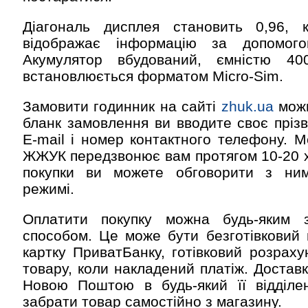
Діагональ дисплея становить 0,96, 
відображає інформацію за допомого
Акумулятор вбудований, ємністю 40
встановлюється форматом Micro-Sim.
Замовити годинник на сайті
zhuk.ua
можн
бланк замовлення ви вводите своє прізв
E-mail і номер контактного телефону. 
ЖЖУК передзвонює вам протягом 10-20 хв
покупки ви можете обговорити з ни
режимі.
Оплатити покупку можна будь-яким 
способом. Це може бути безготівковий 
картку ПриватБанку, готівковий розраху
товару, коли накладений платіж. Достав
Новою Поштою в будь-який її відділен
забрати товар самостійно з магазину.