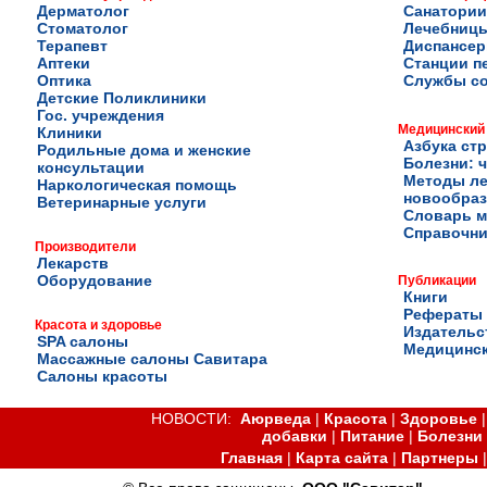
Дерматолог
Санатории
Стоматолог
Лечебниц
Терапевт
Диспансе
Аптеки
Станции п
Оптика
Службы с
Детские Поликлиники
Гос. учреждения
Медицинский
Клиники
Азбука ст
Родильные дома и женские
Болезни: ч
консультации
Методы ле
Наркологическая помощь
новообра
Ветеринарные услуги
Словарь м
Справочни
Производители
Лекарств
Оборудование
Публикации
Книги
Рефераты
Красота и здоровье
Издательс
SPA салоны
Медицинск
Массажные салоны Савитара
Салоны красоты
НОВОСТИ:
Аюрведа
|
Красота
|
Здоровье
добавки
|
Питание
|
Болезни
Главная
|
Карта сайта
|
Партнеры