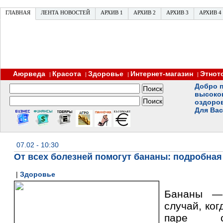
ГЛАВНАЯ
ЛЕНТА НОВОСТЕЙ
АРХИВ 1
АРХИВ 2
АРХИВ 3
АРХИВ 4
Аюрведа
Красота
Здоровье
Интернет-магазин
Этнот
|
|
|
|
Добро п
высоко
оздоро
Для Вас
07.02 - 10:30
От всех болезней помогут бананы: подробная
|
Здоровье
Бананы —
случай, ког
паре с