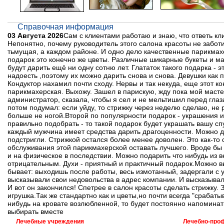
Справочная информация
03 Августа 2026
Сам с клиентами работаю и знаю, что ответь кл
Непонятно, почему руководитель этого салона красоты не заботи
тьмущая, а каждом районе. И одно дело качественные парикмахе
подарок это конечно же цветы. Различные шикарные букеты и мал
будут дарить ещё ни одну сотню лет. Глататок такого подарка - 
надоесть ,поэтому их можно дарить снова и снова. Девушки как 
Кондуктор нахамил почти сходу. Нервы и так некуда, еще этот ко
парикмахерская. Выхожу. Зашел в парискую, жду пока мой масте
администратор, сказала, чтобы я сел и не мельтишил перед глаза
потом подумал: если уйду, то стрижку через неделю сделаю, не р
больше не ногой.Второй по популярности подарок - украшения и
правильно подобрать - то такой подарок будет украшать вашу сп
каждый мужчина имеет средства дарить драгоценности. Можно д
подстригли. Стрижкой остался более менее доволен. Это как-то
обслуживания этой парикмахерской оставать лучшего. Вроде бы м
и на физическое в последствии. Можно подарить что нибудь из 
отрицательным. Духи - приятный и практичный подарок.Можно вы
бывает: выходишь после работы, весь измотанный, задергали с у
высказывали свои недовольства в адрес компании. И высказывали
И вот он закончился! Спетрее в салон красоты сделать стрижку.
игрушка.Так же стандартно как и цветы,но почти всегда "срабат
нибудь на кровате возлюбленной, то будет постоянно напоминат
выбирать вместе
Лечебные учреждения
Лечебно-про