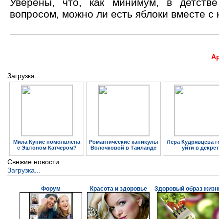
Уверены, что, как минимум, в детств
вопросом, можно ли есть яблоки вместе с 
А
Загрузка...
Мила Кунис помолвлена
Романтические каникулы
Лера Кудрявцева г
с Эштоном Катчером?
Волочковой в Таиланде
уйти в декрет
Свежие новости
Загрузка...
Форум
Красота и здоровье
Здоровый образ жизн