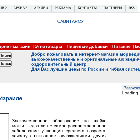
ИВ 2
АРХИВ 3
АРХИВ 4
РЕКЛАМА
КОНТАКТЫ
ПАРТНЕРЫ
RSS
САВИТАР.СУ
ернет-магазин
Этнотовары
Пищевые добавки
Питание
Б
|
|
|
|
Добро пожаловать в интернет-магазин аюрведи
высококачественные и оригинальные аюрведич
оздоровительный центр
Для Вас лучшие цены по России и гибкая систе
Загрузка
Loading..
 Израиле
Злокачественное образование на шейке
матки – едва ли не самое распространенное
заболевание у женщин среднего возраста,
зачастую вызванное осложнениями других