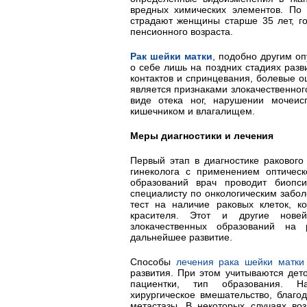
вредных химических элементов. По 
страдают женщины старше 35 лет, го
пенсионного возраста.
Рак шейки матки
, подобно другим оп
о себе лишь на поздних стадиях раз
контактов и спринцевания, болевые о
является признаками злокачественно
виде отека ног, нарушении мочеи
кишечником и влагалищем.
Меры диагностики и лечения
Первый этап в диагностике ракового
гинеколога с применением оптическ
образований врач проводит биопс
специалисту по онкологическим забо
тест на наличие раковых клеток, 
красителя. Этот и другие нове
злокачественных образований на
дальнейшее развитие.
Способы
лечения рака шейки матки
развития. При этом учитываются дет
пациентки, тип образования. Н
хирургическое вмешательство, благо
метастазы. В некоторых случаях воз