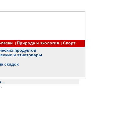
олезни
Природа и экология
Спорт
|
|
ческих продуктов
еские и этнотовары
ма скидок
...
.