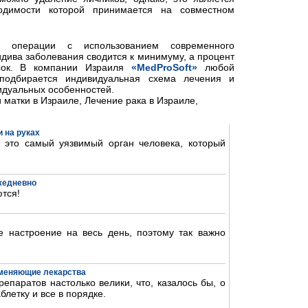
димости которой принимается на совместном
й операции с использованием современного
дива заболевания сводится к минимуму, а процент
сок. В компании Израиля
«MedProSoft»
любой
подбирается индивидуальная схема лечения и
идуальных особенностей.
матки в Израиле, Лечение рака в Израиле,
 на руках
- это самый уязвимый орган человека, который
ежедневно
тся!
 настроение на весь день, поэтому так важно
аменяющие лекарства
епаратов настолько велики, что, казалось бы, о
блетку и все в порядке.