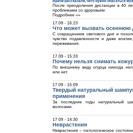
Врачи рассказали, чего нужно опасаться му
После преодоления дистанции в 40 лет
проблемами со здоровьем.
Подробнее »»
17.09 - 16:23
Что может вызвать осеннюю 
С сокращением светового дня и похол
чувство подавленности и даже апати
переживания.
17.09 - 15:33
Почему нельзя снимать кожур
По внешнему виду огурца никогда нел
или нет.
17.09 - 15:09
Твердый натуральный шампун
применения
За последние годы натуральный ша
волосами.
17.09 - 14:30
Неврастения
Неврастения – патологическое состояни