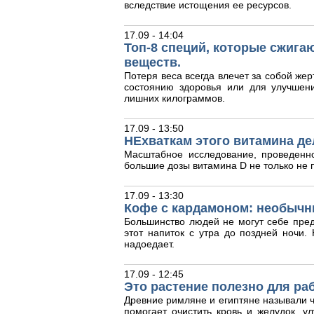
вследствие истощения ее ресурсов.
17.09 - 14:04
Топ-8 специй, которые сжига
веществ.
Потеря веса всегда влечет за собой жер
состоянию здоровья или для улучшен
лишних килограммов.
17.09 - 13:50
НЕхваткам этого витамина де
Масштабное исследование, проведенн
большие дозы витамина D не только не п
17.09 - 13:30
Кофе с кардамоном: необычн
Большинство людей не могут себе пред
этот напиток с утра до поздней ночи
надоедает.
17.09 - 12:45
Это растение полезно для ра
Древние римляне и египтяне называли ч
помогает очистить кровь и желудок, у