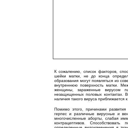
К сожалению, список факторов, спо
шейки матки, не до конца опреде
образования могут появляться из со
внутреннюю поверхность матки. Меж
женщины, зараженные вирусом па
незащищенных половых контактах. Ве
наличия такого вируса приближается к
Помимо этого, причинами развития 
герпес и различные вирусные и ве
многочисленные аборты, слабая им
контрацептивов. Способствовать 
определенные видоизменения в ткан