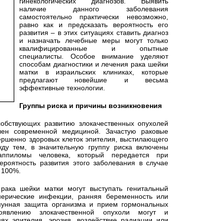
гинекологических диагнозов. Выявить
наличие данного заболевания
самостоятельно практически невозможно,
равно как и предсказать вероятность его
развития – в этих ситуациях ставить диагноз
и назначать лечебные меры могут только
квалифицированные и опытные
специалисты. Особое внимание уделяют
способам диагностики и лечения рака шейки
матки в израильских клиниках, которые
предлагают новейшие и весьма
эффективные технологии.
Группы риска и причины возникновения
собствующих развитию злокачественных опухолей
лен современной медициной. Зачастую раковые
вершенно здоровых клеток эпителия, выстилающего
ду тем, в значительную группу риска включены
ппиломы человека, который передается при
роятность развития этого заболевания в случае
 100%.
рака шейки матки могут выступать генитальный
нерические инфекции, ранняя беременность или
мунная защита организма и прием гормональных
появлению злокачественной опухоли могут и
ях эпителия, эрозия, воздействие радиации или