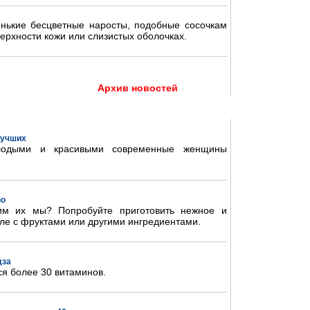
нькие бесцветные наросты, подобные сосочкам
ерхности кожи или слизистых оболочках.
Архив новостей
 лучших
олодыми и красивыми современные женщины
во
им их мы? Попробуйте приготовить нежное и
ле с фруктами или другими ингредиентами.
дза
ся более 30 витаминов.