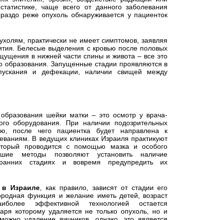
статистике, чаще всего от данного заболевания
раздо реже опухоль обнаруживается у пациенток
ухолям, практически не имеет симптомов, заявляя
вития. Белесые выделения с кровью после половых
щущения в нижней части спины и живота – все это
го образования. Запущенные стадии проявляются в
спускания и дефекации, наличии свищей между
 образования шейки матки – это осмотр у врача-
ого оборудования. При наличии подозрительных
ию, после чего пациентка будет направлена к
леваниям. В ведущих клиниках Израиля практикуют
который проводится с помощью мазка и особого
йшие методы позволяют установить наличие
 ранних стадиях и вовремя предупредить их
в Израиле
, как правило, зависят от стадии его
ородная функция и желание иметь детей, возраст
аиболее эффективной технологией остается
даря которому удаляется не только опухоль, но и
можно удаление яичников, однако, это является