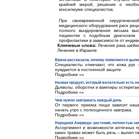
крайней мерой, решение о необхо
консилиуме специалистов.
При своевременной хирургическо
медицинского оборудования риск реци
полного выздоровления весьма вы
пациентке с подобным диагнозом 
профилактики в зависимости от индив
Ключевые слова:
Лечение рака шейки 
Лечение в Израиле
Врачи рассказали, почему появляются цыпки
Специалисты отмечают, что кожа рук 
нуждается в постоянной защите.
Подробнее »»
Назван продукт, который желательно есть 
Дьяволы, оборотни и вампиры остерегаю
Подробнее »»
Чем нужно завтракать каждый день
От первого приема пищи зависит наше
начать утро с полноценного завтрака.
Подробнее »»
Народная Аюрведа: растения, полностью з
Ассортимент и возможности аптечных пр
каких травах может быть речь – выпил та
Подробнее »»