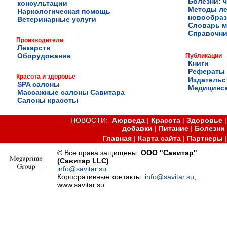
Болезни: ч
консультации
Методы ле
Наркологическая помощь
новообра
Ветеринарные услуги
Словарь м
Справочни
Производители
Лекарств
Оборудование
Публикации
Книги
Рефераты
Красота и здоровье
Издательс
SPA салоны
Медицинск
Массажные салоны Савитара
Салоны красоты
НОВОСТИ:
Аюрведа
|
Красота
|
Здоровье
добавки
|
Питание
|
Болезни
Главная
|
Карта сайта
|
Партнеры
© Все права защищены.
ООО "Савитар"
(Савитар LLC)
info@savitar.su
Корпоративные контакты:
info@savitar.su
,
www.savitar.su