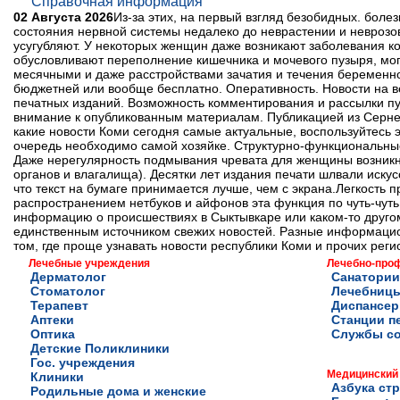
Справочная информация
02 Августа 2026
Из-за этих, на первый взгляд безобидных. боле
состояния нервной системы недалеко до неврастении и неврозов
усугубляют. У некоторых женщин даже возникают заболевания к
обусловливают переполнение кишечника и мочевого пузыря, мог
месячными и даже расстройствами зачатия и течения беременно
бюджетней или вообще бесплатно. Оперативность. Новости на ве
печатных изданий. Возможность комментирования и рассылки п
внимание к опубликованным материалам. Публикацией из Сернет 
какие новости Коми сегодня самые актуальные, воспользуйтесь
очередь необходимо самой хозяйке. Структурно-функциональные
Даже нерегулярность подмывания чревата для женщины возникн
органов и влагалища). Десятки лет издания печати шлвали иск
что текст на бумаге принимается лучше, чем с экрана.Легкость 
распространением нетбуков и айфонов эта функция по чуть-чут
информацию о происшествиях в Сыктывкаре или каком-то другом 
единственным источником свежих новостей. Разные информацио
том, где проще узнавать новости республики Коми и прочих реги
Лечебные учреждения
Лечебно-про
Дерматолог
Санатории
Стоматолог
Лечебниц
Терапевт
Диспансе
Аптеки
Станции п
Оптика
Службы с
Детские Поликлиники
Гос. учреждения
Медицинский
Клиники
Азбука ст
Родильные дома и женские