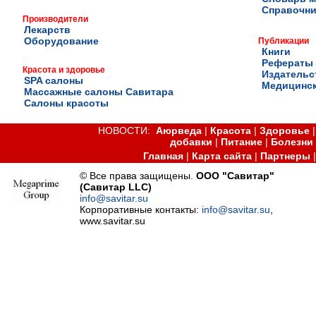
Справочни
Производители
Лекарств
Оборудование
Публикации
Книги
Рефераты
Красота и здоровье
Издательс
SPA салоны
Медицинск
Массажные салоны Савитара
Салоны красоты
НОВОСТИ:
Аюрведа
|
Красота
|
Здоровье
добавки
|
Питание
|
Болезни
Главная
|
Карта сайта
|
Партнеры
© Все права защищены.
ООО "Савитар"
(Савитар LLC)
info@savitar.su
Корпоративные контакты:
info@savitar.su
,
www.savitar.su