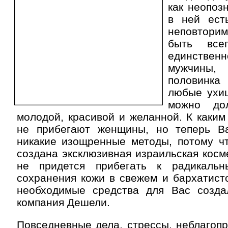
как неопоз
в ней ест
неповтори
быть все
единстве
мужчины
половинка
любые ухищ
можно до
молодой, красивой и желанной. К каким
не прибегают женщины, но теперь В
никакие изощренные методы, потому ч
создана эксклюзивная израильская косме
не придется прибегать к радикаль
сохранения кожи в свежем и бархатист
необходимые средства для Вас созда
компания Дешели.
Повседневные дела, стрессы, неблагопр