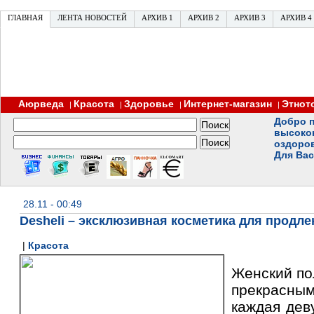
ГЛАВНАЯ
ЛЕНТА НОВОСТЕЙ
АРХИВ 1
АРХИВ 2
АРХИВ 3
АРХИВ 4
Аюрведа
Красота
Здоровье
Интернет-магазин
Этнот
|
|
|
|
Добро п
высоко
оздоро
Для Вас
28.11 - 00:49
Desheli – эксклюзивная косметика для продл
|
Красота
Женский по
прекрасн
каждая дев