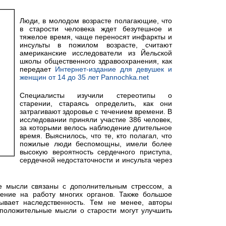
Люди, в молодом возрасте полагающие, что
в старости человека ждет безутешное и
тяжелое время, чаще переносят инфаркты и
инсульты в пожилом возрасте, считают
американские исследователи из Йельской
школы общественного здравоохранения, как
передает
Интернет-издание для девушек и
женщин от 14 до 35 лет Pannochka.net
Специалисты изучили стереотипы о
старении, стараясь определить, как они
затрагивают здоровье с течением времени. В
исследовании приняли участие 386 человек,
за которыми велось наблюдение длительное
время. Выяснилось, что те, кто полагал, что
пожилые люди беспомощны, имели более
высокую вероятность сердечного приступа,
сердечной недостаточности и инсульта через
ые мысли связаны с дополнительным стрессом, а
ение на работу многих органов. Также большое
ывает наследственность. Тем не менее, авторы
положительные мысли о старости могут улучшить