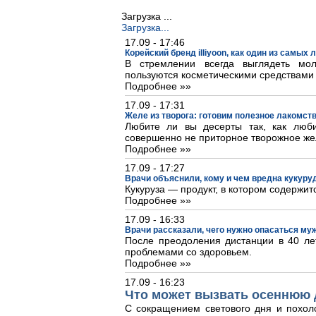
Загрузка ...
Загрузка...
17.09 - 17:46
Корейский бренд illiyoon, как один из самых
В стремлении всегда выглядеть м
пользуются косметическими средствами
Подробнее »»
17.09 - 17:31
Желе из творога: готовим полезное лакомст
Любите ли вы десерты так, как люб
совершенно не приторное творожное же
Подробнее »»
17.09 - 17:27
Врачи объяснили, кому и чем вредна кукуру
Кукуруза — продукт, в котором содержит
Подробнее »»
17.09 - 16:33
Врачи рассказали, чего нужно опасаться му
После преодоления дистанции в 40 лет
проблемами со здоровьем.
Подробнее »»
17.09 - 16:23
Что может вызвать осеннюю 
С сокращением светового дня и похол