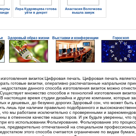
икулы
Лера Кудрявцева готова
Анастасия Волочкова
ланде
уйти в декрет
вышла замуж
ье
Здоровый образ жизни
Выставки и конференции
Гороскоп
 изготовления визиток:Цифровая печать. Цифровая печать являет
ирать готовые визитки, оперативно распечатанные напральном прин
 недостаткам данного способа изготовления визиток можно отнест
Существует множество способов и технологий изготовления визиток
.В настоящее время студии дизайна и другие компании, которые зан
тых и дешевых, до безумно дорогих.Здоровый сон, что может быть
ь лишь при наличии правильно подобранного и высококачественно
ь, что мы работаем исключительно с проверенными и зарекомендо
нны в отменном качестве наших торов. И уж будьте уверенны, что
 при его использовании.Фольгирование. Фольгирование это процес
лона, предварительно отпечатанной на специальном профессиональ
едостатком этого способа считается ограничение по видам бумаги,