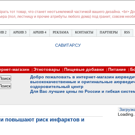
рать тот товар, что станет неотъемлемой частичкой вашего дизайна. <br> Д
ера (пол, лестницу и прочие атрибуты любого дома) под гранит, совсем нео
ИВ 2
АРХИВ 3
АРХИВ 4
РЕКЛАМА
КОНТАКТЫ
ПАРТНЕРЫ
RSS
САВИТАР.СУ
ернет-магазин
Этнотовары
Пищевые добавки
Питание
Б
|
|
|
|
Добро пожаловать в интернет-магазин аюрведи
высококачественные и оригинальные аюрведич
оздоровительный центр
Для Вас лучшие цены по России и гибкая систе
Загрузка
Loading..
ти повышают риск инфарктов и