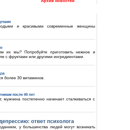
Архив новостей
 лучших
олодыми и красивыми современные женщины
во
им их мы? Попробуйте приготовить нежное и
ле с фруктами или другими ингредиентами.
дза
ся более 30 витаминов.
жчинам после 40 лет
, мужчина постепенно начинает сталкиваться с
депрессию: ответ психолога
оданием, у большинства людей могут возникать