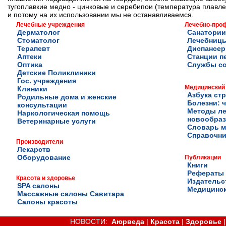
тугоплавкие медно - цинковые и серебипои (температура плавле
и потому на их использовании мы не останавливаемся.
Лечебные учреждения
Лечебно-про
Дерматолог
Санатории
Стоматолог
Лечебниц
Терапевт
Диспансе
Аптеки
Станции п
Оптика
Службы с
Детские Поликлиники
Гос. учреждения
Медицинский
Клиники
Азбука ст
Родильные дома и женские
Болезни: ч
консультации
Методы ле
Наркологическая помощь
новообра
Ветеринарные услуги
Словарь м
Справочни
Производители
Лекарств
Оборудование
Публикации
Книги
Рефераты
Красота и здоровье
Издательс
SPA салоны
Медицинск
Массажные салоны Савитара
Салоны красоты
НОВОСТИ:
Аюрведа
|
Красота
|
Здоровье