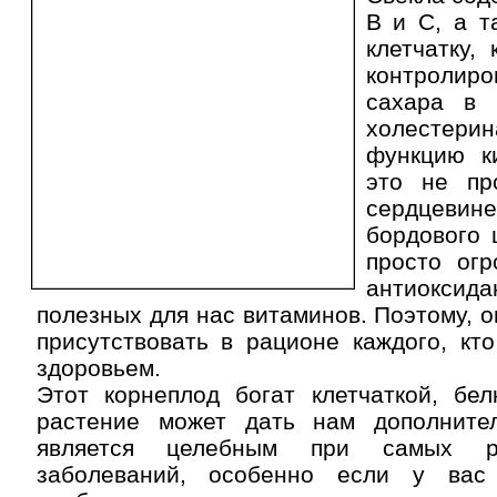
В и С, а т
клетчатку,
контроли
сахара в 
холесте
функцию к
это не пр
сердцеви
бордового 
просто огр
антиокси
полезных для нас витаминов. Поэтому, о
присутствовать в рационе каждого, кт
здоровьем.
Этот корнеплод богат клетчаткой, бел
растение может дать нам дополните
является целебным при самых р
заболеваний, особенно если у вас 