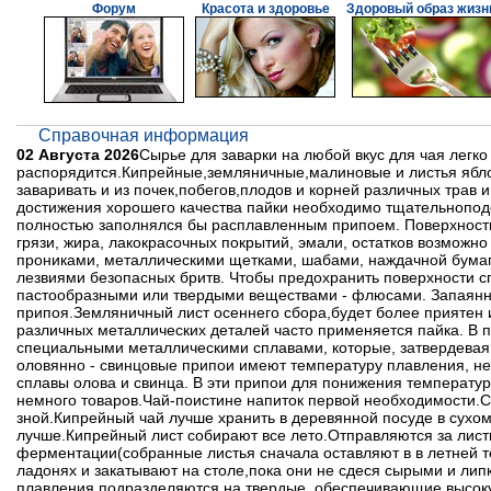
Форум
Красота и здоровье
Здоровый образ жизн
Справочная информация
02 Августа 2026
Сырье для заварки на любой вкус для чая легко
распорядится.Кипрейные,земляничные,малиновые и листья ябло
заваривать и из почек,побегов,плодов и корней различных трав 
достижения хорошего качества пайки необходимо тщательноподог
полностью заполнялся бы расплавленным припоем. Поверхности
грязи, жира, лакокрасочных покрытий, эмали, остатков возможн
прониками, металлическими щетками, шабами, наждачной бумаго
лезвиями безопасных бритв. Чтобы предохранить поверхности с
пастообразными или твердыми веществами - флюсами. Запаянн
припоя.Земляничный лист осеннего сбора,будет более приятен и 
различных металлических деталей часто применяется пайка. В
специальными металлическими сплавами, которые, затвердевая 
оловянно - свинцовые припои имеют температуру плавления, не
сплавы олова и свинца. В эти припои для понижения температу
немного товаров.Чай-поистине напиток первой необходимости.Ст
зной.Кипрейный чай лучше хранить в деревянной посуде в сухом
лучше.Кипрейный лист собирают все лето.Отправляются за лист
ферментации(собранные листья сначала оставляют в в летней те
ладонях и закатывают на столе,пока они не сдеся сырыми и лип
плавления подразделяются на твердые, обеспечивающие высоку