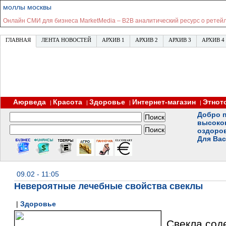
моллы москвы
Онлайн СМИ для бизнеса MarketMedia – В2В аналитический ресурс о ретей
ГЛАВНАЯ
ЛЕНТА НОВОСТЕЙ
АРХИВ 1
АРХИВ 2
АРХИВ 3
АРХИВ 4
Аюрведа
Красота
Здоровье
Интернет-магазин
Этнот
|
|
|
|
Добро п
высоко
оздоро
Для Вас
09.02 - 11:05
Невероятные лечебные свойства свеклы
|
Здоровье
Свекла сод