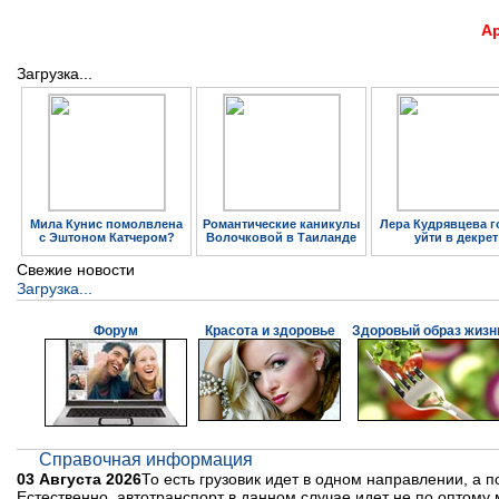
А
Загрузка...
Мила Кунис помолвлена
Романтические каникулы
Лера Кудрявцева г
с Эштоном Катчером?
Волочковой в Таиланде
уйти в декрет
Свежие новости
Загрузка...
Форум
Красота и здоровье
Здоровый образ жизн
Справочная информация
03 Августа 2026
То есть грузовик идет в одном направлении, а п
Естественно, автотранспорт в данном случае идет не по оптому 