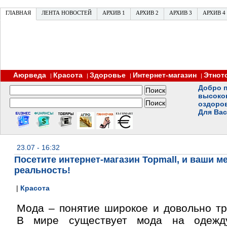
ГЛАВНАЯ
ЛЕНТА НОВОСТЕЙ
АРХИВ 1
АРХИВ 2
АРХИВ 3
АРХИВ 4
Аюрведа
Красота
Здоровье
Интернет-магазин
Этнот
|
|
|
|
Добро п
высоко
оздоро
Для Вас
23.07 - 16:32
Посетите интернет-магазин Topmall, и ваши м
реальность!
|
Красота
Мода – понятие широкое и довольно тр
В мире существует мода на одежду