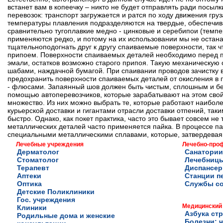
встанет вам в копеечку – никто не будет отправлять ради посыл
перевозок: транспорт загружается и ратся по ходу движения гру
температуры плавления подразделяются на твердые, обеспечив
сравнительно тугоплавкие медно - цинковые и серебипои (темпе
применяются редко, и потому на их использовании мы не остан
тщательноподогнать друг к другу спаиваемые поверхности, так
припоем. Поверхности спаиваемых деталей необходимо перед па
эмали, остатков возможно старого припоя. Такую механическую
шабами, наждачной бумагой. При спаивании проводов зачистку 
предохранить поверхности спаиваемых деталей от окисления в
- флюсами. Запаянный шов должен быть чистым, сплошным и бе
помощью автоперевозчиков, которые зарабатывают на этом свой 
множество. Из них можно выбрать те, которые работают наибо
курьерской доставки и гигантами отрасли доставки отпений, так
быстро. Однако, как покет практика, часто это бывает совсем не
металлических деталей часто применяется пайка. В процессе 
специальными металлическими сплавами, которые, затвердевая 
Лечебные учреждения
Лечебно-про
Дерматолог
Санатории
Стоматолог
Лечебниц
Терапевт
Диспансе
Аптеки
Станции п
Оптика
Службы с
Детские Поликлиники
Гос. учреждения
Медицинский
Клиники
Азбука ст
Родильные дома и женские
Болезни: ч