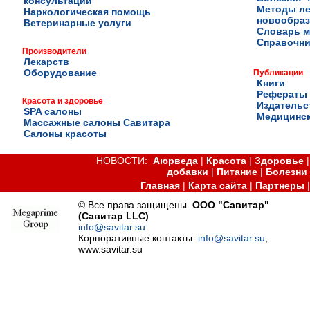
консультации
Методы ле
Наркологическая помощь
новообра
Ветеринарные услуги
Словарь м
Справочни
Производители
Лекарств
Оборудование
Публикации
Книги
Рефераты
Красота и здоровье
Издательс
SPA салоны
Медицинск
Массажные салоны Савитара
Салоны красоты
НОВОСТИ:
Аюрведа
|
Красота
|
Здоровье
добавки
|
Питание
|
Болезни
Главная
|
Карта сайта
|
Партнеры
© Все права защищены.
ООО "Савитар"
(Савитар LLC)
info@savitar.su
Корпоративные контакты:
info@savitar.su
,
www.savitar.su