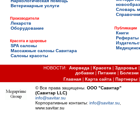
Наркологическая помощь
новообра
Ветеринарные услуги
Словарь м
Справочни
Производители
Лекарств
Оборудование
Публикации
Книги
Рефераты
Красота и здоровье
Издательс
SPA салоны
Медицинск
Массажные салоны Савитара
Салоны красоты
НОВОСТИ:
Аюрведа
|
Красота
|
Здоровье
добавки
|
Питание
|
Болезни
Главная
|
Карта сайта
|
Партнеры
© Все права защищены.
ООО "Савитар"
(Савитар LLC)
info@savitar.su
Корпоративные контакты:
info@savitar.su
,
www.savitar.su