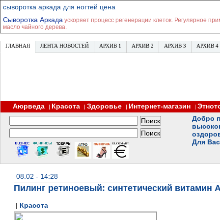
сыворотка аркада для ногтей цена
Сыворотка Аркада
ускоряет процесс регенерации клеток. Регулярное при
масло чайного дерева.
ГЛАВНАЯ
ЛЕНТА НОВОСТЕЙ
АРХИВ 1
АРХИВ 2
АРХИВ 3
АРХИВ 4
Аюрведа
Красота
Здоровье
Интернет-магазин
Этнот
|
|
|
|
Добро п
высоко
оздоро
Для Вас
08.02 - 14:28
Пилинг ретиноевый: синтетический витамин А
|
Красота