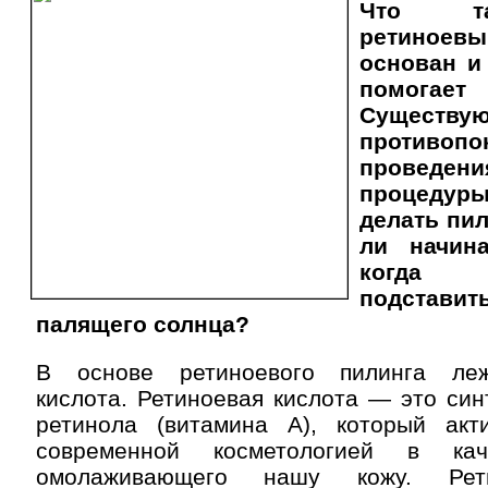
Что та
ретиноев
основан и
помога
Сущес
противо
провед
процеду
делать пил
ли начин
когда 
подстави
палящего солнца?
В основе ретиноевого пилинга ле
кислота. Ретиноевая кислота — это син
ретинола (витамина А), который акт
современной косметологией в кач
омолаживающего нашу кожу. Рет