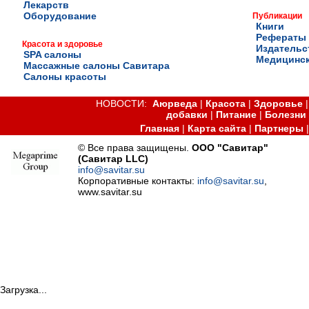
Лекарств
Оборудование
Публикации
Книги
Рефераты
Красота и здоровье
Издательс
SPA салоны
Медицинск
Массажные салоны Савитара
Салоны красоты
НОВОСТИ:
Аюрведа
|
Красота
|
Здоровье
добавки
|
Питание
|
Болезни
Главная
|
Карта сайта
|
Партнеры
© Все права защищены.
ООО "Савитар"
(Савитар LLC)
info@savitar.su
Корпоративные контакты:
info@savitar.su
,
www.savitar.su
Загрузка...