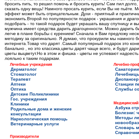
бросить пить, то решил помочь и бросить курить! Сам пил долго,
сказать одну вещь! Намного просать курить, если Вы не пьёте. 
эффект может быть отрицательным. Духи - приятный и практичн
экономить.Второй по популярности подарок - украшения и драго
подобрать - то такой подарок будет украшать вашу спутницу и в
мужчина имеет средства дарить драгоценности. Можно дарить би
легче в плане борьбы с курением! Сначала я Вам предложу неско
методику за оригинально. Я думаю, что прокурили мы намного б
интернета.Товар что дарят .Самый популярный подарок это коне
банально , но это классика,цветы дарят чаще всего, и будут дари
цветы выцветут.Но в этом и фишка - цветы не успевают надоесть
лояльно к таким подаркам.
Лечебные учреждения
Лечебно-про
Дерматолог
Санатории
Стоматолог
Лечебниц
Терапевт
Диспансе
Аптеки
Станции п
Оптика
Службы с
Детские Поликлиники
Гос. учреждения
Медицинский
Клиники
Азбука ст
Родильные дома и женские
Болезни: ч
консультации
Методы ле
Наркологическая помощь
новообра
Ветеринарные услуги
Словарь м
Справочни
Производители