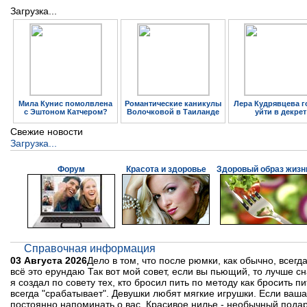
Загрузка...
Мила Кунис помолвлена
Романтические каникулы
Лера Кудрявцева г
с Эштоном Катчером?
Волочковой в Таиланде
уйти в декрет
Свежие новости
Загрузка...
Форум
Красота и здоровье
Здоровый образ жизн
Справочная информация
03 Августа 2026
Дело в том, что после рюмки, как обычно, всегда
всё это ерундаю Так вот мой совет, если вы пьющий, то лучше сн
я создал по совету тех, кто бросил пить по методу как бросить 
всегда "срабатывает". Девушки любят мягкие игрушки. Если ваша
постоянно напоминать о вас, Красивое нилье - необычный подар