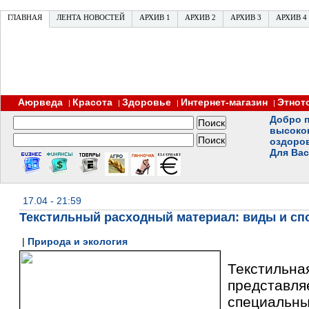
ГЛАВНАЯ
ЛЕНТА НОВОСТЕЙ
АРХИВ 1
АРХИВ 2
АРХИВ 3
АРХИВ 4
Аюрведа
Красота
Здоровье
Интернет-магазин
Этнот
|
|
|
|
Добро п
высоко
оздоро
Для Вас
17.04 - 21:59
Текстильный расходный материал: виды и сп
|
Природа и экология
Тексти
предста
специаль