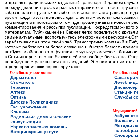
отправлять ради посылки отдельный транспорт. В данном случае
по ходу движения грузами разных отправителей. То есть грузови
забрать или выгрузить что-либо. Естественно, автотранспорт в 
время, когда газеты являлись единственным источником свежих
публикации мы поговорим о том, где проще узнавать новости ре
комментирования и рассылки публикаций. Посредством живого 
материалам. Публикацией из Сернет легко поделиться с друзьями
самые актуальные, воспользуйтесь электронными ресурсами.От
зарабатывают на этом свой хлеб. Транспортных компаний в Енбур
которые работают наиболее слаженно и быстро.Легкость примен
нетбуков и айфонов эта функция по чуть-чуть исчезает. Логичн
в Сети-интернет вполне бюджетней или вообще бесплатно. Опера
перейдут на страницы печатных изданий. Это помогает читател
городе практически через пару часов.
Лечебные учреждения
Лечебно-про
Дерматолог
Санатории
Стоматолог
Лечебниц
Терапевт
Диспансе
Аптеки
Станции п
Оптика
Службы с
Детские Поликлиники
Гос. учреждения
Медицинский
Клиники
Азбука ст
Родильные дома и женские
Болезни: ч
консультации
Методы ле
Наркологическая помощь
новообра
Ветеринарные услуги
Словарь м