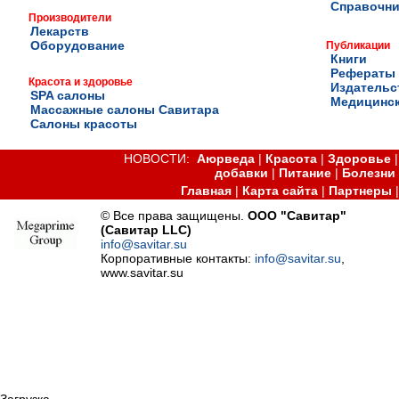
Справочни
Производители
Лекарств
Оборудование
Публикации
Книги
Рефераты
Красота и здоровье
Издательс
SPA салоны
Медицинск
Массажные салоны Савитара
Салоны красоты
НОВОСТИ:
Аюрведа
|
Красота
|
Здоровье
добавки
|
Питание
|
Болезни
Главная
|
Карта сайта
|
Партнеры
© Все права защищены.
ООО "Савитар"
(Савитар LLC)
info@savitar.su
Корпоративные контакты:
info@savitar.su
,
www.savitar.su